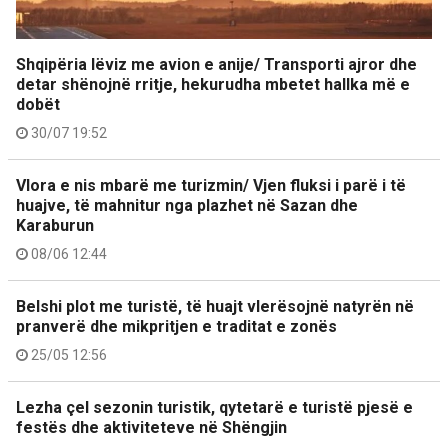
Shqipëria lëviz me avion e anije/ Transporti ajror dhe
detar shënojnë rritje, hekurudha mbetet hallka më e
dobët
30/07 19:52
Vlora e nis mbarë me turizmin/ Vjen fluksi i parë i të
huajve, të mahnitur nga plazhet në Sazan dhe
Karaburun
08/06 12:44
Belshi plot me turistë, të huajt vlerësojnë natyrën në
pranverë dhe mikpritjen e traditat e zonës
25/05 12:56
Lezha çel sezonin turistik, qytetarë e turistë pjesë e
festës dhe aktiviteteve në Shëngjin