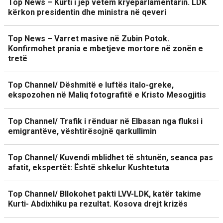
Top News – Kurti i jep vetëm kryeparlamentarin. LDK
kërkon presidentin dhe ministra në qeveri
Top News – Varret masive në Zubin Potok.
Konfirmohet prania e mbetjeve mortore në zonën e
tretë
Top Channel/ Dëshmitë e luftës italo-greke,
ekspozohen në Maliq fotografitë e Kristo Mesogjitis
Top Channel/ Trafik i rënduar në Elbasan nga fluksi i
emigrantëve, vështirësojnë qarkullimin
Top Channel/ Kuvendi mblidhet të shtunën, seanca pas
afatit, ekspertët: Është shkelur Kushtetuta
Top Channel/ Bllokohet pakti LVV-LDK, katër takime
Kurti- Abdixhiku pa rezultat. Kosova drejt krizës