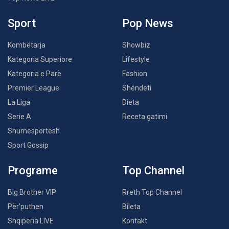
Sport
Pop News
Kombëtarja
Showbiz
Kategoria Superiore
Lifestyle
Kategoria e Parë
Fashion
Premier League
Shëndeti
La Liga
Dieta
Serie A
Receta gatimi
Shumësportësh
Sport Gossip
Programe
Top Channel
Big Brother VIP
Rreth Top Channel
Për’puthen
Bileta
Shqipëria LIVE
Kontakt