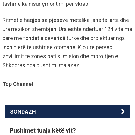
tashme ka nisur çmontimi per skrap.
Ritmet e heqjes se pjeseve metalike jane te larta dhe
ura rrezikon shembjen. Ura eshte ndertuar 124 vite me
pare me fondet e qeverisë turke dhe projektuar nga
inxhinierë te ushtrise otomane. Kjo ure pervec
zhvillimit te zones pati si mision dhe mbrojtjen e
Shkodres nga pushtimi malazez.
Top Channel
SONDAZH
Pushimet tuaja këtë vit?