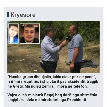
Kryesore
“Humba gruan dhe djalin, ishin nisur për në punë”,
rrëfimi rrëqethës i shqiptarit pas aksidentit tragjik
në Greqi: Ma ndjeu zemra, i mora në telefon…
Vajza e ish-ministrit Beqaj heq dorë nga shtetësia
shqiptare, dekreti miratohet nga Presidenti