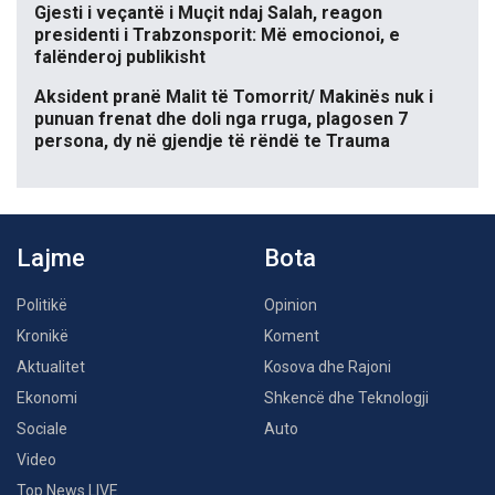
Gjesti i veçantë i Muçit ndaj Salah, reagon
presidenti i Trabzonsporit: Më emocionoi, e
falënderoj publikisht
Aksident pranë Malit të Tomorrit/ Makinës nuk i
punuan frenat dhe doli nga rruga, plagosen 7
persona, dy në gjendje të rëndë te Trauma
Lajme
Bota
Politikë
Opinion
Kronikë
Koment
Aktualitet
Kosova dhe Rajoni
Ekonomi
Shkencë dhe Teknologji
Sociale
Auto
Video
Top News LIVE