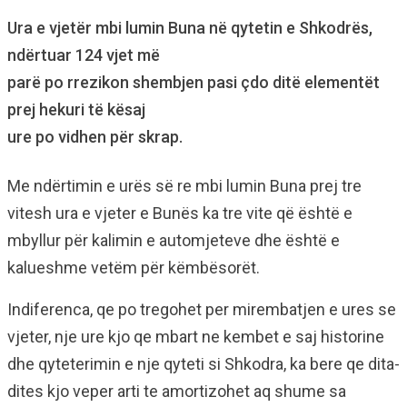
Ura e vjetër mbi lumin Buna në qytetin e Shkodrës,
ndërtuar 124 vjet më
parë po rrezikon shembjen pasi çdo ditë elementët
prej hekuri të kësaj
ure po vidhen për skrap.
Me ndërtimin e urës së re mbi lumin Buna prej tre
vitesh ura e vjeter e Bunës ka tre vite që është e
mbyllur për kalimin e automjeteve dhe është e
kalueshme vetëm për këmbësorët.
Indiferenca, qe po tregohet per mirembatjen e ures se
vjeter, nje ure kjo qe mbart ne kembet e saj historine
dhe qyteterimin e nje qyteti si Shkodra, ka bere qe dita-
dites kjo veper arti te amortizohet aq shume sa