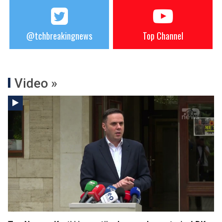
@tchbreakingnews
Top Channel
Video »