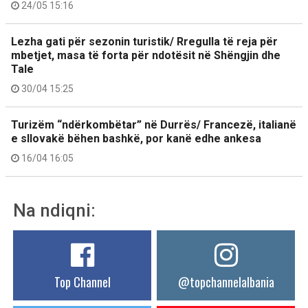
24/05 15:16
Lezha gati për sezonin turistik/ Rregulla të reja për
mbetjet, masa të forta për ndotësit në Shëngjin dhe
Tale
30/04 15:25
Turizëm “ndërkombëtar” në Durrës/ Francezë, italianë
e sllovakë bëhen bashkë, por kanë edhe ankesa
16/04 16:05
Na ndiqni:
Top Channel
@topchannelalbania