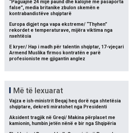
“Paguajnë 24 mijë paund dhe kalojnë me pasaporta
false”, media britanike zbulon skemën e
kontrabandistëve shqiptarë
Europa digjet nga vapa ekstreme/ “Thyhen”
rekordet e temperaturave, mijëra viktima nga
nxehtësia
E kryer/ Hap i madh për talentin shqiptar, 17-vjeçari
Armend Muslika firmos kontratën e parë
profesioniste me gjigantin anglez
Më të lexuarat
Vajza e ish-ministrit Beqaj heq dorë nga shtetësia
shqiptare, dekreti miratohet nga Presidenti
Aksident tragjik në Greqi/ Makina përplaset me
kamionin, humbin jetën nënë e bir nga Shqipëria