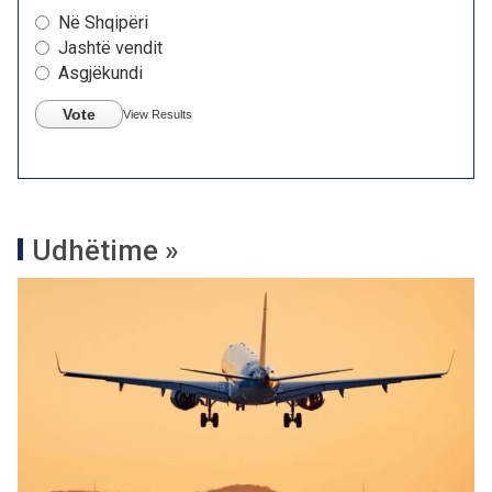
Në Shqipëri
Jashtë vendit
Asgjëkundi
Vote
View Results
Udhëtime »