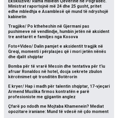
Ekskluzive/ Rama mbledh Qeverinë në Pogradec.
Ministrat raportojnë më 24 dhe 25 gusht, pritet
edhe mbledhja e Asamblesë që mund të ndryshojë
kabinetin
Tragjike/ Po ktheheshin në Gjermani pas
pushimeve në vendlindje, humbin jetën në aksident
tre anëtarët e familjes nga Kosova
Foto+Video/ Dalin pamjet e aksidentit tragjik në
Greqi, momenti i përplasjes që i mori jetën nënës
dhe djalit shqiptar
Bomba për të vrarë Messin dhe tentativa për t’iu
afruar Ronaldos në hotel, dosja sekrete zbulon
kërcënimet që tronditën Botërorin
E kryer/ Hap i madh për talentin shqiptar, 17-vjeçari
Armend Muslika firmos kontratën e parë
profesioniste me gjigantin anglez
Çfarë po ndodh me Mojtaba Khamenein? Mediat
opozitare iraniane: Mund të vdesë në çdo moment