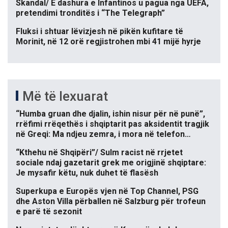
Skandal/ E dashura e Infantinos u pagua nga UEFA,
pretendimi tronditës i “The Telegraph”
Fluksi i shtuar lëvizjesh në pikën kufitare të
Morinit, në 12 orë regjistrohen mbi 41 mijë hyrje
Më të lexuarat
“Humba gruan dhe djalin, ishin nisur për në punë”,
rrëfimi rrëqethës i shqiptarit pas aksidentit tragjik
në Greqi: Ma ndjeu zemra, i mora në telefon…
“Kthehu në Shqipëri”/ Sulm racist në rrjetet
sociale ndaj gazetarit grek me origjinë shqiptare:
Je mysafir këtu, nuk duhet të flasësh
Superkupa e Europës vjen në Top Channel, PSG
dhe Aston Villa përballen në Salzburg për trofeun
e parë të sezonit