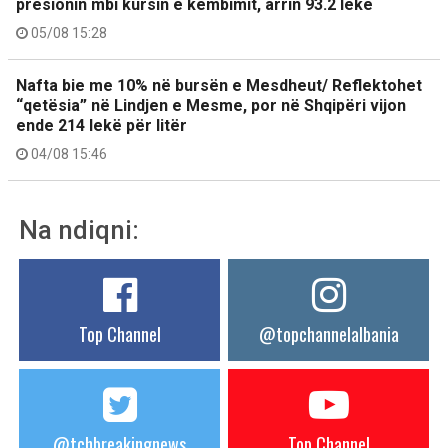
presionin mbi kursin e këmbimit, arrin 93.2 lekë
05/08 15:28
Nafta bie me 10% në bursën e Mesdheut/ Reflektohet
“qetësia” në Lindjen e Mesme, por në Shqipëri vijon
ende 214 lekë për litër
04/08 15:46
Na ndiqni:
Top Channel
@topchannelalbania
@tchbreakingnews
Top Channel