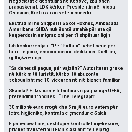
Negociatat e dështuara në Kosovë, zbulohen
prapaskenat. LDK kërkon Presidentin për Vjosa
Osmanin, Kurti i ofron vetëm ministri
Ekstradimi në Shqipëri i Sokol Hoxhës, Ambasada
Amerikane: SHBA nuk është strehë për ata që
keqpërdorin emigracioni për t’i shpëtuar ligjit
Ish konkurrentja e “Për’Puthen” bëhet nënë për
herë të parë, emocionon me dedikimin: Dielli im,
gjithçka e imja
“Sa duhet të paguaj për vajzën?” Autoritetet greke
në kërkim të turistit, kërkoi të abuzonte
seksualisht me 10-vjeçaren në një biznes familjar
Skandal/ E dashura e Infantinos u pagua nga UEFA,
pretendimi tronditës i “The Telegraph”
30 milionë euro rrogë dhe 5 mijë euro vetëm për
letra higjienike, kontrata e çmendur e Salah
E pabesueshme, dështojnë kontrollet mjekësore,
prishet transferimi i Fisnik Asllanit te Leipzig