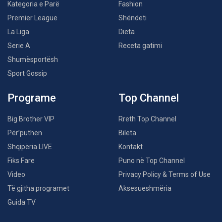
Kategoria e Parë
Fashion
Premier League
Shëndeti
La Liga
Dieta
Serie A
Receta gatimi
Shumësportësh
Sport Gossip
Programe
Top Channel
Big Brother VIP
Rreth Top Channel
Për’puthen
Bileta
Shqipëria LIVE
Kontakt
Fiks Fare
Puno në Top Channel
Video
Privacy Policy & Terms of Use
Të gjitha programet
Aksesueshmëria
Guida TV