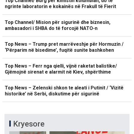
Top Channel/ Burg për kimistin kolumbian, do të
ngrinte laboratorin e kokainës në Frakull të Fierit
Top Channel/ Mision për sigurinë dhe biznesin,
ambasadori i SHBA do të forcojë NATO-n
Top News – Trump pret marrëveshje për Hormuzin /
‘Përparim në bisedime’, fuqitë sunite bashkohen
Top News – Ferr nga qielli, vijnë raketat balistike/
Gjëmojnë sirenat e alarmit në Kiev, shpërthime
Top News – Zelenski shkon te aleati i Putinit / ‘Vizitë
historike’ në Serbi, diskutime për sigurinë
Kryesore