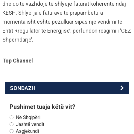
dhe do të vazhdojë të shlyejë faturat koherente ndaj
KESH. Shlyerja e faturave të prapambetura
momentalisht është pezulluar sipas një vendimi të
Entit Rregullator të Energjisë’: përfundon reagimi i ‘CEZ
Shpërndarje’.
Top Channel
SONDAZH
Pushimet tuaja këtë vit?
Në Shqipëri
Jashtë vendit
Asgjëkundi