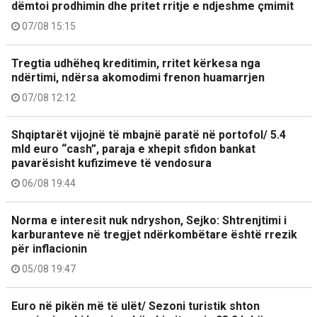
dëmtoi prodhimin dhe pritet rritje e ndjeshme çmimit
07/08 15:15
Tregtia udhëheq kreditimin, rritet kërkesa nga
ndërtimi, ndërsa akomodimi frenon huamarrjen
07/08 12:12
Shqiptarët vijojnë të mbajnë paratë në portofol/ 5.4
mld euro “cash”, paraja e xhepit sfidon bankat
pavarësisht kufizimeve të vendosura
06/08 19:44
Norma e interesit nuk ndryshon, Sejko: Shtrenjtimi i
karburanteve në tregjet ndërkombëtare është rrezik
për inflacionin
05/08 19:47
Euro në pikën më të ulët/ Sezoni turistik shton