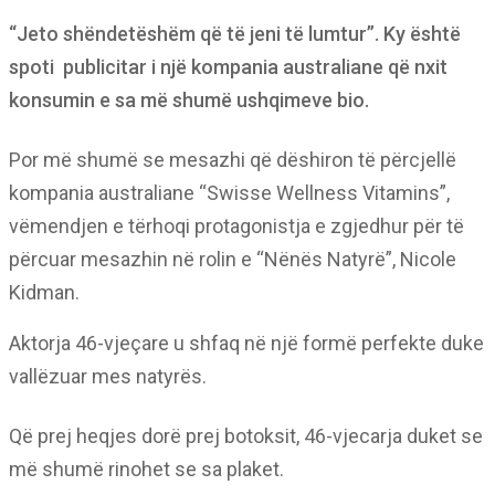
“Jeto shëndetëshëm që të jeni të lumtur”. Ky është
spoti publicitar i një kompania australiane që nxit
konsumin e sa më shumë ushqimeve bio.
Por më shumë se mesazhi që dëshiron të përcjellë
kompania australiane “Swisse Wellness Vitamins”,
vëmendjen e tërhoqi protagonistja e zgjedhur për të
përcuar mesazhin në rolin e “Nënës Natyrë”, Nicole
Kidman.
Aktorja 46-vjeçare u shfaq në një formë perfekte duke
vallëzuar mes natyrës.
Që prej heqjes dorë prej botoksit, 46-vjecarja duket se
më shumë rinohet se sa plaket.