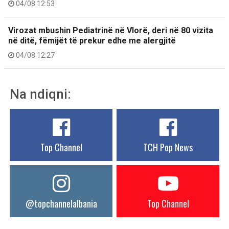
04/08 12:53
Virozat mbushin Pediatrinë në Vlorë, deri në 80 vizita
në ditë, fëmijët të prekur edhe me alergjitë
04/08 12:27
Na ndiqni:
Top Channel
TCH Pop News
@topchannelalbania
Top Channel