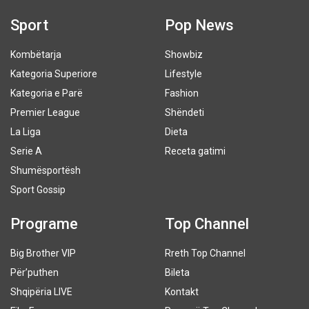
Sport
Pop News
Kombëtarja
Showbiz
Kategoria Superiore
Lifestyle
Kategoria e Parë
Fashion
Premier League
Shëndeti
La Liga
Dieta
Serie A
Receta gatimi
Shumësportësh
Sport Gossip
Programe
Top Channel
Big Brother VIP
Rreth Top Channel
Për’puthen
Bileta
Shqipëria LIVE
Kontakt