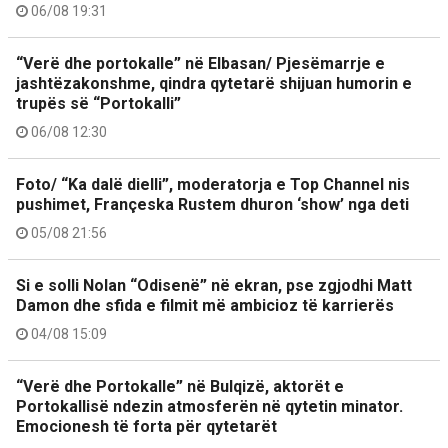
06/08 19:31
“Verë dhe portokalle” në Elbasan/ Pjesëmarrje e
jashtëzakonshme, qindra qytetarë shijuan humorin e
trupës së “Portokalli”
06/08 12:30
Foto/ “Ka dalë dielli”, moderatorja e Top Channel nis
pushimet, Françeska Rustem dhuron ‘show’ nga deti
05/08 21:56
Si e solli Nolan “Odisenë” në ekran, pse zgjodhi Matt
Damon dhe sfida e filmit më ambicioz të karrierës
04/08 15:09
“Verë dhe Portokalle” në Bulqizë, aktorët e
Portokallisë ndezin atmosferën në qytetin minator.
Emocionesh të forta për qytetarët