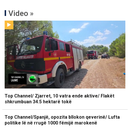
Video »
Top Channel/ Zjarret, 10 vatra ende aktive/ Flakët
shkrumbuan 34.5 hektarë tokë
Top Channel/Spanjë, opozita bllokon qeverinë/ Lufta
politike lë në rrugë 1000 fëmijë marokenë