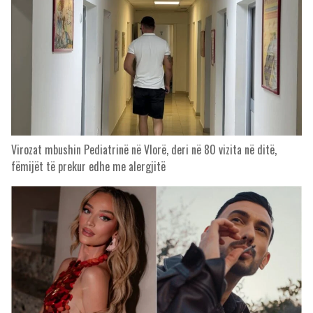
Virozat mbushin Pediatrinë në Vlorë, deri në 80 vizita në ditë,
fëmijët të prekur edhe me alergjitë