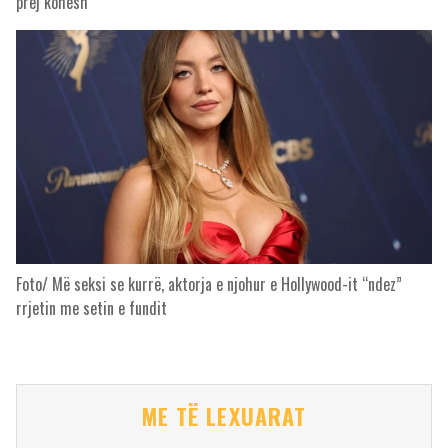
prej kohësh
Foto/ Më seksi se kurrë, aktorja e njohur e Hollywood-it “ndez”
rrjetin me setin e fundit
ME TË LEXUARAT