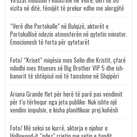
Virozat mbushin Pediatrinë në Vlorë, deri në 80
vizita në ditë, fëmijët të prekur edhe me alergjitë
“Verë dhe Portokalle” në Bulqizë, aktorët e
Portokallisë ndezin atmosferën në qytetin minator.
Emocionesh të forta për qytetarët
Foto/ “Kriset” miqësia mes Selin dhe Kristit, çfarë
ndodhi mes fitueses së Big Brother VIP 5 dhe ish-
banorit të shtëpisë më të famshme në Shqipëri
Ariana Grande flet për herë të parë pas vendimit
për t’u tërhequr nga jeta publike: Nuk ishte një
vendim impulsiv, e kisha planifikuar prej kohësh
Foto/ Më seksi se kurrë, aktorja e njohur e
Hollywood-it “ndez” rrjetin me setin e fundit