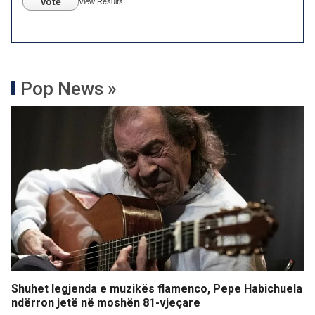
Vote
View Results
Pop News »
Shuhet legjenda e muzikës flamenco, Pepe Habichuela
ndërron jetë në moshën 81-vjeçare