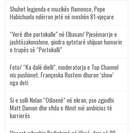
Shuhet legjenda e muzikës flamenco, Pepe
Habichuela ndërron jetë në moshën 81-vjeçare
“Verë dhe portokalle” në Elbasan/ Pjesëmarrje e
jashtëzakonshme, qindra qytetarë shijuan humorin
e trupës së “Portokalli”
Foto/ “Ka dalë dielli”, moderatorja e Top Channel
nis pushimet, Françeska Rustem dhuron ‘show’
nga deti
Si e solli Nolan “Odisenë” në ekran, pse zgjodhi
Matt Damon dhe sfida e filmit më ambicioz të
karrierës