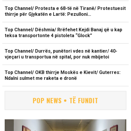
Top Channel/ Protesta e 68-të në Tiranë/ Protestuesit
thirrje për Gjykatën e Lartë: Pezulloni…
Top Channel/ Dëshmia/ Rrëfehet Kejdi Banaj që u kap
teksa transportonte 4 pistoleta “Glock”
Top Channel/ Durrës, punëtori vdes në kantier/ 40-
vjeçari u transportua në spital, por nuk mbijetoi
Top Channel/ OKB thirrje Moskës e Kievit/ Guterres:
Ndalni sulmet me raketa e dronë
POP NEWS • TË FUNDIT