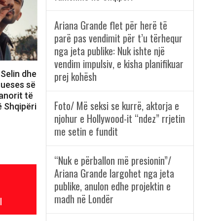
Ariana Grande flet për herë të
parë pas vendimit për t’u tërhequr
nga jeta publike: Nuk ishte një
vendim impulsiv, e kisha planifikuar
 Selin dhe
prej kohësh
itueses së
anorit të
Foto/ Më seksi se kurrë, aktorja e
 Shqipëri
njohur e Hollywood-it “ndez” rrjetin
me setin e fundit
“Nuk e përballon më presionin”/
Ariana Grande largohet nga jeta
publike, anulon edhe projektin e
madh në Londër
l