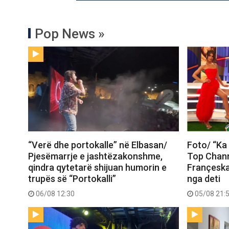
Pop News »
“Verë dhe portokalle” në Elbasan/
Foto/ “Ka 
Pjesëmarrje e jashtëzakonshme,
Top Chann
qindra qytetarë shijuan humorin e
Françeska
trupës së “Portokalli”
nga deti
06/08 12:30
05/08 21: