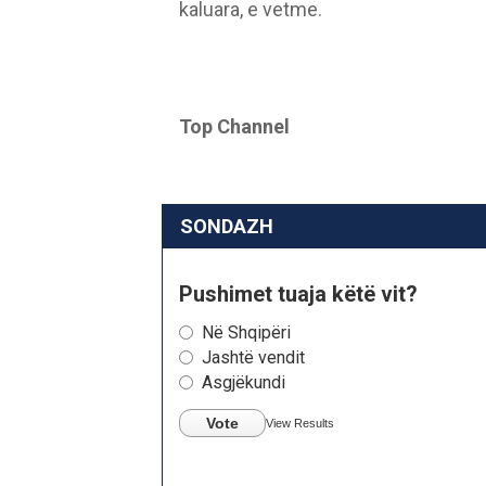
kaluara, e vetme.
Top Channel
SONDAZH
Pushimet tuaja këtë vit?
Në Shqipëri
Jashtë vendit
Asgjëkundi
Vote
View Results