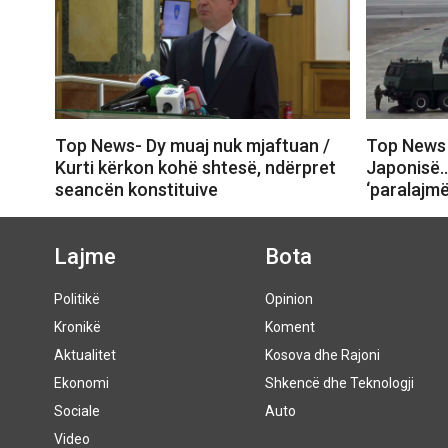
Top News- Dy muaj nuk mjaftuan /
Top News –
Kurti kërkon kohë shtesë, ndërpret
Japonisë…
seancën konstituive
‘paralajmë
Lajme
Bota
Politikë
Opinion
Kronikë
Koment
Aktualitet
Kosova dhe Rajoni
Ekonomi
Shkencë dhe Teknologji
Sociale
Auto
Video