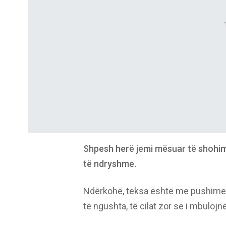
Shpesh herë jemi mësuar të shohim 
të ndryshme.
Ndërkohë, teksa është me pushime në
të ngushta, të cilat zor se i mbulojn