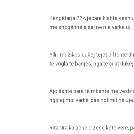
Këngëtarja 22-vjeçare kishte veshur 
me shoqërinë e saj në një varkë uji,
Ylli i muzikës dukej tejet e ftohtë d
të vogla të banjës, nga të cilat duke
Ajo është parë të mbante me vështirë
ngjitej mbi varkë, pas notimit në ujë
Rita Ora ka qenë e zënë këtë verë, p