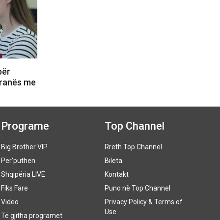
për
Tiranës me
Programe
Top Channel
Big Brother VIP
Rreth Top Channel
Për’puthen
Bileta
Shqipëria LIVE
Kontakt
Fiks Fare
Puno në Top Channel
Video
Privacy Policy & Terms of
Use
Të gjitha programet