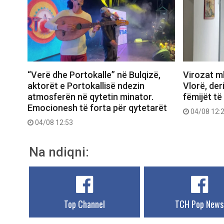
“Verë dhe Portokalle” në Bulqizë,
Virozat m
aktorët e Portokallisë ndezin
Vlorë, deri
atmosferën në qytetin minator.
fëmijët të
Emocionesh të forta për qytetarët
04/08 12:
04/08 12:53
Na ndiqni:
Top Channel
TCH Pop News