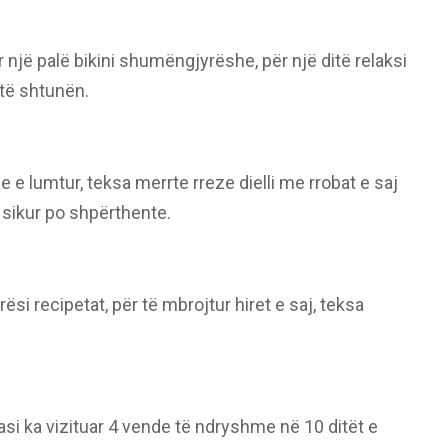
një palë bikini shumëngjyrëshe, për një ditë relaksi
 të shtunën.
he e lumtur, teksa merrte rreze dielli me rrobat e saj
j sikur po shpërthente.
si recipetat, për të mbrojtur hiret e saj, teksa
.
asi ka vizituar 4 vende të ndryshme në 10 ditët e