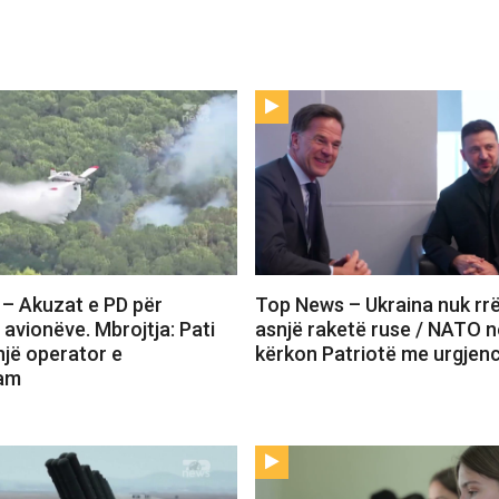
– Akuzat e PD për
Top News – Ukraina nuk rr
 avionëve. Mbrojtja: Pati
asnjë raketë ruse / NATO n
një operator e
kërkon Patriotë me urgjen
uam