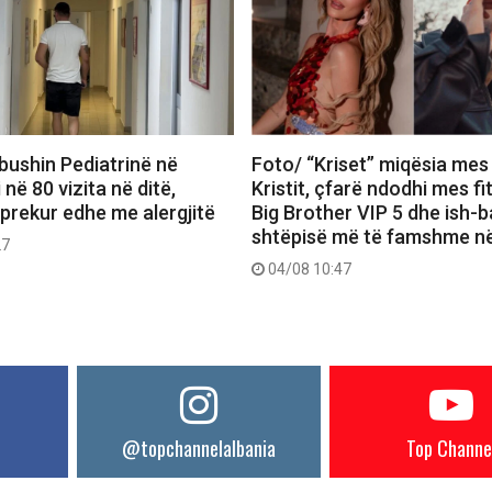
bushin Pediatrinë në
Foto/ “Kriset” miqësia mes
 në 80 vizita në ditë,
Kristit, çfarë ndodhi mes f
 prekur edhe me alergjitë
Big Brother VIP 5 dhe ish-b
shtëpisë më të famshme në
27
04/08 10:47
@topchannelalbania
Top Channe