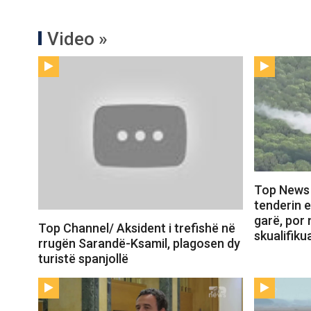
Video »
Top News 
tenderin e
garë, por 
Top Channel/ Aksident i trefishë në
skualifik
rrugën Sarandë-Ksamil, plagosen dy
turistë spanjollë