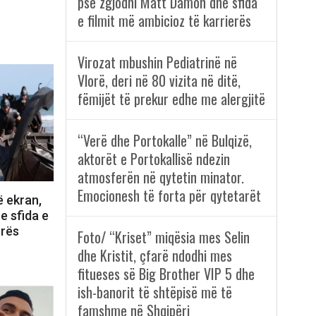
pse zgjodhi Matt Damon dhe sfida
e filmit më ambicioz të karrierës
Virozat mbushin Pediatrinë në
Vlorë, deri në 80 vizita në ditë,
fëmijët të prekur edhe me alergjitë
“Verë dhe Portokalle” në Bulqizë,
aktorët e Portokallisë ndezin
atmosferën në qytetin minator.
Emocionesh të forta për qytetarët
ë ekran,
e sfida e
erës
Foto/ “Kriset” miqësia mes Selin
dhe Kristit, çfarë ndodhi mes
fitueses së Big Brother VIP 5 dhe
ish-banorit të shtëpisë më të
famshme në Shqipëri