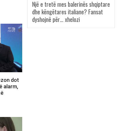
Një e tretë mes balerinës shqiptare
dhe këngëtares italiane? Fansat
dyshojnë për… xhelozi
ëzon dot
ë alarm,
cë