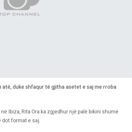
atë, duke shfaqur të gjitha asetet e saj me rroba
 Ibiza, Rita Ora ka zgjedhur një palë bikini shumë
ë dot format e saj.