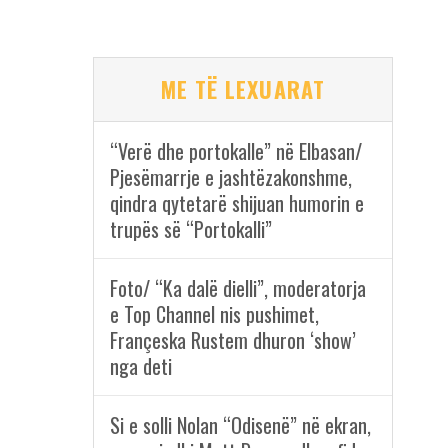
ME TË LEXUARAT
“Verë dhe portokalle” në Elbasan/
Pjesëmarrje e jashtëzakonshme,
qindra qytetarë shijuan humorin e
trupës së “Portokalli”
Foto/ “Ka dalë dielli”, moderatorja
e Top Channel nis pushimet,
Françeska Rustem dhuron ‘show’
nga deti
Si e solli Nolan “Odisenë” në ekran,