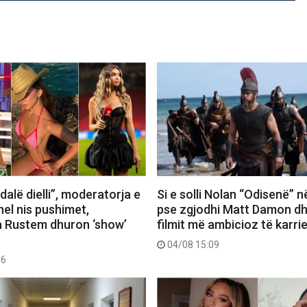
dalë dielli”, moderatorja e
Si e solli Nolan “Odisenë” n
el nis pushimet,
pse zgjodhi Matt Damon dh
 Rustem dhuron ‘show’
filmit më ambicioz të karri
04/08 15:09
56