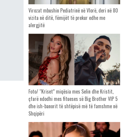
Virozat mbushin Pediatrinë në Vlorë, deri në 80
vizita në ditë, fëmijët të prekur edhe me
alergjitë
Foto/ “Kriset” miqësia mes Selin dhe Kristit,
çfarë ndodhi mes fitueses së Big Brother VIP 5
dhe ish-banorit të shtëpisë më të famshme në
Shqipëri