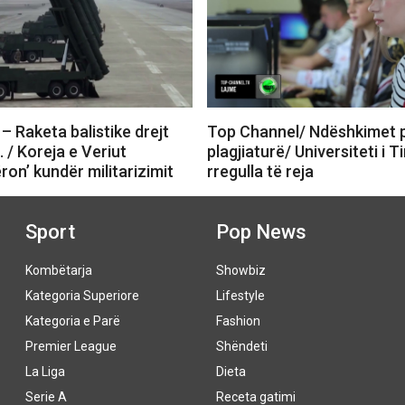
 Raketa balistike drejt
Top Channel/ Ndëshkimet 
 / Koreja e Veriut
plagjiaturë/ Universiteti i 
ron’ kundër militarizimit
rregulla të reja
Sport
Pop News
Kombëtarja
Showbiz
Kategoria Superiore
Lifestyle
Kategoria e Parë
Fashion
Premier League
Shëndeti
La Liga
Dieta
Serie A
Receta gatimi