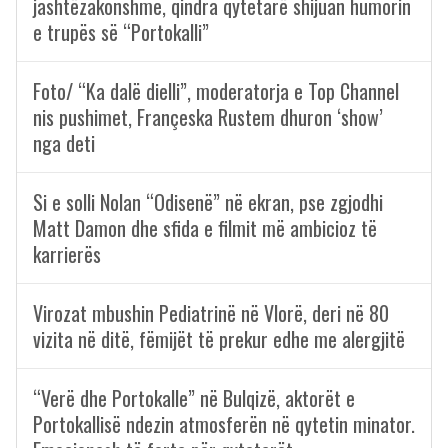
jashtëzakonshme, qindra qytetarë shijuan humorin
e trupës së “Portokalli”
Foto/ “Ka dalë dielli”, moderatorja e Top Channel
nis pushimet, Françeska Rustem dhuron ‘show’
nga deti
Si e solli Nolan “Odisenë” në ekran, pse zgjodhi
Matt Damon dhe sfida e filmit më ambicioz të
karrierës
Virozat mbushin Pediatrinë në Vlorë, deri në 80
vizita në ditë, fëmijët të prekur edhe me alergjitë
“Verë dhe Portokalle” në Bulqizë, aktorët e
Portokallisë ndezin atmosferën në qytetin minator.