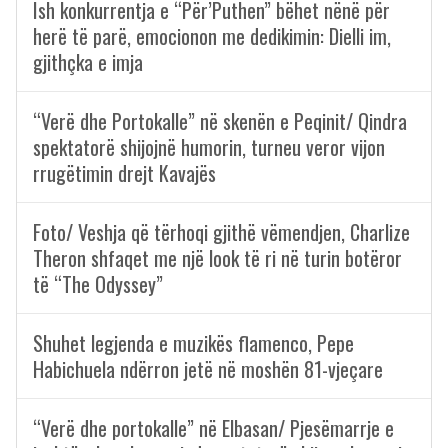
Ish konkurrentja e “Për’Puthen” bëhet nënë për
herë të parë, emocionon me dedikimin: Dielli im,
gjithçka e imja
“Verë dhe Portokalle” në skenën e Peqinit/ Qindra
spektatorë shijojnë humorin, turneu veror vijon
rrugëtimin drejt Kavajës
Foto/ Veshja që tërhoqi gjithë vëmendjen, Charlize
Theron shfaqet me një look të ri në turin botëror
të “The Odyssey”
Shuhet legjenda e muzikës flamenco, Pepe
Habichuela ndërron jetë në moshën 81-vjeçare
“Verë dhe portokalle” në Elbasan/ Pjesëmarrje e