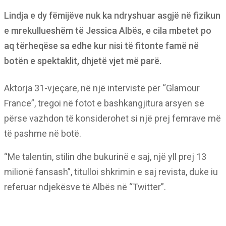
Lindja e dy fëmijëve nuk ka ndryshuar asgjë në fizikun
e mrekullueshëm të Jessica Albës, e cila mbetet po
aq tërheqëse sa edhe kur nisi të fitonte famë në
botën e spektaklit, dhjetë vjet më parë.
Aktorja 31-vjeçare, në një intervistë për “Glamour
France”, tregoi në fotot e bashkangjitura arsyen se
përse vazhdon të konsiderohet si një prej femrave më
të pashme në botë.
“Me talentin, stilin dhe bukurinë e saj, një yll prej 13
milionë fansash”, titulloi shkrimin e saj revista, duke iu
referuar ndjekësve të Albës në “Twitter”.