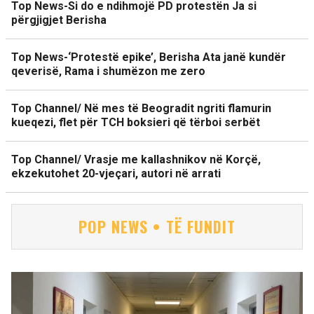
Top News-Si do e ndihmojë PD protestën Ja si
përgjigjet Berisha
Top News-‘Protestë epike’, Berisha Ata janë kundër
qeverisë, Rama i shumëzon me zero
Top Channel/ Në mes të Beogradit ngriti flamurin
kueqezi, flet për TCH boksieri që tërboi serbët
Top Channel/ Vrasje me kallashnikov në Korçë,
ekzekutohet 20-vjeçari, autori në arrati
POP NEWS • TË FUNDIT