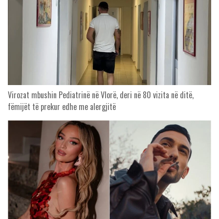
Virozat mbushin Pediatrinë në Vlorë, deri në 80 vizita në ditë,
fëmijët të prekur edhe me alergjitë