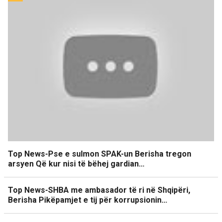
Top News-Pse e sulmon SPAK-un Berisha tregon
arsyen Që kur nisi të bëhej gardian…
Top News-SHBA me ambasador të ri në Shqipëri,
Berisha Pikëpamjet e tij për korrupsionin…