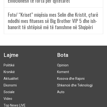
Emocionesh të forta për qytetarët
Foto/ “Kriset” miqësia mes Selin dhe Kristit, çfarë
ndodhi mes fitueses së Big Brother VIP 5 dhe ish-
banorit të shtëpisë më të famshme në Shqipëri
Lajme
Bota
Politikë
Opinion
Kronikë
Koment
Aktualitet
Kosova dhe Rajoni
Ekonomi
Shkencë dhe Teknologji
Sociale
Auto
Video
Top News LIVE