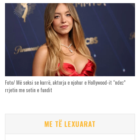
Foto/ Më seksi se kurrë, aktorja e njohur e Hollywood-it “ndez”
rrjetin me setin e fundit
ME TË LEXUARAT