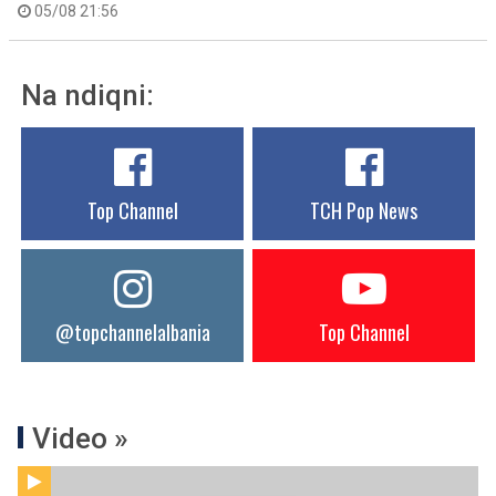
05/08 21:56
Na ndiqni:
Top Channel
TCH Pop News
@topchannelalbania
Top Channel
Video »