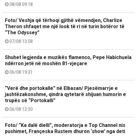
08/08 09:18
Foto/ Veshja që tërhoqi gjithë vëmendjen, Charlize
Theron shfaqet me një look të ri në turin botëror të
“The Odyssey”
07/08 13:58
Shuhet legjenda e muzikës flamenco, Pepe Habichuela
ndërron jetë në moshën 81-vjeçare
06/08 19:31
“Verë dhe portokalle” në Elbasan/ Pjesëmarrje e
jashtëzakonshme, qindra qytetarë shijuan humorin e
trupës së “Portokalli”
06/08 12:30
Foto/ “Ka dalë dielli”, moderatorja e Top Channel nis
pushimet, Françeska Rustem dhuron ‘show’ nga deti