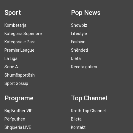
Sport
Pop News
Kombëtarja
Showbiz
Kategoria Superiore
Lifestyle
Kategoria e Parë
Fashion
Premier League
Shëndeti
La Liga
Dieta
Serie A
Receta gatimi
Shumësportësh
Sport Gossip
Programe
Top Channel
Big Brother VIP
Rreth Top Channel
Për’puthen
Bileta
Shqipëria LIVE
Kontakt