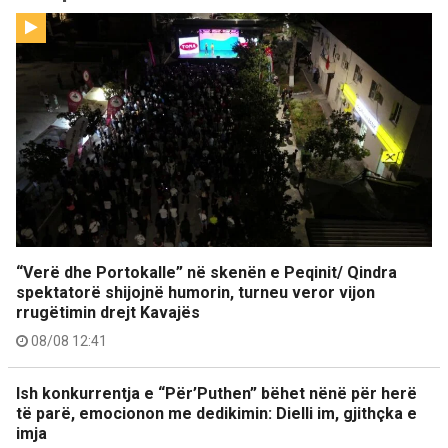
“Verë dhe Portokalle” në skenën e Peqinit/ Qindra
spektatorë shijojnë humorin, turneu veror vijon
rrugëtimin drejt Kavajës
08/08 12:41
Ish konkurrentja e “Për’Puthen” bëhet nënë për herë
të parë, emocionon me dedikimin: Dielli im, gjithçka e
imja