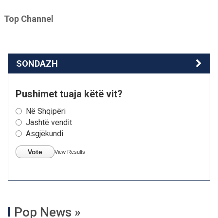
Top Channel
SONDAZH
Pushimet tuaja këtë vit?
Në Shqipëri
Jashtë vendit
Asgjëkundi
Vote
View Results
Pop News »