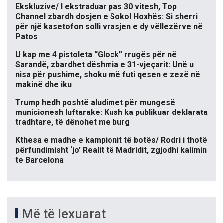
Ekskluzive/ I ekstraduar pas 30 vitesh, Top
Channel zbardh dosjen e Sokol Hoxhës: Si sherri
për një kasetofon solli vrasjen e dy vëllezërve në
Patos
U kap me 4 pistoleta “Glock” rrugës për në
Sarandë, zbardhet dëshmia e 31-vjeçarit: Unë u
nisa për pushime, shoku më futi qesen e zezë në
makinë dhe iku
Trump hedh poshtë aludimet për mungesë
municionesh luftarake: Kush ka publikuar deklarata
tradhtare, të dënohet me burg
Kthesa e madhe e kampionit të botës/ Rodri i thotë
përfundimisht ‘jo’ Realit të Madridit, zgjodhi kalimin
te Barcelona
Më të lexuarat