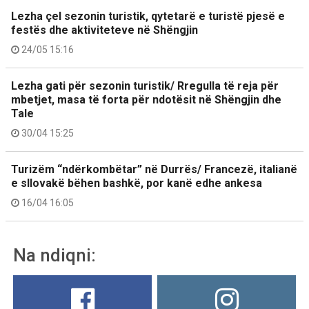
Lezha çel sezonin turistik, qytetarë e turistë pjesë e
festës dhe aktiviteteve në Shëngjin
24/05 15:16
Lezha gati për sezonin turistik/ Rregulla të reja për
mbetjet, masa të forta për ndotësit në Shëngjin dhe
Tale
30/04 15:25
Turizëm “ndërkombëtar” në Durrës/ Francezë, italianë
e sllovakë bëhen bashkë, por kanë edhe ankesa
16/04 16:05
Na ndiqni: