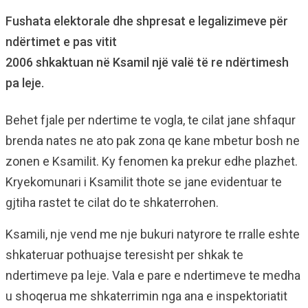
Fushata elektorale dhe shpresat e legalizimeve për
ndërtimet e pas vitit
2006 shkaktuan në Ksamil një valë të re ndërtimesh
pa leje.
Behet fjale per ndertime te vogla, te cilat jane shfaqur
brenda nates ne ato pak zona qe kane mbetur bosh ne
zonen e Ksamilit. Ky fenomen ka prekur edhe plazhet.
Kryekomunari i Ksamilit thote se jane evidentuar te
gjtiha rastet te cilat do te shkaterrohen.
Ksamili, nje vend me nje bukuri natyrore te rralle eshte
shkateruar pothuajse teresisht per shkak te
ndertimeve pa leje. Vala e pare e ndertimeve te medha
u shoqerua me shkaterrimin nga ana e inspektoriatit