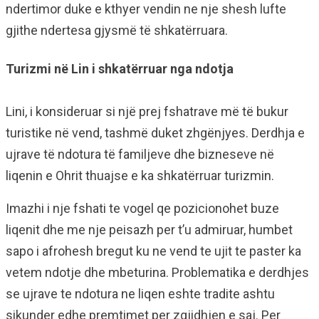
ndertimor duke e kthyer vendin ne nje shesh lufte
gjithe ndertesa gjysmë të shkatërruara.
Turizmi në Lin i shkatërruar nga ndotja
Lini, i konsideruar si një prej fshatrave më të bukur
turistike në vend, tashmë duket zhgënjyes. Derdhja e
ujrave të ndotura të familjeve dhe bizneseve në
liqenin e Ohrit thuajse e ka shkatërruar turizmin.
Imazhi i nje fshati te vogel qe pozicionohet buze
liqenit dhe me nje peisazh per t’u admiruar, humbet
sapo i afrohesh bregut ku ne vend te ujit te paster ka
vetem ndotje dhe mbeturina. Problematika e derdhjes
se ujrave te ndotura ne liqen eshte tradite ashtu
sikunder edhe premtimet per zgjidhjen e saj. Per