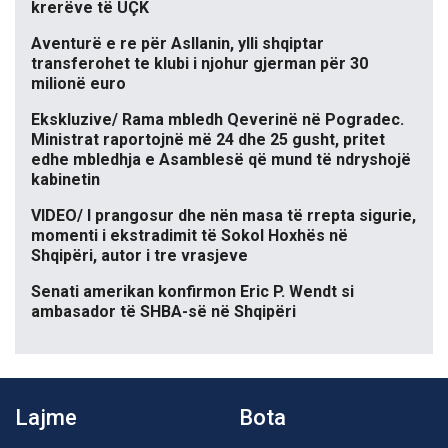
krerëve të UÇK
Aventurë e re për Asllanin, ylli shqiptar
transferohet te klubi i njohur gjerman për 30
milionë euro
Ekskluzive/ Rama mbledh Qeverinë në Pogradec.
Ministrat raportojnë më 24 dhe 25 gusht, pritet
edhe mbledhja e Asamblesë që mund të ndryshojë
kabinetin
VIDEO/ I prangosur dhe nën masa të rrepta sigurie,
momenti i ekstradimit të Sokol Hoxhës në
Shqipëri, autor i tre vrasjeve
Senati amerikan konfirmon Eric P. Wendt si
ambasador të SHBA-së në Shqipëri
Lajme
Bota