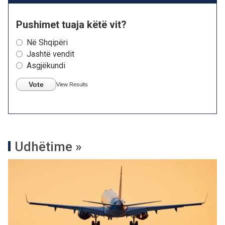
Pushimet tuaja këtë vit?
Në Shqipëri
Jashtë vendit
Asgjëkundi
Vote
View Results
Udhëtime »