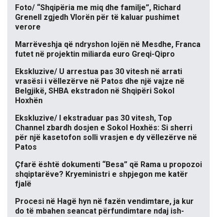
Foto/ “Shqipëria me miq dhe familje”, Richard
Grenell zgjedh Vlorën për të kaluar pushimet
verore
Marrëveshja që ndryshon lojën në Mesdhe, Franca
futet në projektin miliarda euro Greqi-Qipro
Ekskluzive/ U arrestua pas 30 vitesh në arrati
vrasësi i vëllezërve në Patos dhe një vajze në
Belgjikë, SHBA ekstradon në Shqipëri Sokol
Hoxhën
Ekskluzive/ I ekstraduar pas 30 vitesh, Top
Channel zbardh dosjen e Sokol Hoxhës: Si sherri
për një kasetofon solli vrasjen e dy vëllezërve në
Patos
Çfarë është dokumenti “Besa” që Rama u propozoi
shqiptarëve? Kryeministri e shpjegon me katër
fjalë
Procesi në Hagë hyn në fazën vendimtare, ja kur
do të mbahen seancat përfundimtare ndaj ish-