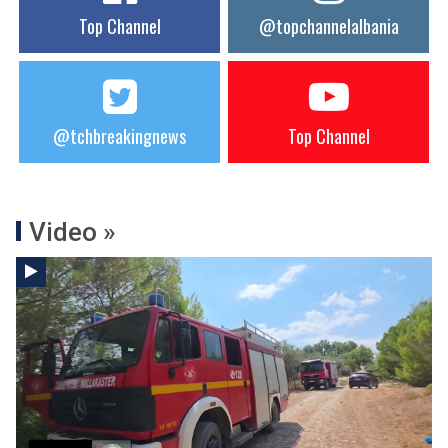
Top Channel
@topchannelalbania
@tchbreakingnews
Top Channel
Video »