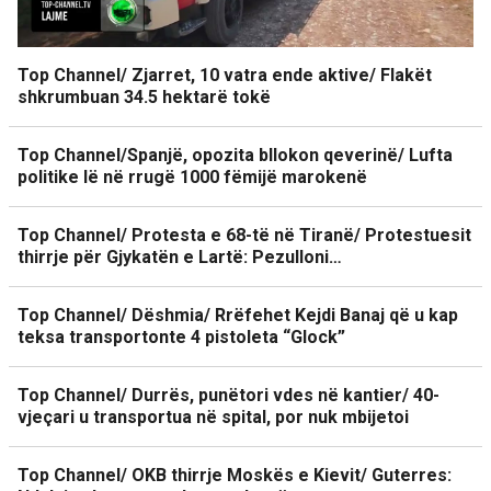
Top Channel/ Zjarret, 10 vatra ende aktive/ Flakët
shkrumbuan 34.5 hektarë tokë
Top Channel/Spanjë, opozita bllokon qeverinë/ Lufta
politike lë në rrugë 1000 fëmijë marokenë
Top Channel/ Protesta e 68-të në Tiranë/ Protestuesit
thirrje për Gjykatën e Lartë: Pezulloni…
Top Channel/ Dëshmia/ Rrëfehet Kejdi Banaj që u kap
teksa transportonte 4 pistoleta “Glock”
Top Channel/ Durrës, punëtori vdes në kantier/ 40-
vjeçari u transportua në spital, por nuk mbijetoi
Top Channel/ OKB thirrje Moskës e Kievit/ Guterres: