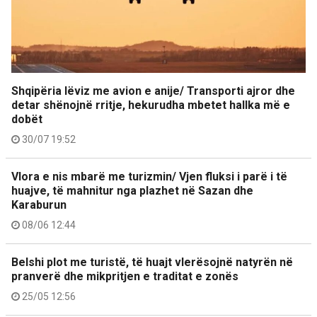
Shqipëria lëviz me avion e anije/ Transporti ajror dhe
detar shënojnë rritje, hekurudha mbetet hallka më e
dobët
30/07 19:52
Vlora e nis mbarë me turizmin/ Vjen fluksi i parë i të
huajve, të mahnitur nga plazhet në Sazan dhe
Karaburun
08/06 12:44
Belshi plot me turistë, të huajt vlerësojnë natyrën në
pranverë dhe mikpritjen e traditat e zonës
25/05 12:56