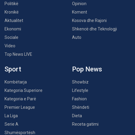
Politikë
Opinion
Kronikë
Koment
Aktualitet
Kosova dhe Rajoni
Ekonomi
Shkencë dhe Teknologji
Sociale
Auto
Video
Top News LIVE
Sport
Pop News
Kombëtarja
Showbiz
Kategoria Superiore
Lifestyle
Kategoria e Parë
Fashion
Premier League
Shëndeti
La Liga
Dieta
Serie A
Receta gatimi
Shumësportësh