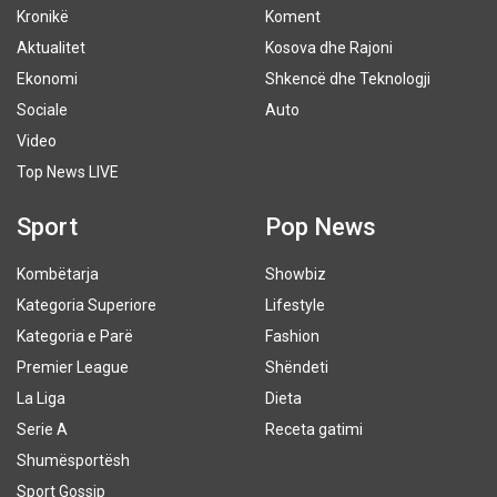
Kronikë
Koment
Aktualitet
Kosova dhe Rajoni
Ekonomi
Shkencë dhe Teknologji
Sociale
Auto
Video
Top News LIVE
Sport
Pop News
Kombëtarja
Showbiz
Kategoria Superiore
Lifestyle
Kategoria e Parë
Fashion
Premier League
Shëndeti
La Liga
Dieta
Serie A
Receta gatimi
Shumësportësh
Sport Gossip