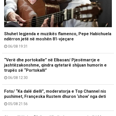
Shuhet legjenda e muzikës flamenco, Pepe Habichuela
ndërron jetë në moshën 81-vjeçare
06/08 19:31
“Verë dhe portokalle” në Elbasan/ Pjesëmarrje e
jashtëzakonshme, qindra qytetarë shijuan humorin e
trupës së “Portokalli”
06/08 12:30
Foto/ “Ka dalë dielli”, moderatorja e Top Channel nis
pushimet, Françeska Rustem dhuron ‘show’ nga deti
05/08 21:56