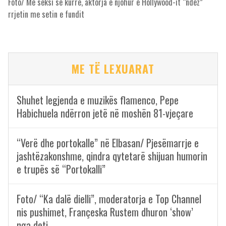
Foto/ Më seksi se kurrë, aktorja e njohur e Hollywood-it “ndez”
rrjetin me setin e fundit
ME TË LEXUARAT
Shuhet legjenda e muzikës flamenco, Pepe
Habichuela ndërron jetë në moshën 81-vjeçare
“Verë dhe portokalle” në Elbasan/ Pjesëmarrje e
jashtëzakonshme, qindra qytetarë shijuan humorin
e trupës së “Portokalli”
Foto/ “Ka dalë dielli”, moderatorja e Top Channel
nis pushimet, Françeska Rustem dhuron ‘show’
nga deti