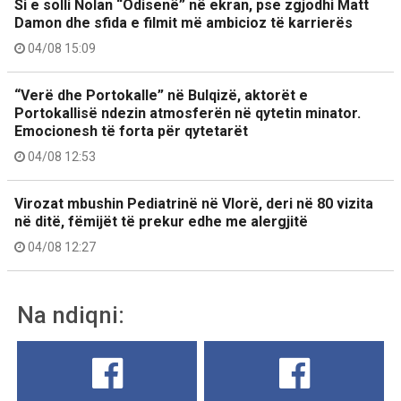
Si e solli Nolan “Odisenë” në ekran, pse zgjodhi Matt
Damon dhe sfida e filmit më ambicioz të karrierës
04/08 15:09
“Verë dhe Portokalle” në Bulqizë, aktorët e
Portokallisë ndezin atmosferën në qytetin minator.
Emocionesh të forta për qytetarët
04/08 12:53
Virozat mbushin Pediatrinë në Vlorë, deri në 80 vizita
në ditë, fëmijët të prekur edhe me alergjitë
04/08 12:27
Na ndiqni: