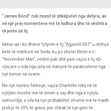
“James Bond” nuk mund të shkëputet nga detyra, as
në një prej momenteve më të hidhura dhe të vështira
të jetës së tij.
Aktori që i ka dhënë fytyrën e tij “Agjentit 007” u rikthye
këtë të mërkurë në Serbi, ku po xhiron filmin e ri
“November Man”, vetëm pak ditë pasi vajza e tij 42-
vjeçare u nda nga jeta në mënyrë të parakoshme nga
një tumor në ovarie.
Në një rastësi fatkeqe, vajza Charlotte vdiq në të
njëjtën moshë me të ëmën e saj dhe nga e njëjta
sëmundje, e cila ka një probabilitet shumë më të madh
prekje të 20% të grave, për shkak të një geni të