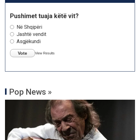
Pushimet tuaja këtë vit?
Në Shqipëri
Jashtë vendit
Asgjëkundi
Vote
View Results
Pop News »