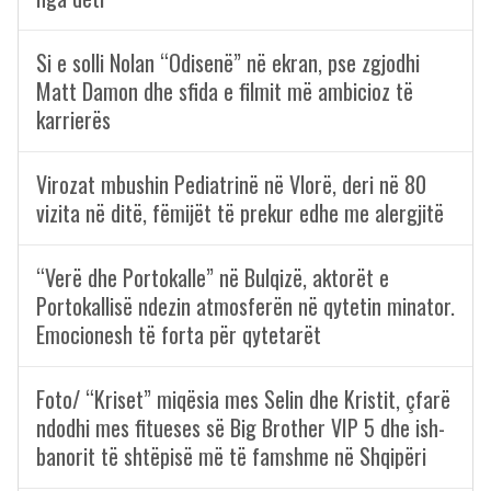
Si e solli Nolan “Odisenë” në ekran, pse zgjodhi
Matt Damon dhe sfida e filmit më ambicioz të
karrierës
Virozat mbushin Pediatrinë në Vlorë, deri në 80
vizita në ditë, fëmijët të prekur edhe me alergjitë
“Verë dhe Portokalle” në Bulqizë, aktorët e
Portokallisë ndezin atmosferën në qytetin minator.
Emocionesh të forta për qytetarët
Foto/ “Kriset” miqësia mes Selin dhe Kristit, çfarë
ndodhi mes fitueses së Big Brother VIP 5 dhe ish-
banorit të shtëpisë më të famshme në Shqipëri