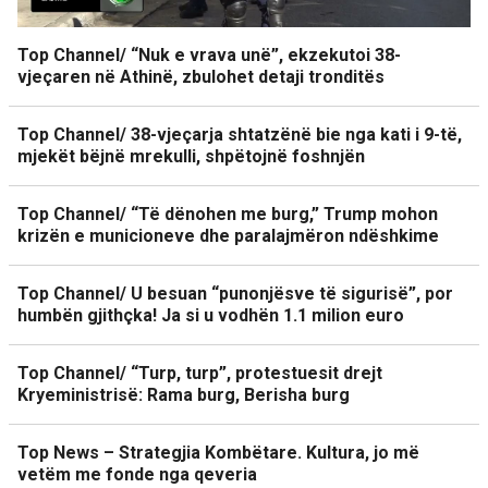
Top Channel/ “Nuk e vrava unë”, ekzekutoi 38-
vjeçaren në Athinë, zbulohet detaji tronditës
Top Channel/ 38-vjeçarja shtatzënë bie nga kati i 9-të,
mjekët bëjnë mrekulli, shpëtojnë foshnjën
Top Channel/ “Të dënohen me burg,” Trump mohon
krizën e municioneve dhe paralajmëron ndëshkime
Top Channel/ U besuan “punonjësve të sigurisë”, por
humbën gjithçka! Ja si u vodhën 1.1 milion euro
Top Channel/ “Turp, turp”, protestuesit drejt
Kryeministrisë: Rama burg, Berisha burg
Top News – Strategjia Kombëtare. Kultura, jo më
vetëm me fonde nga qeveria