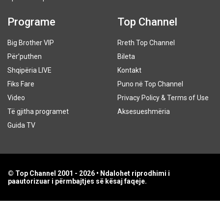
Programe
Top Channel
Big Brother VIP
Rreth Top Channel
Për’puthen
Bileta
Shqipëria LIVE
Kontakt
Fiks Fare
Puno në Top Channel
Video
Privacy Policy & Terms of Use
Të gjitha programet
Aksesueshmëria
Guida TV
© Top Channel 2001 - 2026 • Ndalohet riprodhimi i
paautorizuar i përmbajtjes së kësaj faqeje.