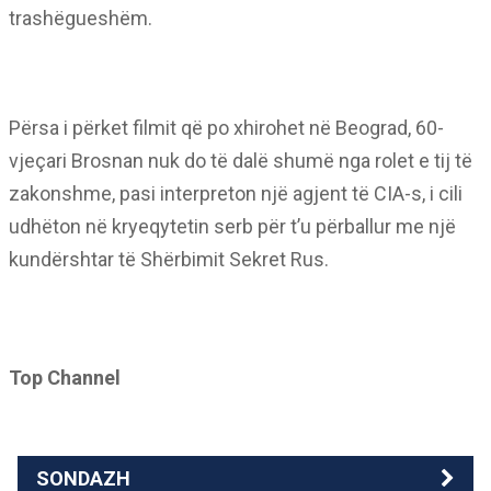
trashëgueshëm.
Përsa i përket filmit që po xhirohet në Beograd, 60-
vjeçari Brosnan nuk do të dalë shumë nga rolet e tij të
zakonshme, pasi interpreton një agjent të CIA-s, i cili
udhëton në kryeqytetin serb për t’u përballur me një
kundërshtar të Shërbimit Sekret Rus.
Top Channel
SONDAZH