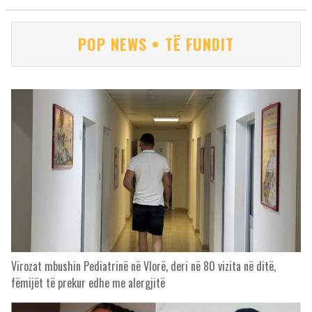
POP NEWS • TË FUNDIT
Virozat mbushin Pediatrinë në Vlorë, deri në 80 vizita në ditë,
fëmijët të prekur edhe me alergjitë