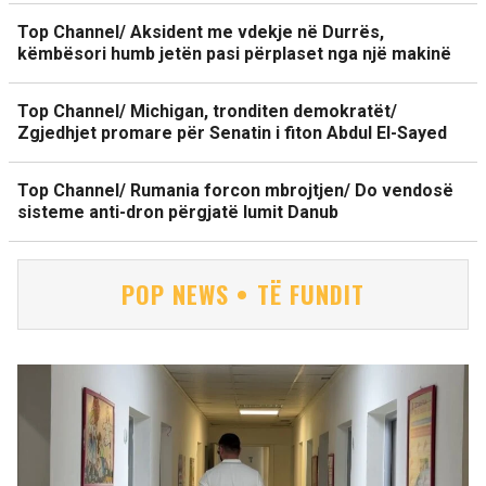
Top Channel/ Aksident me vdekje në Durrës,
këmbësori humb jetën pasi përplaset nga një makinë
Top Channel/ Michigan, tronditen demokratët/
Zgjedhjet promare për Senatin i fiton Abdul El-Sayed
Top Channel/ Rumania forcon mbrojtjen/ Do vendosë
sisteme anti-dron përgjatë lumit Danub
POP NEWS • TË FUNDIT