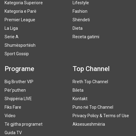
Kategoria Superiore
Lifestyle
Kategoria e Parë
Fashion
Premier League
Shëndeti
La Liga
Dieta
Serie A
Receta gatimi
Shumësportësh
Sport Gossip
Programe
Top Channel
Big Brother VIP
Rreth Top Channel
Për’puthen
Bileta
Shqipëria LIVE
Kontakt
Fiks Fare
Puno në Top Channel
Video
Privacy Policy & Terms of Use
Të gjitha programet
Aksesueshmëria
Guida TV