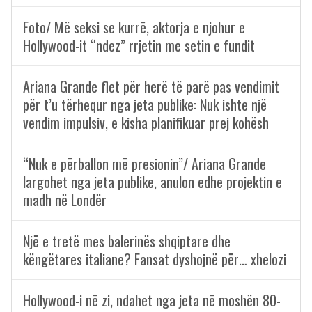
Foto/ Më seksi se kurrë, aktorja e njohur e
Hollywood-it “ndez” rrjetin me setin e fundit
Ariana Grande flet për herë të parë pas vendimit
për t’u tërhequr nga jeta publike: Nuk ishte një
vendim impulsiv, e kisha planifikuar prej kohësh
“Nuk e përballon më presionin”/ Ariana Grande
largohet nga jeta publike, anulon edhe projektin e
madh në Londër
Një e tretë mes balerinës shqiptare dhe
këngëtares italiane? Fansat dyshojnë për… xhelozi
Hollywood-i në zi, ndahet nga jeta në moshën 80-