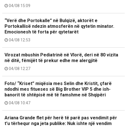
04/08 15:09
“Verë dhe Portokalle” në Bulqizë, aktorët e
Portokallisë ndezin atmosferën në qytetin minator.
Emocionesh të forta për qytetarët
04/08 12:53
Virozat mbushin Pediatrinë në Vlorë, deri në 80 vizita
në ditë, fëmijët të prekur edhe me alergjitë
04/08 12:27
Foto/ “Kriset” miqësia mes Selin dhe Kristit, çfarë
ndodhi mes fitueses së Big Brother VIP 5 dhe ish-
banorit të shtëpisë më të famshme në Shqipëri
04/08 10:47
Ariana Grande flet për herë të parë pas vendimit për
t’u tërhequr nga jeta publike: Nuk ishte një vendim