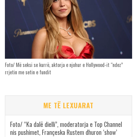
Foto/ Më seksi se kurrë, aktorja e njohur e Hollywood-it “ndez”
rrjetin me setin e fundit
ME TË LEXUARAT
Foto/ “Ka dalë dielli”, moderatorja e Top Channel
nis pushimet, Françeska Rustem dhuron ‘show’