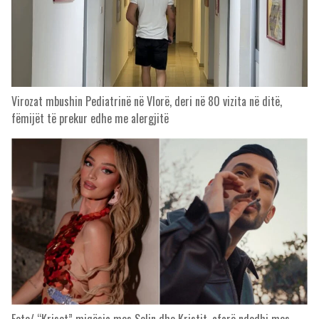
Virozat mbushin Pediatrinë në Vlorë, deri në 80 vizita në ditë,
fëmijët të prekur edhe me alergjitë