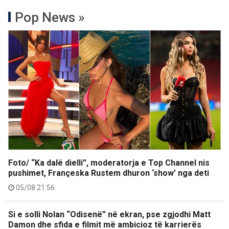
Pop News »
Foto/ “Ka dalë dielli”, moderatorja e Top Channel nis
pushimet, Françeska Rustem dhuron ‘show’ nga deti
05/08 21:56
Si e solli Nolan “Odisenë” në ekran, pse zgjodhi Matt
Damon dhe sfida e filmit më ambicioz të karrierës