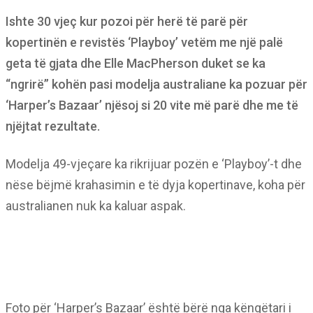
Ishte 30 vjeç kur pozoi për herë të parë për
kopertinën e revistës ‘Playboy’ vetëm me një palë
geta të gjata dhe Elle MacPherson duket se ka
“ngrirë” kohën pasi modelja australiane ka pozuar për
‘Harper’s Bazaar’ njësoj si 20 vite më parë dhe me të
njëjtat rezultate.
Modelja 49-vjeçare ka rikrijuar pozën e ‘Playboy’-t dhe
nëse bëjmë krahasimin e të dyja kopertinave, koha për
australianen nuk ka kaluar aspak.
Foto për ‘Harper’s Bazaar’ është bërë nga këngëtari i