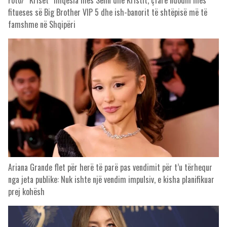
Foto/ “Kriset” miqësia mes Selin dhe Kristit, çfarë ndodhi mes
fitueses së Big Brother VIP 5 dhe ish-banorit të shtëpisë më të
famshme në Shqipëri
Ariana Grande flet për herë të parë pas vendimit për t’u tërhequr
nga jeta publike: Nuk ishte një vendim impulsiv, e kisha planifikuar
prej kohësh