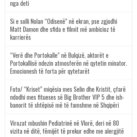
nga deti
Si e solli Nolan “Odisenë” në ekran, pse zgjodhi
Matt Damon dhe sfida e filmit më ambicioz të
karrierës
“Verë dhe Portokalle” në Bulqizë, aktorët e
Portokallisë ndezin atmosferën në qytetin minator.
Emocionesh të forta për qytetarët
Foto/ “Kriset” miqësia mes Selin dhe Kristit, çfarë
ndodhi mes fitueses së Big Brother VIP 5 dhe ish-
banorit të shtëpisë më të famshme në Shqipëri
Virozat mbushin Pediatrinë në Vlorë, deri në 80
vizita në ditë, fëmijët të prekur edhe me alergjitë