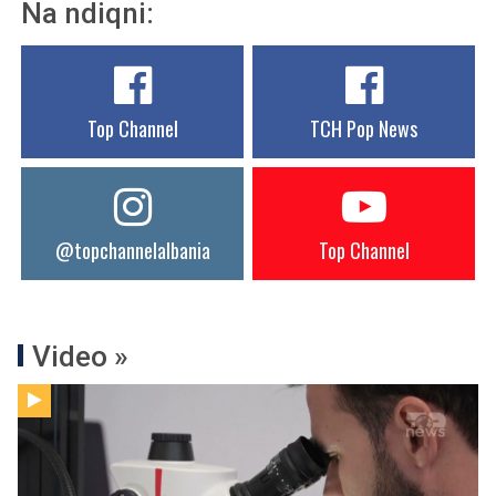
Na ndiqni:
Top Channel
TCH Pop News
@topchannelalbania
Top Channel
Video »