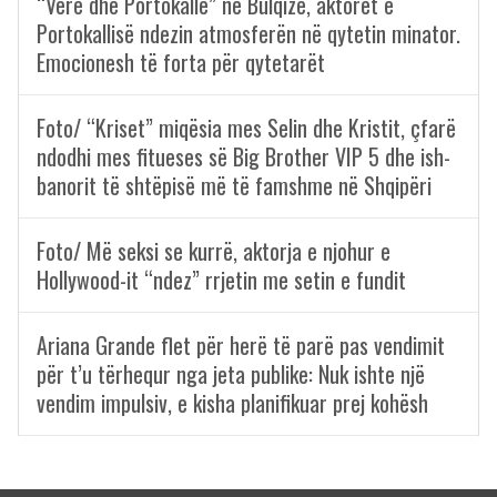
“Verë dhe Portokalle” në Bulqizë, aktorët e
Portokallisë ndezin atmosferën në qytetin minator.
Emocionesh të forta për qytetarët
Foto/ “Kriset” miqësia mes Selin dhe Kristit, çfarë
ndodhi mes fitueses së Big Brother VIP 5 dhe ish-
banorit të shtëpisë më të famshme në Shqipëri
Foto/ Më seksi se kurrë, aktorja e njohur e
Hollywood-it “ndez” rrjetin me setin e fundit
Ariana Grande flet për herë të parë pas vendimit
për t’u tërhequr nga jeta publike: Nuk ishte një
vendim impulsiv, e kisha planifikuar prej kohësh