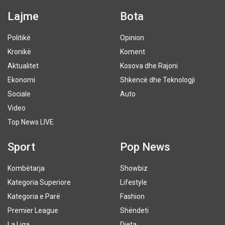
Lajme
Bota
Politikë
Opinion
Kronikë
Koment
Aktualitet
Kosova dhe Rajoni
Ekonomi
Shkencë dhe Teknologji
Sociale
Auto
Video
Top News LIVE
Sport
Pop News
Kombëtarja
Showbiz
Kategoria Superiore
Lifestyle
Kategoria e Parë
Fashion
Premier League
Shëndeti
La Liga
Dieta