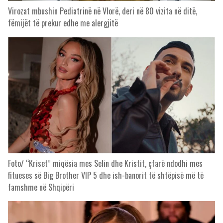
Virozat mbushin Pediatrinë në Vlorë, deri në 80 vizita në ditë,
fëmijët të prekur edhe me alergjitë
Foto/ “Kriset” miqësia mes Selin dhe Kristit, çfarë ndodhi mes
fitueses së Big Brother VIP 5 dhe ish-banorit të shtëpisë më të
famshme në Shqipëri