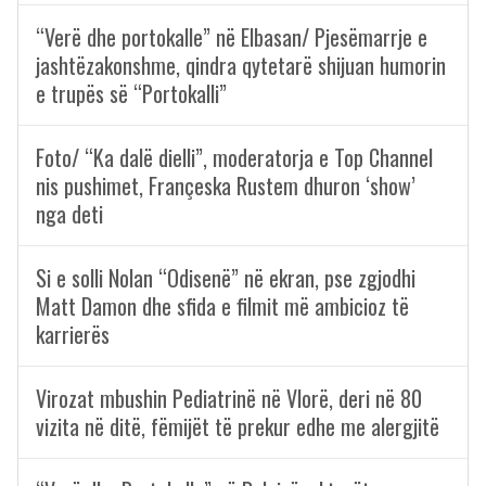
“Verë dhe portokalle” në Elbasan/ Pjesëmarrje e
jashtëzakonshme, qindra qytetarë shijuan humorin
e trupës së “Portokalli”
Foto/ “Ka dalë dielli”, moderatorja e Top Channel
nis pushimet, Françeska Rustem dhuron ‘show’
nga deti
Si e solli Nolan “Odisenë” në ekran, pse zgjodhi
Matt Damon dhe sfida e filmit më ambicioz të
karrierës
Virozat mbushin Pediatrinë në Vlorë, deri në 80
vizita në ditë, fëmijët të prekur edhe me alergjitë