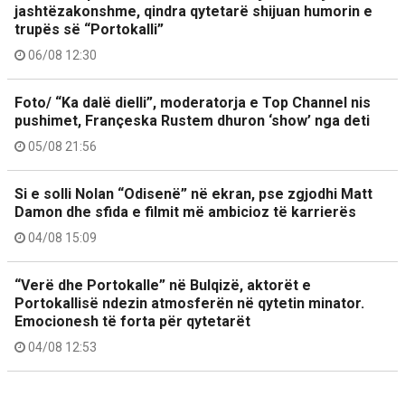
jashtëzakonshme, qindra qytetarë shijuan humorin e
trupës së “Portokalli”
06/08 12:30
Foto/ “Ka dalë dielli”, moderatorja e Top Channel nis
pushimet, Françeska Rustem dhuron ‘show’ nga deti
05/08 21:56
Si e solli Nolan “Odisenë” në ekran, pse zgjodhi Matt
Damon dhe sfida e filmit më ambicioz të karrierës
04/08 15:09
“Verë dhe Portokalle” në Bulqizë, aktorët e
Portokallisë ndezin atmosferën në qytetin minator.
Emocionesh të forta për qytetarët
04/08 12:53