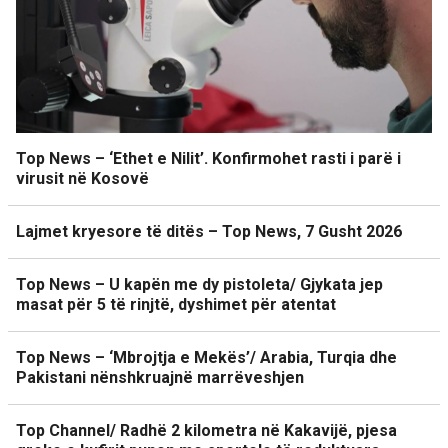
Top News – ‘Ethet e Nilit’. Konfirmohet rasti i parë i
virusit në Kosovë
Lajmet kryesore të ditës – Top News, 7 Gusht 2026
Top News – U kapën me dy pistoleta/ Gjykata jep
masat për 5 të rinjtë, dyshimet për atentat
Top News – ‘Mbrojtja e Mekës’/ Arabia, Turqia dhe
Pakistani nënshkruajnë marrëveshjen
Top Channel/ Radhë 2 kilometra në Kakavijë, pjesa