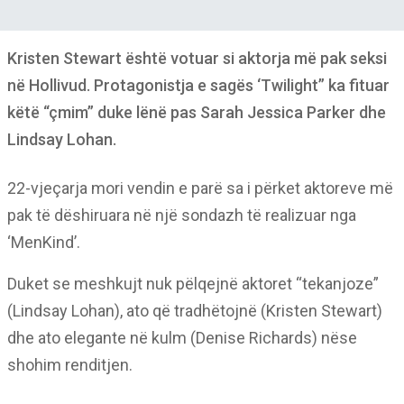
Kristen Stewart është votuar si aktorja më pak seksi
në Hollivud. Protagonistja e sagës ‘Twilight” ka fituar
këtë “çmim” duke lënë pas Sarah Jessica Parker dhe
Lindsay Lohan.
22-vjeçarja mori vendin e parë sa i përket aktoreve më
pak të dëshiruara në një sondazh të realizuar nga
‘MenKind’.
Duket se meshkujt nuk pëlqejnë aktoret “tekanjoze”
(Lindsay Lohan), ato që tradhëtojnë (Kristen Stewart)
dhe ato elegante në kulm (Denise Richards) nëse
shohim renditjen.