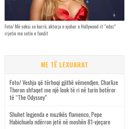
Foto/ Më seksi se kurrë, aktorja e njohur e Hollywood-it “ndez”
rrjetin me setin e fundit
ME TË LEXUARAT
Foto/ Veshja që tërhoqi gjithë vëmendjen, Charlize
Theron shfaqet me një look të ri në turin botëror
të “The Odyssey”
Shuhet legjenda e muzikës flamenco, Pepe
Habichuela ndërron jetë në moshën 81-vjeçare