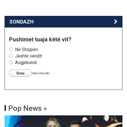
SONDAZH
Pushimet tuaja këtë vit?
Në Shqipëri
Jashtë vendit
Asgjëkundi
Vote
View Results
Pop News »