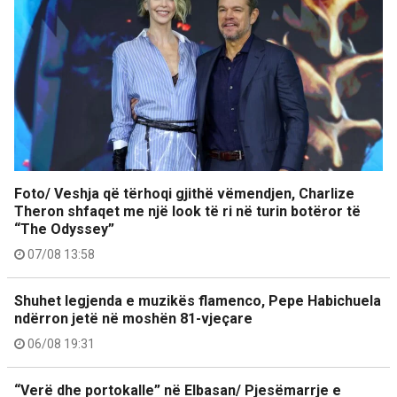
Foto/ Veshja që tërhoqi gjithë vëmendjen, Charlize
Theron shfaqet me një look të ri në turin botëror të
“The Odyssey”
07/08 13:58
Shuhet legjenda e muzikës flamenco, Pepe Habichuela
ndërron jetë në moshën 81-vjeçare
06/08 19:31
“Verë dhe portokalle” në Elbasan/ Pjesëmarrje e