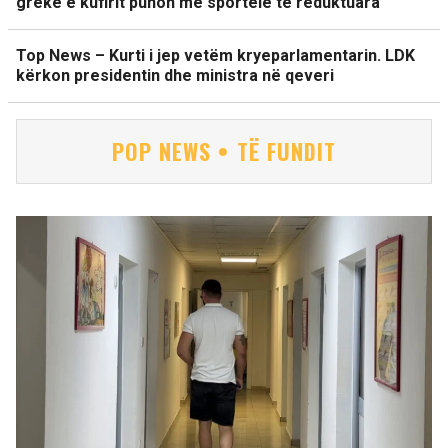
greke e kufirit punon me sportele të reduktuara
Top News – Kurti i jep vetëm kryeparlamentarin. LDK
kërkon presidentin dhe ministra në qeveri
POP NEWS • TË FUNDIT