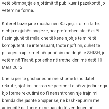
vetë përmbajtja e njoftimit të publikuar, i pazakontë jo
vetëm në formë.
Kriteret bazë janë mosha nën 35 vjeç, arsimi i lartë,
njohja e gjuhës angleze, por preferohen ata të cilët
flasin gjuhë të rralla, dhe të kenë njohje të mirë të
kompjuterit. Të interesuarit, thotë njoftimi, duhet të
paraqesin aplikimet për punësim në degët e SHISH, jo
vetëm në Tiranë, por edhe në rrethe, deri më datë 10
Mars 2013.
Dhe si për të grishur edhe më shumë kandidatët
rekrutë, njoftimi sqaron se personat e përzgjedhur nga
kjo formë rekrutimi do t’i nënshtrohen një trajnimi
brenda dhe jashtë Shqipërisë, në bashkëpunim me
agjencitë partnere, e më pas do të vendosen në