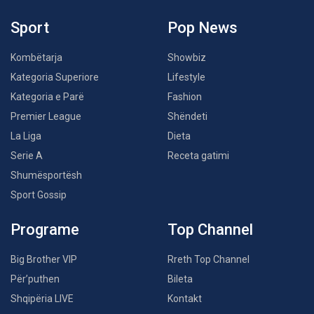
Sport
Pop News
Kombëtarja
Showbiz
Kategoria Superiore
Lifestyle
Kategoria e Parë
Fashion
Premier League
Shëndeti
La Liga
Dieta
Serie A
Receta gatimi
Shumësportësh
Sport Gossip
Programe
Top Channel
Big Brother VIP
Rreth Top Channel
Për’puthen
Bileta
Shqipëria LIVE
Kontakt