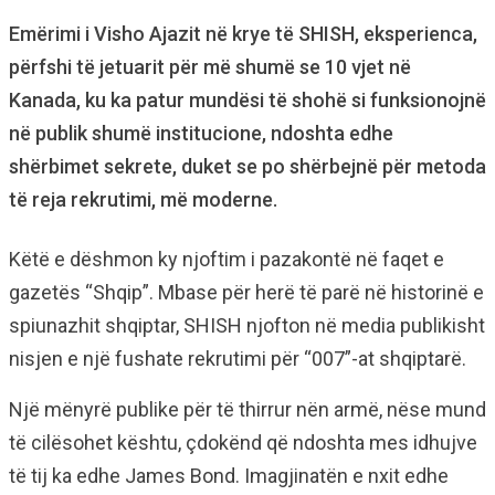
Emërimi i Visho Ajazit në krye të SHISH, eksperienca,
përfshi të jetuarit për më shumë se 10 vjet në
Kanada, ku ka patur mundësi të shohë si funksionojnë
në publik shumë institucione, ndoshta edhe
shërbimet sekrete, duket se po shërbejnë për metoda
të reja rekrutimi, më moderne.
Këtë e dëshmon ky njoftim i pazakontë në faqet e
gazetës “Shqip”. Mbase për herë të parë në historinë e
spiunazhit shqiptar, SHISH njofton në media publikisht
nisjen e një fushate rekrutimi për “007”-at shqiptarë.
Një mënyrë publike për të thirrur nën armë, nëse mund
të cilësohet kështu, çdokënd që ndoshta mes idhujve
të tij ka edhe James Bond. Imagjinatën e nxit edhe