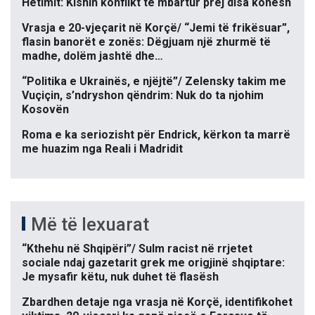
Hetimit: Kishin konflikt të mbartur prej disa kohësh
Vrasja e 20-vjeçarit në Korçë/ “Jemi të frikësuar”,
flasin banorët e zonës: Dëgjuam një zhurmë të
madhe, dolëm jashtë dhe…
“Politika e Ukrainës, e njëjtë”/ Zelensky takim me
Vuçiçin, s’ndryshon qëndrim: Nuk do ta njohim
Kosovën
Roma e ka seriozisht për Endrick, kërkon ta marrë
me huazim nga Reali i Madridit
Më të lexuarat
“Kthehu në Shqipëri”/ Sulm racist në rrjetet
sociale ndaj gazetarit grek me origjinë shqiptare:
Je mysafir këtu, nuk duhet të flasësh
Zbardhen detaje nga vrasja në Korçë, identifikohet