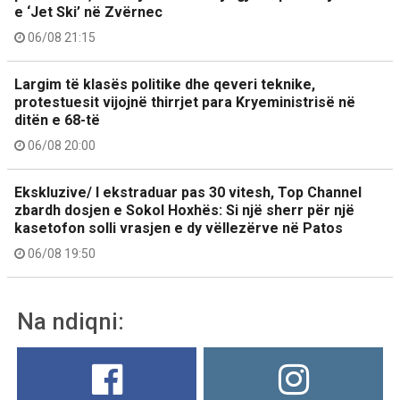
e ‘Jet Ski’ në Zvërnec
06/08 21:15
Largim të klasës politike dhe qeveri teknike,
protestuesit vijojnë thirrjet para Kryeministrisë në
ditën e 68-të
06/08 20:00
Ekskluzive/ I ekstraduar pas 30 vitesh, Top Channel
zbardh dosjen e Sokol Hoxhës: Si një sherr për një
kasetofon solli vrasjen e dy vëllezërve në Patos
06/08 19:50
Na ndiqni: