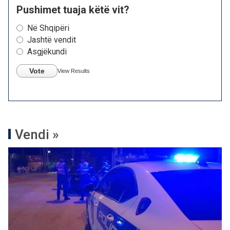
Pushimet tuaja këtë vit?
Në Shqipëri
Jashtë vendit
Asgjëkundi
Vote
View Results
Vendi »