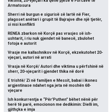
viktima, 20-vjeçari ka qenë pjesë e Forcave të
Armatosura
Sherri në burgun e sigurisë së lartë në Fier,
plagoset anëtari i grupit të Bajrajve dhe një tjetër,
si nisi konflikti
RENEA zbarkon në Korçë pas vrasjes së ish-
ushtarit, i riu nuk gjendet në banesë, zbulohet
fotoja e autorit
Vrasje me kallashnikov në Korçë, ekzekutohet 20-
vjeçari, autori në arrati
Vrasja në Korçë/ Autori dhe viktima u përfshinë në
sherr, 20-vjeçarit i gjendet thika në dorë
E trishtë/ Zi në familjen e Messit, babai i ikones
argjentinase ndahet nga jeta në moshën 68-
vjeçare
Ish konkurrentja e “Për’Puthen” bëhet nënë për
herë të parë, emocionon me dedikimin: Dielli im,
gjithçka e imja