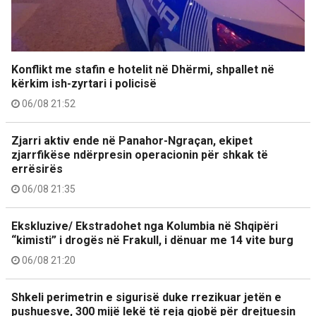
Konflikt me stafin e hotelit në Dhërmi, shpallet në
kërkim ish-zyrtari i policisë
06/08 21:52
Zjarri aktiv ende në Panahor-Ngraçan, ekipet
zjarrfikëse ndërpresin operacionin për shkak të
errësirës
06/08 21:35
Ekskluzive/ Ekstradohet nga Kolumbia në Shqipëri
“kimisti” i drogës në Frakull, i dënuar me 14 vite burg
06/08 21:20
Shkeli perimetrin e sigurisë duke rrezikuar jetën e
pushuesve, 300 mijë lekë të reja gjobë për drejtuesin