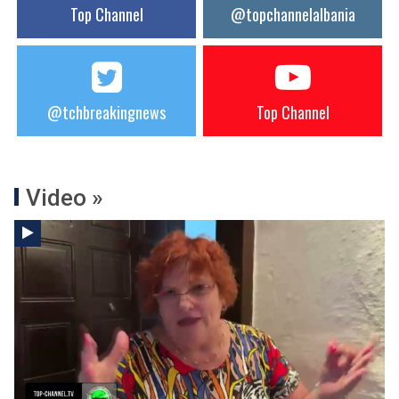
Top Channel
@topchannelalbania
@tchbreakingnews
Top Channel
Video »