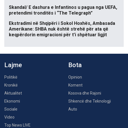
Skandal/ E dashura e Infantinos u pagua nga UEFA,
pretendimi tronditës i “The Telegraph”
Ekstradimi në Shqipëri i Sokol Hoxhës, Ambasada
Amerikane: SHBA nuk është strehë për ata që
keqpërdorin emigracioni për t’i shpëtuar ligjit
Lajme
Bota
Politikë
Opinion
Kronikë
Koment
Aktualitet
Kosova dhe Rajoni
Ekonomi
Shkencë dhe Teknologji
Sociale
Auto
Video
Top News LIVE