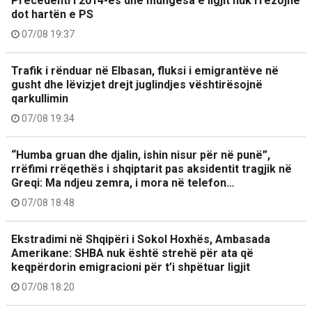
Precedenti i 2014-ës dhe mungesa e ligjit nuk rrëzojnë
dot hartën e PS
07/08 19:37
Trafik i rënduar në Elbasan, fluksi i emigrantëve në
gusht dhe lëvizjet drejt juglindjes vështirësojnë
qarkullimin
07/08 19:34
“Humba gruan dhe djalin, ishin nisur për në punë”,
rrëfimi rrëqethës i shqiptarit pas aksidentit tragjik në
Greqi: Ma ndjeu zemra, i mora në telefon…
07/08 18:48
Ekstradimi në Shqipëri i Sokol Hoxhës, Ambasada
Amerikane: SHBA nuk është strehë për ata që
keqpërdorin emigracioni për t’i shpëtuar ligjit
07/08 18:20