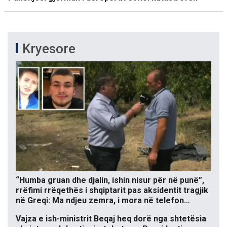
Kryesore
“Humba gruan dhe djalin, ishin nisur për në punë”,
rrëfimi rrëqethës i shqiptarit pas aksidentit tragjik
në Greqi: Ma ndjeu zemra, i mora në telefon…
Vajza e ish-ministrit Beqaj heq dorë nga shtetësia