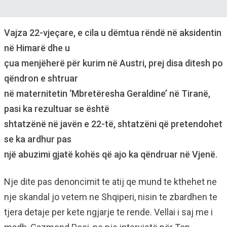
Vajza 22-vjeçare, e cila u dëmtua rëndë në aksidentin
në Himarë dhe u
çua menjëherë për kurim në Austri, prej disa ditesh po
qëndron e shtruar
në maternitetin ‘Mbretëresha Geraldine’ në Tiranë,
pasi ka rezultuar se është
shtatzënë në javën e 22-të, shtatzëni që pretendohet
se ka ardhur pas
një abuzimi gjatë kohës që ajo ka qëndruar në Vjenë.
Nje dite pas denoncimit te atij qe mund te kthehet ne
nje skandal jo vetem ne Shqiperi, nisin te zbardhen te
tjera detaje per kete ngjarje te rende. Vellai i saj me i