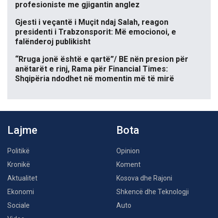
profesioniste me gjigantin anglez
Gjesti i veçantë i Muçit ndaj Salah, reagon
presidenti i Trabzonsporit: Më emocionoi, e
falënderoj publikisht
“Rruga jonë është e qartë”/ BE nën presion për
anëtarët e rinj, Rama për Financial Times:
Shqipëria ndodhet në momentin më të mirë
Lajme
Bota
Politikë
Opinion
Kronikë
Koment
Aktualitet
Kosova dhe Rajoni
Ekonomi
Shkencë dhe Teknologji
Sociale
Auto