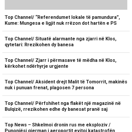
Top Channel/ “Referendumet lokale të pamundura”,
Kume: Mungesa e ligjit nuk rrëzon dot hartën e PS
Top Channel/ Situatë alarmante nga zjarri në Klos,
qytetari: Rrezikohen dy banesa
Top Channel/ Zjarr i përmasave të mëdha në Klos,
kërkohet ndërhyrje urgjente
Top Channel/ Aksident drejt Malit të Tomorrit, makinës
nuk i punuan frenat, plagosen 7 persona
Top Channel/ Përfshihet nga flakët një magazinë në
Bulqizë, rrezikohen edhe dy banesat pranë saj
Top News – Shkelmoi dronin rus me eksploziv /
Punonjësi gjerman i aeroportit evitoi katastrofën