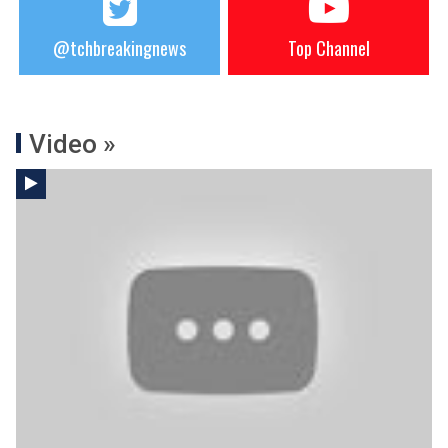
@tchbreakingnews
Top Channel
Video »