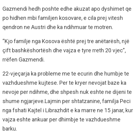
Gazmendi hedh poshte edhe akuzat apo dyshimet qe
po hidhen mbi familjen kosovare, e cila prej vitesh
qendron ne Austri dhe ka ndihmuar te motren.
“Kjo familje nga Kosova është prej tre anëtarësh, një
çift bashkëshortësh dhe vajza e tyre rreth 20 vjec”,
rrëfen Gazmendi.
22-vjeçarja ka probleme me te ecurin dhe humbje te
vazhdueshme kujtese. Per te kryer nevojat baze ka
nevoje per ndihme, dhe shpesh nuk eshte ne dijeni te
shume ngjarjeve.Lajmin per shtatzanine, familja Peci
nga fshati Kajtel i Librazhdit e ka marre ne 15 janar, kur
vajza eshte ankuar per dhimbje te vazhdueshme
barku.