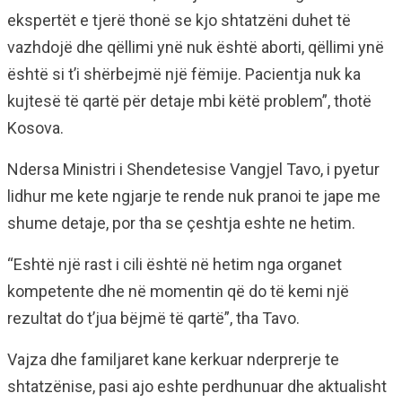
ekspertët e tjerë thonë se kjo shtatzëni duhet të
vazhdojë dhe qëllimi ynë nuk është aborti, qëllimi ynë
është si t’i shërbejmë një fëmije. Pacientja nuk ka
kujtesë të qartë për detaje mbi këtë problem”, thotë
Kosova.
Ndersa Ministri i Shendetesise Vangjel Tavo, i pyetur
lidhur me kete ngjarje te rende nuk pranoi te jape me
shume detaje, por tha se çeshtja eshte ne hetim.
“Eshtë një rast i cili është në hetim nga organet
kompetente dhe në momentin që do të kemi një
rezultat do t’jua bëjmë të qartë”, tha Tavo.
Vajza dhe familjaret kane kerkuar nderprerje te
shtatzënise, pasi ajo eshte perdhunuar dhe aktualisht