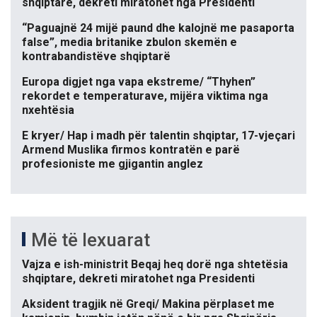
shqiptare, dekreti miratohet nga Presidenti
“Paguajnë 24 mijë paund dhe kalojnë me pasaporta
false”, media britanike zbulon skemën e
kontrabandistëve shqiptarë
Europa digjet nga vapa ekstreme/ “Thyhen”
rekordet e temperaturave, mijëra viktima nga
nxehtësia
E kryer/ Hap i madh për talentin shqiptar, 17-vjeçari
Armend Muslika firmos kontratën e parë
profesioniste me gjigantin anglez
Më të lexuarat
Vajza e ish-ministrit Beqaj heq dorë nga shtetësia
shqiptare, dekreti miratohet nga Presidenti
Aksident tragjik në Greqi/ Makina përplaset me