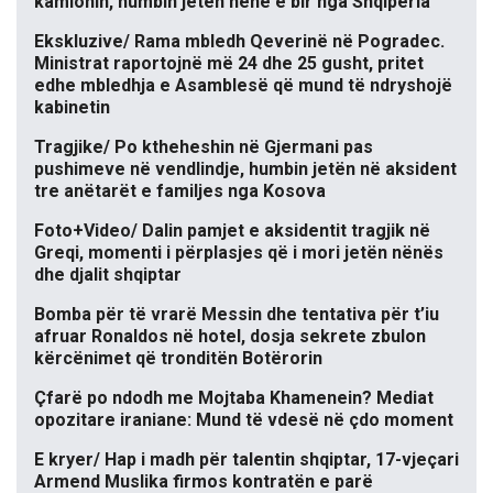
kamionin, humbin jetën nënë e bir nga Shqipëria
Ekskluzive/ Rama mbledh Qeverinë në Pogradec.
Ministrat raportojnë më 24 dhe 25 gusht, pritet
edhe mbledhja e Asamblesë që mund të ndryshojë
kabinetin
Tragjike/ Po ktheheshin në Gjermani pas
pushimeve në vendlindje, humbin jetën në aksident
tre anëtarët e familjes nga Kosova
Foto+Video/ Dalin pamjet e aksidentit tragjik në
Greqi, momenti i përplasjes që i mori jetën nënës
dhe djalit shqiptar
Bomba për të vrarë Messin dhe tentativa për t’iu
afruar Ronaldos në hotel, dosja sekrete zbulon
kërcënimet që tronditën Botërorin
Çfarë po ndodh me Mojtaba Khamenein? Mediat
opozitare iraniane: Mund të vdesë në çdo moment
E kryer/ Hap i madh për talentin shqiptar, 17-vjeçari
Armend Muslika firmos kontratën e parë