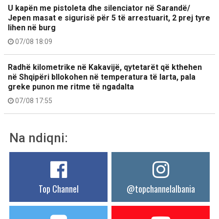
U kapën me pistoleta dhe silenciator në Sarandë/
Jepen masat e sigurisë për 5 të arrestuarit, 2 prej tyre
lihen në burg
07/08 18:09
Radhë kilometrike në Kakavijë, qytetarët që kthehen
në Shqipëri bllokohen në temperatura të larta, pala
greke punon me ritme të ngadalta
07/08 17:55
Na ndiqni:
Top Channel
@topchannelalbania