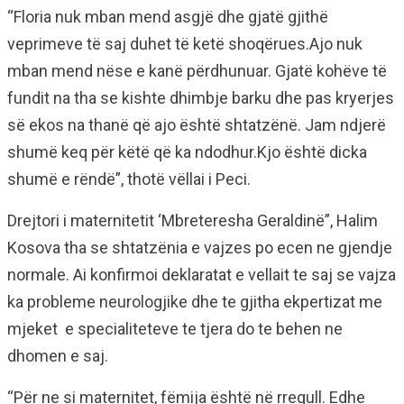
“Floria nuk mban mend asgjë dhe gjatë gjithë
veprimeve të saj duhet të ketë shoqërues.Ajo nuk
mban mend nëse e kanë përdhunuar. Gjatë kohëve të
fundit na tha se kishte dhimbje barku dhe pas kryerjes
së ekos na thanë që ajo është shtatzënë. Jam ndjerë
shumë keq për këtë që ka ndodhur.Kjo është dicka
shumë e rëndë”, thotë vëllai i Peci.
Drejtori i maternitetit ‘Mbreteresha Geraldinë”, Halim
Kosova tha se shtatzënia e vajzes po ecen ne gjendje
normale. Ai konfirmoi deklaratat e vellait te saj se vajza
ka probleme neurologjike dhe te gjitha ekpertizat me
mjeket e specialiteteve te tjera do te behen ne
dhomen e saj.
“Për ne si maternitet, fëmija është në rregull. Edhe