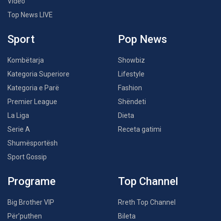
Video
Top News LIVE
Sport
Pop News
Kombëtarja
Showbiz
Kategoria Superiore
Lifestyle
Kategoria e Parë
Fashion
Premier League
Shëndeti
La Liga
Dieta
Serie A
Receta gatimi
Shumësportësh
Sport Gossip
Programe
Top Channel
Big Brother VIP
Rreth Top Channel
Për’puthen
Bileta