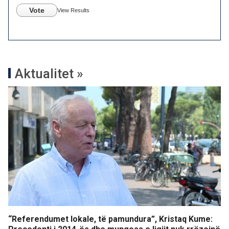
Vote
View Results
Aktualitet »
“Referendumet lokale, të pamundura”, Kristaq Kume: