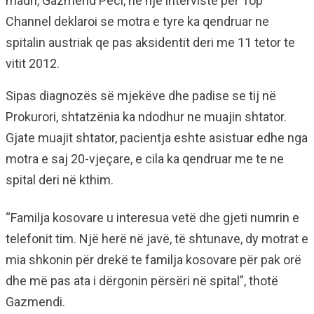
madh, Gazmend Peci, ne nje intervistë për Top
Channel deklaroi se motra e tyre ka qendruar ne
spitalin austriak qe pas aksidentit deri me 11 tetor te
vitit 2012.
Sipas diagnozës së mjekëve dhe padise se tij në
Prokurori, shtatzënia ka ndodhur ne muajin shtator.
Gjate muajit shtator, pacientja eshte asistuar edhe nga
motra e saj 20-vjeçare, e cila ka qendruar me te ne
spital deri në kthim.
“Familja kosovare u interesua vetë dhe gjeti numrin e
telefonit tim. Një herë në javë, të shtunave, dy motrat e
mia shkonin për drekë te familja kosovare për pak orë
dhe më pas ata i dërgonin përsëri në spital”, thotë
Gazmendi.