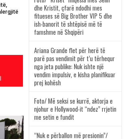
itë,
dhe Kristit, çfarë ndodhi mes
lergjitë
fitueses së Big Brother VIP 5 dhe
ish-banorit të shtëpisë më të
famshme në Shqipëri
Ariana Grande flet për herë të
parë pas vendimit për t’u tërhequr
nga jeta publike: Nuk ishte një
vendim impulsiv, e kisha planifikuar
l
prej kohësh
Foto/ Më seksi se kurrë, aktorja e
njohur e Hollywood-it “ndez” rrjetin
me setin e fundit
“Nuk e përballon më presionin”/