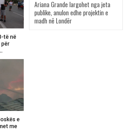
Ariana Grande largohet nga jeta
publike, anulon edhe projektin e
madh në Londër
8-të në
e për
i…
Moskës e
lmet me