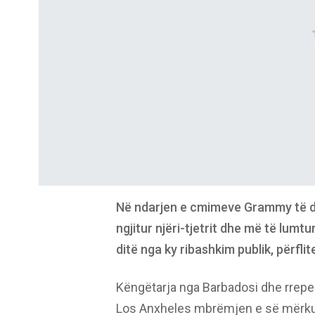
Në ndarjen e cmimeve Grammy të die
ngjitur njëri-tjetrit dhe më të lum
ditë nga ky ribashkim publik, përfli
Këngëtarja nga Barbadosi dhe rreper
Los Anxheles mbrëmjen e së mërkurë