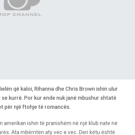
lën që kaloi, Rihanna dhe Chris Brown ishin ulur
tur se kurrë. Por kur ende nuk janë mbushur shtatë
tet për një ftohje të romancës.
i amerikan ishin të pranishëm në një klub nate në
s. Ata mbërritën aty vec e vec. Deri këtu është