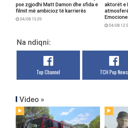
pse zgjodhi Matt Damon dhe sfida e
aktorët e 
filmit më ambicioz të karrierës
atmosferë
Emociones
04/08 15:09
04/08 12:
Na ndiqni:
Top Channel
TCH Pop News
Video »