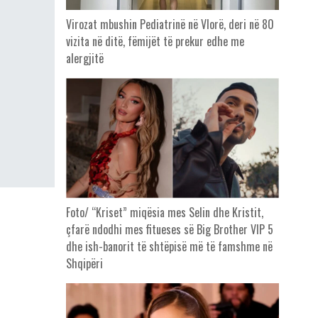
Virozat mbushin Pediatrinë në Vlorë, deri në 80
vizita në ditë, fëmijët të prekur edhe me
alergjitë
Foto/ “Kriset” miqësia mes Selin dhe Kristit,
çfarë ndodhi mes fitueses së Big Brother VIP 5
dhe ish-banorit të shtëpisë më të famshme në
Shqipëri