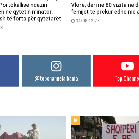
Portokallisë ndezin
Vlorë, deri në 80 vizita në d
n në qytetin minator.
fëmijët të prekur edhe me a
h të forta për qytetarët
04/08 12:27
53
@topchannelalbania
Top Channe