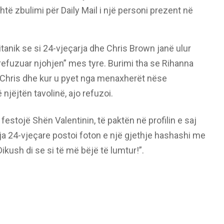
htë zbulimi për Daily Mail i një personi prezent në
itanik se si 24-vjeçarja dhe Chris Brown janë ulur
ë refuzuar njohjen” mes tyre. Burimi tha se Rihanna
e Chris dhe kur u pyet nga menaxherët nëse
njëjtën tavolinë, ajo refuzoi.
 festojë Shën Valentinin, të paktën në profilin e saj
arja 24-vjeçare postoi foton e një gjethje hashashi me
Dikush di se si të më bëjë të lumtur!”.