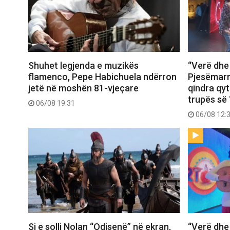
Shuhet legjenda e muzikës
“Verë dhe
flamenco, Pepe Habichuela ndërron
Pjesëmarr
jetë në moshën 81-vjeçare
qindra qy
trupës së 
06/08 19:31
06/08 12:
Si e solli Nolan “Odisenë” në ekran,
“Verë dhe 