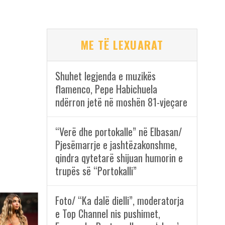
ME TË LEXUARAT
Shuhet legjenda e muzikës
flamenco, Pepe Habichuela
ndërron jetë në moshën 81-vjeçare
“Verë dhe portokalle” në Elbasan/
Pjesëmarrje e jashtëzakonshme,
qindra qytetarë shijuan humorin e
trupës së “Portokalli”
Foto/ “Ka dalë dielli”, moderatorja
e Top Channel nis pushimet,