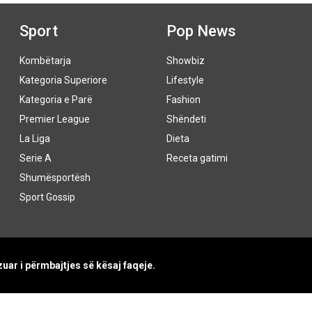
Sport
Pop News
Kombëtarja
Showbiz
Kategoria Superiore
Lifestyle
Kategoria e Parë
Fashion
Premier League
Shëndeti
La Liga
Dieta
Serie A
Receta gatimi
Shumësportësh
Sport Gossip
uar i përmbajtjes së kësaj faqeje.