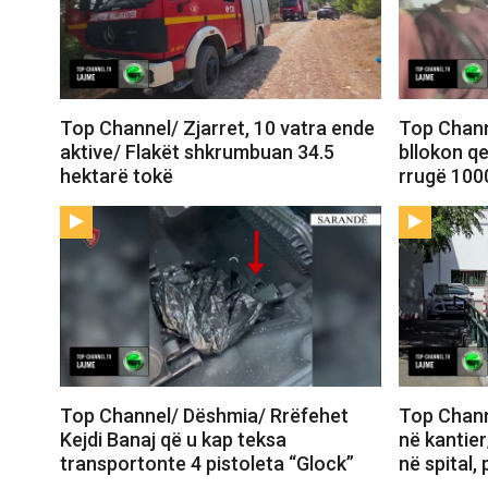
Top Channel/ Zjarret, 10 vatra ende
Top Chann
aktive/ Flakët shkrumbuan 34.5
bllokon qe
hektarë tokë
rrugë 100
Top Channel/ Dëshmia/ Rrëfehet
Top Chann
Kejdi Banaj që u kap teksa
në kantier
transportonte 4 pistoleta “Glock”
në spital,