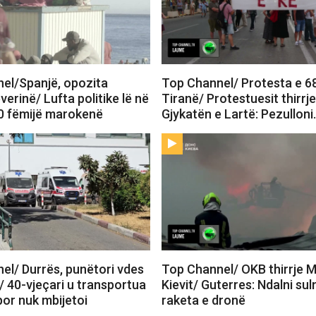
el/Spanjë, opozita
Top Channel/ Protesta e 6
verinë/ Lufta politike lë në
Tiranë/ Protestuesit thirrj
0 fëmijë marokenë
Gjykatën e Lartë: Pezullon
el/ Durrës, punëtori vdes
Top Channel/ OKB thirrje 
/ 40-vjeçari u transportua
Kievit/ Guterres: Ndalni su
 por nuk mbijetoi
raketa e dronë