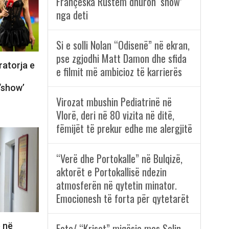
Françeska Rustem dhuron ‘show’
nga deti
Si e solli Nolan “Odisenë” në ekran,
pse zgjodhi Matt Damon dhe sfida
ratorja e
e filmit më ambicioz të karrierës
‘show’
Virozat mbushin Pediatrinë në
Vlorë, deri në 80 vizita në ditë,
fëmijët të prekur edhe me alergjitë
“Verë dhe Portokalle” në Bulqizë,
aktorët e Portokallisë ndezin
atmosferën në qytetin minator.
Emocionesh të forta për qytetarët
ë në
Foto/ “Kriset” miqësia mes Selin