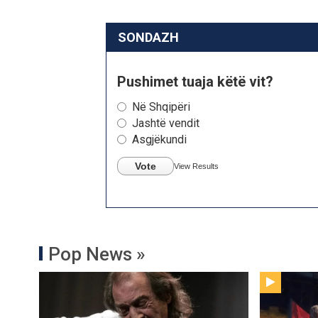
SONDAZH
Pushimet tuaja këtë vit?
Në Shqipëri
Jashtë vendit
Asgjëkundi
Vote
View Results
Pop News »