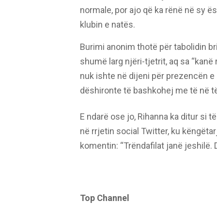
normale, por ajo që ka rënë në sy ës
klubin e natës.
Burimi anonim thotë për tabolidin br
shumë larg njëri-tjetrit, aq sa “kan
nuk ishte në dijeni për prezencën 
dëshironte të bashkohej me të në të 
E ndarë ose jo, Rihanna ka ditur si të
në rrjetin social Twitter, ku këngët
komentin: “Trëndafilat janë jeshilë. 
Top Channel