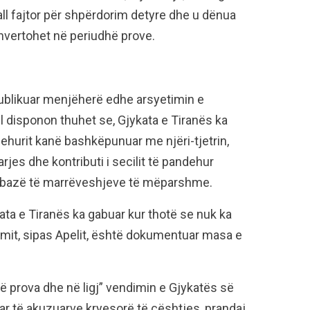
ll fajtor për shpërdorim detyre dhe u dënua
nvertohet në periudhë prove.
 publikuar menjëherë edhe arsyetimin e
 disponon thuhet se, Gjykata e Tiranës ka
ehurit kanë bashkëpunuar me njëri-tjetrin,
arjes dhe kontributi i secilit të pandehur
në bazë të marrëveshjeve të mëparshme.
ata e Tiranës ka gabuar kur thotë se nuk ka
imit, sipas Apelit, është dokumentuar masa e
në prova dhe në ligj” vendimin e Gjykatës së
uar të akuzuarve kryesorë të çështjes, prandaj