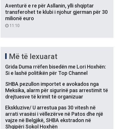
Aventurë e re për Asllanin, ylli shqiptar
transferohet te klubi i njohur gjerman për 30
milionë euro
11:10
Më të lexuarat
Grida Duma rrëfen bisedën me Lori Hoxhën:
Si e lashë politikën për Top Channel
SHBA pezullon importet e avokados nga
Meksika, alarm për sigurinë pas arrestimit të
drejtuesve të krimit të organizuar
Ekskluzive/ U arrestua pas 30 vitesh në
arrati vrasësi i vëllezërve në Patos dhe një
vajze në Belgjikë, SHBA ekstradon në
Shqipëri Sokol Hoxhën