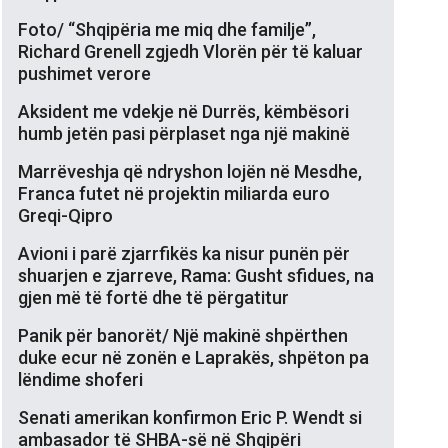
Foto/ “Shqipëria me miq dhe familje”,
Richard Grenell zgjedh Vlorën për të kaluar
pushimet verore
Aksident me vdekje në Durrës, këmbësori
humb jetën pasi përplaset nga një makinë
Marrëveshja që ndryshon lojën në Mesdhe,
Franca futet në projektin miliarda euro
Greqi-Qipro
Avioni i parë zjarrfikës ka nisur punën për
shuarjen e zjarreve, Rama: Gusht sfidues, na
gjen më të fortë dhe të përgatitur
Panik për banorët/ Një makinë shpërthen
duke ecur në zonën e Laprakës, shpëton pa
lëndime shoferi
Senati amerikan konfirmon Eric P. Wendt si
ambasador të SHBA-së në Shqipëri