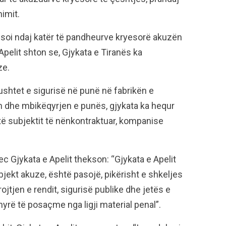
nimit.
esoi ndaj katër të pandheurve kryesorë akuzën
Apelit shton se, Gjykata e Tiranës ka
ze.
ushtet e sigurisë në punë në fabrikën e
n dhe mbikëqyrjen e punës, gjykata ka hequr
të subjektit të nënkontraktuar, kompanise
 Gjykata e Apelit thekson: “Gjykata e Apelit
jekt akuze, është pasojë, pikërisht e shkeljes
ojtjen e rendit, sigurisë publike dhe jetës e
yrë të posaçme nga ligji material penal”.