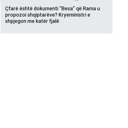
Çfarë është dokumenti “Besa” që Rama u
propozoi shqiptarëve? Kryeministri e
shpjegon me katër fjalë