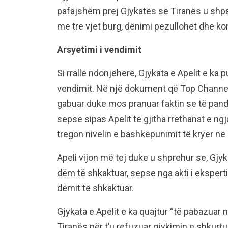
pafajshëm prej Gjykatës së Tiranës u shpa
me tre vjet burg, dënimi pezullohet dhe ko
Arsyetimi i vendimit
Si rrallë ndonjëherë, Gjykata e Apelit e ka
vendimit. Në një dokument që Top Channel
gabuar duke mos pranuar faktin se të pand
sepse sipas Apelit të gjitha rrethanat e ngj
tregon nivelin e bashkëpunimit të kryer 
Apeli vijon më tej duke u shprehur se, Gjyk
dëm të shkaktuar, sepse nga akti i ekspert
dëmit të shkaktuar.
Gjykata e Apelit e ka quajtur “të pabazuar 
Tiranës për t’u refuzuar gjykimin e shkurt