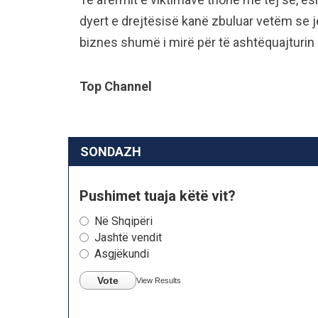
dyert e drejtësisë kanë zbuluar vetëm se 
biznes shumë i mirë për të ashtëquajturin 
Top Channel
SONDAZH
Pushimet tuaja këtë vit?
Në Shqipëri
Jashtë vendit
Asgjëkundi
Vote
View Results