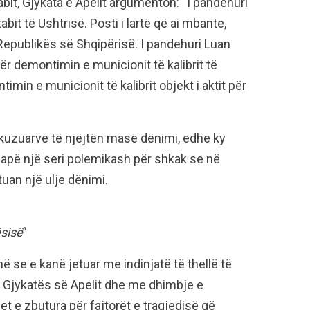
bit, Gjykata e Apelit argumenton: “I pandehuri
it të Ushtrisë. Posti i lartë që ai mbante,
epublikës së Shqipërisë. I pandehuri Luan
ër demontimin e municionit të kalibrit të
min e municionit të kalibrit objekt i aktit për
kuzuarve të njëjtën masë dënimi, edhe ky
 hapë një seri polemikash për shkak se në
tuan një ulje dënimi.
ësisë
”
ë se e kanë jetuar me indinjatë të thellë të
 Gjykatës së Apelit dhe me dhimbje e
 e zbutura për fajtorët e tragjedisë që