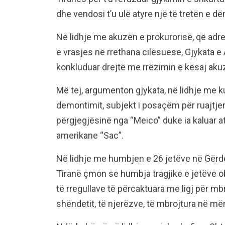
dhe vendosi t’u ulë atyre një të tretën e dë
Në lidhje me akuzën e prokurorisë, që adr
e vrasjes në rrethana cilësuese, Gjykata e 
konkluduar drejtë me rrëzimin e kësaj aku
Më tej, argumenton gjykata, në lidhje me k
demontimit, subjekt i posaçëm për ruajtje
përgjegjësinë nga “Meico” duke ia kaluar a
amerikane “Sac”.
Në lidhje me humbjen e 26 jetëve në Gërdec
Tiranë çmon se humbja tragjike e jetëve ob
të rregullave të përcaktuara me ligj për mbr
shëndetit, të njerëzve, të mbrojtura në mën