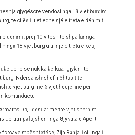
, treshja gjyqësore vendosi nga 18 vjet burgim
rg, të cilës i ulet edhe një e treta e dënimit.
ën e dënimit prej 10 vitesh të shpallur nga
in nga 18 vjet burg u ul një e treta e këtij
duke qenë se nuk ka kërkuar gjykim të
 burg. Ndërsa ish-shefi i Shtabit të
htë vjet burg me 5 vjet heqje lirie për
dri komandues.
ë Armatosura, i dënuar me tre vjet shërbim
nsiderua i pafajshëm nga Gjykata e Apelit.
forcave mbështetëse, Zija Bahja, i cili nga i