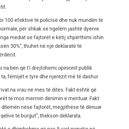
it.
mbi 100 efektivë të policisë dhe nuk mundën të
normale, për shkak se ngelëm jashtë dyerve
ga mediat se fajtorët e këtij shpërthimi ishin
sën 30%”, thuhet në një deklaratë të
ërdecit.
 na bën që t’i drejtohemi opinionit publik
 ta, fëmijët e tyre dhe njerëzit më të dashur.
ivat na vrau në mes të ditës. Fakt është që
torët të mos merrnin dënimin e merituar. Fakt
a dilemën nëse fajtorët, megjithëse të dënuar
qelive të burgut”, thekson deklarata.
shtë e dhimbshme që pas 5 vjet rropatje në