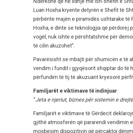
Ndërkohë që në lidhje me ish-shefin e Shta
Luan Hoxha kryente detyrën e Shefit të Shtab
përbënte majën e piramidës ushtarake të R
Hoxha, e dinte se teknologjia që përdorej p
vogël, nuk ishte e përshtatshme për demonti
të cilin akuzohet”.
Pavarësisht se mbajti për shumicën e të a
vendim i fundit i gjyqësorit shqiptar do të
përfundim të tij të akuzuarit kryesorë përfi
Familjarët e viktimave të indinjuar
“
Jeta e njeriut, biznes për sistemin e drejt
Familjarët e viktimave të Gërdecit deklarojn
gjithë atmosferën që pararendi vendimin e
mosbesim dispozitivin që përcaktoi dënimet