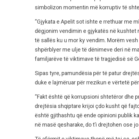
simbolizon momentin më korruptiv të shtet
“Gjykata e Apelit sot ishte e rrethuar me 
dëgjonim vendimin e gjykatës në kushtet 
të sallës ku u mor ky vendim. Morëm vesh n
shpërblyer me ulje të dënimeve deri në ma
familjarëve të viktimave të tragjedisë së G
Sipas tyre, pamundësia për të patur drejtësi
duke e lajmëruar për rrezikun e vërtetë për
“Fakt është që korrupsioni shtetëror dhe pr
drejtësia shqiptare krijoi çdo kusht që faj
është gjithashtu që ende opinioni publik k
në masë qesharake, do t’i drejtohen ose jo 
Të afërmit e viktimave thonë më tej se, e