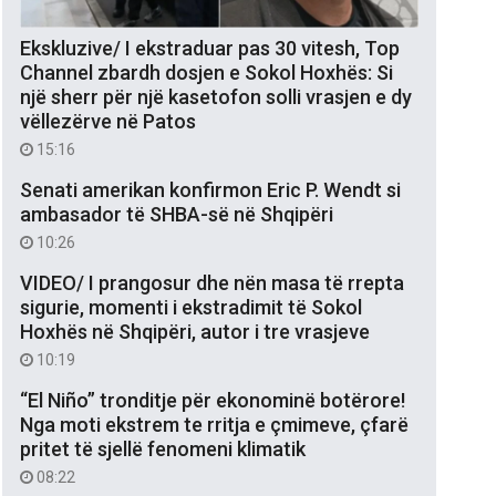
Ekskluzive/ I ekstraduar pas 30 vitesh, Top
Channel zbardh dosjen e Sokol Hoxhës: Si
një sherr për një kasetofon solli vrasjen e dy
vëllezërve në Patos
15:16
Senati amerikan konfirmon Eric P. Wendt si
ambasador të SHBA-së në Shqipëri
10:26
VIDEO/ I prangosur dhe nën masa të rrepta
sigurie, momenti i ekstradimit të Sokol
Hoxhës në Shqipëri, autor i tre vrasjeve
10:19
“El Niño” tronditje për ekonominë botërore!
Nga moti ekstrem te rritja e çmimeve, çfarë
pritet të sjellë fenomeni klimatik
08:22