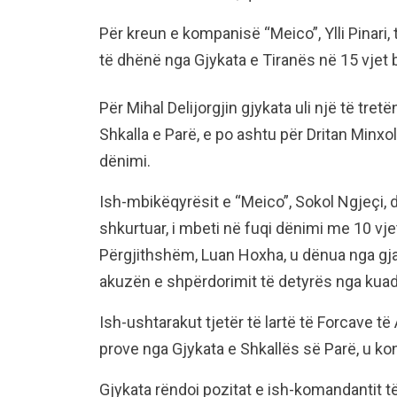
Për kreun e kompanisë “Meico”, Ylli Pinari
të dhënë nga Gjykata e Tiranës në 15 vjet bu
Për Mihal Delijorgjin gjykata uli një të tret
Shkalla e Parë, e po ashtu për Dritan Minxoll
dënimi.
Ish-mbikëqyrësit e “Meico”, Sokol Ngjeçi, 
shkurtuar, i mbeti në fuqi dënimi me 10 vjet
Përgjithshëm, Luan Hoxha, u dënua nga gjas
akuzën e shpërdorimit të detyrës nga kua
Ish-ushtarakut tjetër të lartë të Forcave t
prove nga Gjykata e Shkallës së Parë, u ko
Gjykata rëndoi pozitat e ish-komandantit të 