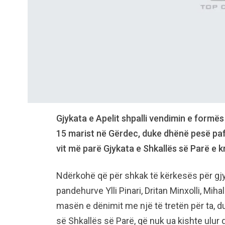
Gjykata e Apelit shpalli vendimin e formës
15 marist në Gërdec, duke dhënë pesë pafa
vit më parë Gjykata e Shkallës së Parë e k
Ndërkohë që për shkak të kërkesës për gjy
pandehurve Ylli Pinari, Dritan Minxolli, Miha
masën e dënimit me një të tretën për ta, d
së Shkallës së Parë, që nuk ua kishte ulur