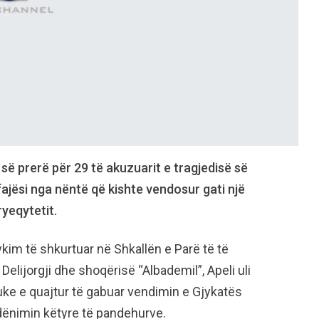
 së prerë për 29 të akuzuarit e tragjedisë së
jësi nga nëntë që kishte vendosur gati një
ryeqytetit.
kim të shkurtuar në Shkallën e Parë të të
l Delijorgji dhe shoqërisë “Albademil”, Apeli uli
uke e quajtur të gabuar vendimin e Gjykatës
 dënimin këtyre të pandehurve.