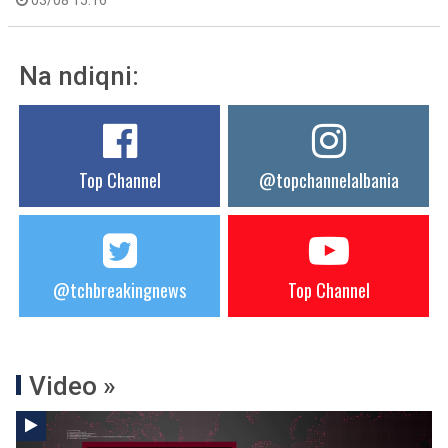
03/08 15:16
Na ndiqni:
Top Channel
@topchannelalbania
@tchbreakingnews
Top Channel
Video »