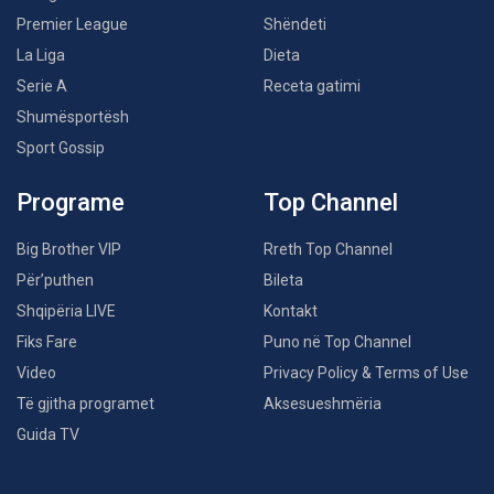
Premier League
Shëndeti
La Liga
Dieta
Serie A
Receta gatimi
Shumësportësh
Sport Gossip
Programe
Top Channel
Big Brother VIP
Rreth Top Channel
Për’puthen
Bileta
Shqipëria LIVE
Kontakt
Fiks Fare
Puno në Top Channel
Video
Privacy Policy & Terms of Use
Të gjitha programet
Aksesueshmëria
Guida TV