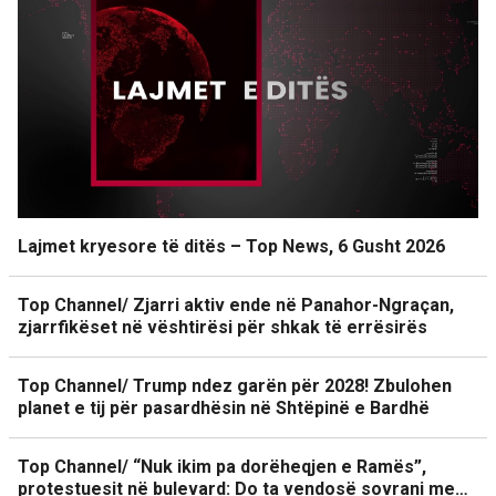
Lajmet kryesore të ditës – Top News, 6 Gusht 2026
Top Channel/ Zjarri aktiv ende në Panahor-Ngraçan,
zjarrfikëset në vështirësi për shkak të errësirës
Top Channel/ Trump ndez garën për 2028! Zbulohen
planet e tij për pasardhësin në Shtëpinë e Bardhë
Top Channel/ “Nuk ikim pa dorëheqjen e Ramës”,
protestuesit në bulevard: Do ta vendosë sovrani me…