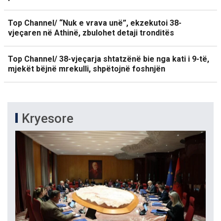
Top Channel/ “Nuk e vrava unë”, ekzekutoi 38-
vjeçaren në Athinë, zbulohet detaji tronditës
Top Channel/ 38-vjeçarja shtatzënë bie nga kati i 9-të,
mjekët bëjnë mrekulli, shpëtojnë foshnjën
Kryesore