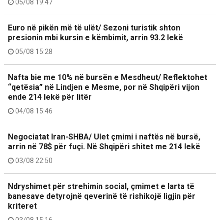
05/08 19:47
Euro në pikën më të ulët/ Sezoni turistik shton
presionin mbi kursin e këmbimit, arrin 93.2 lekë
05/08 15:28
Nafta bie me 10% në bursën e Mesdheut/ Reflektohet
“qetësia” në Lindjen e Mesme, por në Shqipëri vijon
ende 214 lekë për litër
04/08 15:46
Negociatat Iran-SHBA/ Ulet çmimi i naftës në bursë,
arrin në 78$ për fuçi. Në Shqipëri shitet me 214 lekë
03/08 22:50
Ndryshimet për strehimin social, çmimet e larta të
banesave detyrojnë qeverinë të rishikojë ligjin për
kriteret