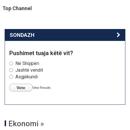
Top Channel
SONDAZH
Pushimet tuaja këtë vit?
Në Shqipëri
Jashtë vendit
Asgjëkundi
Vote
View Results
Ekonomi »