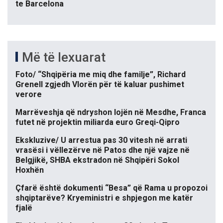
te Barcelona
Më të lexuarat
Foto/ “Shqipëria me miq dhe familje”, Richard
Grenell zgjedh Vlorën për të kaluar pushimet
verore
Marrëveshja që ndryshon lojën në Mesdhe, Franca
futet në projektin miliarda euro Greqi-Qipro
Ekskluzive/ U arrestua pas 30 vitesh në arrati
vrasësi i vëllezërve në Patos dhe një vajze në
Belgjikë, SHBA ekstradon në Shqipëri Sokol
Hoxhën
Çfarë është dokumenti “Besa” që Rama u propozoi
shqiptarëve? Kryeministri e shpjegon me katër
fjalë