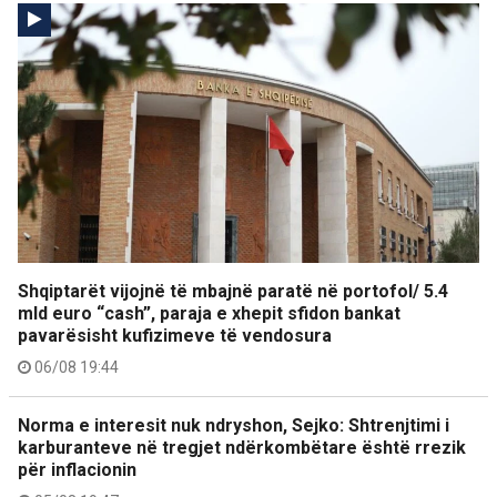
Shqiptarët vijojnë të mbajnë paratë në portofol/ 5.4
mld euro “cash”, paraja e xhepit sfidon bankat
pavarësisht kufizimeve të vendosura
06/08 19:44
Norma e interesit nuk ndryshon, Sejko: Shtrenjtimi i
karburanteve në tregjet ndërkombëtare është rrezik
për inflacionin