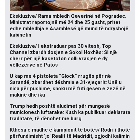
Ekskluzive/ Rama mbledh Qeverinë në Pogradec.
Ministrat raportojnë më 24 dhe 25 gusht, pritet
edhe mbledhja e Asamblesë që mund të ndryshojë
kabinetin
Ekskluzive/ I ekstraduar pas 30 vitesh, Top
Channel zbardh dosjen e Sokol Hoxhës: Si një
sherr për një kasetofon solli vrasjen e dy
vëllezërve në Patos
U kap me 4 pistoleta “Glock” rrugës për në
Sarandë, zbardhet dëshmia e 31-vjeçarit: Unë u
nisa për pushime, shoku më futi qesen e zezë në
makinë dhe iku
Trump hedh poshtë aludimet për mungesë
municionesh luftarake: Kush ka publikuar deklarata
tradhtare, të dënohet me burg
Kthesa e madhe e kampionit të botës/ Rodri i thotë
përfundimisht ‘jo’ Realit të Madridit, zgjodhi kalimin