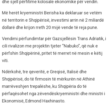
dhe sjell përfitime kolosale ekonomike për vendin.
Më herët kryeministri Berisha ka deklaruar se vetëm
në territorin e Shqipërisë, investimi arrin në 2 miliardë
dollarë dhe krijon rreth 20 mijë vende të reja pune.
Vendimi përfundimtar për Gazsjellësin Trans Adriatik, i
cili rivalizon me projektin tjeter “Nabuko”, që nuk e
përfshin Shqipërinë, pritet të merret në mesin e këtij
viti.
Ndërkohë, tre qeveritë, e Greqisë, Italisë dhe
Shqipërisë, do të firmosin të mërkurën në Athinë
marrëveshjen trepalëshe, ku Shqipëria do të
përfaqësohet nga zëvendëskryeministri dhe ministri i
Ekonomisë, Edmond Haxhinasto.