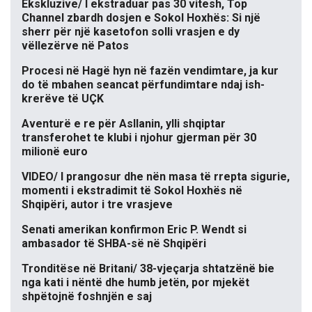
Ekskluzive/ I ekstraduar pas 30 vitesh, Top
Channel zbardh dosjen e Sokol Hoxhës: Si një
sherr për një kasetofon solli vrasjen e dy
vëllezërve në Patos
Procesi në Hagë hyn në fazën vendimtare, ja kur
do të mbahen seancat përfundimtare ndaj ish-
krerëve të UÇK
Aventurë e re për Asllanin, ylli shqiptar
transferohet te klubi i njohur gjerman për 30
milionë euro
VIDEO/ I prangosur dhe nën masa të rrepta sigurie,
momenti i ekstradimit të Sokol Hoxhës në
Shqipëri, autor i tre vrasjeve
Senati amerikan konfirmon Eric P. Wendt si
ambasador të SHBA-së në Shqipëri
Tronditëse në Britani/ 38-vjeçarja shtatzënë bie
nga kati i nëntë dhe humb jetën, por mjekët
shpëtojnë foshnjën e saj