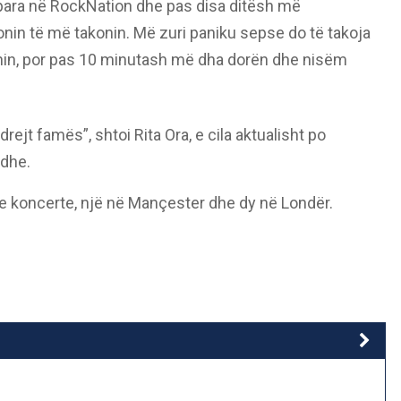
 para në RockNation dhe pas disa ditësh më
nin të më takonin. Më zuri paniku sepse do të takoja
nin, por pas 10 minutash më dha dorën dhe nisëm
ejt famës”, shtoi Rita Ora, e cila aktualisht po
adhe.
tre koncerte, një në Mançester dhe dy në Londër.