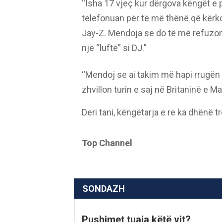
“Isha 17 vjeç kur dërgova këngët e
telefonuan për të më thënë që kërko
Jay-Z. Mendoja se do të më refuzo
një “luftë” si DJ.”
“Mendoj se ai takim më hapi rrugën dr
zhvillon turin e saj në Britaninë e M
Deri tani, këngëtarja e re ka dhënë 
Top Channel
SONDAZH
Pushimet tuaja këtë vit?