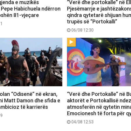
gjenda e muzikës
“Verë dhe portokalle” në E
 Pepe Habichuela ndërron
Pjesëmarrje e jashtëzako
oshën 81-vjeçare
qindra qytetarë shijuan hu
trupës së “Portokalli”
31
06/08 12:30
 Nolan “Odisenë” në ekran,
“Verë dhe Portokalle” në Bu
hi Matt Damon dhe sfida e
aktorët e Portokallisë ndez
ambicioz të karrierës
atmosferën në qytetin mina
Emocionesh të forta për q
09
04/08 12:53