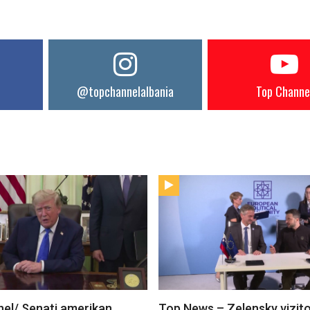
@topchannelalbania
Top Channe
el/ Senati amerikan
Top News – Zelensky vizit