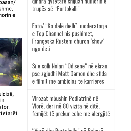
qindra qytetarë shijuan humorin e
lbasan/
trupës së “Portokalli”
nshme,
morin e
Foto/ “Ka dalë dielli”, moderatorja
e Top Channel nis pushimet,
Françeska Rustem dhuron ‘show’
nga deti
Si e solli Nolan “Odisenë” në ekran,
pse zgjodhi Matt Damon dhe sfida
e filmit më ambicioz të karrierës
lqizë,
Virozat mbushin Pediatrinë në
in
Vlorë, deri në 80 vizita në ditë,
tor.
fëmijët të prekur edhe me alergjitë
ytetarët
“Verë dhe Portokalle” në Bulqizë,