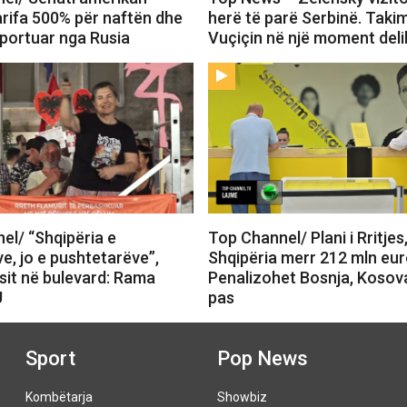
arifa 500% për naftën dhe
herë të parë Serbinë. Tak
mportuar nga Rusia
Vuçiçin në një moment deli
el/ “Shqipëria e
Top Channel/ Plani i Rritjes
e, jo e pushtetarëve”,
Shqipëria merr 212 mln eur
sit në bulevard: Rama
Penalizohet Bosnja, Kosov
U
pas
Sport
Pop News
Kombëtarja
Showbiz