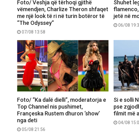
Foto/ Veshja që tërhoqi gjithë
Shuhet le
vëmendjen, Charlize Theron shfaqet
flamenco,
me një look të ri në turin botëror të
jetë në m
“The Odyssey”
06/08 19:
07/08 13:58
Foto/ “Ka dalë dielli”, moderatorja e
Si e solli
Top Channel nis pushimet,
pse zgjod
Françeska Rustem dhuron ‘show’
filmit më 
nga deti
04/08 15:
05/08 21:56