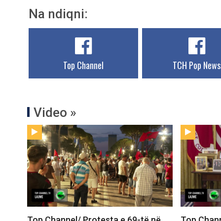
Na ndiqni:
Top Channel
TCH Pop News
Video »
Top Channel/ Protesta e 69-të në
Top Chann