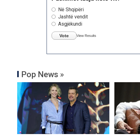
Në Shqipëri
Jashtë vendit
Asgjëkundi
Vote
View Results
Pop News »