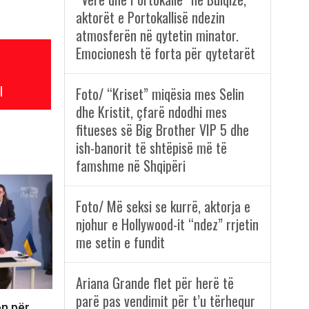
aktorët e Portokallisë ndezin
atmosferën në qytetin minator.
Emocionesh të forta për qytetarët
l
Foto/ “Kriset” miqësia mes Selin
dhe Kristit, çfarë ndodhi mes
fitueses së Big Brother VIP 5 dhe
ish-banorit të shtëpisë më të
famshme në Shqipëri
Foto/ Më seksi se kurrë, aktorja e
njohur e Hollywood-it “ndez” rrjetin
me setin e fundit
Ariana Grande flet për herë të
parë pas vendimit për t’u tërhequr
on për