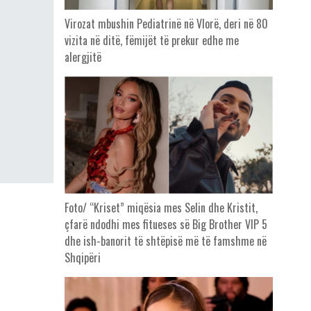
Virozat mbushin Pediatrinë në Vlorë, deri në 80
vizita në ditë, fëmijët të prekur edhe me
alergjitë
Foto/ “Kriset” miqësia mes Selin dhe Kristit,
çfarë ndodhi mes fitueses së Big Brother VIP 5
dhe ish-banorit të shtëpisë më të famshme në
Shqipëri