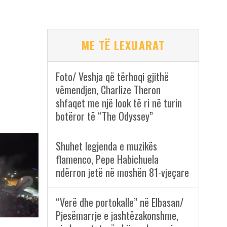
ME TË LEXUARAT
Foto/ Veshja që tërhoqi gjithë
vëmendjen, Charlize Theron
shfaqet me një look të ri në turin
botëror të “The Odyssey”
Shuhet legjenda e muzikës
flamenco, Pepe Habichuela
ndërron jetë në moshën 81-vjeçare
“Verë dhe portokalle” në Elbasan/
Pjesëmarrje e jashtëzakonshme,