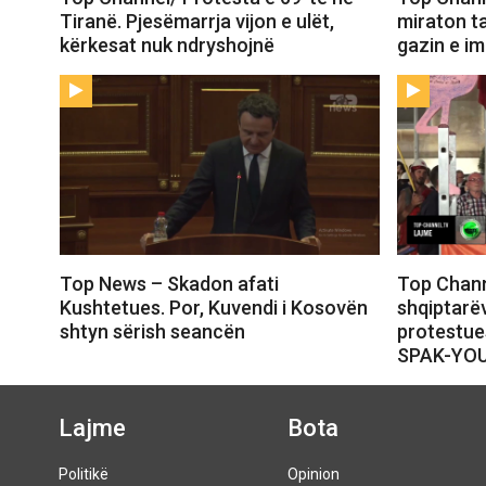
Tiranë. Pjesëmarrja vijon e ulët,
miraton t
kërkesat nuk ndryshojnë
gazin e i
Top News – Skadon afati
Top Chann
Kushtetues. Por, Kuvendi i Kosovën
shqiptarëv
shtyn sërish seancën
protestue
SPAK-YO
Lajme
Bota
Politikë
Opinion