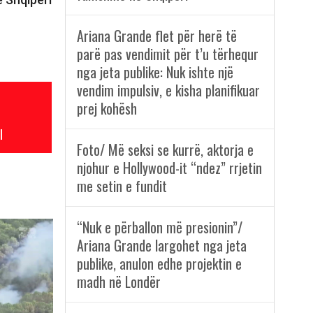
Ariana Grande flet për herë të
parë pas vendimit për t’u tërhequr
nga jeta publike: Nuk ishte një
vendim impulsiv, e kisha planifikuar
prej kohësh
l
Foto/ Më seksi se kurrë, aktorja e
njohur e Hollywood-it “ndez” rrjetin
me setin e fundit
“Nuk e përballon më presionin”/
Ariana Grande largohet nga jeta
publike, anulon edhe projektin e
madh në Londër