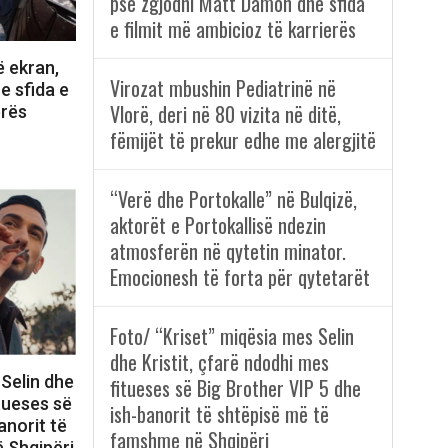
pse zgjodhi Matt Damon dhe sfida
e filmit më ambicioz të karrierës
ë ekran,
Virozat mbushin Pediatrinë në
e sfida e
Vlorë, deri në 80 vizita në ditë,
erës
fëmijët të prekur edhe me alergjitë
“Verë dhe Portokalle” në Bulqizë,
aktorët e Portokallisë ndezin
atmosferën në qytetin minator.
Emocionesh të forta për qytetarët
Foto/ “Kriset” miqësia mes Selin
dhe Kristit, çfarë ndodhi mes
 Selin dhe
fitueses së Big Brother VIP 5 dhe
itueses së
ish-banorit të shtëpisë më të
anorit të
famshme në Shqipëri
 Shqipëri