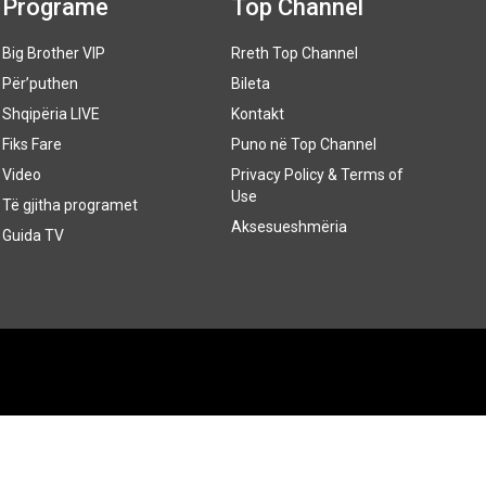
Programe
Top Channel
Big Brother VIP
Rreth Top Channel
Për’puthen
Bileta
Shqipëria LIVE
Kontakt
Fiks Fare
Puno në Top Channel
Video
Privacy Policy & Terms of
Use
Të gjitha programet
Aksesueshmëria
Guida TV