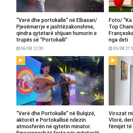
“Verë dhe portokalle” në Elbasan/
Foto/ “Ka 
Pjesëmarrje e jashtëzakonshme,
Top Chann
qindra qytetarë shijuan humorin e
Françeska
trupës së “Portokalli”
nga deti
06/08 12:30
05/08 21:
“Verë dhe Portokalle” në Bulqizë,
Virozat m
aktorët e Portokallisë ndezin
Vlorë, deri
atmosferën në qytetin minator.
fëmijët të
Emocionesh të forta për qytetarët