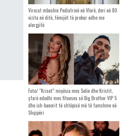
Virozat mbushin Pediatrinë në Vlorë, deri në 80
vizita në ditë, fëmijët të prekur edhe me
alergjitë
Foto/ “Kriset” miqësia mes Selin dhe Kristit,
çfarë ndodhi mes fitueses së Big Brother VIP 5
dhe ish-banorit të shtëpisë më të famshme në
Shqipëri