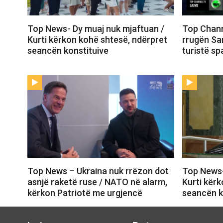
Top News- Dy muaj nuk mjaftuan /
Top Channe
Kurti kërkon kohë shtesë, ndërpret
rrugën Sa
seancën konstituive
turistë sp
Top News – Ukraina nuk rrëzon dot
Top News-
asnjë raketë ruse / NATO në alarm,
Kurti kër
kërkon Patriotë me urgjencë
seancën k