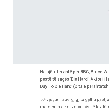
Në një intervistë për BBC, Bruce Wil
pestë të sagës ‘Die Hard’. Aktori i
Day To Die Hard’ (Dita e përshtatsh
57-vjeçari iu përgjigj të gjitha pye
momentin që gazetari nisi të lavdëron