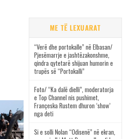
ME TË LEXUARAT
“Verë dhe portokalle” në Elbasan/
Pjesëmarrje e jashtëzakonshme,
qindra qytetarë shijuan humorin e
trupës së “Portokalli”
Foto/ “Ka dalë dielli”, moderatorja
e Top Channel nis pushimet,
Françeska Rustem dhuron ‘show’
nga deti
Si e solli Nolan “Odisenë” në ekran,