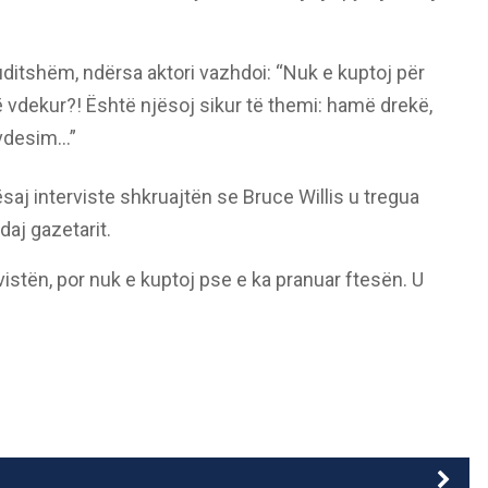
 çuditshëm, ndërsa aktori vazhdoi: “Nuk e kuptoj për
ë vdekur?! Është njësoj sikur të themi: hamë drekë,
 vdesim…”
aj interviste shkruajtën se Bruce Willis u tregua
daj gazetarit.
istën, por nuk e kuptoj pse e ka pranuar ftesën. U