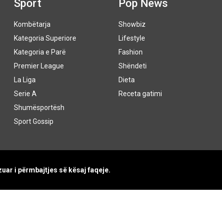
Sport
Pop News
Kombëtarja
Showbiz
Kategoria Superiore
Lifestyle
Kategoria e Parë
Fashion
Premier League
Shëndeti
La Liga
Dieta
Serie A
Receta gatimi
Shumësportësh
Sport Gossip
uar i përmbajtjes së kësaj faqeje.