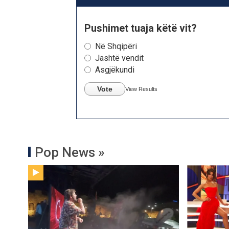
Pushimet tuaja këtë vit?
Në Shqipëri
Jashtë vendit
Asgjëkundi
Vote
View Results
Pop News »