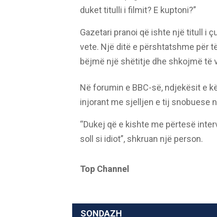
duket titulli i filmit? E kuptoni?”
Gazetari pranoi që ishte një titull i
vete. Një ditë e përshtatshme për t
bëjmë një shëtitje dhe shkojmë të
Në forumin e BBC-së, ndjekësit e kës
injorant me sjelljen e tij snobuese n
“Dukej që e kishte me përtesë interv
soll si idiot”, shkruan një person.
Top Channel
SONDAZH