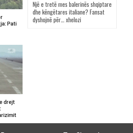
Një e tretë mes balerinës shqiptare
dhe këngëtares italiane? Fansat
ër
dyshojnë për… xhelozi
ja: Pati
e drejt
t
arizimit