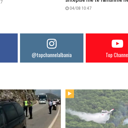
27
04/08 10:47
@topchannelalbania
Top Channe