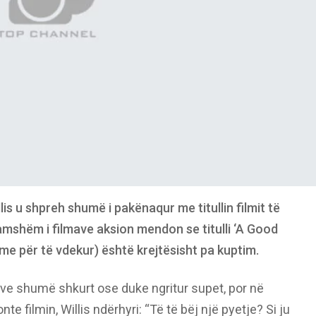
lis u shpreh shumë i pakënaqur me titullin filmit të
 famshëm i filmave aksion mendon se titulli ‘A Good
me për të vdekur) është krejtësisht pa kuptim.
tjeve shumë shkurt ose duke ngritur supet, por në
te filmin, Willis ndërhyri: “Të të bëj një pyetje? Si ju