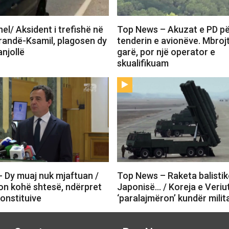
l/ Aksident i trefishë në
Top News – Akuzat e PD p
randë-Ksamil, plagosen dy
tenderin e avionëve. Mbrojt
anjollë
garë, por një operator e
skualifikuam
 Dy muaj nuk mjaftuan /
Top News – Raketa balistik
kon kohë shtesë, ndërpret
Japonisë… / Koreja e Veriu
onstituive
‘paralajmëron’ kundër milit