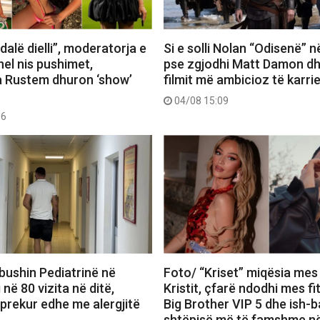
dalë dielli”, moderatorja e
Si e solli Nolan “Odisenë” n
el nis pushimet,
pse zgjodhi Matt Damon dh
 Rustem dhuron ‘show’
filmit më ambicioz të karri
04/08 15:09
56
bushin Pediatrinë në
Foto/ “Kriset” miqësia mes
 në 80 vizita në ditë,
Kristit, çfarë ndodhi mes f
 prekur edhe me alergjitë
Big Brother VIP 5 dhe ish-b
shtëpisë më të famshme në