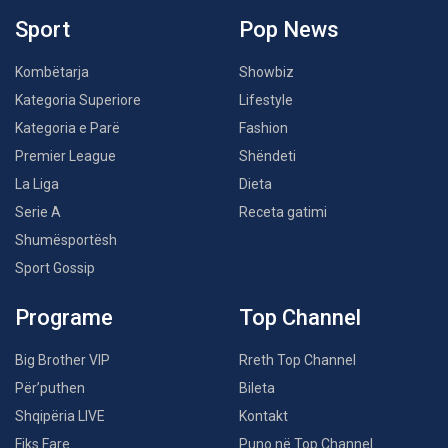
Sport
Pop News
Kombëtarja
Showbiz
Kategoria Superiore
Lifestyle
Kategoria e Parë
Fashion
Premier League
Shëndeti
La Liga
Dieta
Serie A
Receta gatimi
Shumësportësh
Sport Gossip
Programe
Top Channel
Big Brother VIP
Rreth Top Channel
Për’puthen
Bileta
Shqipëria LIVE
Kontakt
Fiks Fare
Puno në Top Channel