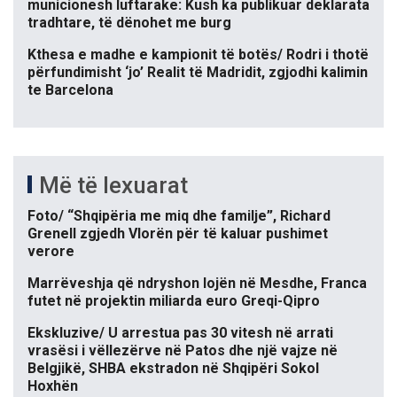
municionesh luftarake: Kush ka publikuar deklarata
tradhtare, të dënohet me burg
Kthesa e madhe e kampionit të botës/ Rodri i thotë
përfundimisht ‘jo’ Realit të Madridit, zgjodhi kalimin
te Barcelona
Më të lexuarat
Foto/ “Shqipëria me miq dhe familje”, Richard
Grenell zgjedh Vlorën për të kaluar pushimet
verore
Marrëveshja që ndryshon lojën në Mesdhe, Franca
futet në projektin miliarda euro Greqi-Qipro
Ekskluzive/ U arrestua pas 30 vitesh në arrati
vrasësi i vëllezërve në Patos dhe një vajze në
Belgjikë, SHBA ekstradon në Shqipëri Sokol
Hoxhën