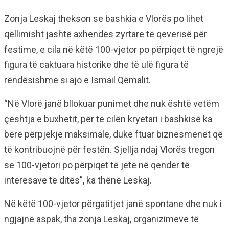
Zonja Leskaj thekson se bashkia e Vlorës po lihet
qëllimisht jashtë axhendës zyrtare të qeverisë për
festime, e cila në këtë 100-vjetor po përpiqet të ngrejë
figura të caktuara historike dhe të ulë figura të
rëndësishme si ajo e Ismail Qemalit.
“Në Vlorë janë bllokuar punimet dhe nuk është vetëm
çështja e buxhetit, për të cilën kryetari i bashkisë ka
bërë përpjekje maksimale, duke ftuar biznesmenët që
të kontribuojnë për festën. Sjellja ndaj Vlorës tregon
se 100-vjetori po përpiqet të jetë në qendër të
interesave të ditës”, ka thënë Leskaj.
Në këtë 100-vjetor përgatitjet janë spontane dhe nuk i
ngjajnë aspak, tha zonja Leskaj, organizimeve të