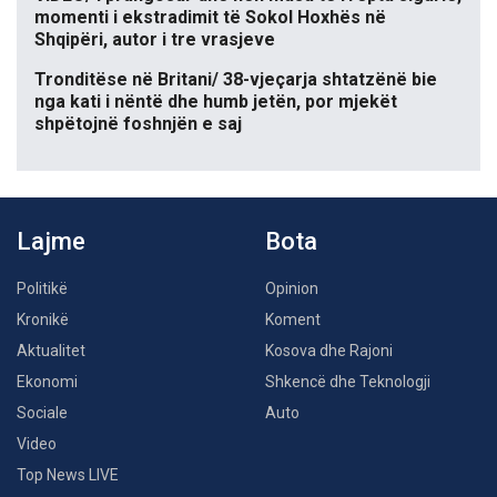
momenti i ekstradimit të Sokol Hoxhës në
Shqipëri, autor i tre vrasjeve
Tronditëse në Britani/ 38-vjeçarja shtatzënë bie
nga kati i nëntë dhe humb jetën, por mjekët
shpëtojnë foshnjën e saj
Lajme
Bota
Politikë
Opinion
Kronikë
Koment
Aktualitet
Kosova dhe Rajoni
Ekonomi
Shkencë dhe Teknologji
Sociale
Auto
Video
Top News LIVE