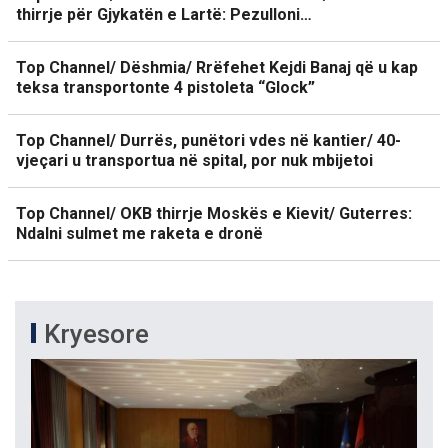
thirrje për Gjykatën e Lartë: Pezulloni…
Top Channel/ Dëshmia/ Rrëfehet Kejdi Banaj që u kap
teksa transportonte 4 pistoleta “Glock”
Top Channel/ Durrës, punëtori vdes në kantier/ 40-
vjeçari u transportua në spital, por nuk mbijetoi
Top Channel/ OKB thirrje Moskës e Kievit/ Guterres:
Ndalni sulmet me raketa e dronë
Kryesore