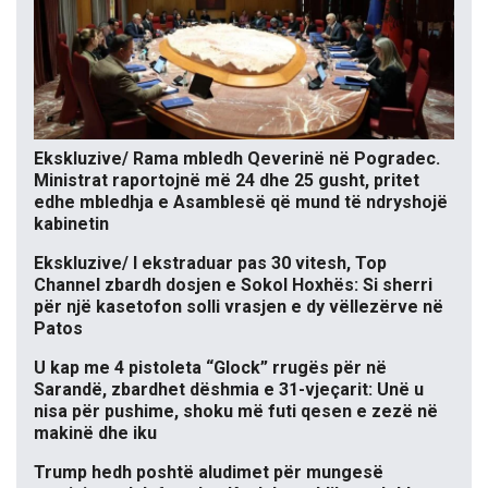
Ekskluzive/ Rama mbledh Qeverinë në Pogradec.
Ministrat raportojnë më 24 dhe 25 gusht, pritet
edhe mbledhja e Asamblesë që mund të ndryshojë
kabinetin
Ekskluzive/ I ekstraduar pas 30 vitesh, Top
Channel zbardh dosjen e Sokol Hoxhës: Si sherri
për një kasetofon solli vrasjen e dy vëllezërve në
Patos
U kap me 4 pistoleta “Glock” rrugës për në
Sarandë, zbardhet dëshmia e 31-vjeçarit: Unë u
nisa për pushime, shoku më futi qesen e zezë në
makinë dhe iku
Trump hedh poshtë aludimet për mungesë