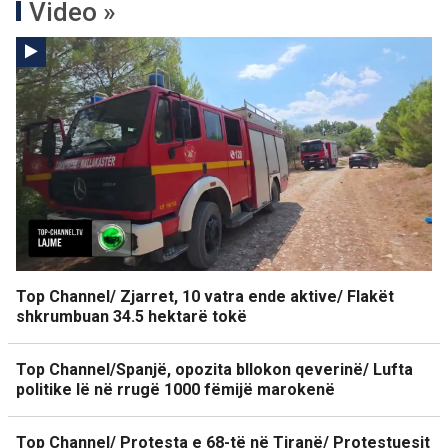
Video »
Top Channel/ Zjarret, 10 vatra ende aktive/ Flakët
shkrumbuan 34.5 hektarë tokë
Top Channel/Spanjë, opozita bllokon qeverinë/ Lufta
politike lë në rrugë 1000 fëmijë marokenë
Top Channel/ Protesta e 68-të në Tiranë/ Protestuesit