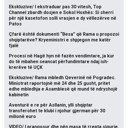
Ekskluzive/ I ekstraduar pas 30 vitesh, Top
Channel zbardh dosjen e Sokol Hoxhës: Si sherri
për një kasetofon solli vrasjen e dy vëllezërve në
Patos
Çfarë është dokumenti “Besa” që Rama u propozoi
shqiptarëve? Kryeministri e shpjegon me katër
fjalë
Procesi në Hagë hyn në fazën vendimtare, ja kur
do të mbahen seancat përfundimtare ndaj ish-
krerëve të UÇK
Ekskluzive/ Rama mbledh Qeverinë në Pogradec.
Ministrat raportojnë më 24 dhe 25 gusht, pritet
edhe mbledhja e Asamblesë që mund të ndryshojë
kabinetin
Aventurë e re për Asllanin, ylli shqiptar
transferohet te klubi i njohur gjerman për 30
milionë euro
VIDEO/ I prangosur dhe nën masa të rrepta sigurie,