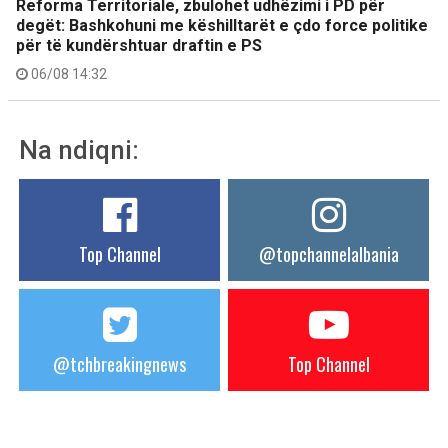
Reforma Territoriale, zbulohet udhëzimi i PD për
degët: Bashkohuni me këshilltarët e çdo force politike
për të kundërshtuar draftin e PS
06/08 14:32
Na ndiqni:
Top Channel
@topchannelalbania
@tchbreakingnews
Top Channel