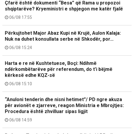
Çfarë është dokumenti “Besa” që Rama u propozoi
shqiptarëve? Kryeministri e shpjegon me katër fjalë
06/08 17:55
Përkujtohet Major Abaz Kupi në Krujë, Aulon Kalaja:
Nuk na duhet konsullata serbe në Shkodër, por…
06/08 15:24
Harta e re në Kushtetuese, Boçi: Ndihmë
ndërkombëtarëve për referendum, do t’i bëjmë
kërkesë edhe KQZ-së
06/08 15:10
“Anuloni tenderin dhe nisni hetimet”/ PD ngre akuza
për avionët e zjarreve, reagon Ministria e Mbrojtjes:
Procedura është zhvilluar sipas ligjit
06/08 14:59