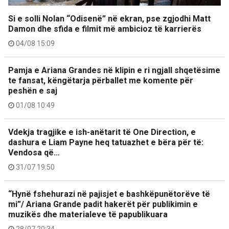
Si e solli Nolan “Odisenë” në ekran, pse zgjodhi Matt
Damon dhe sfida e filmit më ambicioz të karrierës
04/08 15:09
Pamja e Ariana Grandes në klipin e ri ngjall shqetësime
te fansat, këngëtarja përballet me komente për
peshën e saj
01/08 10:49
Vdekja tragjike e ish-anëtarit të One Direction, e
dashura e Liam Payne heq tatuazhet e bëra për të:
Vendosa që…
31/07 19:50
“Hynë fshehurazi në pajisjet e bashkëpunëtorëve të
mi”/ Ariana Grande padit hakerët për publikimin e
muzikës dhe materialeve të papublikuara