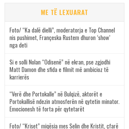
ME TË LEXUARAT
Foto/ “Ka dalë dielli”, moderatorja e Top Channel
nis pushimet, Françeska Rustem dhuron ‘show’
nga deti
Si e solli Nolan “Odisenë” në ekran, pse zgjodhi
Matt Damon dhe sfida e filmit më ambicioz të
karrierës
“Verë dhe Portokalle” në Bulqizë, aktorët e
Portokallisë ndezin atmosferën në qytetin minator.
Emocionesh të forta për qytetarët
Foto/ “Kriset” miqësia mes Selin dhe Kristit, çfarë