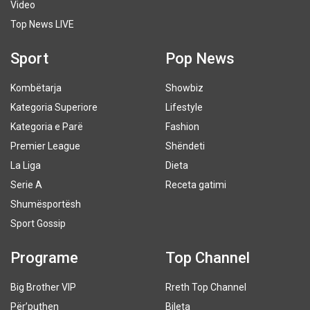
Video
Top News LIVE
Sport
Pop News
Kombëtarja
Showbiz
Kategoria Superiore
Lifestyle
Kategoria e Parë
Fashion
Premier League
Shëndeti
La Liga
Dieta
Serie A
Receta gatimi
Shumësportësh
Sport Gossip
Programe
Top Channel
Big Brother VIP
Rreth Top Channel
Për’puthen
Bileta