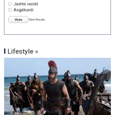
Jashtë vendit
Asgjëkundi
Vote
View Results
Lifestyle »