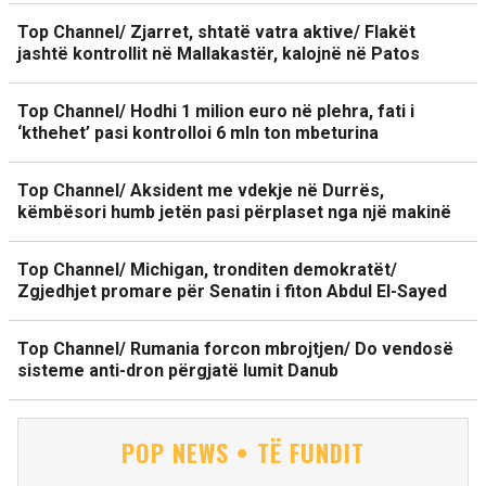
Top Channel/ Zjarret, shtatë vatra aktive/ Flakët
jashtë kontrollit në Mallakastër, kalojnë në Patos
Top Channel/ Hodhi 1 milion euro në plehra, fati i
‘kthehet’ pasi kontrolloi 6 mln ton mbeturina
Top Channel/ Aksident me vdekje në Durrës,
këmbësori humb jetën pasi përplaset nga një makinë
Top Channel/ Michigan, tronditen demokratët/
Zgjedhjet promare për Senatin i fiton Abdul El-Sayed
Top Channel/ Rumania forcon mbrojtjen/ Do vendosë
sisteme anti-dron përgjatë lumit Danub
POP NEWS • TË FUNDIT