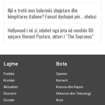
Një e tretë mes balerinës shqiptare dhe
këngëtares italiane? Fansat dyshojnë për… xhelozi
Hollywood-i në zi, ndahet nga jeta në moshën 80-
vjeçare Vincent Pastore, aktori i “The Sopranos”
Lajme
Bota
Politikë
Opinion
Kronikë
Koment
Aktualitet
Kosova dhe Rajoni
Ekonomi
Shkencë dhe Teknologji
Sociale
Auto