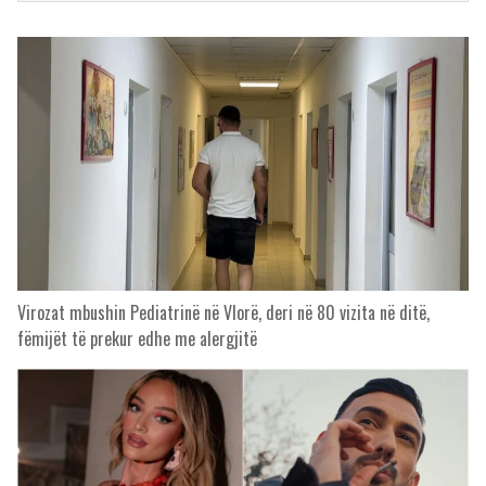
Virozat mbushin Pediatrinë në Vlorë, deri në 80 vizita në ditë,
fëmijët të prekur edhe me alergjitë