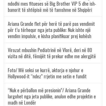
ndodhi mes fitueses së Big Brother VIP 5 dhe ish-
banorit të shtëpisë më të famshme në Shqipëri
Ariana Grande flet për herë të parë pas vendimit
për t’u tërhequr nga jeta publike: Nuk ishte një
vendim impulsiv, e kisha planifikuar prej kohësh
Virozat mbushin Pediatrinë në Vlorë, deri në 80
vizita në ditë, fëmijët të prekur edhe me alergjitë
Foto/ Më seksi se kurrë, aktorja e njohur e
Hollywood-it “ndez” rrjetin me setin e fundit
“Nuk e përballon më presionin”/ Ariana Grande
largohet nga jeta publike, anulon edhe projektin e
madh në Londër