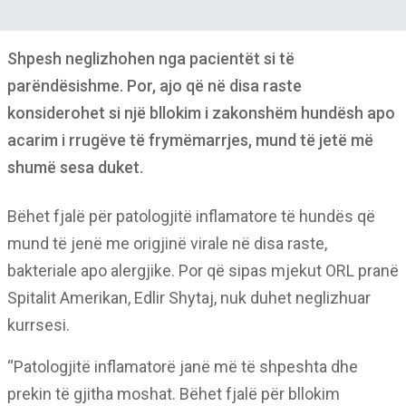
Shpesh neglizhohen nga pacientët si të
parëndësishme. Por, ajo që në disa raste
konsiderohet si një bllokim i zakonshëm hundësh apo
acarim i rrugëve të frymëmarrjes, mund të jetë më
shumë sesa duket.
Bëhet fjalë për patologjitë inflamatore të hundës që
mund të jenë me origjinë virale në disa raste,
bakteriale apo alergjike. Por që sipas mjekut ORL pranë
Spitalit Amerikan, Edlir Shytaj, nuk duhet neglizhuar
kurrsesi.
“Patologjitë inflamatorë janë më të shpeshta dhe
prekin të gjitha moshat. Bëhet fjalë për bllokim