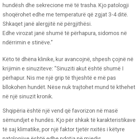
hundësh dhe sekrecione më të trasha. Kjo patologji
shoqërohet edhe me temperaturë që zgjat 3-4 ditë.
Shkaqet janë alergjitë në përgjithësi.
Edhe virozat janë shumë të përhapura, sidomos në
ndërrimin e stinëve.”
Këto të dhëna klinike, kur avancojnë, shpesh çojnë në
krijimin e sinuziteve: “Sinuziti akut është shumë I
përhapur. Nis me një grip të thjeshtë e më pas
bllokohen hundët. Nëse nuk trajtohet mund të kthehet
në një sinuzit kronik.
Shqipëria është një vend që favorizon në masë
sëmundjet e hundës. Kjo për shkak të karakteristikave
të saj klimatike, por një faktor tjetër nxitës i këtyre
patologjive është edhe ndotja në mjedis.