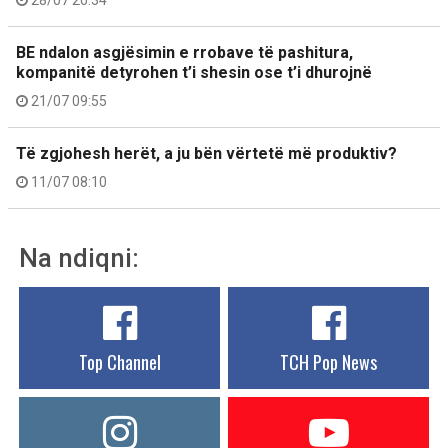
28/07 20:34
BE ndalon asgjësimin e rrobave të pashitura,
kompanitë detyrohen t’i shesin ose t’i dhurojnë
21/07 09:55
Të zgjohesh herët, a ju bën vërtetë më produktiv?
11/07 08:10
Na ndiqni:
Top Channel
TCH Pop News