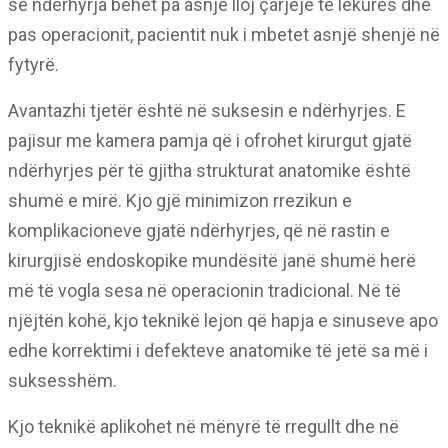
se ndërhyrja bëhet pa asnjë lloj çarjeje të lëkurës dhe
pas operacionit, pacientit nuk i mbetet asnjë shenjë në
fytyrë.
Avantazhi tjetër është në suksesin e ndërhyrjes. E
pajisur me kamera pamja që i ofrohet kirurgut gjatë
ndërhyrjes për të gjitha strukturat anatomike është
shumë e mirë. Kjo gjë minimizon rrezikun e
komplikacioneve gjatë ndërhyrjes, që në rastin e
kirurgjisë endoskopike mundësitë janë shumë herë
më të vogla sesa në operacionin tradicional. Në të
njëjtën kohë, kjo teknikë lejon që hapja e sinuseve apo
edhe korrektimi i defekteve anatomike të jetë sa më i
suksesshëm.
Kjo teknikë aplikohet në mënyrë të rregullt dhe në