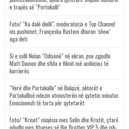
e trupës së “Portokalli”
Foto/ “Ka dalë dielli”, moderatorja e Top Channel
nis pushimet, Françeska Rustem dhuron ‘show’
nga deti
Si e solli Nolan “Odisenë” në ekran, pse zgjodhi
Matt Damon dhe sfida e filmit më ambicioz të
karrierës
“Verë dhe Portokalle” në Bulqizë, aktorët e
Portokallisë ndezin atmosferën në qytetin minator.
Emocionesh të forta për qytetarët
Foto/ “Kriset” miqësia mes Selin dhe Kristit, çfarë
ndodhi mes fitueses së Big Brother VIP 5 dhe ish-