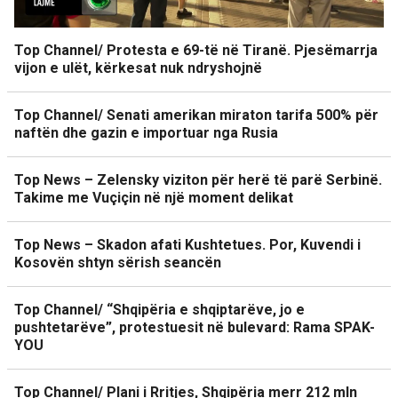
Top Channel/ Protesta e 69-të në Tiranë. Pjesëmarrja
vijon e ulët, kërkesat nuk ndryshojnë
Top Channel/ Senati amerikan miraton tarifa 500% për
naftën dhe gazin e importuar nga Rusia
Top News – Zelensky viziton për herë të parë Serbinë.
Takime me Vuçiçin në një moment delikat
Top News – Skadon afati Kushtetues. Por, Kuvendi i
Kosovën shtyn sërish seancën
Top Channel/ “Shqipëria e shqiptarëve, jo e
pushtetarëve”, protestuesit në bulevard: Rama SPAK-
YOU
Top Channel/ Plani i Rritjes, Shqipëria merr 212 mln