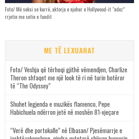
Foto/ Më seksi se kurrë, aktorja e njohur e Hollywood-it “ndez”
rrjetin me setin e fundit
ME TË LEXUARAT
Foto/ Veshja që tërhoqi gjithë vëmendjen, Charlize
Theron shfaqet me një look të ri në turin botëror
të “The Odyssey”
Shuhet legjenda e muzikës flamenco, Pepe
Habichuela ndërron jetë në moshën 81-vjeçare
“Verë dhe portokalle” në Elbasan/ Pjesëmarrje e
jashtëzakonshme, qindra qytetarë shijuan humorin