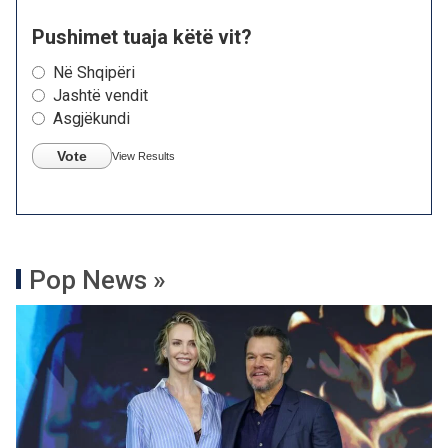
Pushimet tuaja këtë vit?
Në Shqipëri
Jashtë vendit
Asgjëkundi
Vote
View Results
Pop News »