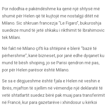
Por ndodhia e pakëndëshme ka qenë një shtysë më
shumë për Helen që të kujtojë me nostalgji ditët në
Milano. Sic shkruan francezja “Le Figaro”, bukuroshja
suedeze mund të jetë shkaku i rikthimit të Ibrahimovic
tek Milani.
Në fakt në Milano çifti ka shtëpinë e blerë “bazë të
përhershme”, kanë bizneset, por janë edhe dyqanet ku
mund të bësh shoping, jo se Parisi qendron më pas,
por për Helen parësor është Milano.
Se sa e dëgjueshme është fjala e Helen në veshin e
Ibrës, mjafton të sjellim në vëmendje një deklaratë të
vetë shtatlartit suedez bërë pak muaj para transferimit
në Francë, kur para gazetarëve i xhindosur u kërkoi