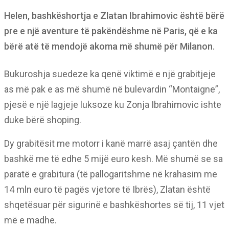
Helen, bashkëshortja e Zlatan Ibrahimovic është bërë
pre e një aventure të pakëndëshme në Paris, që e ka
bërë atë të mendojë akoma më shumë për Milanon.
Bukuroshja suedeze ka qenë viktimë e një grabitjeje
as më pak e as më shumë në bulevardin “Montaigne”,
pjesë e një lagjeje luksoze ku Zonja Ibrahimovic ishte
duke bërë shoping.
Dy grabitësit me motorr i kanë marrë asaj çantën dhe
bashkë me të edhe 5 mijë euro kesh. Më shumë se sa
paratë e grabitura (të pallogaritshme në krahasim me
14 mln euro të pagës vjetore të Ibrës), Zlatan është
shqetësuar për sigurinë e bashkëshortes së tij, 11 vjet
më e madhe.