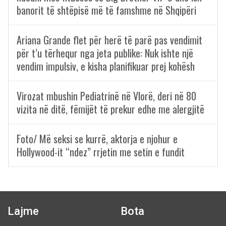
banorit të shtëpisë më të famshme në Shqipëri
Ariana Grande flet për herë të parë pas vendimit
për t’u tërhequr nga jeta publike: Nuk ishte një
vendim impulsiv, e kisha planifikuar prej kohësh
Virozat mbushin Pediatrinë në Vlorë, deri në 80
vizita në ditë, fëmijët të prekur edhe me alergjitë
Foto/ Më seksi se kurrë, aktorja e njohur e
Hollywood-it “ndez” rrjetin me setin e fundit
Lajme
Bota