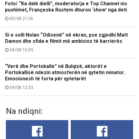
Foto/ “Ka dalë dielli”, moderatorja e Top Channel nis
pushimet, Françeska Rustem dhuron ‘show’ nga deti
05/08 21:56
Si e solli Nolan “Odisenë” në ekran, pse zgjodhi Matt
Damon dhe sfida e filmit më ambicioz të karrierës
04/08 15:09
“Verë dhe Portokalle” në Bulqizë, aktorët e
Portokallisë ndezin atmosferën në qytetin minator.
Emocionesh të forta për qytetarët
04/08 12:53
Na ndiqni: