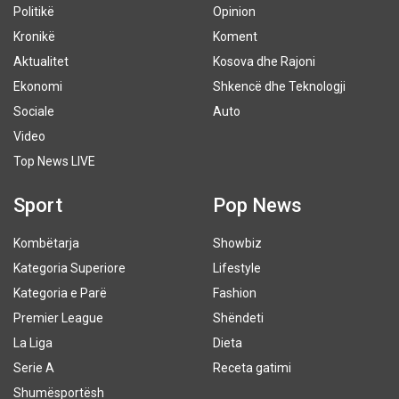
Politikë
Opinion
Kronikë
Koment
Aktualitet
Kosova dhe Rajoni
Ekonomi
Shkencë dhe Teknologji
Sociale
Auto
Video
Top News LIVE
Sport
Pop News
Kombëtarja
Showbiz
Kategoria Superiore
Lifestyle
Kategoria e Parë
Fashion
Premier League
Shëndeti
La Liga
Dieta
Serie A
Receta gatimi
Shumësportësh