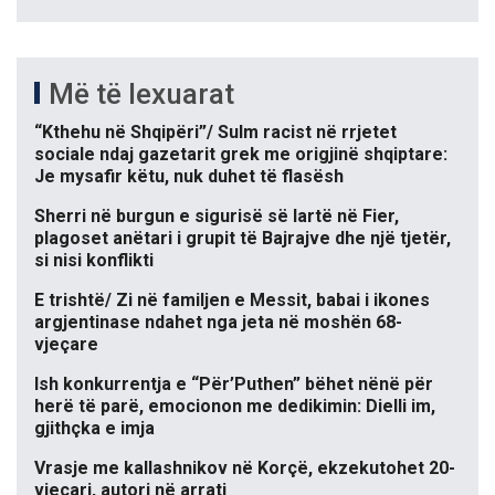
Më të lexuarat
“Kthehu në Shqipëri”/ Sulm racist në rrjetet
sociale ndaj gazetarit grek me origjinë shqiptare:
Je mysafir këtu, nuk duhet të flasësh
Sherri në burgun e sigurisë së lartë në Fier,
plagoset anëtari i grupit të Bajrajve dhe një tjetër,
si nisi konflikti
E trishtë/ Zi në familjen e Messit, babai i ikones
argjentinase ndahet nga jeta në moshën 68-
vjeçare
Ish konkurrentja e “Për’Puthen” bëhet nënë për
herë të parë, emocionon me dedikimin: Dielli im,
gjithçka e imja
Vrasje me kallashnikov në Korçë, ekzekutohet 20-
vjeçari, autori në arrati