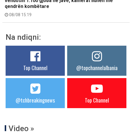
vendosin 1.100 gjoba në javë, kamerat lidhen me
qendrën kombëtare
08/08 15:19
Na ndiqni:
Top Channel
@topchannelalbania
@tchbreakingnews
Top Channel
Video »