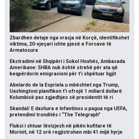
Zbardhen detaje nga vrasja në Korçë, identifikohet
viktima, 20-vjeçari ishte pjesë e Forcave të
Armatosura
Ekstradimi në Shqipëri i Sokol Hoxhës, Ambasada
Amerikane: SHBA nuk është strehë për ata që
keqpërdorin emigracioni për t’i shpëtuar ligjit
Abelardo de la Espriela u mbështet nga Trump,
Uashingtoni planifikon t’i ofrojë 1 miliard dollarë
Kolumbisë pas zgjedhjes së presidentit të ri
Skandal/ E dashura e Infantinos u pagua nga UEFA,
pretendimi tronditës i “The Telegraph”
Fluksi i shtuar lëvizjesh në pikën kufitare të
Morinit, në 12 orë regjistrohen mbi 41 mijë hyrje