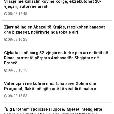
Vrasje me kallashnikov në Korçë, ekzekutohet 20-
vjeçari, autori në arrati
08/08 16:45
Zjarr në lagjen Abazaj të Krujës, rrezikohen banesat
dhe bizneset, ndërhyrje nga toka e ajri
08/08 16:25
Gjykata la në burg 32-vjeçaren turke pas arrestimit në
Rinas, protestë përpara Ambasadës Shqiptare në
Francë
08/08 16:15
Vatër zjarri në kufirin mes fshatrave Golem dhe
Progonat, flakët në një zonë të vështirë malore
08/08 15:53
“Big Brother” i policisë rrugore/ Mjetet inteligjente