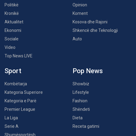
Politikë
Opinion
Kronikë
Koment
Aktualitet
Kosova dhe Rajoni
Ekonomi
Shkencë dhe Teknologji
Sociale
Auto
Video
Top News LIVE
Sport
Pop News
Kombëtarja
Showbiz
Kategoria Superiore
Lifestyle
Kategoria e Parë
Fashion
Premier League
Shëndeti
La Liga
Dieta
Serie A
Receta gatimi
Shumësportësh