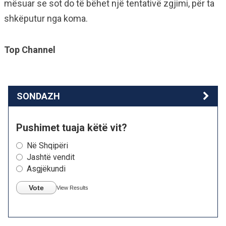
mësuar se sot do të bëhet një tentativë zgjimi, për ta
shkëputur nga koma.
Top Channel
SONDAZH
Pushimet tuaja këtë vit?
Në Shqipëri
Jashtë vendit
Asgjëkundi
Vote
View Results