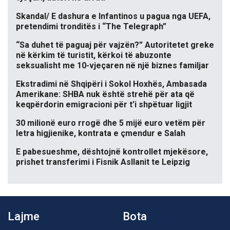
Skandal/ E dashura e Infantinos u pagua nga UEFA,
pretendimi tronditës i “The Telegraph”
“Sa duhet të paguaj për vajzën?” Autoritetet greke
në kërkim të turistit, kërkoi të abuzonte
seksualisht me 10-vjeçaren në një biznes familjar
Ekstradimi në Shqipëri i Sokol Hoxhës, Ambasada
Amerikane: SHBA nuk është strehë për ata që
keqpërdorin emigracioni për t’i shpëtuar ligjit
30 milionë euro rrogë dhe 5 mijë euro vetëm për
letra higjienike, kontrata e çmendur e Salah
E pabesueshme, dështojnë kontrollet mjekësore,
prishet transferimi i Fisnik Asllanit te Leipzig
Lajme
Bota