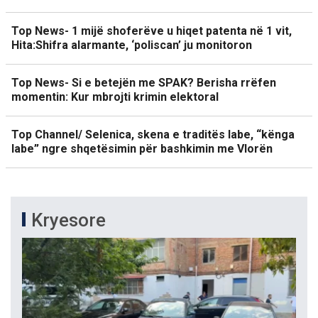
Top News- 1 mijë shoferëve u hiqet patenta në 1 vit,
Hita:Shifra alarmante, ‘poliscan’ ju monitoron
Top News- Si e betejën me SPAK? Berisha rrëfen
momentin: Kur mbrojti krimin elektoral
Top Channel/ Selenica, skena e traditës labe, “kënga
labe” ngre shqetësimin për bashkimin me Vlorën
Kryesore