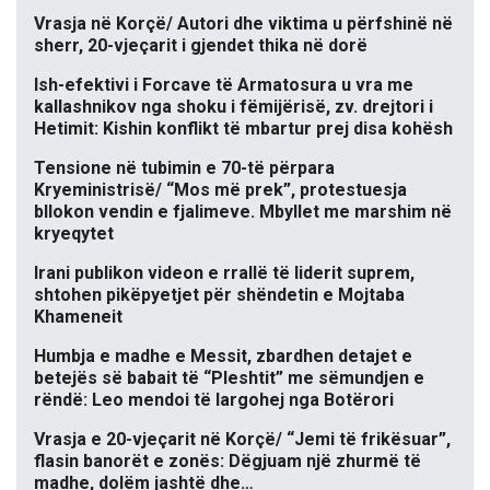
Vrasja në Korçë/ Autori dhe viktima u përfshinë në
sherr, 20-vjeçarit i gjendet thika në dorë
Ish-efektivi i Forcave të Armatosura u vra me
kallashnikov nga shoku i fëmijërisë, zv. drejtori i
Hetimit: Kishin konflikt të mbartur prej disa kohësh
Tensione në tubimin e 70-të përpara
Kryeministrisë/ “Mos më prek”, protestuesja
bllokon vendin e fjalimeve. Mbyllet me marshim në
kryeqytet
Irani publikon videon e rrallë të liderit suprem,
shtohen pikëpyetjet për shëndetin e Mojtaba
Khameneit
Humbja e madhe e Messit, zbardhen detajet e
betejës së babait të “Pleshtit” me sëmundjen e
rëndë: Leo mendoi të largohej nga Botërori
Vrasja e 20-vjeçarit në Korçë/ “Jemi të frikësuar”,
flasin banorët e zonës: Dëgjuam një zhurmë të
madhe, dolëm jashtë dhe…