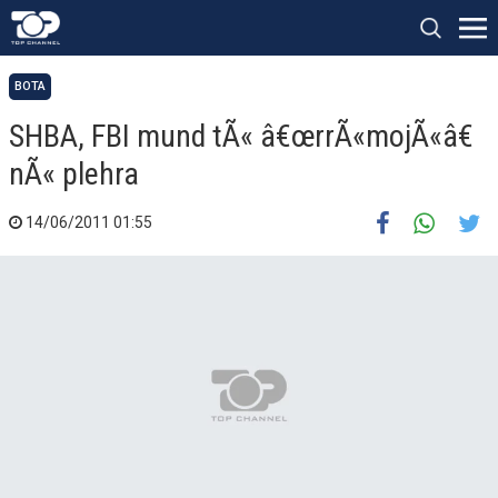
BOTA
SHBA, FBI mund tÃ« â€œrrÃ«mojÃ«â€
nÃ« plehra
14/06/2011 01:55