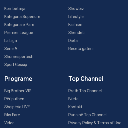
Kombëtarja
Showbiz
Kategoria Superiore
Lifestyle
Kategoria e Parë
Fashion
Premier League
Shëndeti
La Liga
Dieta
Serie A
Receta gatimi
Shumësportësh
Sport Gossip
Programe
Top Channel
Big Brother VIP
Rreth Top Channel
Për’puthen
Bileta
Shqipëria LIVE
Kontakt
Fiks Fare
Puno në Top Channel
Video
Privacy Policy & Terms of Use