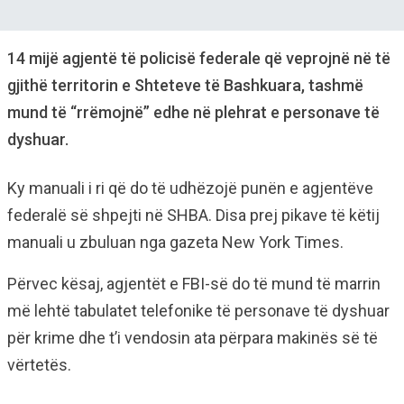
14 mijë agjentë të policisë federale që veprojnë në të
gjithë territorin e Shteteve të Bashkuara, tashmë
mund të “rrëmojnë” edhe në plehrat e personave të
dyshuar.
Ky manuali i ri që do të udhëzojë punën e agjentëve
federalë së shpejti në SHBA. Disa prej pikave të këtij
manuali u zbuluan nga gazeta New York Times.
Përvec kësaj, agjentët e FBI-së do të mund të marrin
më lehtë tabulatet telefonike të personave të dyshuar
për krime dhe t’i vendosin ata përpara makinës së të
vërtetës.