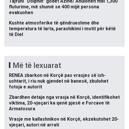
Tajfuni “Dolphin” godet Azinë/ Anulohen mbi 1,300
fluturime, më shumë se 400 mijë persona
evakuohen
Kushte atmosferike të qëndrueshme dhe
temperatura të larta, parashikimi i motit për këtë
të Diel
Më të lexuarat
RENEA zbarkon në Korçë pas vrasjes së ish-
ushtarit, i riu nuk gjendet në banesë, zbulohet
fotoja e autorit
Zbardhen detaje nga vrasja në Korçë, identifikohet
viktima, 20-vjeçari ka qenë pjesë e Forcave të
Armatosura
Vrasje me kallashnikov në Korçë, ekzekutohet 20-
vjeçari, autori në arrati