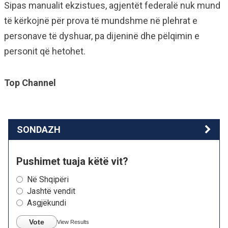
Sipas manualit ekzistues, agjentët federalë nuk mund
të kërkojnë për prova të mundshme në plehrat e
personave të dyshuar, pa dijeninë dhe pëlqimin e
personit që hetohet.
Top Channel
SONDAZH
Pushimet tuaja këtë vit?
Në Shqipëri
Jashtë vendit
Asgjëkundi
Vote
View Results