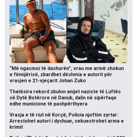
“Më ngacmoi të dashurën”, vrau me armë shokun
e fëmijërisë, zbardhet dëshmia e autorit për
vrasjen e 21-vjeçarit Johan Zuko
Thatësira rekord zbulon anijet naziste të Luftës
së Dytë Botërore në Danub, dalin në sipërfaqe
edhe municione të pashpërthyera
Vrasja e të riut në Korçë, Policia njoftim zyrtar:
Arrestohet autori i dyshuar, sekuestrohet arma e
krimit