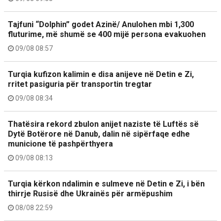
Tajfuni “Dolphin” godet Azinë/ Anulohen mbi 1,300
fluturime, më shumë se 400 mijë persona evakuohen
09/08 08:57
Turqia kufizon kalimin e disa anijeve në Detin e Zi,
rritet pasiguria për transportin tregtar
09/08 08:34
Thatësira rekord zbulon anijet naziste të Luftës së
Dytë Botërore në Danub, dalin në sipërfaqe edhe
municione të pashpërthyera
09/08 08:13
Turqia kërkon ndalimin e sulmeve në Detin e Zi, i bën
thirrje Rusisë dhe Ukrainës për armëpushim
08/08 22:59