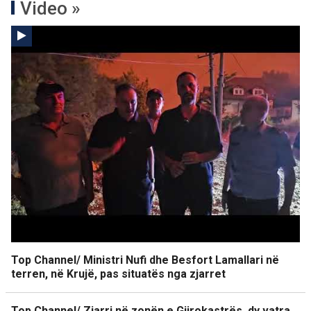
Video »
Top Channel/ Ministri Nufi dhe Besfort Lamallari në
terren, në Krujë, pas situatës nga zjarret
Top Channel/ Zjarri në zonën e Gjirokastrës, dy vatra