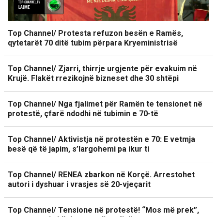
Top Channel/ Protesta refuzon besën e Ramës,
qytetarët 70 ditë tubim përpara Kryeministrisë
Top Channel/ Zjarri, thirrje urgjente për evakuim në
Krujë. Flakët rrezikojnë bizneset dhe 30 shtëpi
Top Channel/ Nga fjalimet për Ramën te tensionet në
protestë, çfarë ndodhi në tubimin e 70-të
Top Channel/ Aktivistja në protestën e 70: E vetmja
besë që të japim, s’largohemi pa ikur ti
Top Channel/ RENEA zbarkon në Korçë. Arrestohet
autori i dyshuar i vrasjes së 20-vjeçarit
Top Channel/ Tensione në protestë! “Mos më prek”,