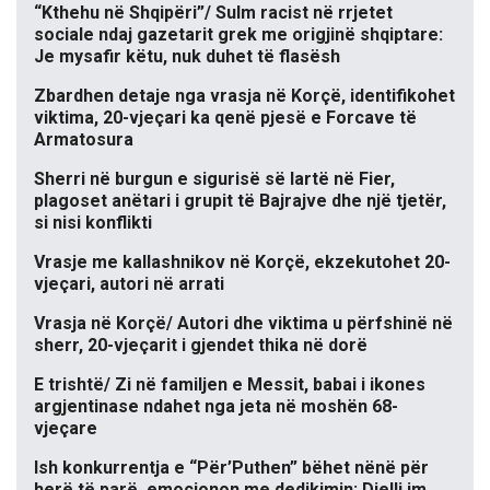
“Kthehu në Shqipëri”/ Sulm racist në rrjetet
sociale ndaj gazetarit grek me origjinë shqiptare:
Je mysafir këtu, nuk duhet të flasësh
Zbardhen detaje nga vrasja në Korçë, identifikohet
viktima, 20-vjeçari ka qenë pjesë e Forcave të
Armatosura
Sherri në burgun e sigurisë së lartë në Fier,
plagoset anëtari i grupit të Bajrajve dhe një tjetër,
si nisi konflikti
Vrasje me kallashnikov në Korçë, ekzekutohet 20-
vjeçari, autori në arrati
Vrasja në Korçë/ Autori dhe viktima u përfshinë në
sherr, 20-vjeçarit i gjendet thika në dorë
E trishtë/ Zi në familjen e Messit, babai i ikones
argjentinase ndahet nga jeta në moshën 68-
vjeçare
Ish konkurrentja e “Për’Puthen” bëhet nënë për
herë të parë, emocionon me dedikimin: Dielli im,