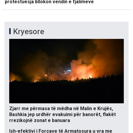
protestuesja bllokon vendin e fjalimeve
Kryesore
Zjarr me përmasa të mëdha në Malin e Krujës,
Bashkia jep urdhër evakuimi për banorët, flakët
rrezikojnë zonat e banuara
Ish-efektivi i Forcave të Armatosura u vra me