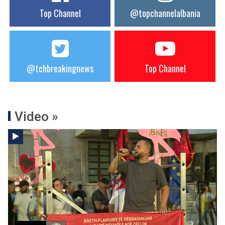
Top Channel
@topchannelalbania
@tchbreakingnews
Top Channel
Video »