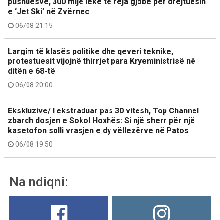
pushuesve, 300 mijë lekë të reja gjobë për drejtuesin
e ‘Jet Ski’ në Zvërnec
06/08 21:15
Largim të klasës politike dhe qeveri teknike,
protestuesit vijojnë thirrjet para Kryeministrisë në
ditën e 68-të
06/08 20:00
Ekskluzive/ I ekstraduar pas 30 vitesh, Top Channel
zbardh dosjen e Sokol Hoxhës: Si një sherr për një
kasetofon solli vrasjen e dy vëllezërve në Patos
06/08 19:50
Na ndiqni: