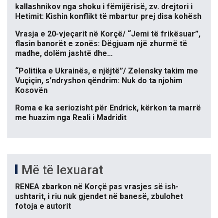
kallashnikov nga shoku i fëmijërisë, zv. drejtori i
Hetimit: Kishin konflikt të mbartur prej disa kohësh
Vrasja e 20-vjeçarit në Korçë/ “Jemi të frikësuar”,
flasin banorët e zonës: Dëgjuam një zhurmë të
madhe, dolëm jashtë dhe…
“Politika e Ukrainës, e njëjtë”/ Zelensky takim me
Vuçiçin, s’ndryshon qëndrim: Nuk do ta njohim
Kosovën
Roma e ka seriozisht për Endrick, kërkon ta marrë
me huazim nga Reali i Madridit
Më të lexuarat
RENEA zbarkon në Korçë pas vrasjes së ish-
ushtarit, i riu nuk gjendet në banesë, zbulohet
fotoja e autorit