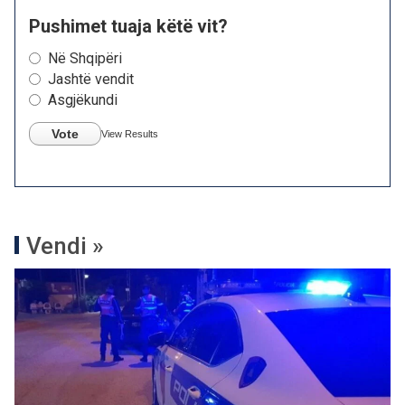
Pushimet tuaja këtë vit?
Në Shqipëri
Jashtë vendit
Asgjëkundi
Vote
View Results
Vendi »