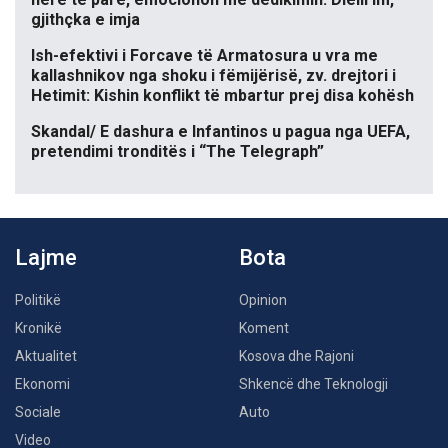
gjithçka e imja
Ish-efektivi i Forcave të Armatosura u vra me
kallashnikov nga shoku i fëmijërisë, zv. drejtori i
Hetimit: Kishin konflikt të mbartur prej disa kohësh
Skandal/ E dashura e Infantinos u pagua nga UEFA,
pretendimi tronditës i “The Telegraph”
Lajme
Bota
Politikë
Opinion
Kronikë
Koment
Aktualitet
Kosova dhe Rajoni
Ekonomi
Shkencë dhe Teknologji
Sociale
Auto
Video