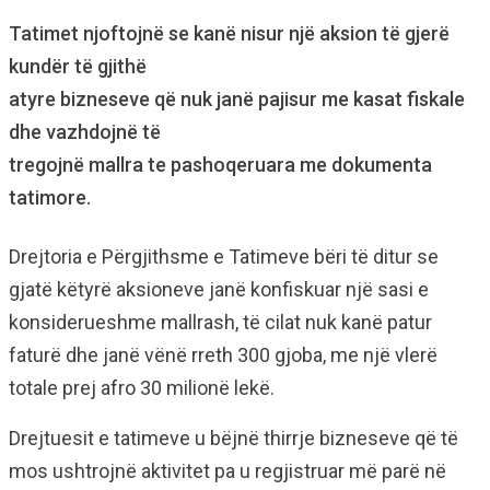
Tatimet njoftojnë se kanë nisur një aksion të gjerë
kundër të gjithë
atyre bizneseve që nuk janë pajisur me kasat fiskale
dhe vazhdojnë të
tregojnë mallra te pashoqeruara me dokumenta
tatimore.
Drejtoria e Përgjithsme e Tatimeve bëri të ditur se
gjatë këtyrë aksioneve janë konfiskuar një sasi e
konsiderueshme mallrash, të cilat nuk kanë patur
faturë dhe janë vënë rreth 300 gjoba, me një vlerë
totale prej afro 30 milionë lekë.
Drejtuesit e tatimeve u bëjnë thirrje bizneseve që të
mos ushtrojnë aktivitet pa u regjistruar më parë në