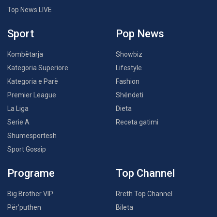
Top News LIVE
Sport
Pop News
Kombëtarja
Showbiz
Kategoria Superiore
Lifestyle
Kategoria e Parë
Fashion
Premier League
Shëndeti
La Liga
Dieta
Serie A
Receta gatimi
Shumësportësh
Sport Gossip
Programe
Top Channel
Big Brother VIP
Rreth Top Channel
Për’puthen
Bileta