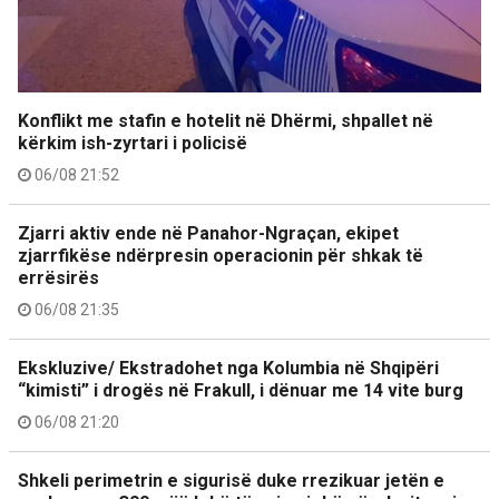
Konflikt me stafin e hotelit në Dhërmi, shpallet në
kërkim ish-zyrtari i policisë
06/08 21:52
Zjarri aktiv ende në Panahor-Ngraçan, ekipet
zjarrfikëse ndërpresin operacionin për shkak të
errësirës
06/08 21:35
Ekskluzive/ Ekstradohet nga Kolumbia në Shqipëri
“kimisti” i drogës në Frakull, i dënuar me 14 vite burg
06/08 21:20
Shkeli perimetrin e sigurisë duke rrezikuar jetën e