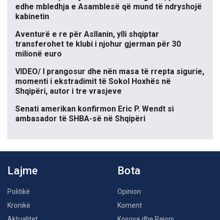
edhe mbledhja e Asamblesë që mund të ndryshojë
kabinetin
Aventurë e re për Asllanin, ylli shqiptar
transferohet te klubi i njohur gjerman për 30
milionë euro
VIDEO/ I prangosur dhe nën masa të rrepta sigurie,
momenti i ekstradimit të Sokol Hoxhës në
Shqipëri, autor i tre vrasjeve
Senati amerikan konfirmon Eric P. Wendt si
ambasador të SHBA-së në Shqipëri
Lajme
Bota
Politikë
Opinion
Kronikë
Koment
Aktualitet
Kosova dhe Rajoni