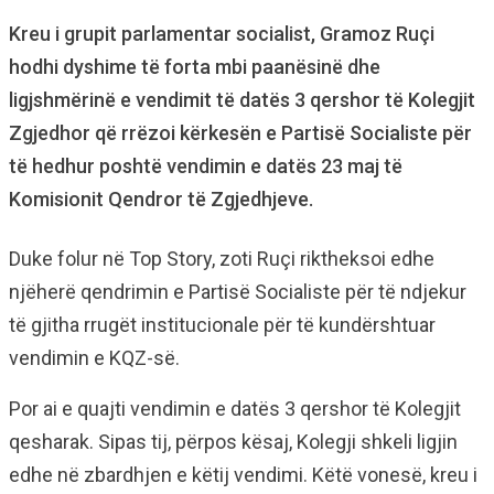
Kreu i grupit parlamentar socialist, Gramoz Ruçi
hodhi dyshime të forta mbi paanësinë dhe
ligjshmërinë e vendimit të datës 3 qershor të Kolegjit
Zgjedhor që rrëzoi kërkesën e Partisë Socialiste për
të hedhur poshtë vendimin e datës 23 maj të
Komisionit Qendror të Zgjedhjeve.
Duke folur në Top Story, zoti Ruçi riktheksoi edhe
njëherë qendrimin e Partisë Socialiste për të ndjekur
të gjitha rrugët institucionale për të kundërshtuar
vendimin e KQZ-së.
Por ai e quajti vendimin e datës 3 qershor të Kolegjit
qesharak. Sipas tij, përpos kësaj, Kolegji shkeli ligjin
edhe në zbardhjen e këtij vendimi. Këtë vonesë, kreu i