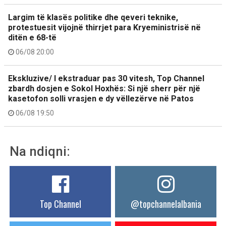
Largim të klasës politike dhe qeveri teknike,
protestuesit vijojnë thirrjet para Kryeministrisë në
ditën e 68-të
06/08 20:00
Ekskluzive/ I ekstraduar pas 30 vitesh, Top Channel
zbardh dosjen e Sokol Hoxhës: Si një sherr për një
kasetofon solli vrasjen e dy vëllezërve në Patos
06/08 19:50
Na ndiqni:
Top Channel
@topchannelalbania