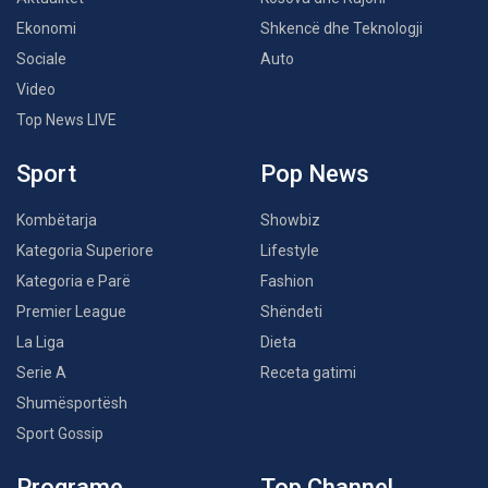
Ekonomi
Shkencë dhe Teknologji
Sociale
Auto
Video
Top News LIVE
Sport
Pop News
Kombëtarja
Showbiz
Kategoria Superiore
Lifestyle
Kategoria e Parë
Fashion
Premier League
Shëndeti
La Liga
Dieta
Serie A
Receta gatimi
Shumësportësh
Sport Gossip
Programe
Top Channel