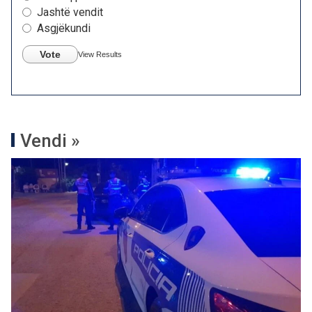
Jashtë vendit
Asgjëkundi
Vote
View Results
Vendi »