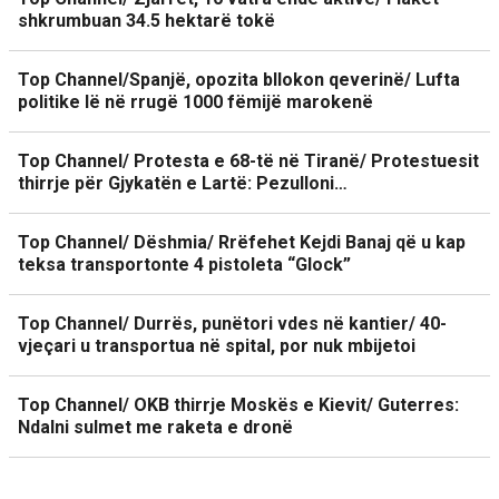
shkrumbuan 34.5 hektarë tokë
Top Channel/Spanjë, opozita bllokon qeverinë/ Lufta
politike lë në rrugë 1000 fëmijë marokenë
Top Channel/ Protesta e 68-të në Tiranë/ Protestuesit
thirrje për Gjykatën e Lartë: Pezulloni…
Top Channel/ Dëshmia/ Rrëfehet Kejdi Banaj që u kap
teksa transportonte 4 pistoleta “Glock”
Top Channel/ Durrës, punëtori vdes në kantier/ 40-
vjeçari u transportua në spital, por nuk mbijetoi
Top Channel/ OKB thirrje Moskës e Kievit/ Guterres:
Ndalni sulmet me raketa e dronë