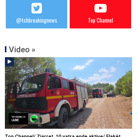
@tchbreakingnews
Top Channel
Video »
Top Channel/ Zjarret, 10 vatra ende aktive/ Flakët