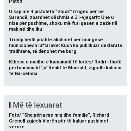
Patos
U kap me 4 pistoleta “Glock” rrugës për në
Sarandë, zbardhet dëshmia e 31-vjeçarit: Unë u
nisa për pushime, shoku më futi qesen e zezë në
makinë dhe iku
Trump hedh poshtë aludimet për mungesë
municionesh luftarake: Kush ka publikuar deklarata
tradhtare, të dënohet me burg
Kthesa e madhe e kampionit të botës/ Rodri i thotë
përfundimisht ‘jo’ Realit të Madridit, zgjodhi kalimin
te Barcelona
Më të lexuarat
Foto/ “Shqipëria me miq dhe familje”, Richard
Grenell zgjedh Vlorën për të kaluar pushimet
verore