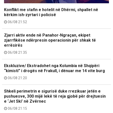
Konflikt me stafin e hotelit në Dhërmi, shpallet në
kërkim ish-zyrtari i policisë
06/08 21:52
Zjarri aktiv ende në Panahor-Ngraçan, ekipet
zjarrfikëse ndërpresin operacionin për shkak të
errësirës
06/08 21:35
Ekskluzive/ Ekstradohet nga Kolumbia në Shqipëri
“kimisti” i drogës në Frakull, i dënuar me 14 vite burg
06/08 21:20
Shkeli perimetrin e sigurisë duke rrezikuar jetën e
pushuesve, 300 mijë lekë të reja gjobë për drejtuesin
e ‘Jet Ski’ në Zvërnec
06/08 21:15