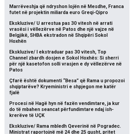
Marrëveshja që ndryshon lojën në Mesdhe, Franca
futet në projektin miliarda euro Greqi-Qipro
Ekskluzive/ U arrestua pas 30 vitesh në arrati
vrasësi i vëllezërve në Patos dhe një vajze në
Belgjikë, SHBA ekstradon në Shqipëri Sokol
Hoxhën
Ekskluzive/ I ekstraduar pas 30 vitesh, Top
Channel zbardh dosjen e Sokol Hoxhës: Si sherri
për një kasetofon solli vrasjen e dy vëllezërve në
Patos
Çfarë është dokumenti “Besa” që Rama u propozoi
shqiptarëve? Kryeministri e shpjegon me katër
fjalë
Procesi në Hagë hyn në fazën vendimtare, ja kur
do të mbahen seancat përfundimtare ndaj ish-
krerëve të UÇK
Ekskluzive/ Rama mbledh Qeverinë në Pogradec.
Ministrat raportojnë më 24 dhe 25 gusht, pritet