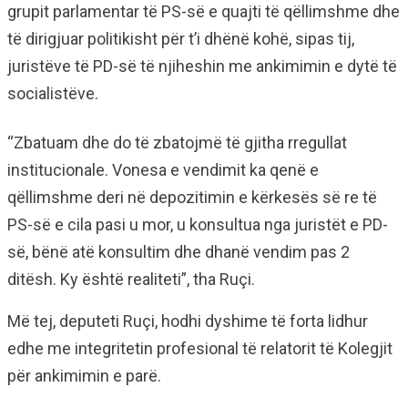
grupit parlamentar të PS-së e quajti të qëllimshme dhe
të dirigjuar politikisht për t’i dhënë kohë, sipas tij,
juristëve të PD-së të njiheshin me ankimimin e dytë të
socialistëve.
“Zbatuam dhe do të zbatojmë të gjitha rregullat
institucionale. Vonesa e vendimit ka qenë e
qëllimshme deri në depozitimin e kërkesës së re të
PS-së e cila pasi u mor, u konsultua nga juristët e PD-
së, bënë atë konsultim dhe dhanë vendim pas 2
ditësh. Ky është realiteti”, tha Ruçi.
Më tej, deputeti Ruçi, hodhi dyshime të forta lidhur
edhe me integritetin profesional të relatorit të Kolegjit
për ankimimin e parë.