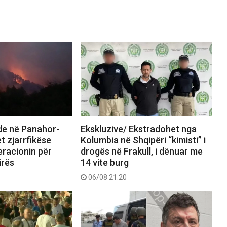
nde në Panahor-
Ekskluzive/ Ekstradohet nga
t zjarrfikëse
Kolumbia në Shqipëri “kimisti” i
eracionin për
drogës në Frakull, i dënuar me
irës
14 vite burg
06/08 21:20