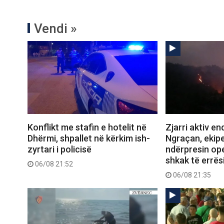
Vendi »
Konflikt me stafin e hotelit në
Zjarri aktiv e
Dhërmi, shpallet në kërkim ish-
Ngraçan, ekipe
zyrtari i policisë
ndërpresin op
shkak të errës
06/08 21:52
06/08 21:35