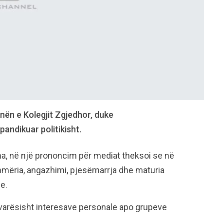
unën e Kolegjit Zgjedhor, duke
andikuar politikisht.
ma, në një prononcim për mediat theksoi se në
shmëria, angazhimi, pjesëmarrja dhe maturia
e.
varësisht interesave personale apo grupeve