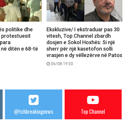
ës politike dhe
Ekskluzive/ I ekstraduar pas 30
, protestuesit
vitesh, Top Channel zbardh
 para
dosjen e Sokol Hoxhës: Si një
 në ditën e 68-të
sherr për një kasetofon solli
vrasjen e dy vëllezërve në Patos
06/08 19:50
@tchbreakingnews
Top Channel