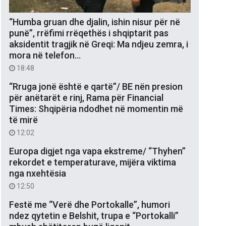
“Humba gruan dhe djalin, ishin nisur për në
punë”, rrëfimi rrëqethës i shqiptarit pas
aksidentit tragjik në Greqi: Ma ndjeu zemra, i
mora në telefon…
18:48
“Rruga jonë është e qartë”/ BE nën presion
për anëtarët e rinj, Rama për Financial
Times: Shqipëria ndodhet në momentin më
të mirë
12:02
Europa digjet nga vapa ekstreme/ “Thyhen”
rekordet e temperaturave, mijëra viktima
nga nxehtësia
12:50
Festë me “Verë dhe Portokalle”, humori
ndez qytetin e Belshit, trupa e “Portokalli”