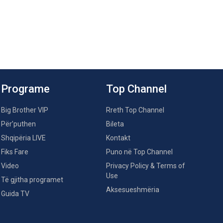
Programe
Top Channel
Big Brother VIP
Rreth Top Channel
Për’puthen
Bileta
Shqipëria LIVE
Kontakt
Fiks Fare
Puno në Top Channel
Video
Privacy Policy & Terms of
Use
Të gjitha programet
Aksesueshmëria
Guida TV