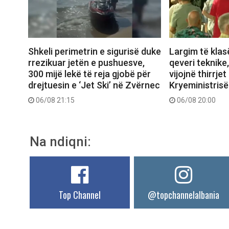
Shkeli perimetrin e sigurisë duke
Largim të klas
rrezikuar jetën e pushuesve,
qeveri teknike
300 mijë lekë të reja gjobë për
vijojnë thirrjet
drejtuesin e ‘Jet Ski’ në Zvërnec
Kryeministrisë
06/08 21:15
06/08 20:00
Na ndiqni:
Top Channel
@topchannelalbania