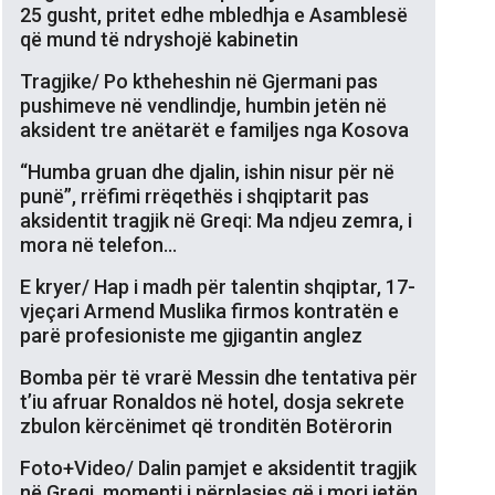
25 gusht, pritet edhe mbledhja e Asamblesë
që mund të ndryshojë kabinetin
Tragjike/ Po ktheheshin në Gjermani pas
pushimeve në vendlindje, humbin jetën në
aksident tre anëtarët e familjes nga Kosova
“Humba gruan dhe djalin, ishin nisur për në
punë”, rrëfimi rrëqethës i shqiptarit pas
aksidentit tragjik në Greqi: Ma ndjeu zemra, i
mora në telefon…
E kryer/ Hap i madh për talentin shqiptar, 17-
vjeçari Armend Muslika firmos kontratën e
parë profesioniste me gjigantin anglez
Bomba për të vrarë Messin dhe tentativa për
t’iu afruar Ronaldos në hotel, dosja sekrete
zbulon kërcënimet që tronditën Botërorin
Foto+Video/ Dalin pamjet e aksidentit tragjik
në Greqi, momenti i përplasjes që i mori jetën