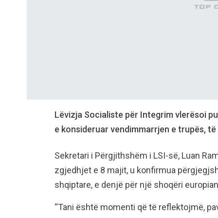
Lëvizja Socialiste për Integrim vlerësoi p
e konsideruar vendimmarrjen e trupës, të p
Sekretari i Përgjithshëm i LSI-së, Luan Ra
zgjedhjet e 8 majit, u konfirmua përgjegj
shqiptare, e denjë për një shoqëri europian
“Tani është momenti që të reflektojmë, pa