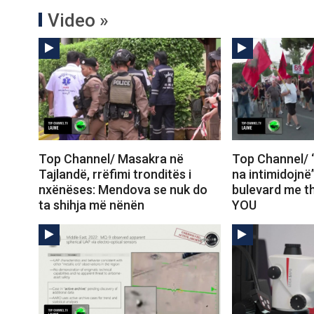
Video »
Top Channel/ Masakra në
Top Channel/ 
Tajlandë, rrëfimi tronditës i
na intimidojnë
nxënëses: Mendova se nuk do
bulevard me t
ta shihja më nënën
YOU