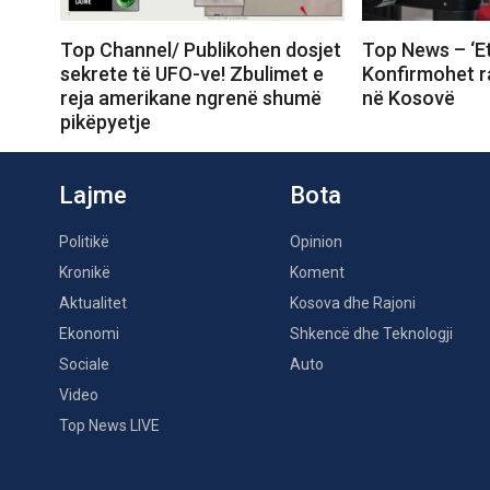
Top Channel/ Publikohen dosjet
Top News – ‘Eth
sekrete të UFO-ve! Zbulimet e
Konfirmohet ras
reja amerikane ngrenë shumë
në Kosovë
pikëpyetje
Lajme
Bota
Politikë
Opinion
Kronikë
Koment
Aktualitet
Kosova dhe Rajoni
Ekonomi
Shkencë dhe Teknologji
Sociale
Auto
Video
Top News LIVE