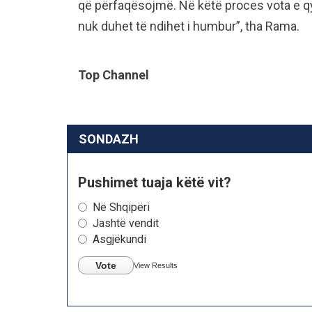
që përfaqësojmë. Në këtë proces vota e q
nuk duhet të ndihet i humbur”, tha Rama.
Top Channel
SONDAZH
Pushimet tuaja këtë vit?
Në Shqipëri
Jashtë vendit
Asgjëkundi
Vote
View Results