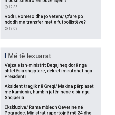
mbush shëtitoren buzë liqenit
12:35
Rodri, Romero dhe jo vetëm/ Çfarë po
ndodh me transferimet e futbollistëve?
13:03
Më të lexuarat
Vajza e ish-ministrit Beqaj heq dorë nga
shtetësia shqiptare, dekreti miratohet nga
Presidenti
Aksident tragjik në Greqi/ Makina përplaset
me kamionin, humbin jetën nënë e bir nga
Shqipëria
Ekskluzive/ Rama mbledh Qeverinë në
Pogradec. Ministrat raportojnë më 24 dhe