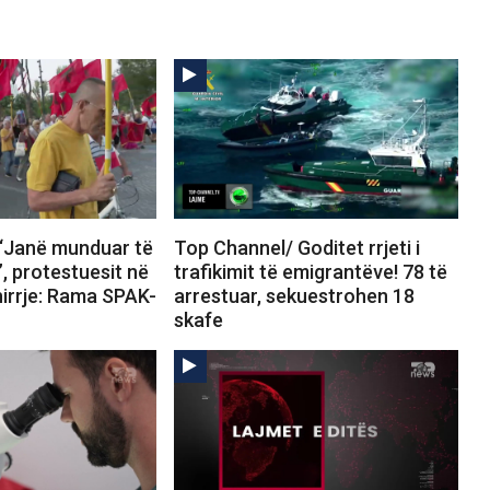
“Janë munduar të
Top Channel/ Goditet rrjeti i
”, protestuesit në
trafikimit të emigrantëve! 78 të
hirrje: Rama SPAK-
arrestuar, sekuestrohen 18
skafe