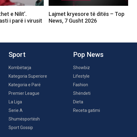
et e Nilit’.
Lajmet kryesore të ditës – Top
ti i parë i virusit
News, 7 Gusht 2026
Sport
Pop News
Kombëtarja
Showbiz
Kategoria Superiore
Lifestyle
Kategoria e Parë
Fashion
Premier League
Shëndeti
La Liga
Dieta
Serie A
Receta gatimi
Shumësportësh
Sport Gossip