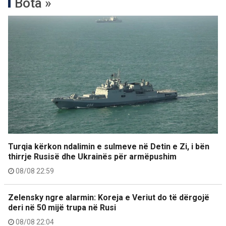
Bota »
Turqia kërkon ndalimin e sulmeve në Detin e Zi, i bën
thirrje Rusisë dhe Ukrainës për armëpushim
08/08 22:59
Zelensky ngre alarmin: Koreja e Veriut do të dërgojë
deri në 50 mijë trupa në Rusi
08/08 22:04