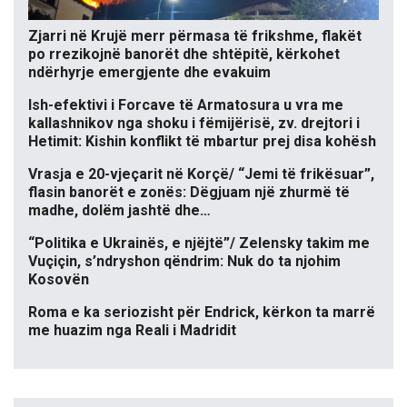
Zjarri në Krujë merr përmasa të frikshme, flakët
po rrezikojnë banorët dhe shtëpitë, kërkohet
ndërhyrje emergjente dhe evakuim
Ish-efektivi i Forcave të Armatosura u vra me
kallashnikov nga shoku i fëmijërisë, zv. drejtori i
Hetimit: Kishin konflikt të mbartur prej disa kohësh
Vrasja e 20-vjeçarit në Korçë/ “Jemi të frikësuar”,
flasin banorët e zonës: Dëgjuam një zhurmë të
madhe, dolëm jashtë dhe…
“Politika e Ukrainës, e njëjtë”/ Zelensky takim me
Vuçiçin, s’ndryshon qëndrim: Nuk do ta njohim
Kosovën
Roma e ka seriozisht për Endrick, kërkon ta marrë
me huazim nga Reali i Madridit