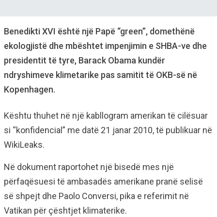
Benedikti XVI është një Papë “green”, domethënë
ekologjistë dhe mbështet impenjimin e SHBA-ve dhe
presidentit të tyre, Barack Obama kundër
ndryshimeve klimetarike pas samitit të OKB-së në
Kopenhagen.
Kështu thuhet në një kabllogram amerikan të cilësuar
si “konfidencial” me datë 21 janar 2010, të publikuar në
WikiLeaks.
Në dokument raportohet një bisedë mes një
përfaqësuesi të ambasadës amerikane pranë selisë
së shpejt dhe Paolo Conversi, pika e referimit në
Vatikan për çështjet klimaterike.