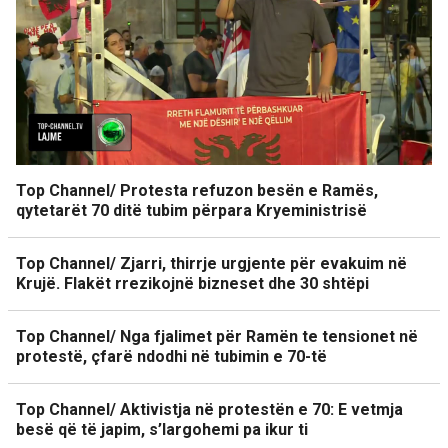
Top Channel/ Protesta refuzon besën e Ramës,
qytetarët 70 ditë tubim përpara Kryeministrisë
Top Channel/ Zjarri, thirrje urgjente për evakuim në
Krujë. Flakët rrezikojnë bizneset dhe 30 shtëpi
Top Channel/ Nga fjalimet për Ramën te tensionet në
protestë, çfarë ndodhi në tubimin e 70-të
Top Channel/ Aktivistja në protestën e 70: E vetmja
besë që të japim, s’largohemi pa ikur ti