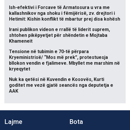
Ish-efektivi i Forcave të Armatosura u vra me
kallashnikov nga shoku i fëmijërisë, zv. drejtori i
Hetimit: Kishin konflikt të mbartur prej disa kohësh
Irani publikon videon e rrallë të liderit suprem,
shtohen pikëpyetjet për shëndetin e Mojtaba
Khameneit
Tensione në tubimin e 70-të përpara
Kryeministrisë/ “Mos më prek”, protestuesja
bllokon vendin e fjalimeve. Mbyllet me marshim në
kryeqytet
Nuk ka qetësi në Kuvendin e Kosovës, Kurti
goditet me vezë gjatë seancës nga deputetja e
AAK
Lajme
Bota