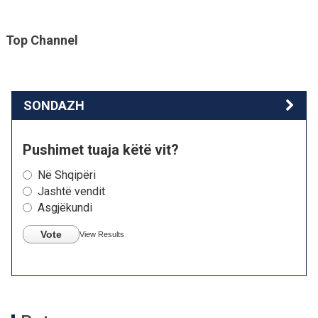
Top Channel
SONDAZH
Pushimet tuaja këtë vit?
Në Shqipëri
Jashtë vendit
Asgjëkundi
Vote
View Results