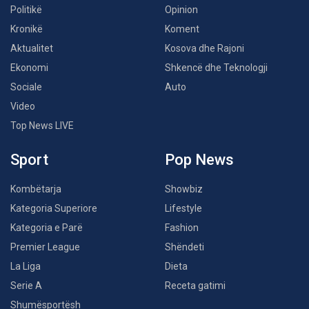
Politikë
Opinion
Kronikë
Koment
Aktualitet
Kosova dhe Rajoni
Ekonomi
Shkencë dhe Teknologji
Sociale
Auto
Video
Top News LIVE
Sport
Pop News
Kombëtarja
Showbiz
Kategoria Superiore
Lifestyle
Kategoria e Parë
Fashion
Premier League
Shëndeti
La Liga
Dieta
Serie A
Receta gatimi
Shumësportësh