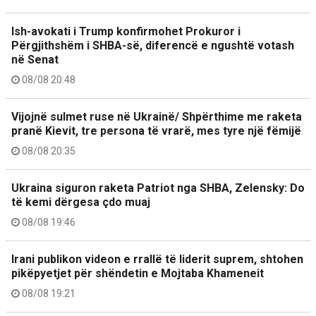
Ish-avokati i Trump konfirmohet Prokuror i
Përgjithshëm i SHBA-së, diferencë e ngushtë votash
në Senat
08/08 20:48
Vijojnë sulmet ruse në Ukrainë/ Shpërthime me raketa
pranë Kievit, tre persona të vrarë, mes tyre një fëmijë
08/08 20:35
Ukraina siguron raketa Patriot nga SHBA, Zelensky: Do
të kemi dërgesa çdo muaj
08/08 19:46
Irani publikon videon e rrallë të liderit suprem, shtohen
pikëpyetjet për shëndetin e Mojtaba Khameneit
08/08 19:21