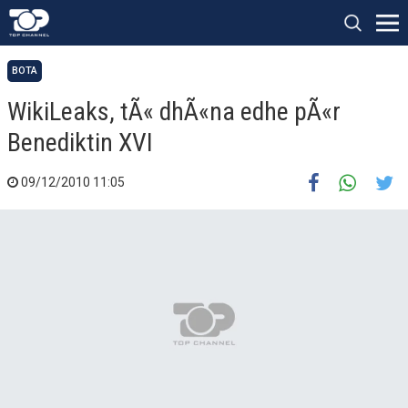
BOTA
WikiLeaks, tÃ« dhÃ«na edhe pÃ«r
Benediktin XVI
09/12/2010 11:05