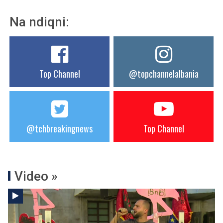
Na ndiqni:
Top Channel
@topchannelalbania
@tchbreakingnews
Top Channel
Video »