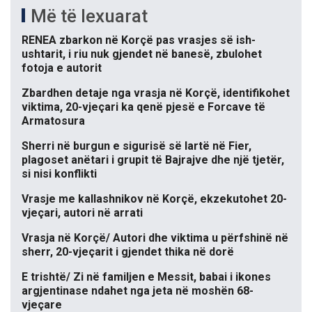
Më të lexuarat
RENEA zbarkon në Korçë pas vrasjes së ish-
ushtarit, i riu nuk gjendet në banesë, zbulohet
fotoja e autorit
Zbardhen detaje nga vrasja në Korçë, identifikohet
viktima, 20-vjeçari ka qenë pjesë e Forcave të
Armatosura
Sherri në burgun e sigurisë së lartë në Fier,
plagoset anëtari i grupit të Bajrajve dhe një tjetër,
si nisi konflikti
Vrasje me kallashnikov në Korçë, ekzekutohet 20-
vjeçari, autori në arrati
Vrasja në Korçë/ Autori dhe viktima u përfshinë në
sherr, 20-vjeçarit i gjendet thika në dorë
E trishtë/ Zi në familjen e Messit, babai i ikones
argjentinase ndahet nga jeta në moshën 68-
vjeçare