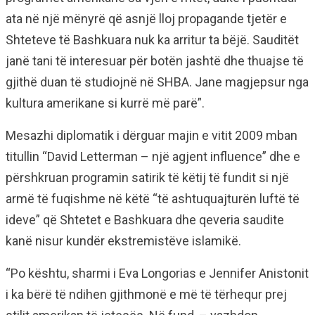
ata në një mënyrë që asnjë lloj propagande tjetër e
Shteteve të Bashkuara nuk ka arritur ta bëjë. Sauditët
janë tani të interesuar për botën jashtë dhe thuajse të
gjithë duan të studiojnë në SHBA. Jane magjepsur nga
kultura amerikane si kurrë më parë”.
Mesazhi diplomatik i dërguar majin e vitit 2009 mban
titullin “David Letterman – një agjent influence” dhe e
përshkruan programin satirik të këtij të fundit si një
armë të fuqishme në këtë “të ashtuquajturën luftë të
ideve” që Shtetet e Bashkuara dhe qeveria saudite
kanë nisur kundër ekstremistëve islamikë.
“Po kështu, sharmi i Eva Longorias e Jennifer Anistonit
i ka bërë të ndihen gjithmonë e më të tërhequr prej