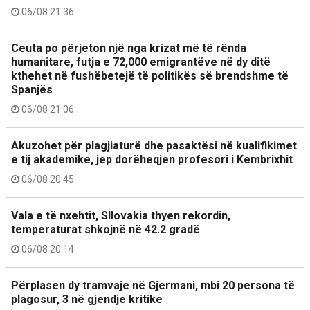
06/08 21:36
Ceuta po përjeton një nga krizat më të rënda
humanitare, futja e 72,000 emigrantëve në dy ditë
kthehet në fushëbetejë të politikës së brendshme të
Spanjës
06/08 21:06
Akuzohet për plagjiaturë dhe pasaktësi në kualifikimet
e tij akademike, jep dorëheqjen profesori i Kembrixhit
06/08 20:45
Vala e të nxehtit, Sllovakia thyen rekordin,
temperaturat shkojnë në 42.2 gradë
06/08 20:14
Përplasen dy tramvaje në Gjermani, mbi 20 persona të
plagosur, 3 në gjendje kritike