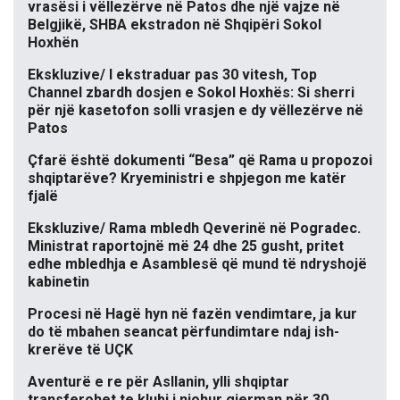
vrasësi i vëllezërve në Patos dhe një vajze në
Belgjikë, SHBA ekstradon në Shqipëri Sokol
Hoxhën
Ekskluzive/ I ekstraduar pas 30 vitesh, Top
Channel zbardh dosjen e Sokol Hoxhës: Si sherri
për një kasetofon solli vrasjen e dy vëllezërve në
Patos
Çfarë është dokumenti “Besa” që Rama u propozoi
shqiptarëve? Kryeministri e shpjegon me katër
fjalë
Ekskluzive/ Rama mbledh Qeverinë në Pogradec.
Ministrat raportojnë më 24 dhe 25 gusht, pritet
edhe mbledhja e Asamblesë që mund të ndryshojë
kabinetin
Procesi në Hagë hyn në fazën vendimtare, ja kur
do të mbahen seancat përfundimtare ndaj ish-
krerëve të UÇK
Aventurë e re për Asllanin, ylli shqiptar
transferohet te klubi i njohur gjerman për 30