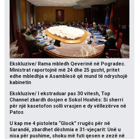
Ekskluzive/ Rama mbledh Qeverinë në Pogradec.
Ministrat raportojnë më 24 dhe 25 gusht, pritet
edhe mbledhja e Asamblesë që mund të ndryshojë
kabinetin
Ekskluzive/ I ekstraduar pas 30 vitesh, Top
Channel zbardh dosjen e Sokol Hoxhës: Si sherri
për një kasetofon solli vrasjen e dy vëllezërve në
Patos
U kap me 4 pistoleta “Glock” rrugës për në
Sarandë, zbardhet dëshmia e 31-vjeçarit: Unë u
nisa për pushime, shoku më futi qesen e zezë në