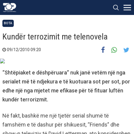
BOTA
Kundër terrozimit me telenovela
09/12/2010 09:20
“Shtëpiaket e dëshpëruara” nuk janë vetëm një nga
serialet më të ndjekura e të kuotuara sot per sot, por
edhe një nga mjetet me efikase për të fituar luftën
kundër terrorizmit.
Në fakt, bashkë me një tjetër serial shumë të
famshëm e të dashur për shikuesit, “Friends” dhe
show-n televiziv të David Letterman, ato konsiderohen