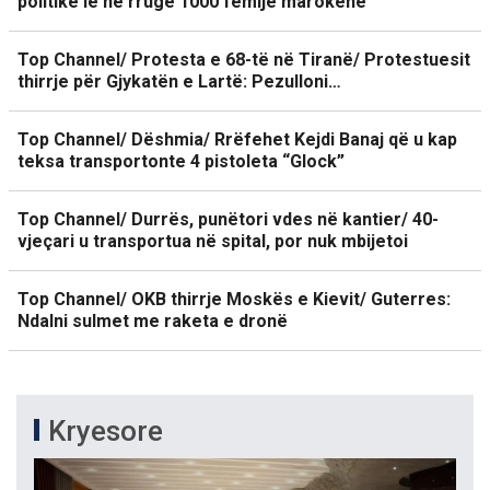
politike lë në rrugë 1000 fëmijë marokenë
Top Channel/ Protesta e 68-të në Tiranë/ Protestuesit
thirrje për Gjykatën e Lartë: Pezulloni…
Top Channel/ Dëshmia/ Rrëfehet Kejdi Banaj që u kap
teksa transportonte 4 pistoleta “Glock”
Top Channel/ Durrës, punëtori vdes në kantier/ 40-
vjeçari u transportua në spital, por nuk mbijetoi
Top Channel/ OKB thirrje Moskës e Kievit/ Guterres:
Ndalni sulmet me raketa e dronë
Kryesore