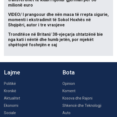
milionë euro
VIDEO/ I prangosur dhe nën masa të rrepta sigurie,
momenti i ekstradimit të Sokol Hoxhës në
Shqipëri, autor i tre vrasjeve
Tronditëse në Britani/ 38-vjeçarja shtatzënë bie
nga kati i nëntë dhe humb jetën, por mjekët
shpëtojnë foshnjën e saj
Lajme
Bota
Politikë
Opinion
Kronikë
Koment
Aktualitet
Kosova dhe Rajoni
Ekonomi
Shkencë dhe Teknologji
Sociale
Auto