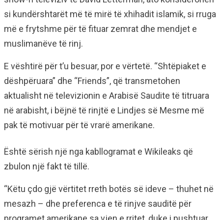
si kundërshtarët më të mirë të xhihadit islamik, si rruga
më e frytshme për të fituar zemrat dhe mendjet e
muslimanëve të rinj.
E vështirë për t’u besuar, por e vërtetë. “Shtëpiaket e
dëshpëruara” dhe “Friends”, që transmetohen
aktualisht në televizionin e Arabisë Saudite të titruara
në arabisht, i bëjnë të rinjtë e Lindjes së Mesme më
pak të motivuar për të vrarë amerikane.
Është sërish një nga kabllogramat e Wikileaks që
zbulon një fakt të tillë.
“Këtu çdo gjë vërtitet rreth botës së ideve – thuhet në
mesazh – dhe preferenca e të rinjve sauditë për
programet amerikane sa vjen e rritet, duke i pushtuar