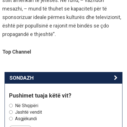
stilit amerikan të jetesës. Në fund, – vazhdon
mesazhi, – mund të thuhet se kapaciteti për të
sponsorizuar ideale përmes kulturës dhe televizionit,
është për popullsinë e rajonit më bindës se çdo
propagandë e thjeshtë”.
Top Channel
SONDAZH
Pushimet tuaja këtë vit?
Në Shqipëri
Jashtë vendit
Asgjëkundi