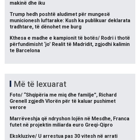
makinë dhe iku
Trump hedh poshtë aludimet për mungesë
municionesh luftarake: Kush ka publikuar deklarata
tradhtare, të dënohet me burg
Kthesa e madhe e kampionit të botës/ Rodri i thotë
përfundimisht ‘jo’ Realit të Madridit, zgjodhi kalimin
te Barcelona
Më të lexuarat
Foto/ “Shqipëria me miq dhe familje”, Richard
Grenell zgjedh Vlorën për të kaluar pushimet
verore
Marrëveshja që ndryshon lojën në Mesdhe, Franca
futet në projektin miliarda euro Greqi-Qipro
Ekskluzive/ U arrestua pas 30 vitesh në arrati