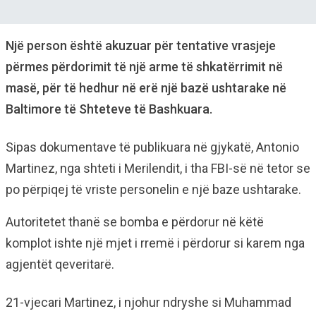
Një person është akuzuar për tentative vrasjeje
përmes përdorimit të një arme të shkatërrimit në
masë, për të hedhur në erë një bazë ushtarake në
Baltimore të Shteteve të Bashkuara.
Sipas dokumentave të publikuara në gjykatë, Antonio
Martinez, nga shteti i Merilendit, i tha FBI-së në tetor se
po përpiqej të vriste personelin e një baze ushtarake.
Autoritetet thanë se bomba e përdorur në këtë
komplot ishte një mjet i rremë i përdorur si karem nga
agjentët qeveritarë.
21-vjecari Martinez, i njohur ndryshe si Muhammad