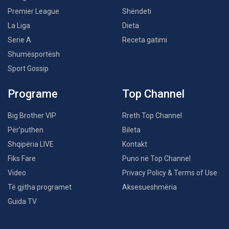
Premier League
Shëndeti
La Liga
Dieta
Serie A
Receta gatimi
Shumësportësh
Sport Gossip
Programe
Top Channel
Big Brother VIP
Rreth Top Channel
Për’puthen
Bileta
Shqipëria LIVE
Kontakt
Fiks Fare
Puno në Top Channel
Video
Privacy Policy & Terms of Use
Të gjitha programet
Aksesueshmëria
Guida TV