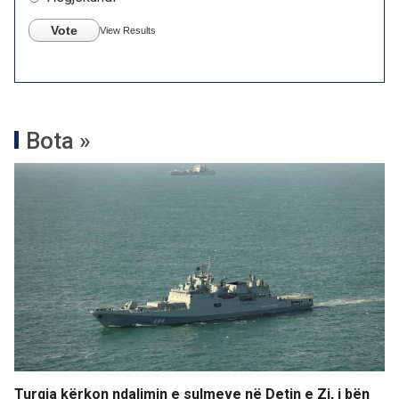
Vote
View Results
Bota »
Turqia kërkon ndalimin e sulmeve në Detin e Zi, i bën