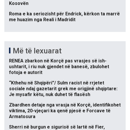
Kosovën
Roma e ka seriozisht për Endrick, kërkon ta marrë
me huazim nga Reali i Madridit
Më të lexuarat
RENEA zbarkon në Korçë pas vrasjes së ish-
ushtarit, i riu nuk gjendet në banesë, zbulohet
fotoja e autorit
“Kthehu në Shqipëri”/ Sulm racist në rrjetet
sociale ndaj gazetarit grek me origjinë shqiptare:
Je mysafir këtu, nuk duhet të flasësh
Zbardhen detaje nga vrasja në Korçë, identifikohet
viktima, 20-vjeçari ka qenë pjesë e Forcave të
Armatosura
Sherri në burgun e sigurisë së lartë në Fier,