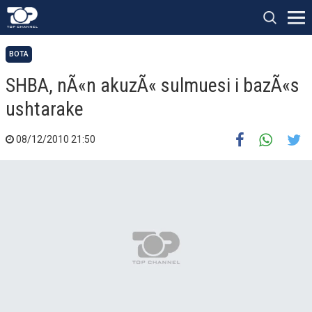
BOTA
SHBA, nÃ«n akuzÃ« sulmuesi i bazÃ«s
ushtarake
08/12/2010 21:50