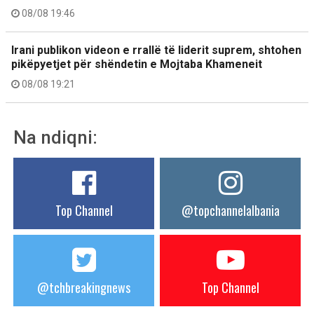
08/08 19:46
Irani publikon videon e rrallë të liderit suprem, shtohen
pikëpyetjet për shëndetin e Mojtaba Khameneit
08/08 19:21
Na ndiqni:
Top Channel
@topchannelalbania
@tchbreakingnews
Top Channel