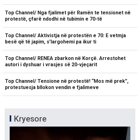
Top Channel/ Nga fjalimet për Ramën te tensionet në
protestë, çfarë ndodhi në tubimin e 70-të
Top Channel/ Aktivistja në protestën e 70: E vetmja
besë që të japim, s’largohemi pa ikur ti
Top Channel/ RENEA zbarkon në Korçë. Arrestohet
autori i dyshuar i vrasjes së 20-vjeçarit
Top Channel/ Tensione në protestë! “Mos më prek”,
protestuesja bllokon vendin e fjalimeve
Kryesore