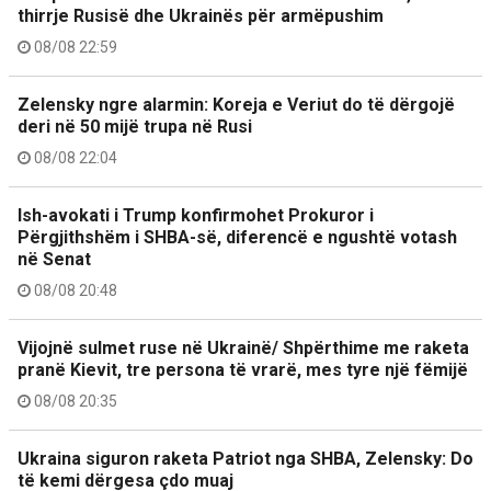
thirrje Rusisë dhe Ukrainës për armëpushim
08/08 22:59
Zelensky ngre alarmin: Koreja e Veriut do të dërgojë
deri në 50 mijë trupa në Rusi
08/08 22:04
Ish-avokati i Trump konfirmohet Prokuror i
Përgjithshëm i SHBA-së, diferencë e ngushtë votash
në Senat
08/08 20:48
Vijojnë sulmet ruse në Ukrainë/ Shpërthime me raketa
pranë Kievit, tre persona të vrarë, mes tyre një fëmijë
08/08 20:35
Ukraina siguron raketa Patriot nga SHBA, Zelensky: Do
të kemi dërgesa çdo muaj