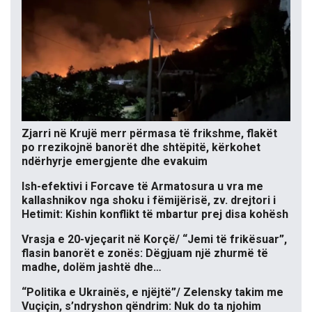
Zjarri në Krujë merr përmasa të frikshme, flakët
po rrezikojnë banorët dhe shtëpitë, kërkohet
ndërhyrje emergjente dhe evakuim
Ish-efektivi i Forcave të Armatosura u vra me
kallashnikov nga shoku i fëmijërisë, zv. drejtori i
Hetimit: Kishin konflikt të mbartur prej disa kohësh
Vrasja e 20-vjeçarit në Korçë/ “Jemi të frikësuar”,
flasin banorët e zonës: Dëgjuam një zhurmë të
madhe, dolëm jashtë dhe…
“Politika e Ukrainës, e njëjtë”/ Zelensky takim me
Vuçiçin, s’ndryshon qëndrim: Nuk do ta njohim