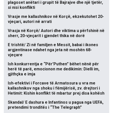
plagoset anëtari i grupit të Bajrajve dhe një tjetër,
si nisi konflikti
Vrasje me kallashnikov në Korçë, ekzekutohet 20-
vjeçari, autori në arrati
Vrasja në Korçë/ Autori dhe viktima u përfshinë në
sherr, 20-vjeçarit i gjendet thika në dorë
E trishtë/ Zi në familjen e Messit, babai i ikones
argjentinase ndahet nga jeta në moshën 68-
vjeçare
Ish konkurrentja e “Për’Puthen” bëhet nënë për
herë të parë, emocionon me dedikimin: Dielli im,
gjithçka e imja
Ish-efektivi i Forcave të Armatosura u vra me
kallashnikov nga shoku i fëmijërisë, zv. drejtori i
Hetimit: Kishin konflikt të mbartur prej disa kohësh
Skandal/ E dashura e Infantinos u pagua nga UEFA,
pretendimi tronditës i “The Telegraph”