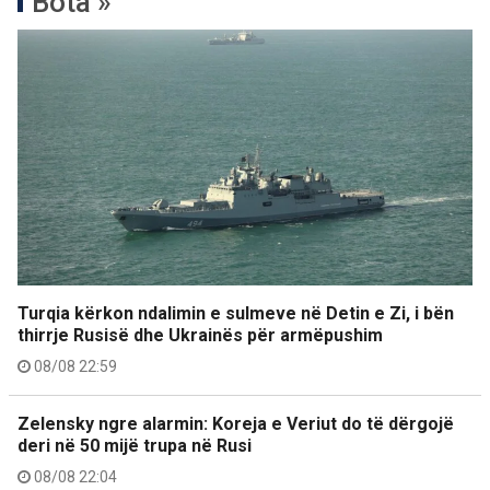
Bota »
Turqia kërkon ndalimin e sulmeve në Detin e Zi, i bën
thirrje Rusisë dhe Ukrainës për armëpushim
08/08 22:59
Zelensky ngre alarmin: Koreja e Veriut do të dërgojë
deri në 50 mijë trupa në Rusi
08/08 22:04