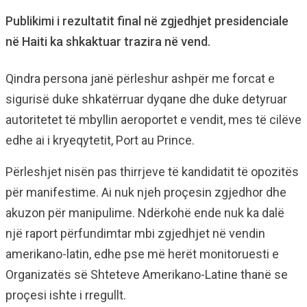
Publikimi i rezultatit final në zgjedhjet presidenciale
në Haiti ka shkaktuar trazira në vend.
Qindra persona janë përleshur ashpër me forcat e
sigurisë duke shkatërruar dyqane dhe duke detyruar
autoritetet të mbyllin aeroportet e vendit, mes të cilëve
edhe ai i kryeqytetit, Port au Prince.
Përleshjet nisën pas thirrjeve të kandidatit të opozitës
për manifestime. Ai nuk njeh proçesin zgjedhor dhe
akuzon për manipulime. Ndërkohë ende nuk ka dalë
një raport përfundimtar mbi zgjedhjet në vendin
amerikano-latin, edhe pse më herët monitoruesti e
Organizatës së Shteteve Amerikano-Latine thanë se
proçesi ishte i rregullt.