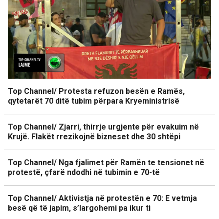
Top Channel/ Protesta refuzon besën e Ramës,
qytetarët 70 ditë tubim përpara Kryeministrisë
Top Channel/ Zjarri, thirrje urgjente për evakuim në
Krujë. Flakët rrezikojnë bizneset dhe 30 shtëpi
Top Channel/ Nga fjalimet për Ramën te tensionet në
protestë, çfarë ndodhi në tubimin e 70-të
Top Channel/ Aktivistja në protestën e 70: E vetmja
besë që të japim, s’largohemi pa ikur ti