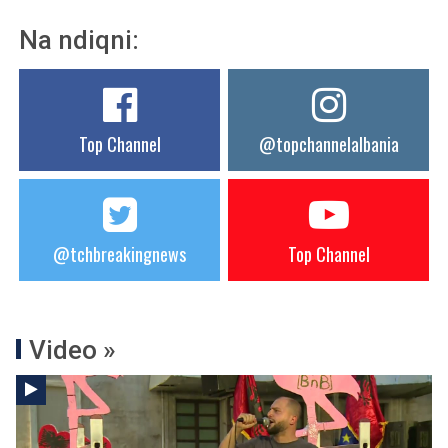
Na ndiqni:
Top Channel
@topchannelalbania
@tchbreakingnews
Top Channel
Video »