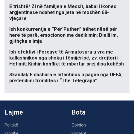
E trishtë/ Zi në familjen e Messit, babai i ikones
argjentinase ndahet nga jeta në moshën 68-
vjeçare
Ish konkurrentja e “Për’Puthen” bëhet nënë për
herë të parë, emocionon me dedikimin: Dielli im,
gjithçka e imja
Ish-efektivi i Forcave të Armatosura u vra me
kallashnikov nga shoku i fëmijërisë, zv. drejtori i
Hetimit: Kishin konflikt të mbartur prej disa kohësh
Skandal/ E dashura e Infantinos u pagua nga UEFA,
pretendimi tronditës i “The Telegraph”
Lajme
Bota
Politikë
Opinion
Kronikë
Koment