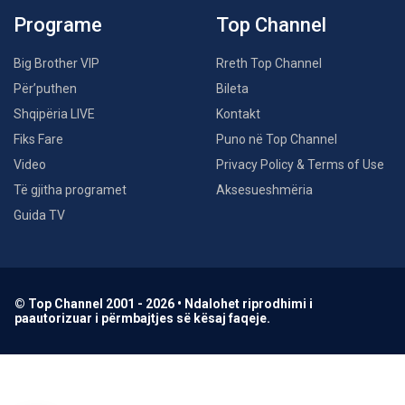
Programe
Top Channel
Big Brother VIP
Rreth Top Channel
Për’puthen
Bileta
Shqipëria LIVE
Kontakt
Fiks Fare
Puno në Top Channel
Video
Privacy Policy & Terms of Use
Të gjitha programet
Aksesueshmëria
Guida TV
© Top Channel 2001 - 2026 • Ndalohet riprodhimi i
paautorizuar i përmbajtjes së kësaj faqeje.