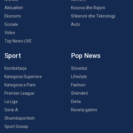
Aktualitet
Kosova dhe Rajoni
Ekonomi
Shkencë dhe Teknologji
Sociale
Auto
Video
Top News LIVE
Sport
Pop News
Kombëtarja
Showbiz
Kategoria Superiore
Lifestyle
Kategoria e Parë
Fashion
Premier League
Shëndeti
La Liga
Dieta
Serie A
Receta gatimi
Shumësportësh
Sport Gossip