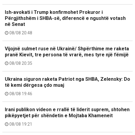
Ish-avokati i Trump konfirmohet Prokuror i
Përgjithshëm i SHBA-së, diferencë e ngushtë votash
në Senat
08/08 20:48
Vijojnë sulmet ruse në Ukrainë/ Shpërthime me raketa
pranë Kievit, tre persona të vrarë, mes tyre një fëmijë
08/08 20:35
Ukraina siguron raketa Patriot nga SHBA, Zelensky: Do
të kemi dërgesa çdo muaj
08/08 19:46
Irani publikon videon e rrallë të liderit suprem, shtohen
pikëpyetjet për shëndetin e Mojtaba Khameneit
08/08 19:21