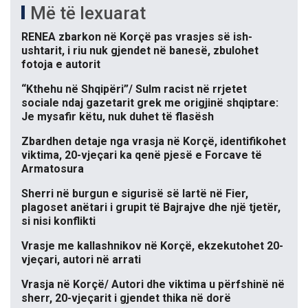
Më të lexuarat
RENEA zbarkon në Korçë pas vrasjes së ish-
ushtarit, i riu nuk gjendet në banesë, zbulohet
fotoja e autorit
“Kthehu në Shqipëri”/ Sulm racist në rrjetet
sociale ndaj gazetarit grek me origjinë shqiptare:
Je mysafir këtu, nuk duhet të flasësh
Zbardhen detaje nga vrasja në Korçë, identifikohet
viktima, 20-vjeçari ka qenë pjesë e Forcave të
Armatosura
Sherri në burgun e sigurisë së lartë në Fier,
plagoset anëtari i grupit të Bajrajve dhe një tjetër,
si nisi konflikti
Vrasje me kallashnikov në Korçë, ekzekutohet 20-
vjeçari, autori në arrati
Vrasja në Korçë/ Autori dhe viktima u përfshinë në
sherr, 20-vjeçarit i gjendet thika në dorë