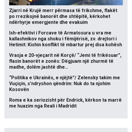
Zjarri në Krujë merr përmasa të frikshme, flakët
po rrezikojnë banorët dhe shtëpitë, kërkohet
ndërhyrje emergjente dhe evakuim
Ish-efektivi i Forcave të Armatosura u vra me
kallashnikov nga shoku i fëmijërisë, zv. drejtori i
Hetimit: Kishin konflikt të mbartur prej disa kohësh
Vrasja e 20-vjeçarit në Korçë/ “Jemi të frikësuar”,
flasin banorët e zonës: Dëgjuam një zhurmë të
madhe, dolëm jashtë dhe…
“Politika e Ukrainës, e njëjtë”/ Zelensky takim me
Vuçiçin, s’ndryshon qëndrim: Nuk do ta njohim
Kosovën
Roma e ka seriozisht për Endrick, kërkon ta marrë
me huazim nga Reali i Madridit