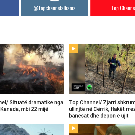
@topchannelalbania
Top Channe
el/ Situatë dramatike nga
Top Channel/ Zjarri shkru
 Kanada, mbi 22 mijë
ullinjtë në Cërrik, flakët rr
banesat dhe depon e ujit