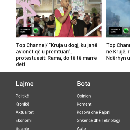
Top Channel/ “Kruja u dogj, ku janë
Top Channe
avionët që u premtuan”,
në Krujë, 
protestuesit: Rama, do të të marrë
Ndërhyn u
deti
Lajme
Bota
Politikë
Opinion
Kronikë
Koment
Aktualitet
Kosova dhe Rajoni
Ekonomi
Shkencë dhe Teknologji
Sociale
Auto