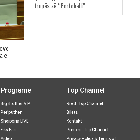
trupës së “Portokalli”
sovë
a e
Programe
Top Channel
Big Brother VIP
Rreth Top Channel
Për’puthen
Bileta
Shqipëria LIVE
Kontakt
Fiks Fare
Puno në Top Channel
Video
Privacy Policy & Terms of