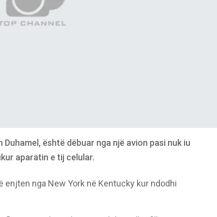
h Duhamel, është dëbuar nga një avion pasi nuk iu
kur aparatin e tij celular.
 të enjten nga New York në Kentucky kur ndodhi