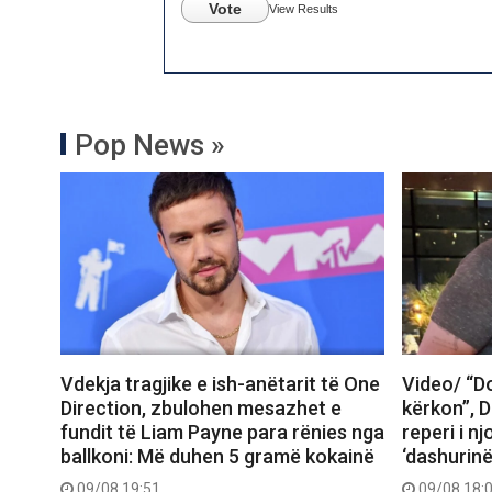
Vote
View Results
Pop News »
Vdekja tragjike e ish-anëtarit të One
Video/ “D
Direction, zbulohen mesazhet e
kërkon”, Dr
fundit të Liam Payne para rënies nga
reperi i nj
ballkoni: Më duhen 5 gramë kokainë
‘dashurinë
09/08 19:51
09/08 18: