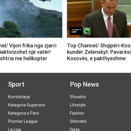
l/ Vijon frika nga zjarri
Top Channel/ Shqipëri-Ko
riaktivizohet një vatër!
kundër Zelenskyt: Pavarësi
shtria me helikopter
Kosovës, e pakthyeshme
Sport
Pop News
Kombëtarja
Showbiz
Kategoria Superiore
Lifestyle
Kategoria e Parë
Fashion
Premier League
Shëndeti
La Liga
Dieta