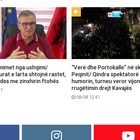
lmimet nga ushqimi/
“Verë dhe Portokalle” në s
at e larta shtojnë rastet,
Peqinit/ Qindra spektatorë 
jdes me zinxhirin ftohës
humorin, turneu veror vijo
rrugëtimin drejt Kavajës
17
08/08 12:41