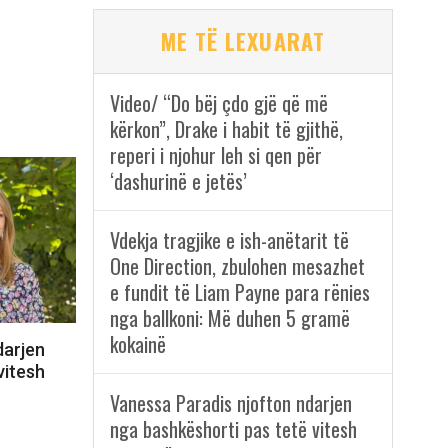
ME TË LEXUARAT
Video/ “Do bëj çdo gjë që më
kërkon”, Drake i habit të gjithë,
reperi i njohur leh si qen për
‘dashurinë e jetës’
Vdekja tragjike e ish-anëtarit të
One Direction, zbulohen mesazhet
e fundit të Liam Payne para rënies
nga ballkoni: Më duhen 5 gramë
kokainë
darjen
vitesh
Vanessa Paradis njofton ndarjen
nga bashkëshorti pas tetë vitesh