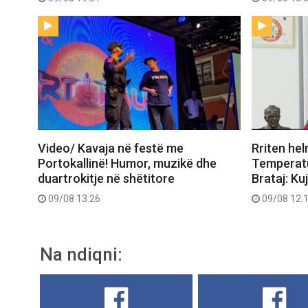
Video/ Kavaja në festë me
Rriten he
Portokallinë! Humor, muzikë dhe
Temperatur
duartrokitje në shëtitore
Brataj: Ku
09/08 13:26
09/08 12:
Na ndiqni: