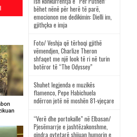
Ish konkurrentja e “Për’Puthen”
l
bëhet nënë për herë të parë,
emocionon me dedikimin: Dielli im,
gjithçka e imja
Foto/ Veshja që tërhoqi gjithë
vëmendjen, Charlize Theron
shfaqet me një look të ri në turin
botëror të “The Odyssey”
Shuhet legjenda e muzikës
flamenco, Pepe Habichuela
ndërron jetë në moshën 81-vjeçare
mbon
ezikuan
“Verë dhe portokalle” në Elbasan/
Pjesëmarrje e jashtëzakonshme,
qindra qytetarë shijuan humorin e