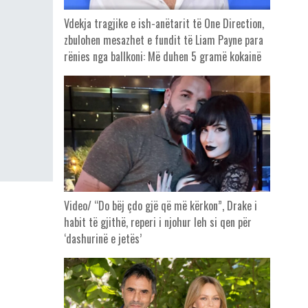
Vdekja tragjike e ish-anëtarit të One Direction,
zbulohen mesazhet e fundit të Liam Payne para
rënies nga ballkoni: Më duhen 5 gramë kokainë
Video/ “Do bëj çdo gjë që më kërkon”, Drake i
habit të gjithë, reperi i njohur leh si qen për
‘dashurinë e jetës’