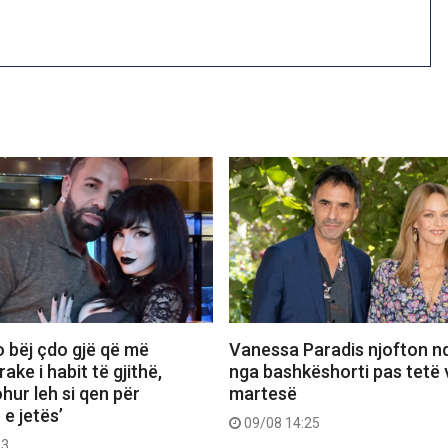
o bëj çdo gjë që më
Vanessa Paradis njofton n
ake i habit të gjithë,
nga bashkëshorti pas tetë 
ohur leh si qen për
martesë
 e jetës’
09/08 14:25
03