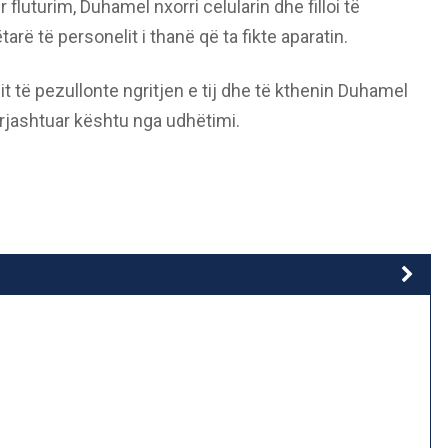
fluturim, Duhamel nxorri celularin dhe filloi të
ë të personelit i thanë që ta fikte aparatin.
onit të pezullonte ngritjen e tij dhe të kthenin Duhamel
ërjashtuar kështu nga udhëtimi.