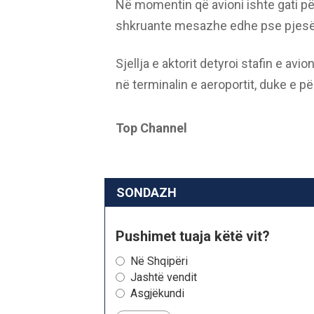
Në momentin që avioni ishte gati për 
shkruante mesazhe edhe pse pjesëtar
Sjellja e aktorit detyroi stafin e avi
në terminalin e aeroportit, duke e p
Top Channel
SONDAZH
Pushimet tuaja këtë vit?
Në Shqipëri
Jashtë vendit
Asgjëkundi