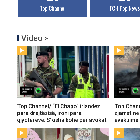
Top Channel
TCH Pop News
Video »
Top Channel/ “El Chapo” irlandez
Top Chann
para drejtësisë, ironi para
zjarret në
gjyqtarëve: S’kisha kohë për avokat
evakuime