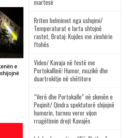
martesë
Rriten helmimet nga ushqimi/
Temperaturat e larta shtojnë
rastet, Brataj: Kujdes me zinxhirin
ftohës
Video/ Kavaja në festë me
kenën e
Portokallinë! Humor, muzikë dhe
shijojnë
duartrokitje në shëtitore
n
“Verë dhe Portokalle” në skenën e
Peqinit/ Qindra spektatorë shijojnë
humorin, turneu veror vijon
rrugëtimin drejt Kavajës