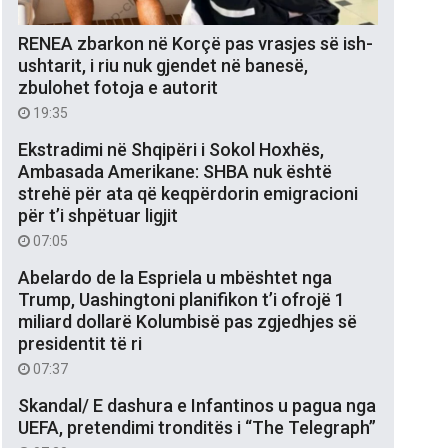
RENEA zbarkon në Korçë pas vrasjes së ish-
ushtarit, i riu nuk gjendet në banesë,
zbulohet fotoja e autorit
19:35
Ekstradimi në Shqipëri i Sokol Hoxhës,
Ambasada Amerikane: SHBA nuk është
strehë për ata që keqpërdorin emigracioni
për t’i shpëtuar ligjit
07:05
Abelardo de la Espriela u mbështet nga
Trump, Uashingtoni planifikon t’i ofrojë 1
miliard dollarë Kolumbisë pas zgjedhjes së
presidentit të ri
07:37
Skandal/ E dashura e Infantinos u pagua nga
UEFA, pretendimi tronditës i “The Telegraph”