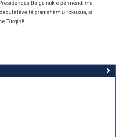
 i Presidencës Belge nuk e përmendi më
deputetëve të pranishëm u fokusua, si
he Turqinë.