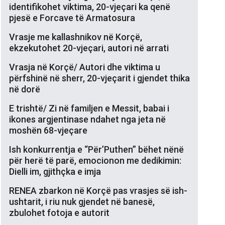
identifikohet viktima, 20-vjeçari ka qenë
pjesë e Forcave të Armatosura
Vrasje me kallashnikov në Korçë,
ekzekutohet 20-vjeçari, autori në arrati
Vrasja në Korçë/ Autori dhe viktima u
përfshinë në sherr, 20-vjeçarit i gjendet thika
në dorë
E trishtë/ Zi në familjen e Messit, babai i
ikones argjentinase ndahet nga jeta në
moshën 68-vjeçare
Ish konkurrentja e “Për’Puthen” bëhet nënë
për herë të parë, emocionon me dedikimin:
Dielli im, gjithçka e imja
RENEA zbarkon në Korçë pas vrasjes së ish-
ushtarit, i riu nuk gjendet në banesë,
zbulohet fotoja e autorit