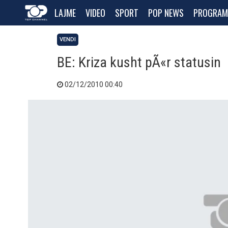
LAJME
VIDEO
SPORT
POP NEWS
PROGRAM
VENDI
BE: Kriza kusht pÃ«r statusin
02/12/2010 00:40