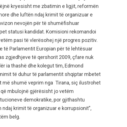
bëjnë kryesisht me zbatimin e ligjit, reformën
ore dhe luftën ndaj krimit të organizuar e
ënvizon nevojën për të shumëfishuar
jepet statusi kandidat. Komisioni rekomandoi
tëm pasi të vlerësohej një progres pozitiv.
e të Parlamentit Europian për të lehtësuar
as zgjedhjeve të qershorit 2009, çfare nuk
dër ia thashë dhe kolegut tim, Edmond
onimit të duhur të parlamentit shqiptar mbetet
et më shumë veprim nga Tirana, siç ilustrohet
i, që mbulojnë gjërësisht jo vetëm
tucioneve demokratike, por gjithashtu
n ndaj krimit të organizuar e korrupsionit”,
tëm belg.