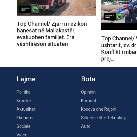
Top Channel/ Zjarri rrezikon
banesat në Mallakastër,
evakuohen familjet. Era
Top Channel/ V
vështirëson situatën
ushtarit, zv. dr
Konflikt i mba
prej…
Lajme
Bota
Politikë
Opinion
Kronikë
Koment
Aktualitet
Kosova dhe Rajoni
Ekonomi
Shkencë dhe Teknologji
Sociale
Auto
Video