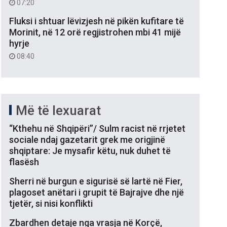
07:20
Fluksi i shtuar lëvizjesh në pikën kufitare të
Morinit, në 12 orë regjistrohen mbi 41 mijë
hyrje
08:40
Më të lexuarat
“Kthehu në Shqipëri”/ Sulm racist në rrjetet
sociale ndaj gazetarit grek me origjinë
shqiptare: Je mysafir këtu, nuk duhet të
flasësh
Sherri në burgun e sigurisë së lartë në Fier,
plagoset anëtari i grupit të Bajrajve dhe një
tjetër, si nisi konflikti
Zbardhen detaje nga vrasja në Korçë,