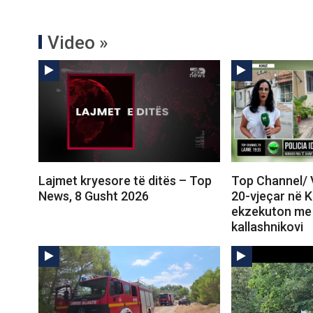
Video »
Lajmet kryesore të ditës – Top
Top Channel/ 
News, 8 Gusht 2026
20-vjeçar në 
ekzekuton me 
kallashnikovi