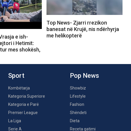
Top News- Zjarri rrezikon
banesat në Krujë, nis ndërhyrja
me helikopterë
rasja e ish-
ejtori i Hetimit:
rtur mes shokësh,
Sport
Pop News
Kombëtarja
Showbiz
Kategoria Superiore
Lifestyle
Kategoria e Parë
Fashion
Premier League
Shëndeti
La Liga
Dieta
Serie A
Receta gatimi