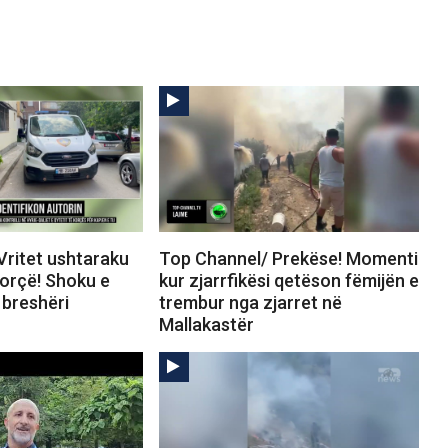
Vritet ushtaraku
Top Channel/ Prekëse! Momenti
Korçë! Shoku e
kur zjarrfikësi qetëson fëmijën e
breshëri
trembur nga zjarret në
Mallakastër