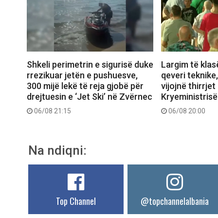
Shkeli perimetrin e sigurisë duke
Largim të klas
rrezikuar jetën e pushuesve,
qeveri teknike
300 mijë lekë të reja gjobë për
vijojnë thirrjet
drejtuesin e ‘Jet Ski’ në Zvërnec
Kryeministrisë
06/08 21:15
06/08 20:00
Na ndiqni:
Top Channel
@topchannelalbania