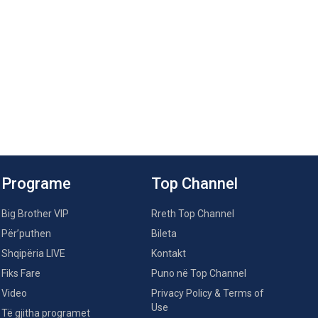
Programe
Top Channel
Big Brother VIP
Rreth Top Channel
Për’puthen
Bileta
Shqipëria LIVE
Kontakt
Fiks Fare
Puno në Top Channel
Video
Privacy Policy & Terms of
Use
Të gjitha programet