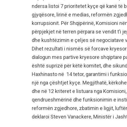
ndersa listoi 7 prioritetet kyçe që kanë të 
gjyqësore, lirinë e medias, reformën zgjedh
korrupsionit. Për Shqipërinë, Komisioni n
përpjekjet në terren përpara se vendit t’i 
dhe kushtëzimin e çeljes së negociatave ve
Dihet rezultati i nismës së forcave kryesor
dialogun mes partive kryesore shqiptare p
është suprizë për këtë komitet, dhe sikun
Haxhinasto në 14 tetor, garantimi i funksi
një nga çështjet kyçe. Megjithatë, kërkoh
dhe në 12 kriteret e listuara nga Komision
qendrueshmërinë dhe funksionimin e insti
reformën zgjedhore, zbatimin e ligjit, luftë
deklaroi Steven Vanackere, Ministër i Jash