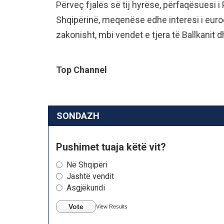
Përveç fjalës së tij hyrëse, përfaqësuesi
Shqipërinë, meqenëse edhe interesi i euro
zakonisht, mbi vendet e tjera të Ballkanit d
Top Channel
SONDAZH
Pushimet tuaja këtë vit?
Në Shqipëri
Jashtë vendit
Asgjëkundi
Vote
View Results