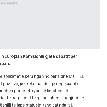
n Europian Komisionin gjatë debatit për
shtëm.
ër aplikimet e bëra nga Shqipëria dhe Mali i Zi.
et pozitive, por rekomandoi që negociatat e
ushen priotetet kyçe që listohen në
uadër të përparimit të gjithanshëm, megjithëse
illi të japë statusin kandidat ndaj tij,