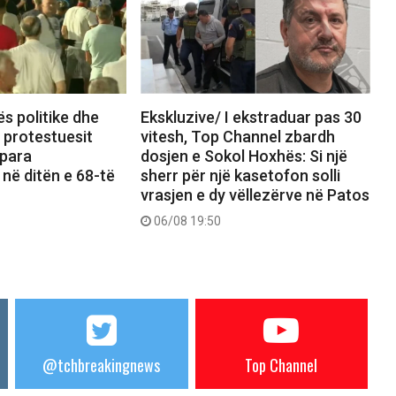
ës politike dhe
Ekskluzive/ I ekstraduar pas 30
, protestuesit
vitesh, Top Channel zbardh
 para
dosjen e Sokol Hoxhës: Si një
 në ditën e 68-të
sherr për një kasetofon solli
vrasjen e dy vëllezërve në Patos
06/08 19:50
@tchbreakingnews
Top Channel