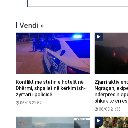
Vendi »
Konflikt me stafin e hotelit në
Zjarri aktiv e
Dhërmi, shpallet në kërkim ish-
Ngraçan, ekipe
zyrtari i policisë
ndërpresin op
shkak të errës
06/08 21:52
06/08 21:35