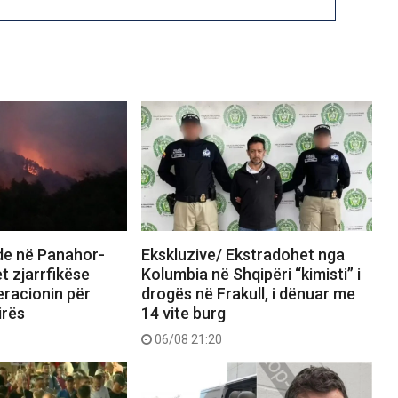
nde në Panahor-
Ekskluzive/ Ekstradohet nga
t zjarrfikëse
Kolumbia në Shqipëri “kimisti” i
eracionin për
drogës në Frakull, i dënuar me
irës
14 vite burg
06/08 21:20