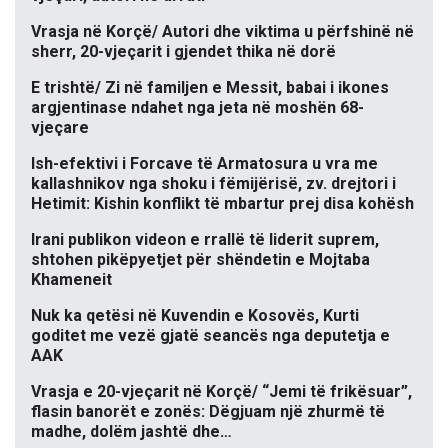
Vrasja në Korçë/ Autori dhe viktima u përfshinë në
sherr, 20-vjeçarit i gjendet thika në dorë
E trishtë/ Zi në familjen e Messit, babai i ikones
argjentinase ndahet nga jeta në moshën 68-
vjeçare
Ish-efektivi i Forcave të Armatosura u vra me
kallashnikov nga shoku i fëmijërisë, zv. drejtori i
Hetimit: Kishin konflikt të mbartur prej disa kohësh
Irani publikon videon e rrallë të liderit suprem,
shtohen pikëpyetjet për shëndetin e Mojtaba
Khameneit
Nuk ka qetësi në Kuvendin e Kosovës, Kurti
goditet me vezë gjatë seancës nga deputetja e
AAK
Vrasja e 20-vjeçarit në Korçë/ “Jemi të frikësuar”,
flasin banorët e zonës: Dëgjuam një zhurmë të
madhe, dolëm jashtë dhe…