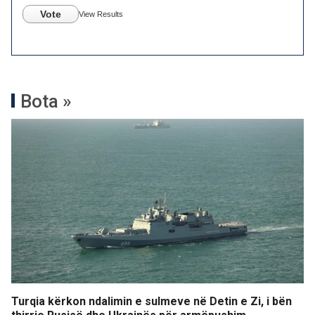
Vote
View Results
Bota »
Turqia kërkon ndalimin e sulmeve në Detin e Zi, i bën