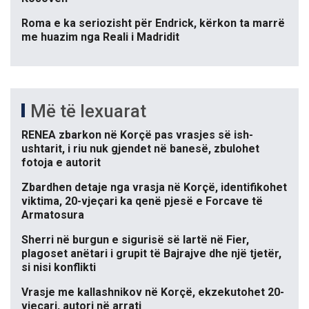
Roma e ka seriozisht për Endrick, kërkon ta marrë
me huazim nga Reali i Madridit
Më të lexuarat
RENEA zbarkon në Korçë pas vrasjes së ish-
ushtarit, i riu nuk gjendet në banesë, zbulohet
fotoja e autorit
Zbardhen detaje nga vrasja në Korçë, identifikohet
viktima, 20-vjeçari ka qenë pjesë e Forcave të
Armatosura
Sherri në burgun e sigurisë së lartë në Fier,
plagoset anëtari i grupit të Bajrajve dhe një tjetër,
si nisi konflikti
Vrasje me kallashnikov në Korçë, ekzekutohet 20-
vjeçari, autori në arrati