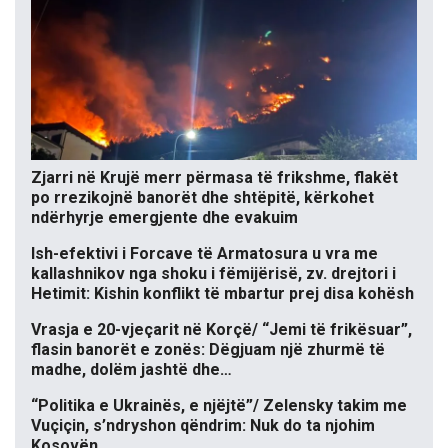
Zjarri në Krujë merr përmasa të frikshme, flakët
po rrezikojnë banorët dhe shtëpitë, kërkohet
ndërhyrje emergjente dhe evakuim
Ish-efektivi i Forcave të Armatosura u vra me
kallashnikov nga shoku i fëmijërisë, zv. drejtori i
Hetimit: Kishin konflikt të mbartur prej disa kohësh
Vrasja e 20-vjeçarit në Korçë/ “Jemi të frikësuar”,
flasin banorët e zonës: Dëgjuam një zhurmë të
madhe, dolëm jashtë dhe…
“Politika e Ukrainës, e njëjtë”/ Zelensky takim me
Vuçiçin, s’ndryshon qëndrim: Nuk do ta njohim
Kosovën