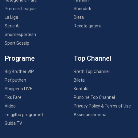
Kategoria e Parë
Fashion
Premier League
Shëndeti
La Liga
Dieta
Serie A
Receta gatimi
Shumësportësh
Sport Gossip
Programe
Top Channel
Big Brother VIP
Rreth Top Channel
Për’puthen
Bileta
Shqipëria LIVE
Kontakt
Fiks Fare
Puno në Top Channel
Video
Privacy Policy & Terms of Use
Të gjitha programet
Aksesueshmëria
Guida TV