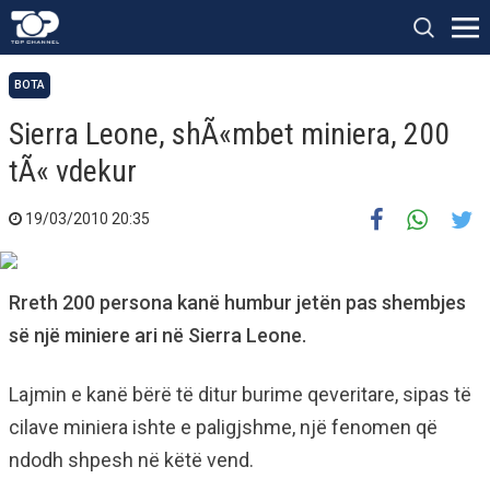
BOTA
Sierra Leone, shÃ«mbet miniera, 200
tÃ« vdekur
19/03/2010 20:35
Rreth 200 persona kanë humbur jetën pas shembjes
së një miniere ari në Sierra Leone.
Lajmin e kanë bërë të ditur burime qeveritare, sipas të
cilave miniera ishte e paligjshme, një fenomen që
ndodh shpesh në këtë vend.