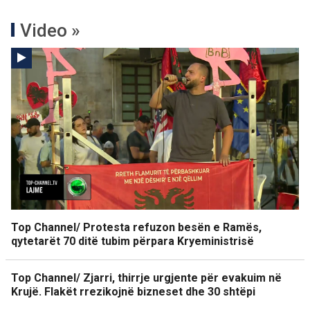
Video »
Top Channel/ Protesta refuzon besën e Ramës,
qytetarët 70 ditë tubim përpara Kryeministrisë
Top Channel/ Zjarri, thirrje urgjente për evakuim në
Krujë. Flakët rrezikojnë bizneset dhe 30 shtëpi