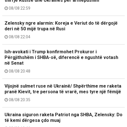
thirrje Rusisë dhe Ukrainës për armëpushim
08/08 22:59
Zelensky ngre alarmin: Koreja e Veriut do të dërgojë
deri në 50 mijë trupa në Rusi
08/08 22:04
Ish-avokati i Trump konfirmohet Prokuror i
Përgjithshëm i SHBA-së, diferencë e ngushtë votash
në Senat
08/08 20:48
Vijojnë sulmet ruse në Ukrainë/ Shpërthime me raketa
pranë Kievit, tre persona të vrarë, mes tyre një fëmijë
08/08 20:35
Ukraina siguron raketa Patriot nga SHBA, Zelensky: Do
të kemi dërgesa çdo muaj