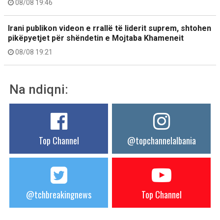
08/08 19:46
Irani publikon videon e rrallë të liderit suprem, shtohen
pikëpyetjet për shëndetin e Mojtaba Khameneit
08/08 19:21
Na ndiqni:
Top Channel
@topchannelalbania
@tchbreakingnews
Top Channel