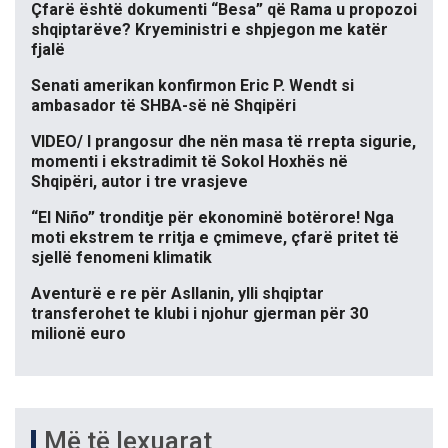
Çfarë është dokumenti “Besa” që Rama u propozoi
shqiptarëve? Kryeministri e shpjegon me katër
fjalë
Senati amerikan konfirmon Eric P. Wendt si
ambasador të SHBA-së në Shqipëri
VIDEO/ I prangosur dhe nën masa të rrepta sigurie,
momenti i ekstradimit të Sokol Hoxhës në
Shqipëri, autor i tre vrasjeve
“El Niño” tronditje për ekonominë botërore! Nga
moti ekstrem te rritja e çmimeve, çfarë pritet të
sjellë fenomeni klimatik
Aventurë e re për Asllanin, ylli shqiptar
transferohet te klubi i njohur gjerman për 30
milionë euro
Më të lexuarat