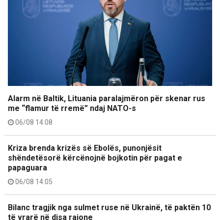
Alarm në Baltik, Lituania paralajmëron për skenar rus
me “flamur të rremë” ndaj NATO-s
06/08 14:08
Kriza brenda krizës së Ebolës, punonjësit
shëndetësorë kërcënojnë bojkotin për pagat e
papaguara
06/08 14:05
Bilanc tragjik nga sulmet ruse në Ukrainë, të paktën 10
të vrarë në disa rajone