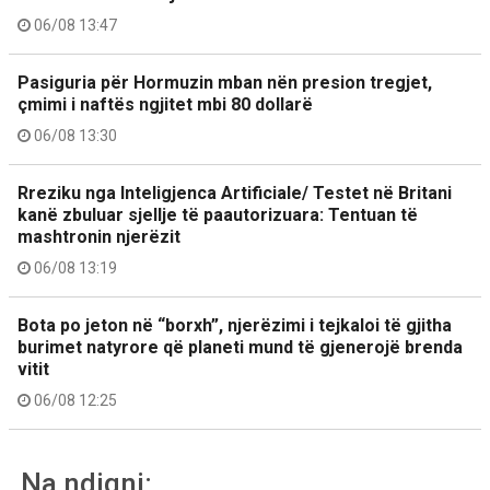
06/08 13:47
Pasiguria për Hormuzin mban nën presion tregjet,
çmimi i naftës ngjitet mbi 80 dollarë
06/08 13:30
Rreziku nga Inteligjenca Artificiale/ Testet në Britani
kanë zbuluar sjellje të paautorizuara: Tentuan të
mashtronin njerëzit
06/08 13:19
Bota po jeton në “borxh”, njerëzimi i tejkaloi të gjitha
burimet natyrore që planeti mund të gjenerojë brenda
vitit
06/08 12:25
Na ndiqni: