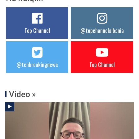
Top Channel
@topchannelalbania
@tchbreakingnews
Top Channel
Video »