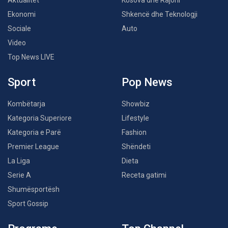
Aktualitet
Kosova dhe Rajoni
Ekonomi
Shkencë dhe Teknologji
Sociale
Auto
Video
Top News LIVE
Sport
Pop News
Kombëtarja
Showbiz
Kategoria Superiore
Lifestyle
Kategoria e Parë
Fashion
Premier League
Shëndeti
La Liga
Dieta
Serie A
Receta gatimi
Shumësportësh
Sport Gossip