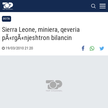
BOTA
Sierra Leone, miniera, qeveria
pÃ«rgÃ«njeshtron bilancin
19/03/2010 21:20