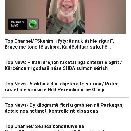
Top Channel/ “Skanimi i fytyrës nuk është siguri”,
Braçe me tone të ashpra: Ka dështuar sa kohë…
Top News – Irani drejton raketat nga shtetet e Gjirit /
Kërcënon t’i godasë nëse SHBA sulmon sërish
Top News- 6 viktima dhe dhjetëra të shtruar/ Rriten
rastet me virusin e Nilit Perëndimor në Greqi
Top News- Dy kilogramë flori u grabitën në Paskuqan,
detaje nga hetimet, kontrolle në disa zona
Top Channel/ Seanca konstituive në