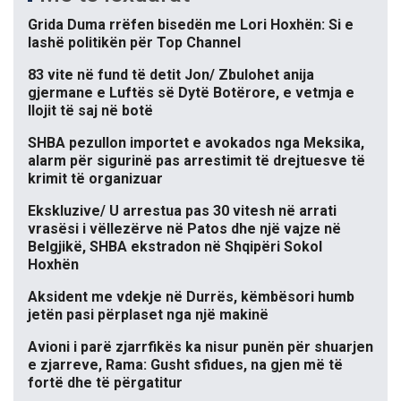
Grida Duma rrëfen bisedën me Lori Hoxhën: Si e
lashë politikën për Top Channel
83 vite në fund të detit Jon/ Zbulohet anija
gjermane e Luftës së Dytë Botërore, e vetmja e
llojit të saj në botë
SHBA pezullon importet e avokados nga Meksika,
alarm për sigurinë pas arrestimit të drejtuesve të
krimit të organizuar
Ekskluzive/ U arrestua pas 30 vitesh në arrati
vrasësi i vëllezërve në Patos dhe një vajze në
Belgjikë, SHBA ekstradon në Shqipëri Sokol
Hoxhën
Aksident me vdekje në Durrës, këmbësori humb
jetën pasi përplaset nga një makinë
Avioni i parë zjarrfikës ka nisur punën për shuarjen
e zjarreve, Rama: Gusht sfidues, na gjen më të
fortë dhe të përgatitur