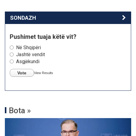
SONDAZH
Pushimet tuaja këtë vit?
Në Shqipëri
Jashtë vendit
Asgjëkundi
Vote
View Results
Bota »