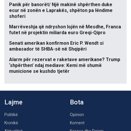
Panik për banorët/ Një makinë shpërthen duke
ecur në zonën e Laprakës, shpëton pa lëndime
shoferi
Marrëveshja që ndryshon lojën në Mesdhe, Franca
futet në projektin miliarda euro Greqi-Qipro
Senati amerikan konfirmon Eric P. Wendt si
ambasador të SHBA-së në Shqipëri
Alarm për rezervat e raketave amerikane? Trump
‘shpërthen’ ndaj mediave: Kemi më shumë
municione se kushdo tjetër
Lajme
Bota
Politikë
Opinion
Kronikë
Koment