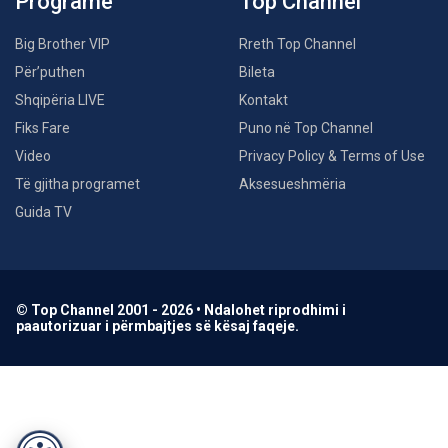
Programe
Top Channel
Big Brother VIP
Rreth Top Channel
Për’puthen
Bileta
Shqipëria LIVE
Kontakt
Fiks Fare
Puno në Top Channel
Video
Privacy Policy & Terms of Use
Të gjitha programet
Aksesueshmëria
Guida TV
© Top Channel 2001 - 2026 • Ndalohet riprodhimi i
paautorizuar i përmbajtjes së kësaj faqeje.