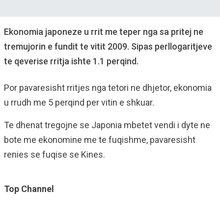
Ekonomia japoneze u rrit me teper nga sa pritej ne
tremujorin e fundit te vitit 2009. Sipas perllogaritjeve
te qeverise rritja ishte 1.1 perqind.
Por pavaresisht rritjes nga tetori ne dhjetor, ekonomia
u rrudh me 5 perqind per vitin e shkuar.
Te dhenat tregojne se Japonia mbetet vendi i dyte ne
bote me ekonomine me te fuqishme, pavaresisht
renies se fuqise se Kines.
Top Channel