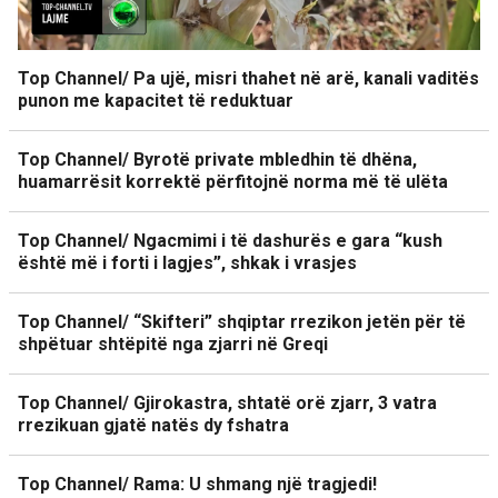
Top Channel/ Pa ujë, misri thahet në arë, kanali vaditës
punon me kapacitet të reduktuar
Top Channel/ Byrotë private mbledhin të dhëna,
huamarrësit korrektë përfitojnë norma më të ulëta
Top Channel/ Ngacmimi i të dashurës e gara “kush
është më i forti i lagjes”, shkak i vrasjes
Top Channel/ “Skifteri” shqiptar rrezikon jetën për të
shpëtuar shtëpitë nga zjarri në Greqi
Top Channel/ Gjirokastra, shtatë orë zjarr, 3 vatra
rrezikuan gjatë natës dy fshatra
Top Channel/ Rama: U shmang një tragjedi!