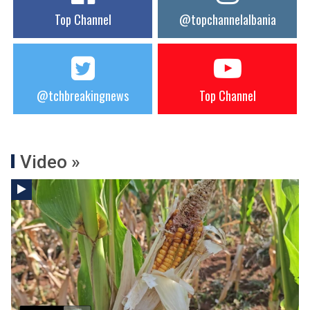
Top Channel
@topchannelalbania
@tchbreakingnews
Top Channel
Video »