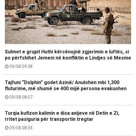
Sulmet e grupit Huthi kërcënojnë zgjerimin e luftës, si
po përfshihet Jemeni në konfliktin e Lindjes së Mesme
09/08 09:38
Tajfuni “Dolphin” godet Azinë/ Anulohen mbi 1,300
fluturime, më shumë se 400 mijë persona evakuohen
09/08 08:57
Turqia kufizon kalimin e disa anijeve në Detin e Zi,
rritet pasiguria për transportin tregtar
09/08 08:34