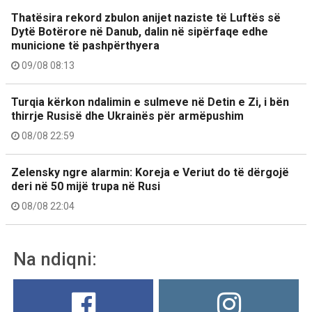
Thatësira rekord zbulon anijet naziste të Luftës së
Dytë Botërore në Danub, dalin në sipërfaqe edhe
municione të pashpërthyera
09/08 08:13
Turqia kërkon ndalimin e sulmeve në Detin e Zi, i bën
thirrje Rusisë dhe Ukrainës për armëpushim
08/08 22:59
Zelensky ngre alarmin: Koreja e Veriut do të dërgojë
deri në 50 mijë trupa në Rusi
08/08 22:04
Na ndiqni: