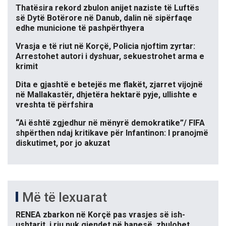
Thatësira rekord zbulon anijet naziste të Luftës
së Dytë Botërore në Danub, dalin në sipërfaqe
edhe municione të pashpërthyera
Vrasja e të riut në Korçë, Policia njoftim zyrtar:
Arrestohet autori i dyshuar, sekuestrohet arma e
krimit
Dita e gjashtë e betejës me flakët, zjarret vijojnë
në Mallakastër, dhjetëra hektarë pyje, ullishte e
vreshta të përfshira
“Ai është zgjedhur në mënyrë demokratike”/ FIFA
shpërthen ndaj kritikave për Infantinon: I pranojmë
diskutimet, por jo akuzat
Më të lexuarat
RENEA zbarkon në Korçë pas vrasjes së ish-
ushtarit, i riu nuk gjendet në banesë, zbulohet