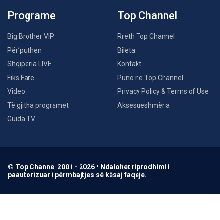
Programe
Top Channel
Big Brother VIP
Rreth Top Channel
Për’puthen
Bileta
Shqipëria LIVE
Kontakt
Fiks Fare
Puno në Top Channel
Video
Privacy Policy & Terms of Use
Të gjitha programet
Aksesueshmëria
Guida TV
© Top Channel 2001 - 2026 • Ndalohet riprodhimi i
paautorizuar i përmbajtjes së kësaj faqeje.