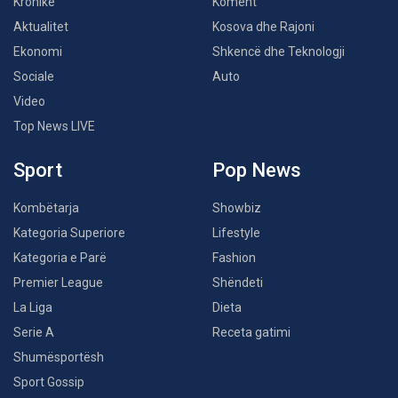
Kronikë
Koment
Aktualitet
Kosova dhe Rajoni
Ekonomi
Shkencë dhe Teknologji
Sociale
Auto
Video
Top News LIVE
Sport
Pop News
Kombëtarja
Showbiz
Kategoria Superiore
Lifestyle
Kategoria e Parë
Fashion
Premier League
Shëndeti
La Liga
Dieta
Serie A
Receta gatimi
Shumësportësh
Sport Gossip