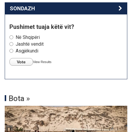
SONDAZH
Pushimet tuaja këtë vit?
Në Shqipëri
Jashtë vendit
Asgjëkundi
Vote
View Results
Bota »