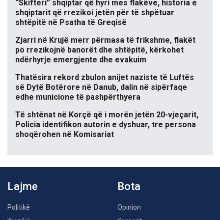
“Skifteri” shqiptar që hyri mes flakëve, historia e
shqiptarit që rrezikoi jetën për të shpëtuar
shtëpitë në Psatha të Greqisë
Zjarri në Krujë merr përmasa të frikshme, flakët
po rrezikojnë banorët dhe shtëpitë, kërkohet
ndërhyrje emergjente dhe evakuim
Thatësira rekord zbulon anijet naziste të Luftës
së Dytë Botërore në Danub, dalin në sipërfaqe
edhe municione të pashpërthyera
Të shtënat në Korçë që i morën jetën 20-vjeçarit,
Policia identifikon autorin e dyshuar, tre persona
shoqërohen në Komisariat
Lajme
Bota
Politikë
Opinion