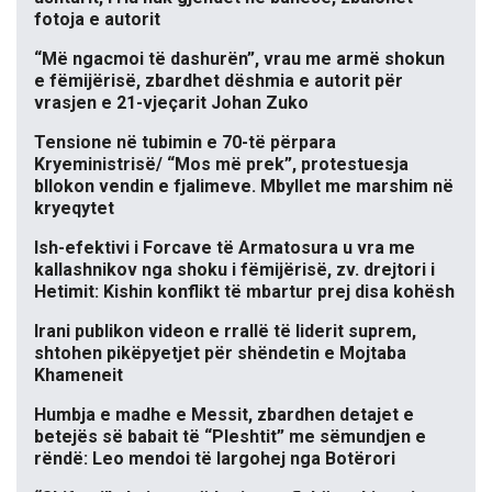
fotoja e autorit
“Më ngacmoi të dashurën”, vrau me armë shokun
e fëmijërisë, zbardhet dëshmia e autorit për
vrasjen e 21-vjeçarit Johan Zuko
Tensione në tubimin e 70-të përpara
Kryeministrisë/ “Mos më prek”, protestuesja
bllokon vendin e fjalimeve. Mbyllet me marshim në
kryeqytet
Ish-efektivi i Forcave të Armatosura u vra me
kallashnikov nga shoku i fëmijërisë, zv. drejtori i
Hetimit: Kishin konflikt të mbartur prej disa kohësh
Irani publikon videon e rrallë të liderit suprem,
shtohen pikëpyetjet për shëndetin e Mojtaba
Khameneit
Humbja e madhe e Messit, zbardhen detajet e
betejës së babait të “Pleshtit” me sëmundjen e
rëndë: Leo mendoi të largohej nga Botërori