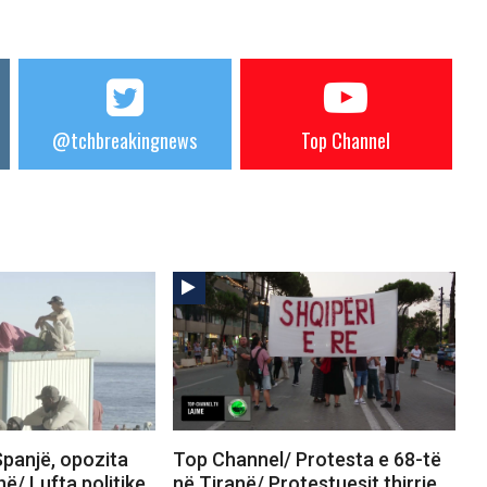
@tchbreakingnews
Top Channel
panjë, opozita
Top Channel/ Protesta e 68-të
në/ Lufta politike
në Tiranë/ Protestuesit thirrje