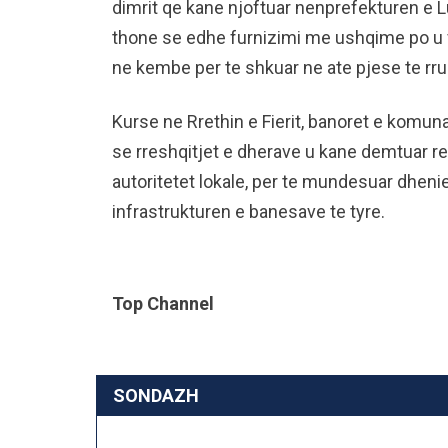
dimrit qe kane njoftuar nenprefekturen e 
thone se edhe furnizimi me ushqime po u v
ne kembe per te shkuar ne ate pjese te rr
Kurse ne Rrethin e Fierit, banoret e komun
se rreshqitjet e dherave u kane demtuar 
autoritetet lokale, per te mundesuar dhen
infrastrukturen e banesave te tyre.
Top Channel
SONDAZH