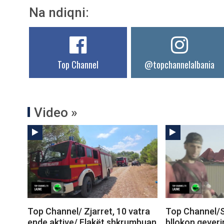
Na ndiqni:
Top Channel
@topchannelalbania
Video »
Top Channel/ Zjarret, 10 vatra
Top Channel/S
ende aktive/ Flakët shkrumbuan
bllokon qeveri