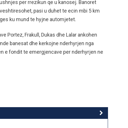
Lushnjes per rrezikun qe u kanosej. Banoret
eshtiresohet, pasi u duhet te ecin mbi 5 km
uges ku mund te hyjne automjetet.
ave Portez, Frakull, Dukas dhe Lalar ankohen
rende banesat dhe kerkojne nderhyrjen nga
ien e fondit te emergjencave per nderhyrjen ne