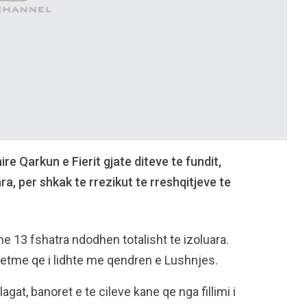
re Qarkun e Fierit gjate diteve te fundit,
ra, per shkak te rrezikut te rreshqitjeve te
 13 fshatra ndodhen totalisht te izoluara.
vetme qe i lidhte me qendren e Lushnjes.
gat, banoret e te cileve kane qe nga fillimi i