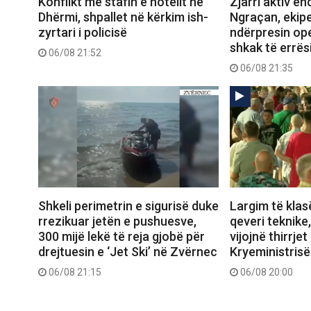
Konflikt me stafin e hotelit në
Zjarri aktiv e
Dhërmi, shpallet në kërkim ish-
Ngraçan, ekipe
zyrtari i policisë
ndërpresin op
shkak të errës
06/08 21:52
06/08 21:35
Shkeli perimetrin e sigurisë duke
Largim të klas
rrezikuar jetën e pushuesve,
qeveri teknike
300 mijë lekë të reja gjobë për
vijojnë thirrjet
drejtuesin e ‘Jet Ski’ në Zvërnec
Kryeministrisë
06/08 21:15
06/08 20:00