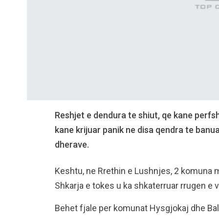
Reshjet e dendura te shiut, qe kane perfshi
kane krijuar panik ne disa qendra te banua
dherave.
Keshtu, ne Rrethin e Lushnjes, 2 komuna me
Shkarja e tokes u ka shkaterruar rrugen e 
Behet fjale per komunat Hysgjokaj dhe Balla