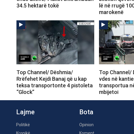
34.5 hektarë tokë
lë në rrugë 10
marokenë
Top Channel/ Dëshmia/
Top Channel/ 
Rrëfehet Kejdi Banaj që u kap
vdes në kantie
teksa transportonte 4 pistoleta
transportua në
“Glock”
mbijetoi
Lajme
Bota
Politikë
Opinion
Kronikë
Koment