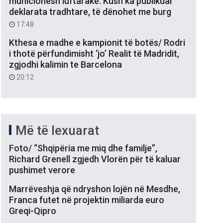
municionesh luftarake: Kush ka publikuar
deklarata tradhtare, të dënohet me burg
17:48
Kthesa e madhe e kampionit të botës/ Rodri
i thotë përfundimisht ‘jo’ Realit të Madridit,
zgjodhi kalimin te Barcelona
20:12
Më të lexuarat
Foto/ “Shqipëria me miq dhe familje”,
Richard Grenell zgjedh Vlorën për të kaluar
pushimet verore
Marrëveshja që ndryshon lojën në Mesdhe,
Franca futet në projektin miliarda euro
Greqi-Qipro