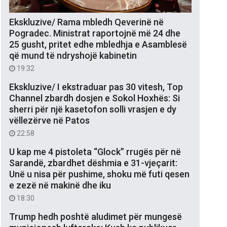
Ekskluzive/ Rama mbledh Qeverinë në
Pogradec. Ministrat raportojnë më 24 dhe
25 gusht, pritet edhe mbledhja e Asamblesë
që mund të ndryshojë kabinetin
19:32
Ekskluzive/ I ekstraduar pas 30 vitesh, Top
Channel zbardh dosjen e Sokol Hoxhës: Si
sherri për një kasetofon solli vrasjen e dy
vëllezërve në Patos
22:58
U kap me 4 pistoleta “Glock” rrugës për në
Sarandë, zbardhet dëshmia e 31-vjeçarit:
Unë u nisa për pushime, shoku më futi qesen
e zezë në makinë dhe iku
18:30
Trump hedh poshtë aludimet për mungesë