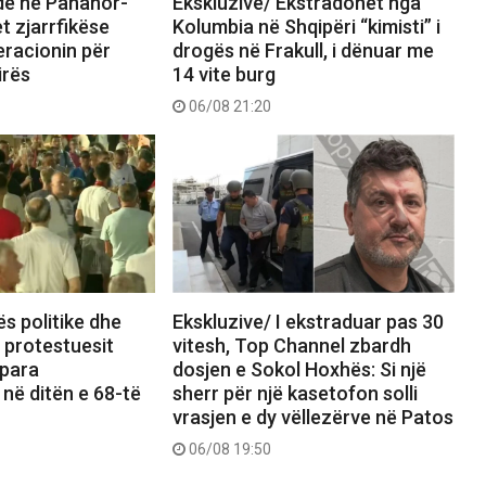
nde në Panahor-
Ekskluzive/ Ekstradohet nga
t zjarrfikëse
Kolumbia në Shqipëri “kimisti” i
eracionin për
drogës në Frakull, i dënuar me
irës
14 vite burg
06/08 21:20
ës politike dhe
Ekskluzive/ I ekstraduar pas 30
, protestuesit
vitesh, Top Channel zbardh
 para
dosjen e Sokol Hoxhës: Si një
 në ditën e 68-të
sherr për një kasetofon solli
vrasjen e dy vëllezërve në Patos
06/08 19:50