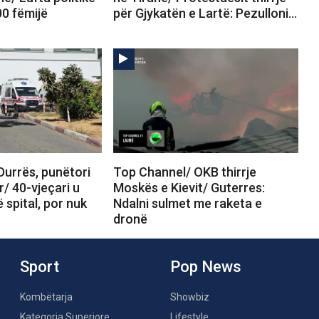
00 fëmijë
për Gjykatën e Lartë: Pezulloni…
Durrës, punëtori
Top Channel/ OKB thirrje
r/ 40-vjeçari u
Moskës e Kievit/ Guterres:
 spital, por nuk
Ndalni sulmet me raketa e
dronë
Sport
Pop News
Kombëtarja
Showbiz
Kategoria Superiore
Lifestyle