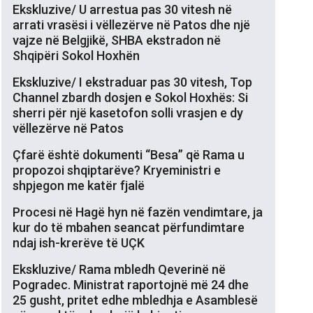
Ekskluzive/ U arrestua pas 30 vitesh në
arrati vrasësi i vëllezërve në Patos dhe një
vajze në Belgjikë, SHBA ekstradon në
Shqipëri Sokol Hoxhën
Ekskluzive/ I ekstraduar pas 30 vitesh, Top
Channel zbardh dosjen e Sokol Hoxhës: Si
sherri për një kasetofon solli vrasjen e dy
vëllezërve në Patos
Çfarë është dokumenti “Besa” që Rama u
propozoi shqiptarëve? Kryeministri e
shpjegon me katër fjalë
Procesi në Hagë hyn në fazën vendimtare, ja
kur do të mbahen seancat përfundimtare
ndaj ish-krerëve të UÇK
Ekskluzive/ Rama mbledh Qeverinë në
Pogradec. Ministrat raportojnë më 24 dhe
25 gusht, pritet edhe mbledhja e Asamblesë