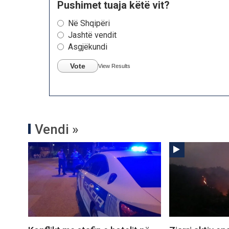
Pushimet tuaja këtë vit?
Në Shqipëri
Jashtë vendit
Asgjëkundi
Vote
View Results
Vendi »