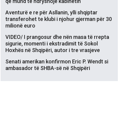
që mund të ndryshojë kabinetin
Aventurë e re për Asllanin, ylli shqiptar
transferohet te klubi i njohur gjerman për 30
milionë euro
VIDEO/ I prangosur dhe nën masa të rrepta
sigurie, momenti i ekstradimit të Sokol
Hoxhës në Shqipëri, autor i tre vrasjeve
Senati amerikan konfirmon Eric P. Wendt si
ambasador të SHBA-së në Shqipëri