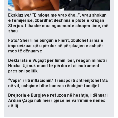
Ekskluzive/ “E ndoqa me vrap dhe…”, vrau shokun
e fëmijërisë, zbardhet dëshmia e plotë e Krisjan
Sterjos: I thashë mos ngacmonte shoqen time, më
shau
Foto/ Sherri në burgun e Fierit, zbulohet arma e
improvizuar që u përdor në përplasjen e ashpër
mes të dënuarve
Deklarata e Vuçiçit për lumin Ibër, reagon ministri
Hoxha: Uji nuk mund të përdoret si instrument
presioni politik
“Vapa” rriti inflacionin/ Transporti shtrenjtohet 8%
në vit, ushqimet dhe banesa rëndojnë familjet
Drejtoria e Burgjeve refuzon në heshtje, i dënuari
Ardian Çapja nuk merr pjesë në varrimin e nënës
së tij