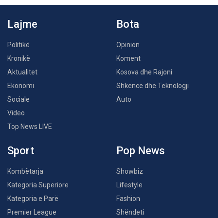
Lajme
Bota
Politikë
Opinion
Kronikë
Koment
Aktualitet
Kosova dhe Rajoni
Ekonomi
Shkencë dhe Teknologji
Sociale
Auto
Video
Top News LIVE
Sport
Pop News
Kombëtarja
Showbiz
Kategoria Superiore
Lifestyle
Kategoria e Parë
Fashion
Premier League
Shëndeti