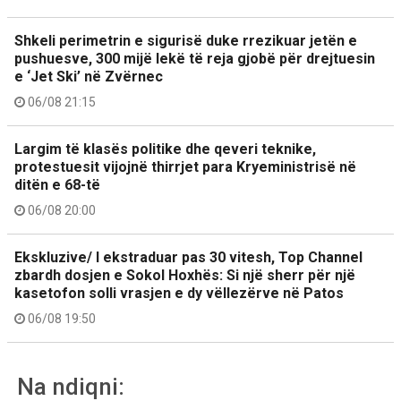
Shkeli perimetrin e sigurisë duke rrezikuar jetën e
pushuesve, 300 mijë lekë të reja gjobë për drejtuesin
e ‘Jet Ski’ në Zvërnec
06/08 21:15
Largim të klasës politike dhe qeveri teknike,
protestuesit vijojnë thirrjet para Kryeministrisë në
ditën e 68-të
06/08 20:00
Ekskluzive/ I ekstraduar pas 30 vitesh, Top Channel
zbardh dosjen e Sokol Hoxhës: Si një sherr për një
kasetofon solli vrasjen e dy vëllezërve në Patos
06/08 19:50
Na ndiqni: