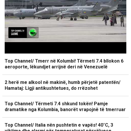
Top Channel/ Tmerr në Kolumbi! Tërmeti 7.4 bllokon 6
aeroporte, lëkundjet arrijnë deri në Venezuelë
2 herë me alkool në makinë, humb përjetë patentën/
Hamataj: Ligji antikushtetues, do rrëzohet
Top Channel/ Tërmeti 7.4 shkund tokën! Pamje
dramatike nga Kolumbia, banorët vrapojnë të tmerruar
Top Channel/ Italia nën pushtetin e vapës! 40°C, 3
viktima dhe alarmi për temperaturat përvëluese