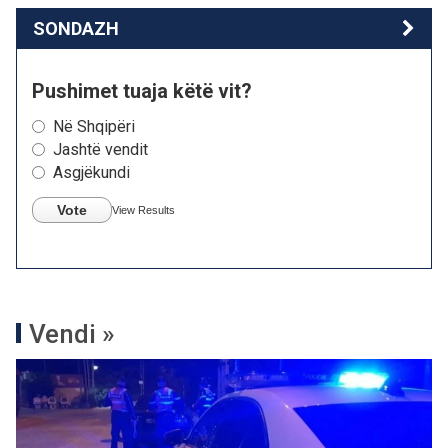
SONDAZH
Pushimet tuaja këtë vit?
Në Shqipëri
Jashtë vendit
Asgjëkundi
Vote
View Results
Vendi »