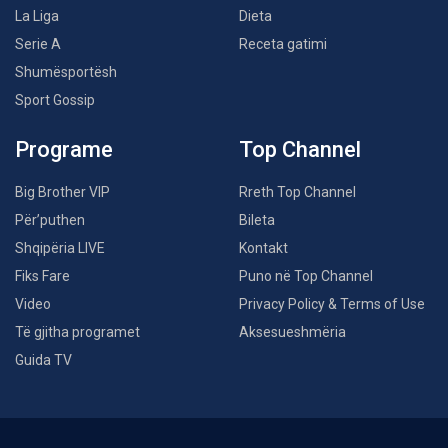
La Liga
Dieta
Serie A
Receta gatimi
Shumësportësh
Sport Gossip
Programe
Top Channel
Big Brother VIP
Rreth Top Channel
Për’puthen
Bileta
Shqipëria LIVE
Kontakt
Fiks Fare
Puno në Top Channel
Video
Privacy Policy & Terms of Use
Të gjitha programet
Aksesueshmëria
Guida TV