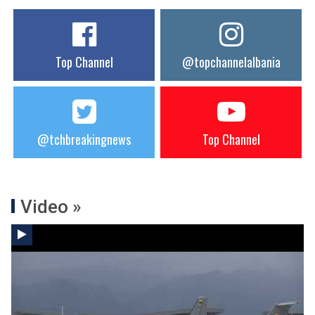
Top Channel
@topchannelalbania
@tchbreakingnews
Top Channel
Video »