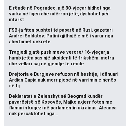
E rëndë në Pogradec, një 30-vjeçar hidhet nga
varka në liqen dhe ndërron jetë, dyshohet për
infarkt
FSB-ja fiton pushtet të paparë në Rusi, gazetari
Andrei Soldatov: Putini gjithnjë e më i varur nga
shërbimet sekrete
Tragjedi gjatë pushimeve verore/ 16-vjeçarja
humb jetën pas një aksidenti të frikshëm, motra
dhe vëllai i saj në gjendje të rëndë
Drejtoria e Burgjeve refuzon në heshtje, i dënuari
Ardian Çapja nuk merr pjesë në varrimin e nënës
së tij
Deklaratat e Zelenskyt në Beograd kundër
pavarësisë së Kosovës, Majko nxjerr foton me
flamurin kuqezi në parlamentin ukrainas: Aleanca
nuk përcaktohet nga…