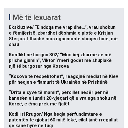
Më të lexuarat
Ekskluzive/ “E ndoqa me vrap dhe…”, vrau shokun
e fëmijërisë, zbardhet dëshmia e plotë e Krisjan
Sterjos: I thashë mos ngacmonte shoqen time, më
shau
Konflikt në burgun 302/ “Mos bëj zhurmë se më
prishe gjumin”, Viktor Ymeri godet me shuplakë
një të burgosur nga Kosova
“Kosova të respektohet”, reagojnë mediat në Kiev
për heqjen e flamurit të Ukrainës në Prishtinë
“Drita e syve të mamit”, përcillet nesër për në
banesën e fundit 20-vjeçari që u vra nga shoku në
Korçë, e ëma prek me fjalët
Kodi i ri Rrugor/ Nga heqja përfundimtare e
patentës te gjobat 60 mijë lekë, cilat janë rregullat
që kanë hyrë në fuqi