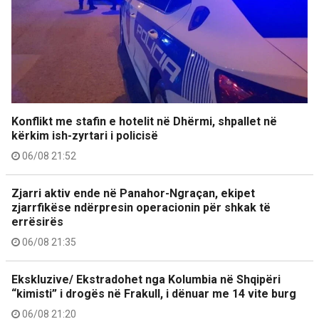
Konflikt me stafin e hotelit në Dhërmi, shpallet në
kërkim ish-zyrtari i policisë
06/08 21:52
Zjarri aktiv ende në Panahor-Ngraçan, ekipet
zjarrfikëse ndërpresin operacionin për shkak të
errësirës
06/08 21:35
Ekskluzive/ Ekstradohet nga Kolumbia në Shqipëri
“kimisti” i drogës në Frakull, i dënuar me 14 vite burg
06/08 21:20