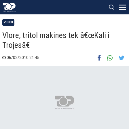
VENDI
Vlore, tritol makines tek â€œKali i
Trojesâ€
06/02/2010 21:45