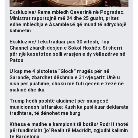
Ekskluzive/ Rama mbledh Qeverinë në Pogradec.
Ministrat raportojnë më 24 dhe 25 gusht, pritet
edhe mbledhja e Asamblesë që mund të ndryshojë
kabinetin
Ekskluzive/ I ekstraduar pas 30 vitesh, Top
Channel zbardh dosjen e Sokol Hoxhës: Si sherri
për një kasetofon solli vrasjen e dy vëllezërve në
Patos
U kap me 4 pistoleta “Glock” rrugës për në
Sarandë, zbardhet dëshmia e 31-vjeçarit: Unë u
nisa për pushime, shoku më futi qesen e zezë në
makinë dhe iku
Trump hedh poshtë aludimet për mungesë
municionesh luftarake: Kush ka publikuar deklarata
tradhtare, të dënohet me burg
Kthesa e madhe e kampionit të botës/ Rodri i thotë
përfundimisht ‘jo’ Realit të Madridit, zgjodhi kalimin
te Barcelona