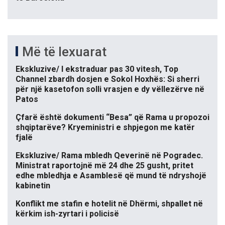
Më të lexuarat
Ekskluzive/ I ekstraduar pas 30 vitesh, Top
Channel zbardh dosjen e Sokol Hoxhës: Si sherri
për një kasetofon solli vrasjen e dy vëllezërve në
Patos
Çfarë është dokumenti “Besa” që Rama u propozoi
shqiptarëve? Kryeministri e shpjegon me katër
fjalë
Ekskluzive/ Rama mbledh Qeverinë në Pogradec.
Ministrat raportojnë më 24 dhe 25 gusht, pritet
edhe mbledhja e Asamblesë që mund të ndryshojë
kabinetin
Konflikt me stafin e hotelit në Dhërmi, shpallet në
kërkim ish-zyrtari i policisë