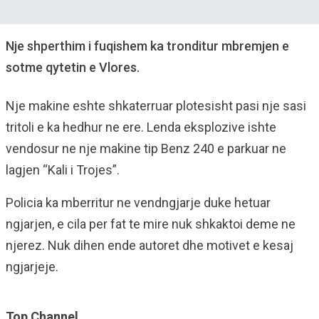
Nje shperthim i fuqishem ka tronditur mbremjen e
sotme qytetin e Vlores.
Nje makine eshte shkaterruar plotesisht pasi nje sasi
tritoli e ka hedhur ne ere. Lenda eksplozive ishte
vendosur ne nje makine tip Benz 240 e parkuar ne
lagjen “Kali i Trojes”.
Policia ka mberritur ne vendngjarje duke hetuar
ngjarjen, e cila per fat te mire nuk shkaktoi deme ne
njerez. Nuk dihen ende autoret dhe motivet e kesaj
ngjarjeje.
Top Channel