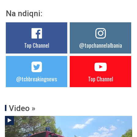
Na ndiqni:
Top Channel
@topchannelalbania
@tchbreakingnews
Top Channel
Video »