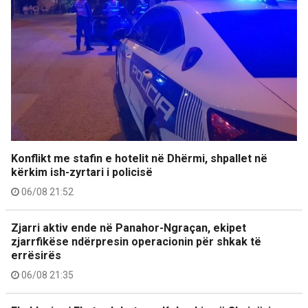
Konflikt me stafin e hotelit në Dhërmi, shpallet në
kërkim ish-zyrtari i policisë
06/08 21:52
Zjarri aktiv ende në Panahor-Ngraçan, ekipet
zjarrfikëse ndërpresin operacionin për shkak të
errësirës
06/08 21:35