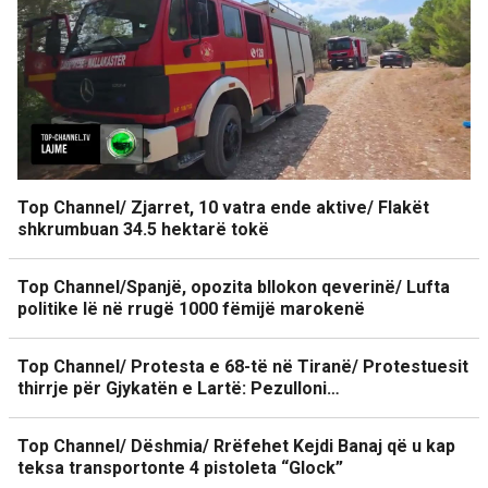
Top Channel/ Zjarret, 10 vatra ende aktive/ Flakët
shkrumbuan 34.5 hektarë tokë
Top Channel/Spanjë, opozita bllokon qeverinë/ Lufta
politike lë në rrugë 1000 fëmijë marokenë
Top Channel/ Protesta e 68-të në Tiranë/ Protestuesit
thirrje për Gjykatën e Lartë: Pezulloni…
Top Channel/ Dëshmia/ Rrëfehet Kejdi Banaj që u kap
teksa transportonte 4 pistoleta “Glock”