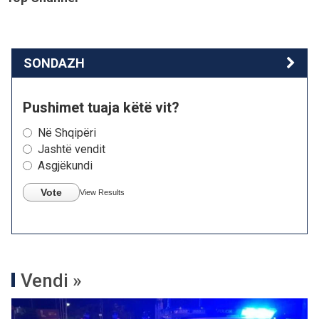
SONDAZH
Pushimet tuaja këtë vit?
Në Shqipëri
Jashtë vendit
Asgjëkundi
Vote
View Results
Vendi »