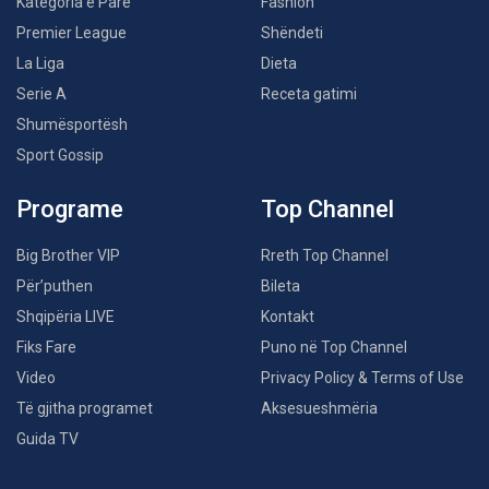
Kategoria e Parë
Fashion
Premier League
Shëndeti
La Liga
Dieta
Serie A
Receta gatimi
Shumësportësh
Sport Gossip
Programe
Top Channel
Big Brother VIP
Rreth Top Channel
Për’puthen
Bileta
Shqipëria LIVE
Kontakt
Fiks Fare
Puno në Top Channel
Video
Privacy Policy & Terms of Use
Të gjitha programet
Aksesueshmëria
Guida TV