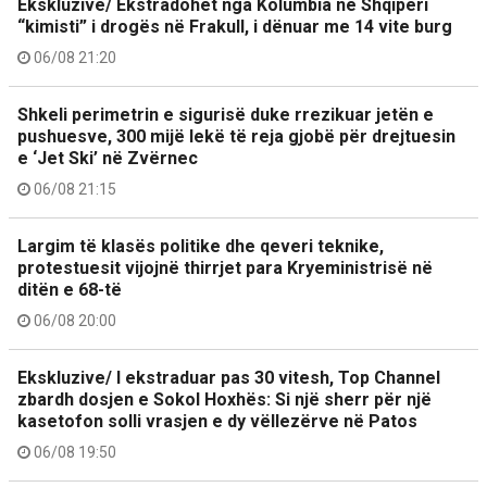
Ekskluzive/ Ekstradohet nga Kolumbia në Shqipëri
“kimisti” i drogës në Frakull, i dënuar me 14 vite burg
06/08 21:20
Shkeli perimetrin e sigurisë duke rrezikuar jetën e
pushuesve, 300 mijë lekë të reja gjobë për drejtuesin
e ‘Jet Ski’ në Zvërnec
06/08 21:15
Largim të klasës politike dhe qeveri teknike,
protestuesit vijojnë thirrjet para Kryeministrisë në
ditën e 68-të
06/08 20:00
Ekskluzive/ I ekstraduar pas 30 vitesh, Top Channel
zbardh dosjen e Sokol Hoxhës: Si një sherr për një
kasetofon solli vrasjen e dy vëllezërve në Patos
06/08 19:50