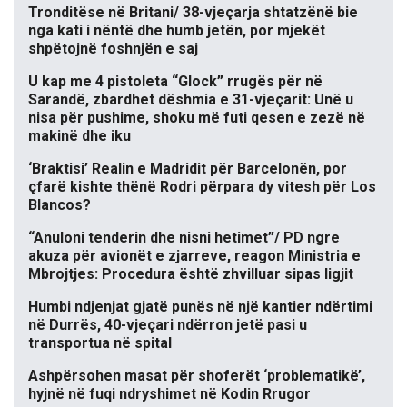
Tronditëse në Britani/ 38-vjeçarja shtatzënë bie
nga kati i nëntë dhe humb jetën, por mjekët
shpëtojnë foshnjën e saj
U kap me 4 pistoleta “Glock” rrugës për në
Sarandë, zbardhet dëshmia e 31-vjeçarit: Unë u
nisa për pushime, shoku më futi qesen e zezë në
makinë dhe iku
‘Braktisi’ Realin e Madridit për Barcelonën, por
çfarë kishte thënë Rodri përpara dy vitesh për Los
Blancos?
“Anuloni tenderin dhe nisni hetimet”/ PD ngre
akuza për avionët e zjarreve, reagon Ministria e
Mbrojtjes: Procedura është zhvilluar sipas ligjit
Humbi ndjenjat gjatë punës në një kantier ndërtimi
në Durrës, 40-vjeçari ndërron jetë pasi u
transportua në spital
Ashpërsohen masat për shoferët ‘problematikë’,
hyjnë në fuqi ndryshimet në Kodin Rrugor