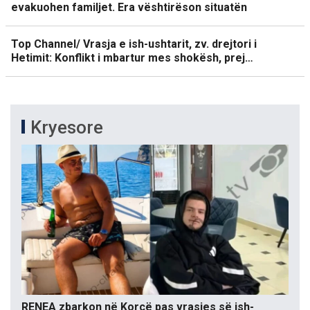
evakuohen familjet. Era vështirëson situatën
Top Channel/ Vrasja e ish-ushtarit, zv. drejtori i
Hetimit: Konflikt i mbartur mes shokësh, prej…
Kryesore
RENEA zbarkon në Korçë pas vrasjes së ish-