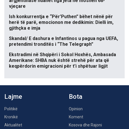
argjentinase ndahet nga jeta në moshën 68-
vjeçare
Ish konkurrentja e “Për’Puthen” bëhet nënë për
herë të parë, emocionon me dedikimin: Dielli im,
gjithçka e imja
Skandal/ E dashura e Infantinos u pagua nga UEFA,
pretendimi tronditës i “The Telegraph”
Ekstradimi në Shqipëri i Sokol Hoxhës, Ambasada
Amerikane: SHBA nuk është strehë për ata që
keqpërdorin emigracioni për t’i shpëtuar ligjit
Lajme
Bota
Politikë
Opinion
Kronikë
Koment
Aktualitet
Kosova dhe Rajoni