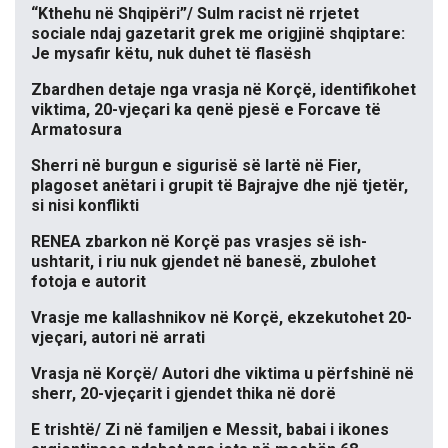
“Kthehu në Shqipëri”/ Sulm racist në rrjetet
sociale ndaj gazetarit grek me origjinë shqiptare:
Je mysafir këtu, nuk duhet të flasësh
Zbardhen detaje nga vrasja në Korçë, identifikohet
viktima, 20-vjeçari ka qenë pjesë e Forcave të
Armatosura
Sherri në burgun e sigurisë së lartë në Fier,
plagoset anëtari i grupit të Bajrajve dhe një tjetër,
si nisi konflikti
RENEA zbarkon në Korçë pas vrasjes së ish-
ushtarit, i riu nuk gjendet në banesë, zbulohet
fotoja e autorit
Vrasje me kallashnikov në Korçë, ekzekutohet 20-
vjeçari, autori në arrati
Vrasja në Korçë/ Autori dhe viktima u përfshinë në
sherr, 20-vjeçarit i gjendet thika në dorë
E trishtë/ Zi në familjen e Messit, babai i ikones