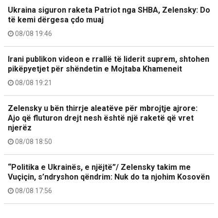
Ukraina siguron raketa Patriot nga SHBA, Zelensky: Do
të kemi dërgesa çdo muaj
08/08 19:46
Irani publikon videon e rrallë të liderit suprem, shtohen
pikëpyetjet për shëndetin e Mojtaba Khameneit
08/08 19:21
Zelensky u bën thirrje aleatëve për mbrojtje ajrore:
Ajo që fluturon drejt nesh është një raketë që vret
njerëz
08/08 18:50
“Politika e Ukrainës, e njëjtë”/ Zelensky takim me
Vuçiçin, s’ndryshon qëndrim: Nuk do ta njohim Kosovën
08/08 17:56