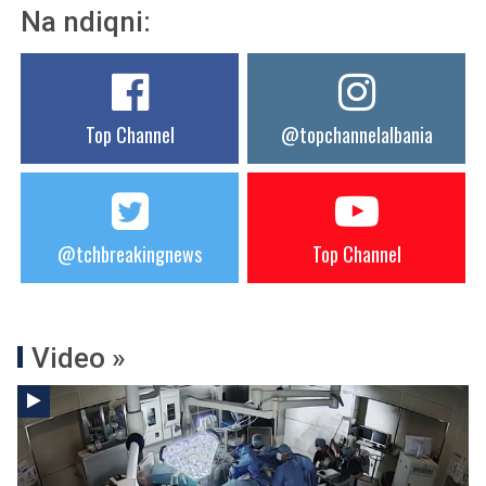
Na ndiqni:
Top Channel
@topchannelalbania
@tchbreakingnews
Top Channel
Video »