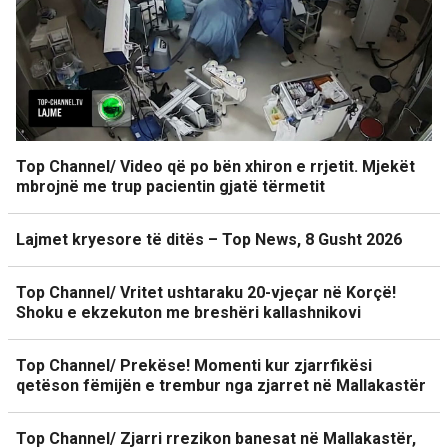
Top Channel/ Video që po bën xhiron e rrjetit. Mjekët
mbrojnë me trup pacientin gjatë tërmetit
Lajmet kryesore të ditës – Top News, 8 Gusht 2026
Top Channel/ Vritet ushtaraku 20-vjeçar në Korçë!
Shoku e ekzekuton me breshëri kallashnikovi
Top Channel/ Prekëse! Momenti kur zjarrfikësi
qetëson fëmijën e trembur nga zjarret në Mallakastër
Top Channel/ Zjarri rrezikon banesat në Mallakastër,