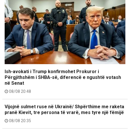
Ish-avokati i Trump konfirmohet Prokuror i
Përgjithshëm i SHBA-së, diferencë e ngushtë votash
në Senat
08/08 20:48
Vijojnë sulmet ruse në Ukrainë/ Shpërthime me raketa
pranë Kievit, tre persona të vrarë, mes tyre një fëmijë
08/08 20:35