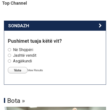
Top Channel
SONDAZH
Pushimet tuaja këtë vit?
Në Shqipëri
Jashtë vendit
Asgjëkundi
Vote
View Results
Bota »