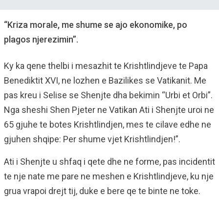
“Kriza morale, me shume se ajo ekonomike, po
plagos njerezimin”.
Ky ka qene thelbi i mesazhit te Krishtlindjeve te Papa
Benediktit XVI, ne lozhen e Bazilikes se Vatikanit. Me
pas kreu i Selise se Shenjte dha bekimin “Urbi et Orbi”.
Nga sheshi Shen Pjeter ne Vatikan Ati i Shenjte uroi ne
65 gjuhe te botes Krishtlindjen, mes te cilave edhe ne
gjuhen shqipe: Per shume vjet Krishtlindjen!”.
Ati i Shenjte u shfaq i qete dhe ne forme, pas incidentit
te nje nate me pare ne meshen e Krishtlindjeve, ku nje
grua vrapoi drejt tij, duke e bere qe te binte ne toke.