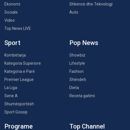
Ekonomi
Shkencë dhe Teknologji
Sociale
Auto
Video
Top News LIVE
Sport
Pop News
Kombëtarja
Showbiz
Kategoria Superiore
Lifestyle
Kategoria e Parë
Fashion
Premier League
Shëndeti
La Liga
Dieta
Serie A
Receta gatimi
Shumësportësh
Sport Gossip
Programe
Top Channel