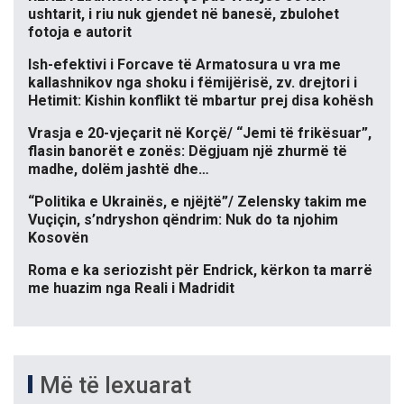
ushtarit, i riu nuk gjendet në banesë, zbulohet
fotoja e autorit
Ish-efektivi i Forcave të Armatosura u vra me
kallashnikov nga shoku i fëmijërisë, zv. drejtori i
Hetimit: Kishin konflikt të mbartur prej disa kohësh
Vrasja e 20-vjeçarit në Korçë/ “Jemi të frikësuar”,
flasin banorët e zonës: Dëgjuam një zhurmë të
madhe, dolëm jashtë dhe…
“Politika e Ukrainës, e njëjtë”/ Zelensky takim me
Vuçiçin, s’ndryshon qëndrim: Nuk do ta njohim
Kosovën
Roma e ka seriozisht për Endrick, kërkon ta marrë
me huazim nga Reali i Madridit
Më të lexuarat