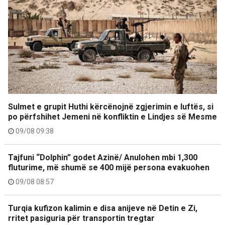
Sulmet e grupit Huthi kërcënojnë zgjerimin e luftës, si
po përfshihet Jemeni në konfliktin e Lindjes së Mesme
09/08 09:38
Tajfuni “Dolphin” godet Azinë/ Anulohen mbi 1,300
fluturime, më shumë se 400 mijë persona evakuohen
09/08 08:57
Turqia kufizon kalimin e disa anijeve në Detin e Zi,
rritet pasiguria për transportin tregtar