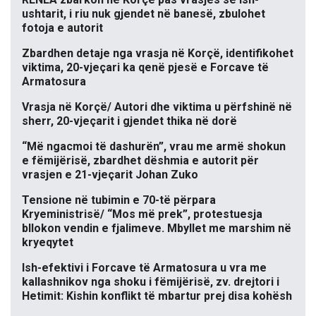
ushtarit, i riu nuk gjendet në banesë, zbulohet
fotoja e autorit
Zbardhen detaje nga vrasja në Korçë, identifikohet
viktima, 20-vjeçari ka qenë pjesë e Forcave të
Armatosura
Vrasja në Korçë/ Autori dhe viktima u përfshinë në
sherr, 20-vjeçarit i gjendet thika në dorë
“Më ngacmoi të dashurën”, vrau me armë shokun
e fëmijërisë, zbardhet dëshmia e autorit për
vrasjen e 21-vjeçarit Johan Zuko
Tensione në tubimin e 70-të përpara
Kryeministrisë/ “Mos më prek”, protestuesja
bllokon vendin e fjalimeve. Mbyllet me marshim në
kryeqytet
Ish-efektivi i Forcave të Armatosura u vra me
kallashnikov nga shoku i fëmijërisë, zv. drejtori i
Hetimit: Kishin konflikt të mbartur prej disa kohësh