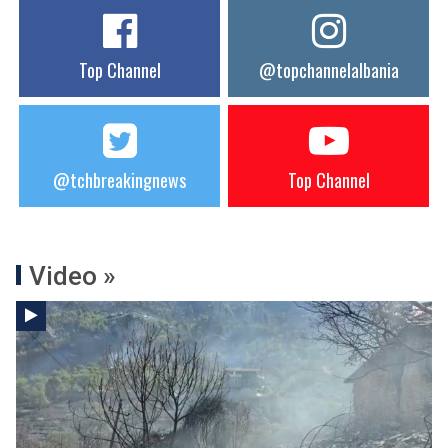
Top Channel
@topchannelalbania
@tchbreakingnews
Top Channel
Video »