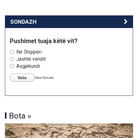
SONDAZH
Pushimet tuaja këtë vit?
Në Shqipëri
Jashtë vendit
Asgjëkundi
Vote
View Results
Bota »