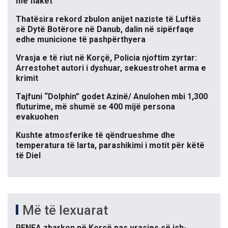
me flakët
Thatësira rekord zbulon anijet naziste të Luftës
së Dytë Botërore në Danub, dalin në sipërfaqe
edhe municione të pashpërthyera
Vrasja e të riut në Korçë, Policia njoftim zyrtar:
Arrestohet autori i dyshuar, sekuestrohet arma e
krimit
Tajfuni “Dolphin” godet Azinë/ Anulohen mbi 1,300
fluturime, më shumë se 400 mijë persona
evakuohen
Kushte atmosferike të qëndrueshme dhe
temperatura të larta, parashikimi i motit për këtë
të Diel
Më të lexuarat
RENEA zbarkon në Korçë pas vrasjes së ish-