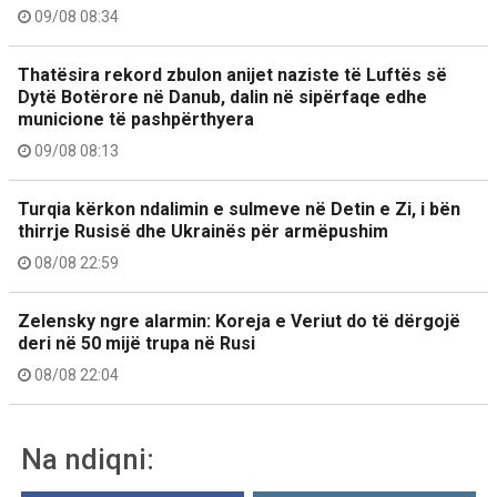
09/08 08:34
Thatësira rekord zbulon anijet naziste të Luftës së
Dytë Botërore në Danub, dalin në sipërfaqe edhe
municione të pashpërthyera
09/08 08:13
Turqia kërkon ndalimin e sulmeve në Detin e Zi, i bën
thirrje Rusisë dhe Ukrainës për armëpushim
08/08 22:59
Zelensky ngre alarmin: Koreja e Veriut do të dërgojë
deri në 50 mijë trupa në Rusi
08/08 22:04
Na ndiqni: