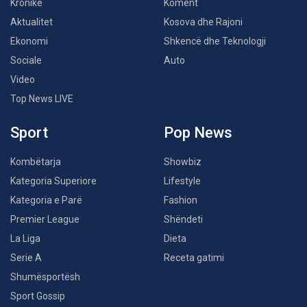
Kronikë
Koment
Aktualitet
Kosova dhe Rajoni
Ekonomi
Shkencë dhe Teknologji
Sociale
Auto
Video
Top News LIVE
Sport
Pop News
Kombëtarja
Showbiz
Kategoria Superiore
Lifestyle
Kategoria e Parë
Fashion
Premier League
Shëndeti
La Liga
Dieta
Serie A
Receta gatimi
Shumësportësh
Sport Gossip