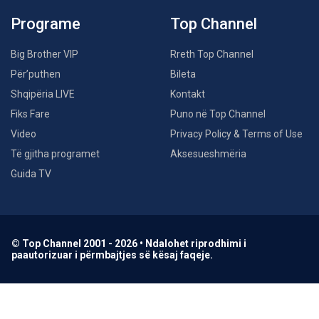
Programe
Top Channel
Big Brother VIP
Rreth Top Channel
Për’puthen
Bileta
Shqipëria LIVE
Kontakt
Fiks Fare
Puno në Top Channel
Video
Privacy Policy & Terms of Use
Të gjitha programet
Aksesueshmëria
Guida TV
© Top Channel 2001 - 2026 • Ndalohet riprodhimi i
paautorizuar i përmbajtjes së kësaj faqeje.