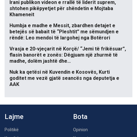
Irani publikon videon e rrallë të liderit suprem,
shtohen pikëpyetjet për shëndetin e Mojtaba
Khameneit
Humbja e madhe e Messit, zbardhen detajet e
betejës së babait të “Pleshtit” me sëmundjen e
rëndë: Leo mendoi të largohej nga Botërori
Vrasja e 20-vjeçarit në Korçë/ “Jemi të frikësuar”,
flasin banorët e zonës: Dëgjuam një zhurmë të
madhe, dolëm jashtë dhe…
Nuk ka qetësi në Kuvendin e Kosovës, Kurti
goditet me vezë gjatë seancës nga deputetja e
AAK
Lajme
Bota
Politikë
Opinion