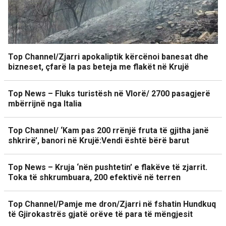
Top Channel/Zjarri apokaliptik kërcënoi banesat dhe
bizneset, çfarë la pas beteja me flakët në Krujë
Top News – Fluks turistësh në Vlorë/ 2700 pasagjerë
mbërrijnë nga Italia
Top Channel/ ‘Kam pas 200 rrënjë fruta të gjitha janë
shkrirë’, banori në Krujë:Vendi është bërë barut
Top News – Kruja ‘nën pushtetin’ e flakëve të zjarrit.
Toka të shkrumbuara, 200 efektivë në terren
Top Channel/Pamje me dron/Zjarri në fshatin Hundkuq
të Gjirokastrës gjatë orëve të para të mëngjesit