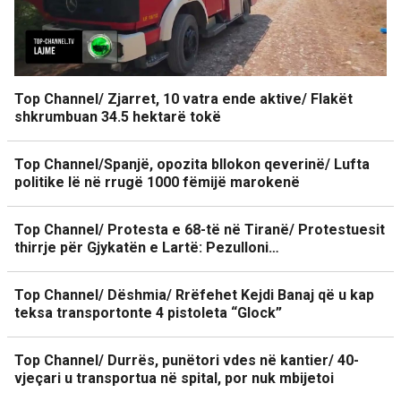
Top Channel/ Zjarret, 10 vatra ende aktive/ Flakët
shkrumbuan 34.5 hektarë tokë
Top Channel/Spanjë, opozita bllokon qeverinë/ Lufta
politike lë në rrugë 1000 fëmijë marokenë
Top Channel/ Protesta e 68-të në Tiranë/ Protestuesit
thirrje për Gjykatën e Lartë: Pezulloni…
Top Channel/ Dëshmia/ Rrëfehet Kejdi Banaj që u kap
teksa transportonte 4 pistoleta “Glock”
Top Channel/ Durrës, punëtori vdes në kantier/ 40-
vjeçari u transportua në spital, por nuk mbijetoi