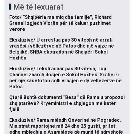
Më të lexuarat
Foto/ “Shqipëria me miq dhe familje”, Richard
Grenell zgjedh Vlorën për të kaluar pushimet
verore
Ekskluzive/ U arrestua pas 30 vitesh në arrati
vrasësi i vëllezërve në Patos dhe një vajze në
Belgjikë, SHBA ekstradon në Shqipëri Sokol
Hoxhën
Ekskluzive/ I ekstraduar pas 30 vitesh, Top
Channel zbardh dosjen e Sokol Hoxhës: Si sherri
për një kasetofon solli vrasjen e dy vëllezërve në
Patos
Çfarë është dokumenti “Besa” që Rama u propozoi
shqiptarëve? Kryeministri e shpjegon me katër
fjalë
Ekskluzive/ Rama mbledh Qeverinë në Pogradec.
Ministrat raportojnë më 24 dhe 25 gusht, pritet
edhe mbledhja e Asamblesë që mund të ndryshojë