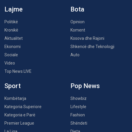
Lajme
Bota
Politikë
Opinion
Kronikë
Koment
Aktualitet
Kosova dhe Rajoni
Ekonomi
Shkencë dhe Teknologji
Sociale
Auto
Video
Top News LIVE
Sport
Pop News
Kombëtarja
Showbiz
Kategoria Superiore
Lifestyle
Kategoria e Parë
Fashion
Premier League
Shëndeti
La Liga
Dieta