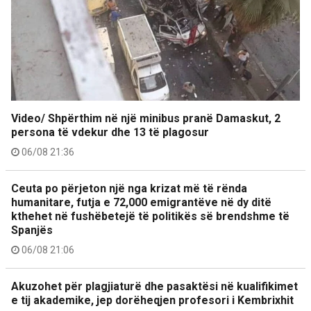
Video/ Shpërthim në një minibus pranë Damaskut, 2
persona të vdekur dhe 13 të plagosur
06/08 21:36
Ceuta po përjeton një nga krizat më të rënda
humanitare, futja e 72,000 emigrantëve në dy ditë
kthehet në fushëbetejë të politikës së brendshme të
Spanjës
06/08 21:06
Akuzohet për plagjiaturë dhe pasaktësi në kualifikimet
e tij akademike, jep dorëheqjen profesori i Kembrixhit