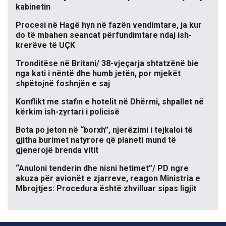
kabinetin
Procesi në Hagë hyn në fazën vendimtare, ja kur
do të mbahen seancat përfundimtare ndaj ish-
krerëve të UÇK
Tronditëse në Britani/ 38-vjeçarja shtatzënë bie
nga kati i nëntë dhe humb jetën, por mjekët
shpëtojnë foshnjën e saj
Konflikt me stafin e hotelit në Dhërmi, shpallet në
kërkim ish-zyrtari i policisë
Bota po jeton në “borxh”, njerëzimi i tejkaloi të
gjitha burimet natyrore që planeti mund të
gjenerojë brenda vitit
“Anuloni tenderin dhe nisni hetimet”/ PD ngre
akuza për avionët e zjarreve, reagon Ministria e
Mbrojtjes: Procedura është zhvilluar sipas ligjit