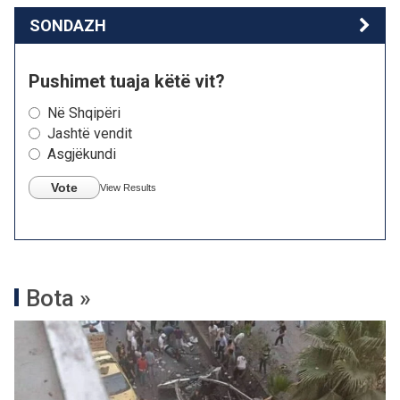
SONDAZH
Pushimet tuaja këtë vit?
Në Shqipëri
Jashtë vendit
Asgjëkundi
Vote
View Results
Bota »