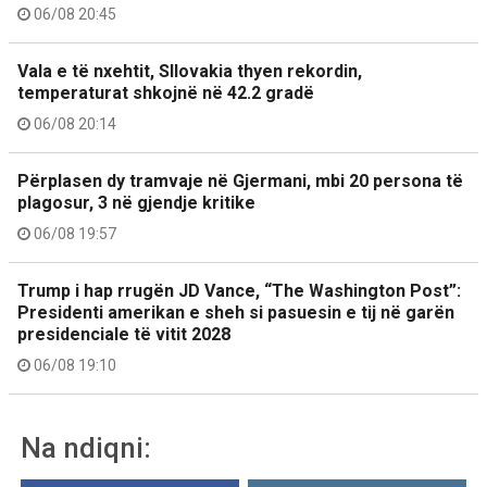
06/08 20:45
Vala e të nxehtit, Sllovakia thyen rekordin,
temperaturat shkojnë në 42.2 gradë
06/08 20:14
Përplasen dy tramvaje në Gjermani, mbi 20 persona të
plagosur, 3 në gjendje kritike
06/08 19:57
Trump i hap rrugën JD Vance, “The Washington Post”:
Presidenti amerikan e sheh si pasuesin e tij në garën
presidenciale të vitit 2028
06/08 19:10
Na ndiqni: