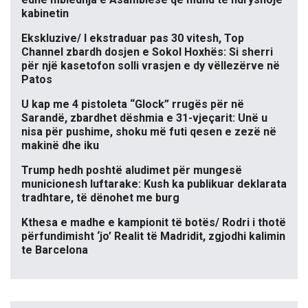
kabinetin
Ekskluzive/ I ekstraduar pas 30 vitesh, Top
Channel zbardh dosjen e Sokol Hoxhës: Si sherri
për një kasetofon solli vrasjen e dy vëllezërve në
Patos
U kap me 4 pistoleta “Glock” rrugës për në
Sarandë, zbardhet dëshmia e 31-vjeçarit: Unë u
nisa për pushime, shoku më futi qesen e zezë në
makinë dhe iku
Trump hedh poshtë aludimet për mungesë
municionesh luftarake: Kush ka publikuar deklarata
tradhtare, të dënohet me burg
Kthesa e madhe e kampionit të botës/ Rodri i thotë
përfundimisht ‘jo’ Realit të Madridit, zgjodhi kalimin
te Barcelona