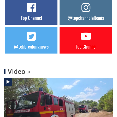
Top Channel
@topchannelalbania
@tchbreakingnews
Top Channel
Video »