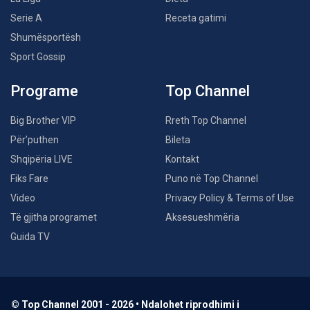
Serie A
Receta gatimi
Shumësportësh
Sport Gossip
Programe
Top Channel
Big Brother VIP
Rreth Top Channel
Për’puthen
Bileta
Shqipëria LIVE
Kontakt
Fiks Fare
Puno në Top Channel
Video
Privacy Policy & Terms of Use
Të gjitha programet
Aksesueshmëria
Guida TV
© Top Channel 2001 - 2026 • Ndalohet riprodhimi i