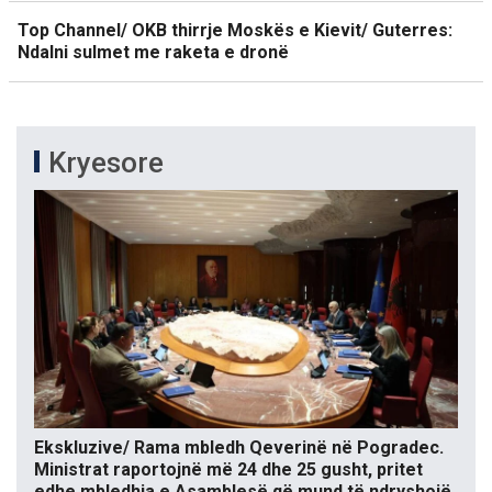
Top Channel/ OKB thirrje Moskës e Kievit/ Guterres:
Ndalni sulmet me raketa e dronë
Kryesore
Ekskluzive/ Rama mbledh Qeverinë në Pogradec.
Ministrat raportojnë më 24 dhe 25 gusht, pritet
edhe mbledhja e Asamblesë që mund të ndryshojë