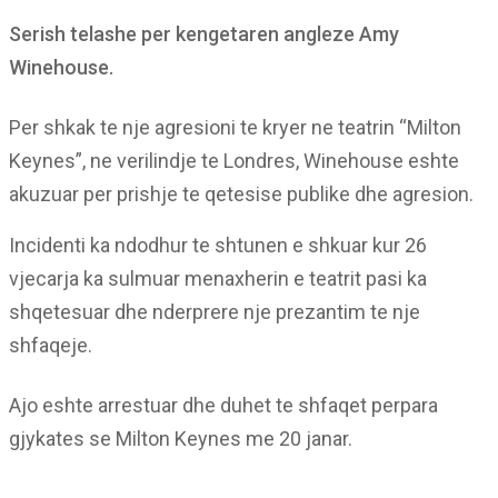
Serish telashe per kengetaren angleze Amy
Winehouse.
Per shkak te nje agresioni te kryer ne teatrin “Milton
Keynes”, ne verilindje te Londres, Winehouse eshte
akuzuar per prishje te qetesise publike dhe agresion.
Incidenti ka ndodhur te shtunen e shkuar kur 26
vjecarja ka sulmuar menaxherin e teatrit pasi ka
shqetesuar dhe nderprere nje prezantim te nje
shfaqeje.
Ajo eshte arrestuar dhe duhet te shfaqet perpara
gjykates se Milton Keynes me 20 janar.