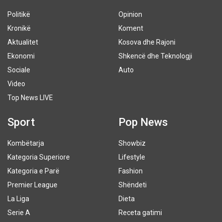
Politikë
Opinion
Kronikë
Koment
Aktualitet
Kosova dhe Rajoni
Ekonomi
Shkencë dhe Teknologji
Sociale
Auto
Video
Top News LIVE
Sport
Pop News
Kombëtarja
Showbiz
Kategoria Superiore
Lifestyle
Kategoria e Parë
Fashion
Premier League
Shëndeti
La Liga
Dieta
Serie A
Receta gatimi