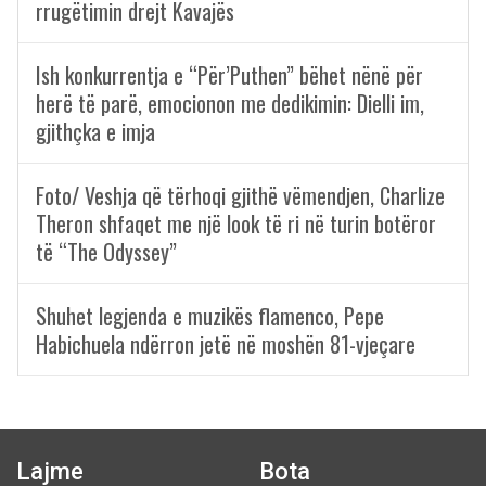
rrugëtimin drejt Kavajës
Ish konkurrentja e “Për’Puthen” bëhet nënë për
herë të parë, emocionon me dedikimin: Dielli im,
gjithçka e imja
Foto/ Veshja që tërhoqi gjithë vëmendjen, Charlize
Theron shfaqet me një look të ri në turin botëror
të “The Odyssey”
Shuhet legjenda e muzikës flamenco, Pepe
Habichuela ndërron jetë në moshën 81-vjeçare
Lajme
Bota