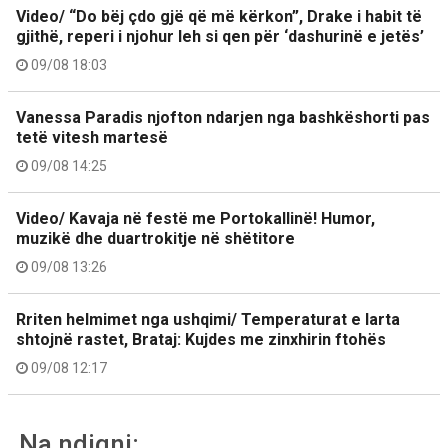
Video/ “Do bëj çdo gjë që më kërkon”, Drake i habit të
gjithë, reperi i njohur leh si qen për ‘dashurinë e jetës’
09/08 18:03
Vanessa Paradis njofton ndarjen nga bashkëshorti pas
tetë vitesh martesë
09/08 14:25
Video/ Kavaja në festë me Portokallinë! Humor,
muzikë dhe duartrokitje në shëtitore
09/08 13:26
Rriten helmimet nga ushqimi/ Temperaturat e larta
shtojnë rastet, Brataj: Kujdes me zinxhirin ftohës
09/08 12:17
Na ndiqni: