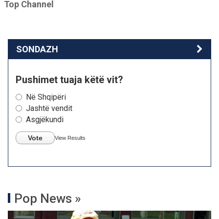
Top Channel
SONDAZH
Pushimet tuaja këtë vit?
Në Shqipëri
Jashtë vendit
Asgjëkundi
Vote
View Results
Pop News »