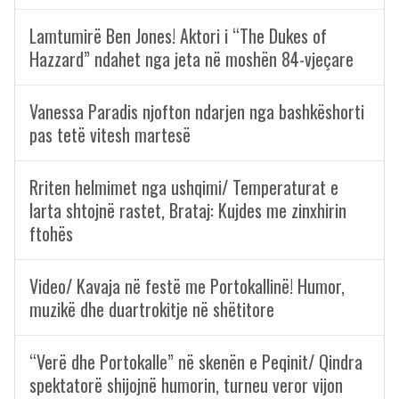
Lamtumirë Ben Jones! Aktori i “The Dukes of
Hazzard” ndahet nga jeta në moshën 84-vjeçare
Vanessa Paradis njofton ndarjen nga bashkëshorti
pas tetë vitesh martesë
Rriten helmimet nga ushqimi/ Temperaturat e
larta shtojnë rastet, Brataj: Kujdes me zinxhirin
ftohës
Video/ Kavaja në festë me Portokallinë! Humor,
muzikë dhe duartrokitje në shëtitore
“Verë dhe Portokalle” në skenën e Peqinit/ Qindra
spektatorë shijojnë humorin, turneu veror vijon