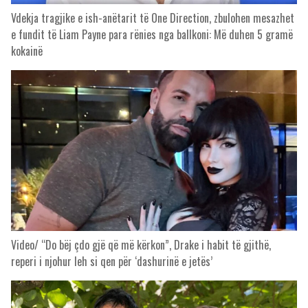
Vdekja tragjike e ish-anëtarit të One Direction, zbulohen mesazhet
e fundit të Liam Payne para rënies nga ballkoni: Më duhen 5 gramë
kokainë
Video/ “Do bëj çdo gjë që më kërkon”, Drake i habit të gjithë,
reperi i njohur leh si qen për ‘dashurinë e jetës’