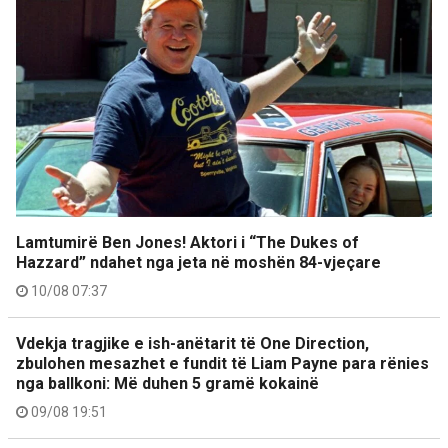
Lamtumirë Ben Jones! Aktori i “The Dukes of
Hazzard” ndahet nga jeta në moshën 84-vjeçare
10/08 07:37
Vdekja tragjike e ish-anëtarit të One Direction,
zbulohen mesazhet e fundit të Liam Payne para rënies
nga ballkoni: Më duhen 5 gramë kokainë
09/08 19:51