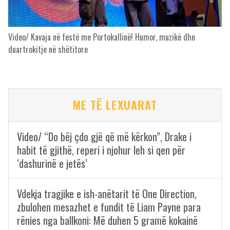
Video/ Kavaja në festë me Portokallinë! Humor, muzikë dhe
duartrokitje në shëtitore
ME TË LEXUARAT
Video/ “Do bëj çdo gjë që më kërkon”, Drake i
habit të gjithë, reperi i njohur leh si qen për
‘dashurinë e jetës’
Vdekja tragjike e ish-anëtarit të One Direction,
zbulohen mesazhet e fundit të Liam Payne para
rënies nga ballkoni: Më duhen 5 gramë kokainë