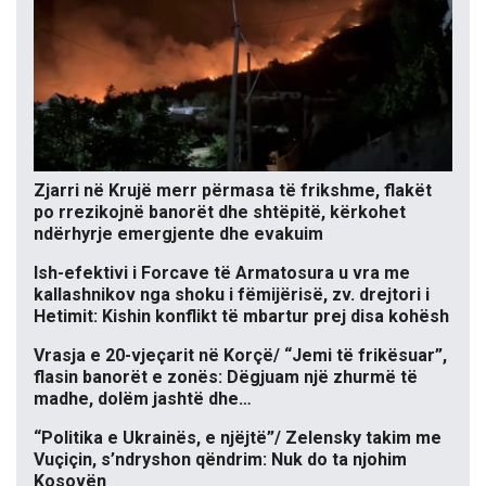
Zjarri në Krujë merr përmasa të frikshme, flakët
po rrezikojnë banorët dhe shtëpitë, kërkohet
ndërhyrje emergjente dhe evakuim
Ish-efektivi i Forcave të Armatosura u vra me
kallashnikov nga shoku i fëmijërisë, zv. drejtori i
Hetimit: Kishin konflikt të mbartur prej disa kohësh
Vrasja e 20-vjeçarit në Korçë/ “Jemi të frikësuar”,
flasin banorët e zonës: Dëgjuam një zhurmë të
madhe, dolëm jashtë dhe…
“Politika e Ukrainës, e njëjtë”/ Zelensky takim me
Vuçiçin, s’ndryshon qëndrim: Nuk do ta njohim
Kosovën