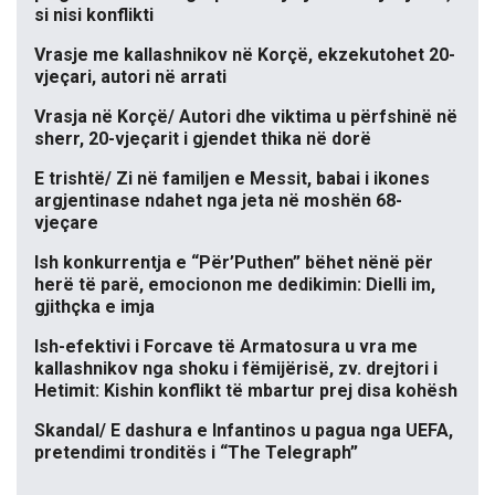
si nisi konflikti
Vrasje me kallashnikov në Korçë, ekzekutohet 20-
vjeçari, autori në arrati
Vrasja në Korçë/ Autori dhe viktima u përfshinë në
sherr, 20-vjeçarit i gjendet thika në dorë
E trishtë/ Zi në familjen e Messit, babai i ikones
argjentinase ndahet nga jeta në moshën 68-
vjeçare
Ish konkurrentja e “Për’Puthen” bëhet nënë për
herë të parë, emocionon me dedikimin: Dielli im,
gjithçka e imja
Ish-efektivi i Forcave të Armatosura u vra me
kallashnikov nga shoku i fëmijërisë, zv. drejtori i
Hetimit: Kishin konflikt të mbartur prej disa kohësh
Skandal/ E dashura e Infantinos u pagua nga UEFA,
pretendimi tronditës i “The Telegraph”