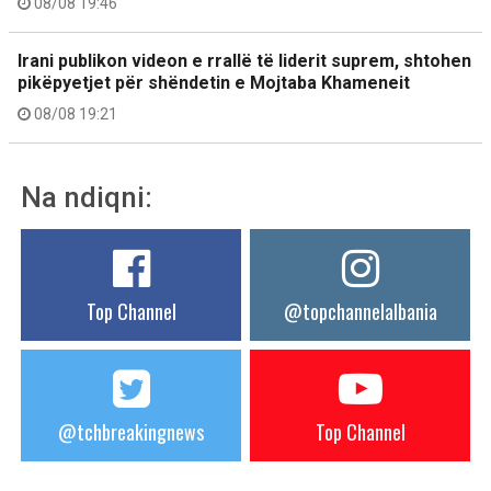
08/08 19:46
Irani publikon videon e rrallë të liderit suprem, shtohen
pikëpyetjet për shëndetin e Mojtaba Khameneit
08/08 19:21
Na ndiqni:
Top Channel
@topchannelalbania
@tchbreakingnews
Top Channel