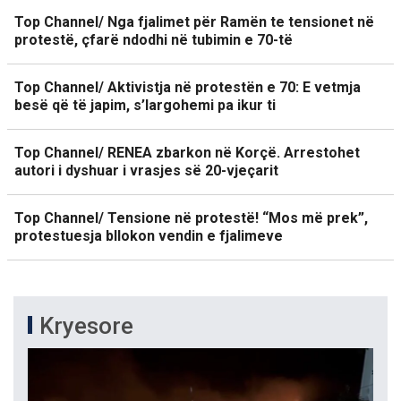
Top Channel/ Nga fjalimet për Ramën te tensionet në
protestë, çfarë ndodhi në tubimin e 70-të
Top Channel/ Aktivistja në protestën e 70: E vetmja
besë që të japim, s’largohemi pa ikur ti
Top Channel/ RENEA zbarkon në Korçë. Arrestohet
autori i dyshuar i vrasjes së 20-vjeçarit
Top Channel/ Tensione në protestë! “Mos më prek”,
protestuesja bllokon vendin e fjalimeve
Kryesore