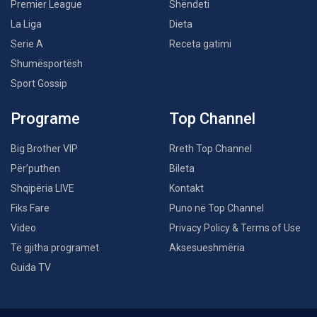
Premier League
Shëndeti
La Liga
Dieta
Serie A
Receta gatimi
Shumësportësh
Sport Gossip
Programe
Top Channel
Big Brother VIP
Rreth Top Channel
Për’puthen
Bileta
Shqipëria LIVE
Kontakt
Fiks Fare
Puno në Top Channel
Video
Privacy Policy & Terms of Use
Të gjitha programet
Aksesueshmëria
Guida TV