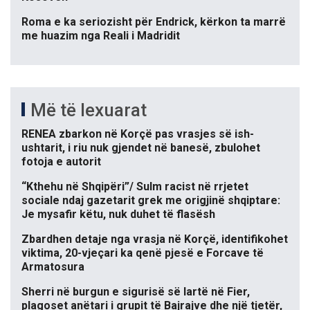
Roma e ka seriozisht për Endrick, kërkon ta marrë
me huazim nga Reali i Madridit
Më të lexuarat
RENEA zbarkon në Korçë pas vrasjes së ish-
ushtarit, i riu nuk gjendet në banesë, zbulohet
fotoja e autorit
“Kthehu në Shqipëri”/ Sulm racist në rrjetet
sociale ndaj gazetarit grek me origjinë shqiptare:
Je mysafir këtu, nuk duhet të flasësh
Zbardhen detaje nga vrasja në Korçë, identifikohet
viktima, 20-vjeçari ka qenë pjesë e Forcave të
Armatosura
Sherri në burgun e sigurisë së lartë në Fier,
plagoset anëtari i grupit të Bajrajve dhe një tjetër,