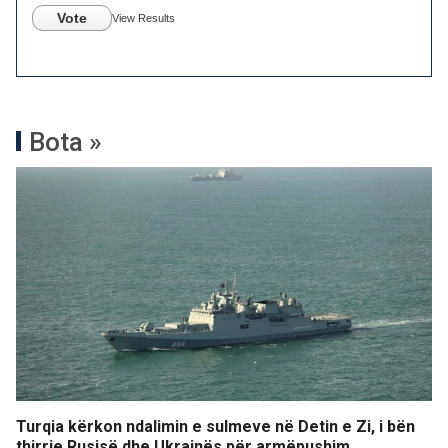
Vote
View Results
Bota »
Turqia kërkon ndalimin e sulmeve në Detin e Zi, i bën
thirrje Rusisë dhe Ukrainës për armëpushim