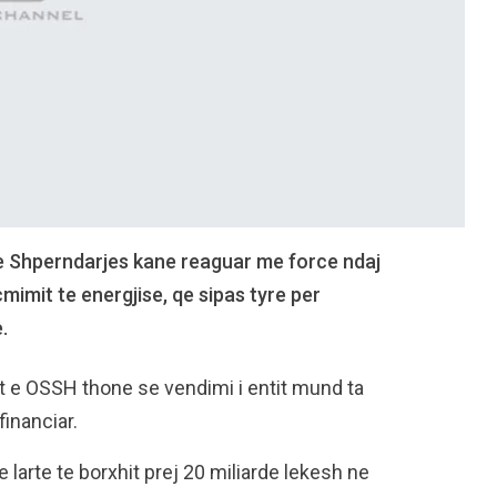
te Shperndarjes kane reaguar me force ndaj
cmimit te energjise, qe sipas tyre per
.
et e OSSH thone se vendimi i entit mund ta
inanciar.
e larte te borxhit prej 20 miliarde lekesh ne