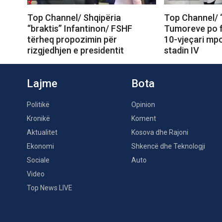
Top Channel/ Shqipëria
Top Channel/ “I
“braktis” Infantinon/ FSHF
Tumoreve po f
tërheq propozimin për
10-vjeçari mp
rizgjedhjen e presidentit
stadin IV
Lajme
Bota
Politikë
Opinion
Kronikë
Koment
Aktualitet
Kosova dhe Rajoni
Ekonomi
Shkencë dhe Teknologji
Sociale
Auto
Video
Top News LIVE