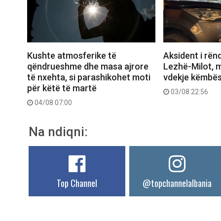
Aksident i rën
Kushte atmosferike të
Lezhë-Milot, m
qëndrueshme dhe masa ajrore
vdekje këmbës
të nxehta, si parashikohet moti
për këtë të martë
03/08 22:56
04/08 07:00
Na ndiqni:
Top Channel
@topchannelalbania