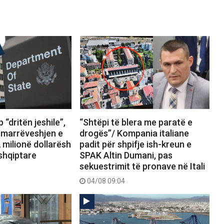
 “dritën jeshile”,
“Shtëpi të blera me paratë e
marrëveshjen e
drogës”/ Kompania italiane
 milionë dollarësh
padit për shpifje ish-kreun e
shqiptare
SPAK Altin Dumani, pas
sekuestrimit të pronave në Itali
04/08 09:04