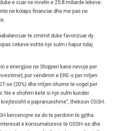
duke e cuar ne nivelin e 25.8 miliarde lekeve.
te ne kolaps financiar dhe me pas ne
te.
 pabalancuar te cmimit duke favorizuar dy
ipas cekeve eshte nje sulm i hapur ndaj
rin e energjise ne Shqiperi kane nevoje per
nvestimet, por vendimin e ERE-s per rritjen
ST-se (20%) dhe rritjen shume te vogel per
r. Ne e shohim kete si nje sulm kunder
te krejtesisht e papranueshme”, thekson OSSH.
H kercenojne se do te perdorin te gjitha
 interesat e konsumatoreve te OSSH-se dhe