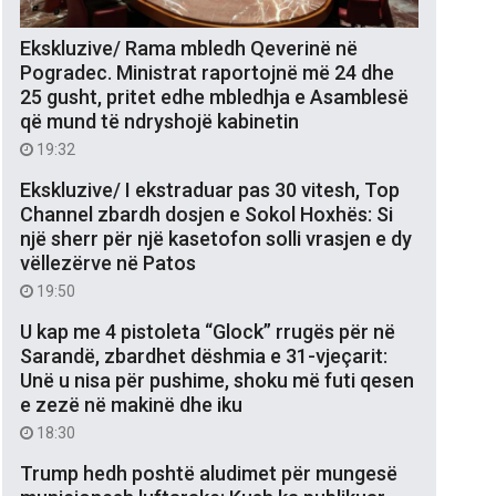
Ekskluzive/ Rama mbledh Qeverinë në
Pogradec. Ministrat raportojnë më 24 dhe
25 gusht, pritet edhe mbledhja e Asamblesë
që mund të ndryshojë kabinetin
19:32
Ekskluzive/ I ekstraduar pas 30 vitesh, Top
Channel zbardh dosjen e Sokol Hoxhës: Si
një sherr për një kasetofon solli vrasjen e dy
vëllezërve në Patos
19:50
U kap me 4 pistoleta “Glock” rrugës për në
Sarandë, zbardhet dëshmia e 31-vjeçarit:
Unë u nisa për pushime, shoku më futi qesen
e zezë në makinë dhe iku
18:30
Trump hedh poshtë aludimet për mungesë