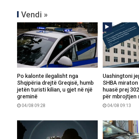
Vendi »
Po kalonte ilegalisht nga
Uashingtoni jep
Shqipëria drejtë Greqisë, humb
SHBA miraton 
jetën turisti kilian, u gjet në një
huasë prej 302
greminë
për mbrojtjen 
04/08 09:28
04/08 09:13