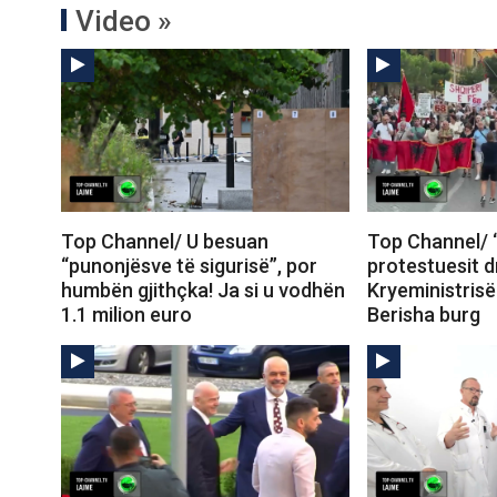
Video »
Top Channel/ U besuan
Top Channel/ “
“punonjësve të sigurisë”, por
protestuesit d
humbën gjithçka! Ja si u vodhën
Kryeministrisë
1.1 milion euro
Berisha burg