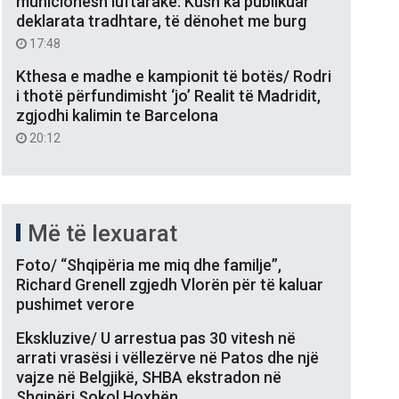
municionesh luftarake: Kush ka publikuar
deklarata tradhtare, të dënohet me burg
17:48
Kthesa e madhe e kampionit të botës/ Rodri
i thotë përfundimisht ‘jo’ Realit të Madridit,
zgjodhi kalimin te Barcelona
20:12
Më të lexuarat
Foto/ “Shqipëria me miq dhe familje”,
Richard Grenell zgjedh Vlorën për të kaluar
pushimet verore
Ekskluzive/ U arrestua pas 30 vitesh në
arrati vrasësi i vëllezërve në Patos dhe një
vajze në Belgjikë, SHBA ekstradon në
Shqipëri Sokol Hoxhën