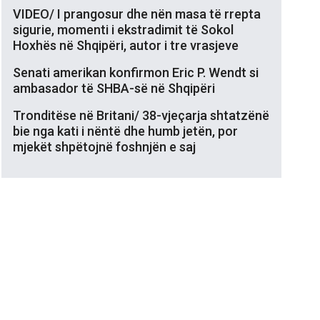
VIDEO/ I prangosur dhe nën masa të rrepta
sigurie, momenti i ekstradimit të Sokol
Hoxhës në Shqipëri, autor i tre vrasjeve
Senati amerikan konfirmon Eric P. Wendt si
ambasador të SHBA-së në Shqipëri
Tronditëse në Britani/ 38-vjeçarja shtatzënë
bie nga kati i nëntë dhe humb jetën, por
mjekët shpëtojnë foshnjën e saj