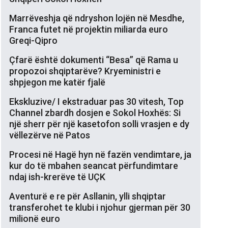
Marrëveshja që ndryshon lojën në Mesdhe,
Franca futet në projektin miliarda euro
Greqi-Qipro
Çfarë është dokumenti “Besa” që Rama u
propozoi shqiptarëve? Kryeministri e
shpjegon me katër fjalë
Ekskluzive/ I ekstraduar pas 30 vitesh, Top
Channel zbardh dosjen e Sokol Hoxhës: Si
një sherr për një kasetofon solli vrasjen e dy
vëllezërve në Patos
Procesi në Hagë hyn në fazën vendimtare, ja
kur do të mbahen seancat përfundimtare
ndaj ish-krerëve të UÇK
Aventurë e re për Asllanin, ylli shqiptar
transferohet te klubi i njohur gjerman për 30
milionë euro