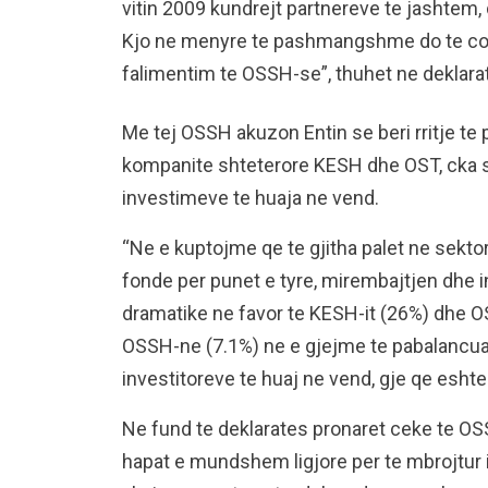
vitin 2009 kundrejt partnereve te jashtem, 
Kjo ne menyre te pashmangshme do te con
falimentim te OSSH-se”, thuhet ne deklara
Me tej OSSH akuzon Entin se beri rritje te
kompanite shteterore KESH dhe OST, cka s
investimeve te huaja ne vend.
“Ne e kuptojme qe te gjitha palet ne sekto
fonde per punet e tyre, mirembajtjen dhe i
dramatike ne favor te KESH-it (26%) dhe O
OSSH-ne (7.1%) ne e gjejme te pabalancua
investitoreve te huaj ne vend, gje qe esh
Ne fund te deklarates pronaret ceke te OSS
hapat e mundshem ligjore per te mbrojtur