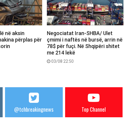
dë në aksin
Negociatat Iran-SHBA/ Ulet
akina përplas për
çmimi i naftës në bursë, arrin në
orin
78$ për fuçi. Në Shqipëri shitet
me 214 lekë
03/08 22:50
@tchbreakingnews
Top Channel