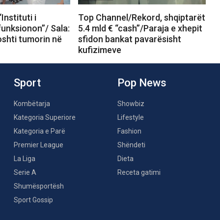
nstituti i
Top Channel/Rekord, shqiptarët
unksionon”/ Sala:
5.4 mld € “cash”/Paraja e xhepit
oshti tumorin në
sfidon bankat pavarësisht
kufizimeve
Sport
Pop News
Kombëtarja
Showbiz
Kategoria Superiore
Lifestyle
Kategoria e Parë
Fashion
Premier League
Shëndeti
La Liga
Dieta
Serie A
Receta gatimi
Shumësportësh
Sport Gossip