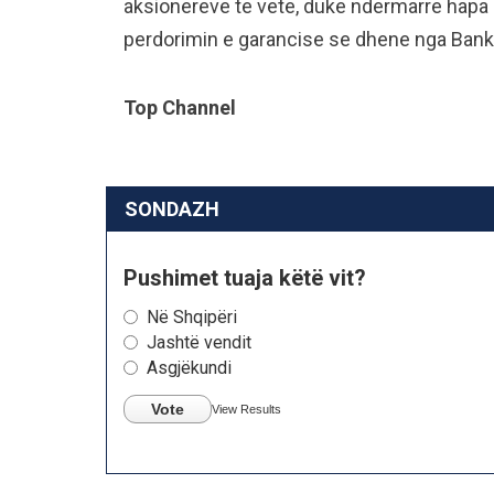
aksionereve te vete, duke ndermarre hapa l
perdorimin e garancise se dhene nga Bank
Top Channel
SONDAZH
Pushimet tuaja këtë vit?
Në Shqipëri
Jashtë vendit
Asgjëkundi
Vote
View Results