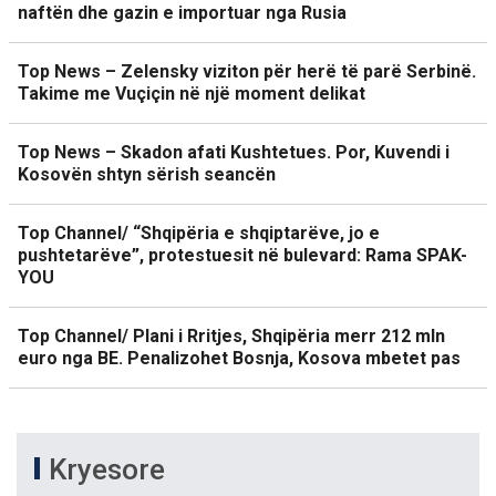
naftën dhe gazin e importuar nga Rusia
Top News – Zelensky viziton për herë të parë Serbinë.
Takime me Vuçiçin në një moment delikat
Top News – Skadon afati Kushtetues. Por, Kuvendi i
Kosovën shtyn sërish seancën
Top Channel/ “Shqipëria e shqiptarëve, jo e
pushtetarëve”, protestuesit në bulevard: Rama SPAK-
YOU
Top Channel/ Plani i Rritjes, Shqipëria merr 212 mln
euro nga BE. Penalizohet Bosnja, Kosova mbetet pas
Kryesore