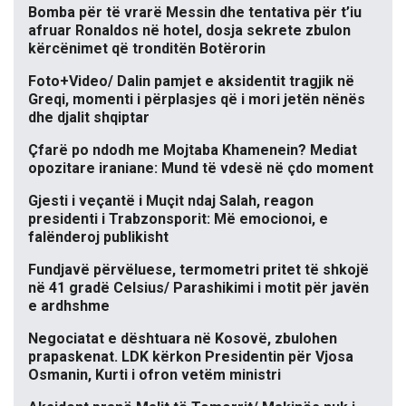
Bomba për të vrarë Messin dhe tentativa për t’iu
afruar Ronaldos në hotel, dosja sekrete zbulon
kërcënimet që tronditën Botërorin
Foto+Video/ Dalin pamjet e aksidentit tragjik në
Greqi, momenti i përplasjes që i mori jetën nënës
dhe djalit shqiptar
Çfarë po ndodh me Mojtaba Khamenein? Mediat
opozitare iraniane: Mund të vdesë në çdo moment
Gjesti i veçantë i Muçit ndaj Salah, reagon
presidenti i Trabzonsporit: Më emocionoi, e
falënderoj publikisht
Fundjavë përvëluese, termometri pritet të shkojë
në 41 gradë Celsius/ Parashikimi i motit për javën
e ardhshme
Negociatat e dështuara në Kosovë, zbulohen
prapaskenat. LDK kërkon Presidentin për Vjosa
Osmanin, Kurti i ofron vetëm ministri