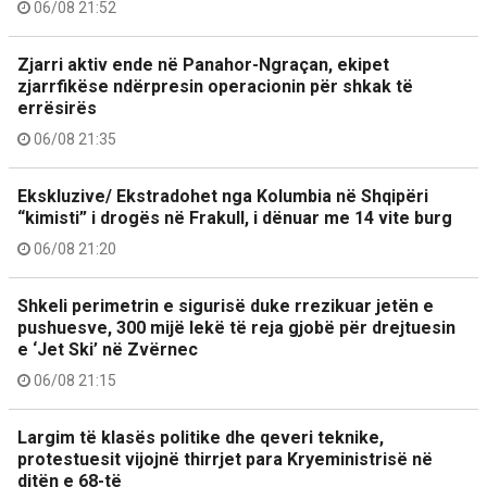
06/08 21:52
Zjarri aktiv ende në Panahor-Ngraçan, ekipet
zjarrfikëse ndërpresin operacionin për shkak të
errësirës
06/08 21:35
Ekskluzive/ Ekstradohet nga Kolumbia në Shqipëri
“kimisti” i drogës në Frakull, i dënuar me 14 vite burg
06/08 21:20
Shkeli perimetrin e sigurisë duke rrezikuar jetën e
pushuesve, 300 mijë lekë të reja gjobë për drejtuesin
e ‘Jet Ski’ në Zvërnec
06/08 21:15
Largim të klasës politike dhe qeveri teknike,
protestuesit vijojnë thirrjet para Kryeministrisë në
ditën e 68-të