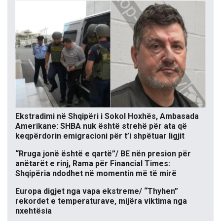
Ekstradimi në Shqipëri i Sokol Hoxhës, Ambasada
Amerikane: SHBA nuk është strehë për ata që
keqpërdorin emigracioni për t’i shpëtuar ligjit
“Rruga jonë është e qartë”/ BE nën presion për
anëtarët e rinj, Rama për Financial Times:
Shqipëria ndodhet në momentin më të mirë
Europa digjet nga vapa ekstreme/ “Thyhen”
rekordet e temperaturave, mijëra viktima nga
nxehtësia