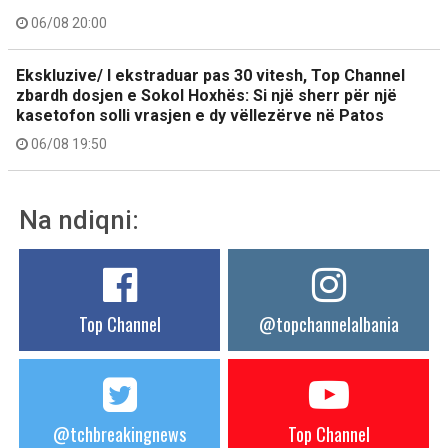
06/08 20:00
Ekskluzive/ I ekstraduar pas 30 vitesh, Top Channel
zbardh dosjen e Sokol Hoxhës: Si një sherr për një
kasetofon solli vrasjen e dy vëllezërve në Patos
06/08 19:50
Na ndiqni:
Top Channel
@topchannelalbania
@tchbreakingnews
Top Channel