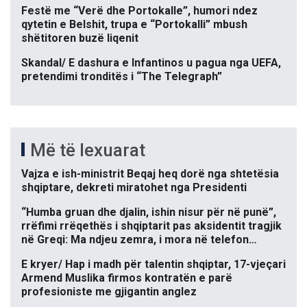
Festë me “Verë dhe Portokalle”, humori ndez
qytetin e Belshit, trupa e “Portokalli” mbush
shëtitoren buzë liqenit
Skandal/ E dashura e Infantinos u pagua nga UEFA,
pretendimi tronditës i “The Telegraph”
Më të lexuarat
Vajza e ish-ministrit Beqaj heq dorë nga shtetësia
shqiptare, dekreti miratohet nga Presidenti
“Humba gruan dhe djalin, ishin nisur për në punë”,
rrëfimi rrëqethës i shqiptarit pas aksidentit tragjik
në Greqi: Ma ndjeu zemra, i mora në telefon…
E kryer/ Hap i madh për talentin shqiptar, 17-vjeçari
Armend Muslika firmos kontratën e parë
profesioniste me gjigantin anglez