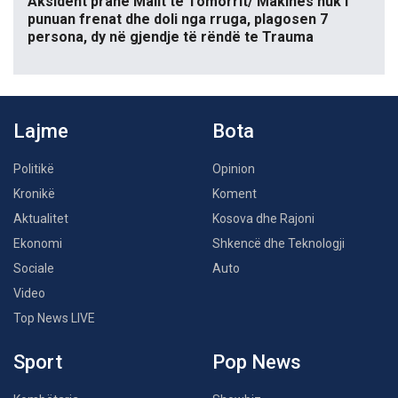
Aksident pranë Malit të Tomorrit/ Makinës nuk i
punuan frenat dhe doli nga rruga, plagosen 7
persona, dy në gjendje të rëndë te Trauma
Lajme
Bota
Politikë
Opinion
Kronikë
Koment
Aktualitet
Kosova dhe Rajoni
Ekonomi
Shkencë dhe Teknologji
Sociale
Auto
Video
Top News LIVE
Sport
Pop News