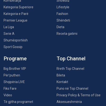
Kombëtarja
Showbiz
Kategoria Superiore
Lifestyle
Kategoria e Parë
Fashion
Premier League
Shëndeti
La Liga
Dieta
Serie A
Receta gatimi
Shumësportësh
Sport Gossip
Programe
Top Channel
Big Brother VIP
Rreth Top Channel
Për’puthen
Bileta
Shqipëria LIVE
Kontakt
Fiks Fare
Puno në Top Channel
Video
Privacy Policy & Terms of Use
Të gjitha programet
Aksesueshmëria