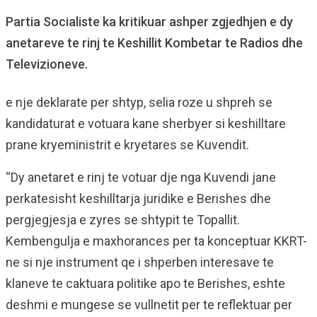
Partia Socialiste ka kritikuar ashper zgjedhjen e dy
anetareve te rinj te Keshillit Kombetar te Radios dhe
Televizioneve.
e nje deklarate per shtyp, selia roze u shpreh se
kandidaturat e votuara kane sherbyer si keshilltare
prane kryeministrit e kryetares se Kuvendit.
“Dy anetaret e rinj te votuar dje nga Kuvendi jane
perkatesisht keshilltarja juridike e Berishes dhe
pergjegjesja e zyres se shtypit te Topallit.
Kembengulja e maxhorances per ta konceptuar KKRT-
ne si nje instrument qe i shperben interesave te
klaneve te caktuara politike apo te Berishes, eshte
deshmi e mungese se vullnetit per te reflektuar per