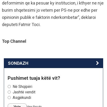
deformimin qe ka pesuar ky institucion, i kthyer ne nje
burim shqetesimi jo vetem per PS-ne por edhe per
opinionin publik e faktorin nderkombetar”, deklaroi
deputeti Fatmir Toci.
Top Channel
SONDAZH
Pushimet tuaja këtë vit?
Në Shqipëri
Jashtë vendit
Asgjëkundi
Vote
View Results