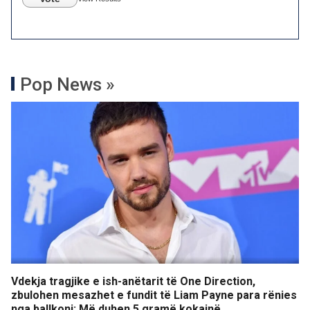
Pop News »
Vdekja tragjike e ish-anëtarit të One Direction,
zbulohen mesazhet e fundit të Liam Payne para rënies
nga ballkoni: Më duhen 5 gramë kokainë