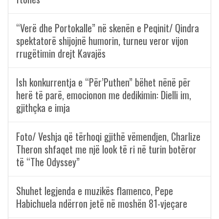
“Verë dhe Portokalle” në skenën e Peqinit/ Qindra
spektatorë shijojnë humorin, turneu veror vijon
rrugëtimin drejt Kavajës
Ish konkurrentja e “Për’Puthen” bëhet nënë për
herë të parë, emocionon me dedikimin: Dielli im,
gjithçka e imja
Foto/ Veshja që tërhoqi gjithë vëmendjen, Charlize
Theron shfaqet me një look të ri në turin botëror
të “The Odyssey”
Shuhet legjenda e muzikës flamenco, Pepe
Habichuela ndërron jetë në moshën 81-vjeçare