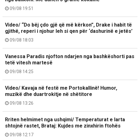
09/08 19:51
Video/ “Do bëj çdo gjë që më kërkon”, Drake i habit të
gjithë, reperi i njohur leh si qen për ‘dashurinë e jetës’
09/08 18:03
Vanessa Paradis njofton ndarjen nga bashkëshorti pas
tetë vitesh martesë
09/08 14:25
Video/ Kavaja në festë me Portokallinë! Humor,
muzikë dhe duartrokitje në shëtitore
09/08 13:26
Rriten helmimet nga ushqimi/ Temperaturat e larta
shtojnë rastet, Brataj: Kujdes me zinxhirin ftohës
09/08 12:17