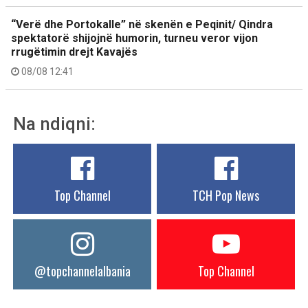
“Verë dhe Portokalle” në skenën e Peqinit/ Qindra
spektatorë shijojnë humorin, turneu veror vijon
rrugëtimin drejt Kavajës
08/08 12:41
Na ndiqni:
Top Channel
TCH Pop News
@topchannelalbania
Top Channel