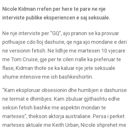
Nicole Kidman rrefen per here te pare ne nje
interviste publike eksperiencen e saj seksuale.
Ne nje interviste per “GQ”, ajo pranon se ka provuar
pothuajse cdo lloj dashurie, qe nga ajo mondane e deri
ne versionin fetish. Ne lidhje me martesen 10 vjecare
me Tom Cruise, gje per te cilen rralle ka preferuar te
flase, Kidman thote se ka kaluar nje jete seksuale
shume intensive me ish bashkeshortin.
“Kam eksploruar obsesionin dhe humbjen e dashurise
ne termat e dhimbjes. Kam zbuluar gjithashtu edhe
seksin fetish bashke me aspektin mondan te
marteses”, thekson aktorja australiane. Persa i perket
marteses aktuale me Keith Urban, Nicole shprehet me