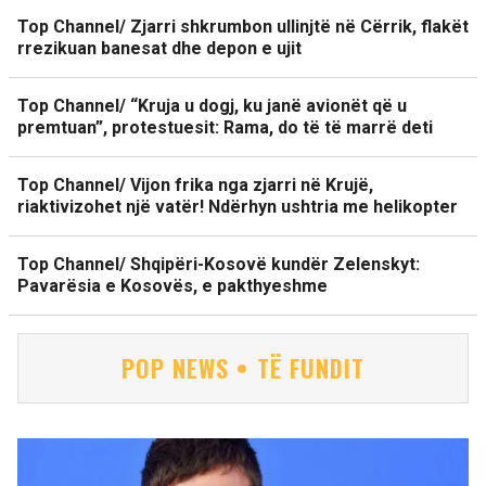
Top Channel/ Zjarri shkrumbon ullinjtë në Cërrik, flakët
rrezikuan banesat dhe depon e ujit
Top Channel/ “Kruja u dogj, ku janë avionët që u
premtuan”, protestuesit: Rama, do të të marrë deti
Top Channel/ Vijon frika nga zjarri në Krujë,
riaktivizohet një vatër! Ndërhyn ushtria me helikopter
Top Channel/ Shqipëri-Kosovë kundër Zelenskyt:
Pavarësia e Kosovës, e pakthyeshme
POP NEWS • TË FUNDIT