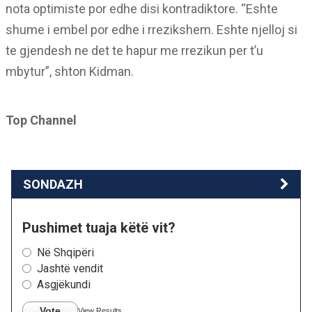
nota optimiste por edhe disi kontradiktore. “Eshte
shume i embel por edhe i rrezikshem. Eshte njelloj si
te gjendesh ne det te hapur me rrezikun per t’u
mbytur”, shton Kidman.
Top Channel
SONDAZH
Pushimet tuaja këtë vit?
Në Shqipëri
Jashtë vendit
Asgjëkundi
Vote
View Results