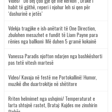
Video/ “Do bëj çdo gjë që më kërkon”, Drake i
habit të gjithë, reperi i njohur leh si qen për
‘dashurinë e jetës’
Vdekja tragjike e ish-anëtarit të One Direction,
zbulohen mesazhet e fundit të Liam Payne para
rënies nga ballkoni: Më duhen 5 gramë kokainë
Vanessa Paradis njofton ndarjen nga bashkëshorti
pas tetë vitesh martesë
Video/ Kavaja në festë me Portokallinë! Humor,
muzikë dhe duartrokitje në shëtitore
Rriten helmimet nga ushqimi/ Temperaturat e
larta shtojnë rastet, Brataj: Kujdes me zinxhirin
ftohës