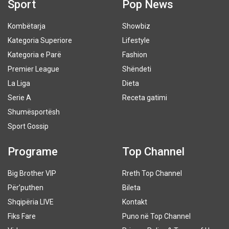
Sport
Pop News
Kombëtarja
Showbiz
Kategoria Superiore
Lifestyle
Kategoria e Parë
Fashion
Premier League
Shëndeti
La Liga
Dieta
Serie A
Receta gatimi
Shumësportësh
Sport Gossip
Programe
Top Channel
Big Brother VIP
Rreth Top Channel
Për’puthen
Bileta
Shqipëria LIVE
Kontakt
Fiks Fare
Puno në Top Channel