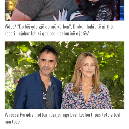
Video/ “Do bëj çdo gjë që më kërkon”, Drake i habit të gjithë,
reperi i njohur leh si qen për ‘dashurinë e jetës’
Vanessa Paradis njofton ndarjen nga bashkëshorti pas tetë vitesh
martesë