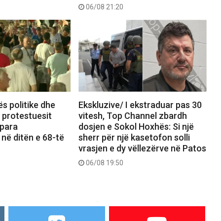
06/08 21:20
ës politike dhe
Ekskluzive/ I ekstraduar pas 30
, protestuesit
vitesh, Top Channel zbardh
 para
dosjen e Sokol Hoxhës: Si një
 në ditën e 68-të
sherr për një kasetofon solli
vrasjen e dy vëllezërve në Patos
06/08 19:50