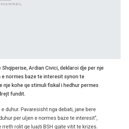
 Shqiperise, Ardian Civici, deklaroi dje per nje
en e normes baze te interesit synon te
 nje kohe qe stimuli fiskal i hedhur permes
rejt fundit.
e duhur. Pavaresisht nga debati, jane bere
duhur per uljen e normes baze te interesit”,
 rreth rolit qe luajti BSH gjate vitit te krizes.