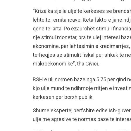
“Kriza ka sjelle ulje te kerkeses se bren
lehte te remitancave. Keta faktore jane n
qene te larta. Po ezaurohet stimuli financi
nje stimul monetar, pra te ulej interesi baz
ekonomine, per lehtesimin e kredimarrjes,
terheqjes se stimulit fiskal per shkak te n
makroekonomike”, tha Civici.
BSH e uli normen baze nga 5.75 per qind n
kjo ulje mund te ndihmoje rritjen e invest
kerkesen per borxh publik.
Shume eksperte, perfshire edhe ish-guvern
ulje me agresive te normes baze te intere