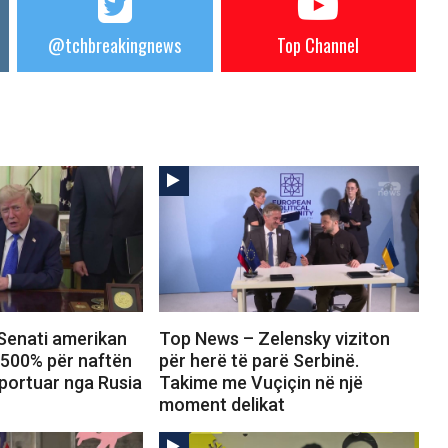
@tchbreakingnews
Top Channel
Senati amerikan
Top News – Zelensky viziton
 500% për naftën
për herë të parë Serbinë.
portuar nga Rusia
Takime me Vuçiçin në një
moment delikat