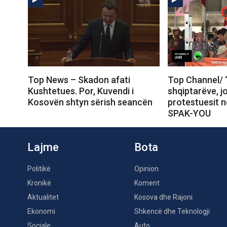
Top News – Skadon afati
Top Channel/ 
Kushtetues. Por, Kuvendi i
shqiptarëve, j
Kosovën shtyn sërish seancën
protestuesit 
SPAK-YOU
Lajme
Bota
Politikë
Opinion
Kronikë
Koment
Aktualitet
Kosova dhe Rajoni
Ekonomi
Shkencë dhe Teknologji
Sociale
Auto