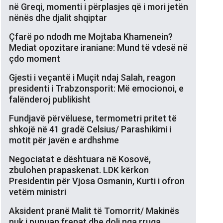
në Greqi, momenti i përplasjes që i mori jetën
nënës dhe djalit shqiptar
Çfarë po ndodh me Mojtaba Khamenein?
Mediat opozitare iraniane: Mund të vdesë në
çdo moment
Gjesti i veçantë i Muçit ndaj Salah, reagon
presidenti i Trabzonsporit: Më emocionoi, e
falënderoj publikisht
Fundjavë përvëluese, termometri pritet të
shkojë në 41 gradë Celsius/ Parashikimi i
motit për javën e ardhshme
Negociatat e dështuara në Kosovë,
zbulohen prapaskenat. LDK kërkon
Presidentin për Vjosa Osmanin, Kurti i ofron
vetëm ministri
Aksident pranë Malit të Tomorrit/ Makinës
nuk i punuan frenat dhe doli nga rruga,