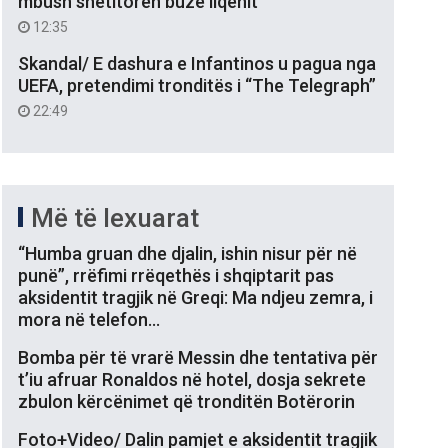
mbush shëtitoren buzë liqenit
12:35
Skandal/ E dashura e Infantinos u pagua nga
UEFA, pretendimi tronditës i “The Telegraph”
22:49
Më të lexuarat
“Humba gruan dhe djalin, ishin nisur për në
punë”, rrëfimi rrëqethës i shqiptarit pas
aksidentit tragjik në Greqi: Ma ndjeu zemra, i
mora në telefon…
Bomba për të vrarë Messin dhe tentativa për
t’iu afruar Ronaldos në hotel, dosja sekrete
zbulon kërcënimet që tronditën Botërorin
Foto+Video/ Dalin pamjet e aksidentit tragjik