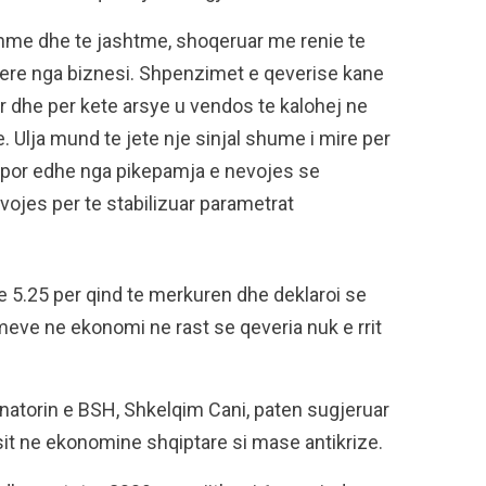
dshme dhe te jashtme, shoqeruar me renie te
djere nga biznesi. Shpenzimet e qeverise kane
ar dhe per kete arsye u vendos te kalohej ne
e. Ulja mund te jete nje sinjal shume i mire per
 por edhe nga pikepamja e nevojes se
evojes per te stabilizuar parametrat
e 5.25 per qind te merkuren dhe deklaroi se
imeve ne ekonomi ne rast se qeveria nuk e rrit
atorin e BSH, Shkelqim Cani, paten sugjeruar
sit ne ekonomine shqiptare si mase antikrize.