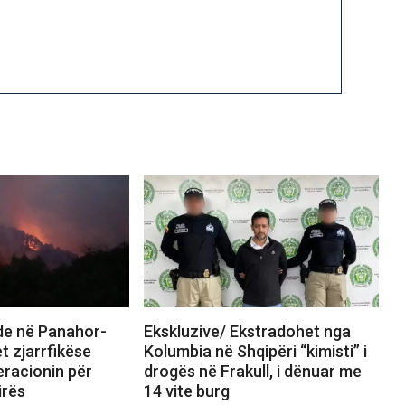
nde në Panahor-
Ekskluzive/ Ekstradohet nga
t zjarrfikëse
Kolumbia në Shqipëri “kimisti” i
eracionin për
drogës në Frakull, i dënuar me
irës
14 vite burg