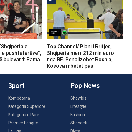
“Shqipëria e
Top Channel/ Plani i Rritjes,
o e pushtetarëve”,
Shqipëria merr 212 mln euro
në bulevard: Rama
nga BE. Penalizohet Bosnja,
Kosova mbetet pas
Sport
Pop News
Kombëtarja
Showbiz
Kategoria Superiore
Lifestyle
Kategoria e Parë
Fashion
Premier League
Shëndeti
La Liga
Dieta