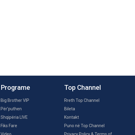
Programe
Top Channel
Big Brother VIP
Rreth Top Channel
Për’puthen
Bileta
Shqipëria LIVE
Kontakt
Fiks Fare
Puno në Top Channel
Video
Privacy Policy & Terms of