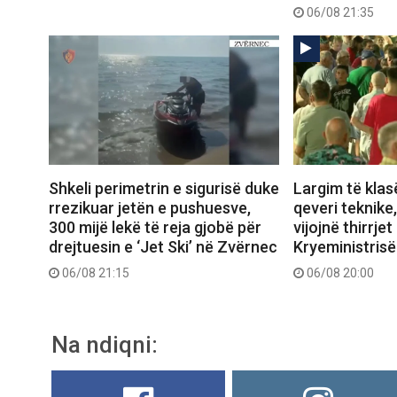
06/08 21:35
Shkeli perimetrin e sigurisë duke
Largim të klas
rrezikuar jetën e pushuesve,
qeveri teknike
300 mijë lekë të reja gjobë për
vijojnë thirrjet
drejtuesin e ‘Jet Ski’ në Zvërnec
Kryeministrisë
06/08 21:15
06/08 20:00
Na ndiqni: