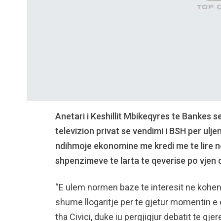
Anetari i Keshillit Mbikeqyres te Bankes se
televizion privat se vendimi i BSH per ulj
ndihmoje ekonomine me kredi me te lire ne
shpenzimeve te larta te qeverise po vjen d
“E ulem normen baze te interesit ne kohen 
shume llogaritje per te gjetur momentin e 
tha Civici, duke iu pergjigjur debatit te gjere