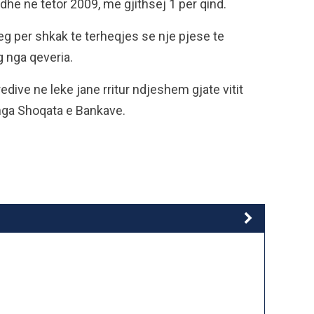
dhe ne tetor 2009, me gjithsej 1 per qind.
reg per shkak te terheqjes se nje pjese te
 nga qeveria.
edive ne leke jane rritur ndjeshem gjate vitit
 nga Shoqata e Bankave.