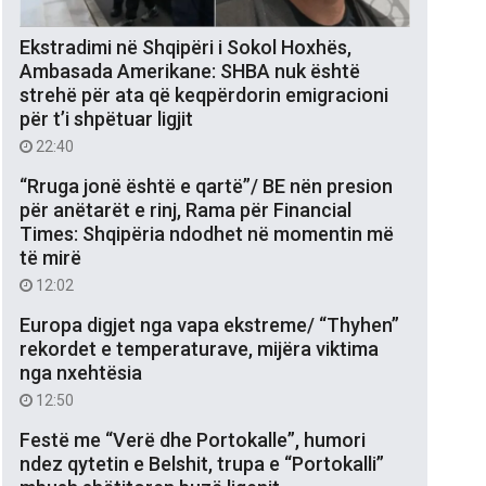
Ekstradimi në Shqipëri i Sokol Hoxhës,
Ambasada Amerikane: SHBA nuk është
strehë për ata që keqpërdorin emigracioni
për t’i shpëtuar ligjit
22:40
“Rruga jonë është e qartë”/ BE nën presion
për anëtarët e rinj, Rama për Financial
Times: Shqipëria ndodhet në momentin më
të mirë
12:02
Europa digjet nga vapa ekstreme/ “Thyhen”
rekordet e temperaturave, mijëra viktima
nga nxehtësia
12:50
Festë me “Verë dhe Portokalle”, humori
ndez qytetin e Belshit, trupa e “Portokalli”