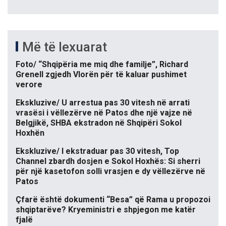
Më të lexuarat
Foto/ “Shqipëria me miq dhe familje”, Richard
Grenell zgjedh Vlorën për të kaluar pushimet
verore
Ekskluzive/ U arrestua pas 30 vitesh në arrati
vrasësi i vëllezërve në Patos dhe një vajze në
Belgjikë, SHBA ekstradon në Shqipëri Sokol
Hoxhën
Ekskluzive/ I ekstraduar pas 30 vitesh, Top
Channel zbardh dosjen e Sokol Hoxhës: Si sherri
për një kasetofon solli vrasjen e dy vëllezërve në
Patos
Çfarë është dokumenti “Besa” që Rama u propozoi
shqiptarëve? Kryeministri e shpjegon me katër
fjalë