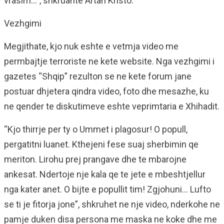
vrasim…”, shkruante Artan Kristo.
Vezhgimi
Megjithate, kjo nuk eshte e vetmja video me
permbajtje terroriste ne kete website. Nga vezhgimi i
gazetes “Shqip” rezulton se ne kete forum jane
postuar dhjetera qindra video, foto dhe mesazhe, ku
ne qender te diskutimeve eshte veprimtaria e Xhihadit.
“Kjo thirrje per ty o Ummet i plagosur! O popull,
pergatitni luanet. Kthejeni fese suaj sherbimin qe
meriton. Lirohu prej prangave dhe te mbarojne
ankesat. Ndertoje nje kala qe te jete e mbeshtjellur
nga kater anet. O bijte e popullit tim! Zgjohuni… Lufto
se ti je fitorja jone”, shkruhet ne nje video, nderkohe ne
pamje duken disa persona me maska ne koke dhe me