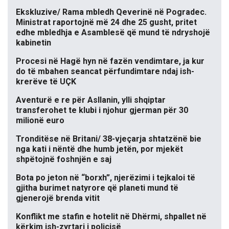
Ekskluzive/ Rama mbledh Qeverinë në Pogradec.
Ministrat raportojnë më 24 dhe 25 gusht, pritet
edhe mbledhja e Asamblesë që mund të ndryshojë
kabinetin
Procesi në Hagë hyn në fazën vendimtare, ja kur
do të mbahen seancat përfundimtare ndaj ish-
krerëve të UÇK
Aventurë e re për Asllanin, ylli shqiptar
transferohet te klubi i njohur gjerman për 30
milionë euro
Tronditëse në Britani/ 38-vjeçarja shtatzënë bie
nga kati i nëntë dhe humb jetën, por mjekët
shpëtojnë foshnjën e saj
Bota po jeton në “borxh”, njerëzimi i tejkaloi të
gjitha burimet natyrore që planeti mund të
gjenerojë brenda vitit
Konflikt me stafin e hotelit në Dhërmi, shpallet në
kërkim ish-zyrtari i policisë