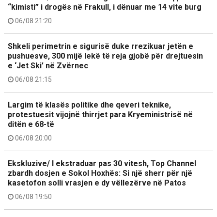
“kimisti” i drogës në Frakull, i dënuar me 14 vite burg
06/08 21:20
Shkeli perimetrin e sigurisë duke rrezikuar jetën e
pushuesve, 300 mijë lekë të reja gjobë për drejtuesin
e ‘Jet Ski’ në Zvërnec
06/08 21:15
Largim të klasës politike dhe qeveri teknike,
protestuesit vijojnë thirrjet para Kryeministrisë në
ditën e 68-të
06/08 20:00
Ekskluzive/ I ekstraduar pas 30 vitesh, Top Channel
zbardh dosjen e Sokol Hoxhës: Si një sherr për një
kasetofon solli vrasjen e dy vëllezërve në Patos
06/08 19:50