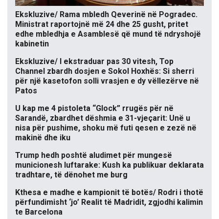
Ekskluzive/ Rama mbledh Qeverinë në Pogradec.
Ministrat raportojnë më 24 dhe 25 gusht, pritet
edhe mbledhja e Asamblesë që mund të ndryshojë
kabinetin
Ekskluzive/ I ekstraduar pas 30 vitesh, Top
Channel zbardh dosjen e Sokol Hoxhës: Si sherri
për një kasetofon solli vrasjen e dy vëllezërve në
Patos
U kap me 4 pistoleta “Glock” rrugës për në
Sarandë, zbardhet dëshmia e 31-vjeçarit: Unë u
nisa për pushime, shoku më futi qesen e zezë në
makinë dhe iku
Trump hedh poshtë aludimet për mungesë
municionesh luftarake: Kush ka publikuar deklarata
tradhtare, të dënohet me burg
Kthesa e madhe e kampionit të botës/ Rodri i thotë
përfundimisht ‘jo’ Realit të Madridit, zgjodhi kalimin
te Barcelona