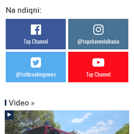
Na ndiqni:
Top Channel
@topchannelalbania
@tchbreakingnews
Top Channel
Video »