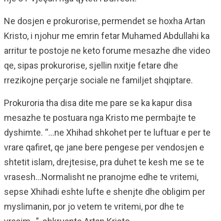
Ne dosjen e prokurorise, permendet se hoxha Artan
Kristo, i njohur me emrin fetar Muhamed Abdullahi ka
arritur te postoje ne keto forume mesazhe dhe video
qe, sipas prokurorise, sjellin nxitje fetare dhe
rrezikojne perçarje sociale ne familjet shqiptare.
Prokuroria tha disa dite me pare se ka kapur disa
mesazhe te postuara nga Kristo me permbajte te
dyshimte. “…ne Xhihad shkohet per te luftuar e per te
vrare qafiret, qe jane bere pengese per vendosjen e
shtetit islam, drejtesise, pra duhet te kesh me se te
vrasesh…Normalisht ne pranojme edhe te vritemi,
sepse Xhihadi eshte lufte e shenjte dhe obligim per
myslimanin, por jo vetem te vritemi, por dhe te