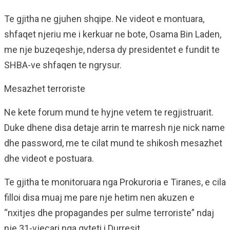
Te gjitha ne gjuhen shqipe. Ne videot e montuara,
shfaqet njeriu me i kerkuar ne bote, Osama Bin Laden,
me nje buzeqeshje, ndersa dy presidentet e fundit te
SHBA-ve shfaqen te ngrysur.
Mesazhet terroriste
Ne kete forum mund te hyjne vetem te regjistruarit.
Duke dhene disa detaje arrin te marresh nje nick name
dhe password, me te cilat mund te shikosh mesazhet
dhe videot e postuara.
Te gjitha te monitoruara nga Prokuroria e Tiranes, e cila
filloi disa muaj me pare nje hetim nen akuzen e
“nxitjes dhe propagandes per sulme terroriste” ndaj
nje 31-vjeçari nga qyteti i Durresit.