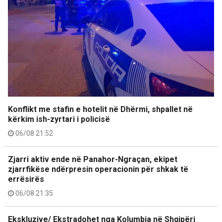
Konflikt me stafin e hotelit në Dhërmi, shpallet në
kërkim ish-zyrtari i policisë
06/08 21:52
Zjarri aktiv ende në Panahor-Ngraçan, ekipet
zjarrfikëse ndërpresin operacionin për shkak të
errësirës
06/08 21:35
Ekskluzive/ Ekstradohet nga Kolumbia në Shqipëri