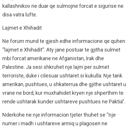
kallashnikov ne duar qe sulmojne forcat e sigurise ne
disa vatra lufte.
Lajmet e Xhihadit
Ne forum mund te gjesh edhe informacione qe quhen
“lajmet e Xhihadit”. Aty jane postuar te gjitha sulmet
mbi forcat amerikane ne Afganistan, Irak dhe
Palestine. Ja sesi shkruhet nje lajm per sulmet
terroriste, duke i cilesuar ushtaret si kukulla: Nje tank
amerikan, pushtues, u shkaterrua dhe gjithe ushtaret u
vrane ne bord, kur muxhahidet kryen nje shperthim te
rende ushtarak kunder ushtareve pushtues ne Paktia”.
Nderkohe ne nje informacion tjeter thuhet se “nje
numer i madh i ushtareve armiq u plagosen ne