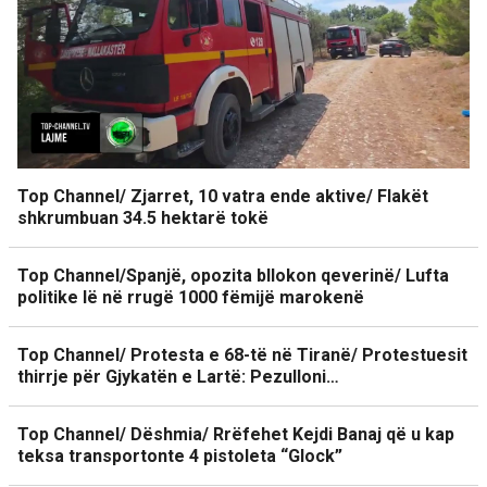
Top Channel/ Zjarret, 10 vatra ende aktive/ Flakët
shkrumbuan 34.5 hektarë tokë
Top Channel/Spanjë, opozita bllokon qeverinë/ Lufta
politike lë në rrugë 1000 fëmijë marokenë
Top Channel/ Protesta e 68-të në Tiranë/ Protestuesit
thirrje për Gjykatën e Lartë: Pezulloni…
Top Channel/ Dëshmia/ Rrëfehet Kejdi Banaj që u kap
teksa transportonte 4 pistoleta “Glock”