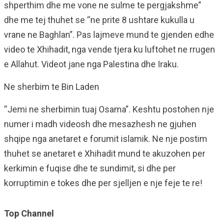
shperthim dhe me vone ne sulme te pergjakshme”
dhe me tej thuhet se “ne prite 8 ushtare kukulla u
vrane ne Baghlan”. Pas lajmeve mund te gjenden edhe
video te Xhihadit, nga vende tjera ku luftohet ne rrugen
e Allahut. Videot jane nga Palestina dhe Iraku.
Ne sherbim te Bin Laden
“Jemi ne sherbimin tuaj Osama”. Keshtu postohen nje
numer i madh videosh dhe mesazhesh ne gjuhen
shqipe nga anetaret e forumit islamik. Ne nje postim
thuhet se anetaret e Xhihadit mund te akuzohen per
kerkimin e fuqise dhe te sundimit, si dhe per
korruptimin e tokes dhe per sjelljen e nje feje te re!
Top Channel