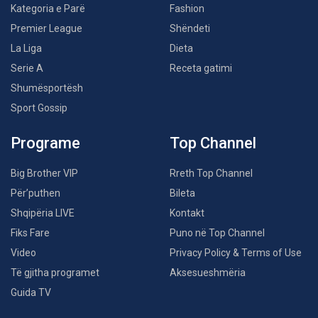
Kategoria e Parë
Fashion
Premier League
Shëndeti
La Liga
Dieta
Serie A
Receta gatimi
Shumësportësh
Sport Gossip
Programe
Top Channel
Big Brother VIP
Rreth Top Channel
Për’puthen
Bileta
Shqipëria LIVE
Kontakt
Fiks Fare
Puno në Top Channel
Video
Privacy Policy & Terms of Use
Të gjitha programet
Aksesueshmëria
Guida TV