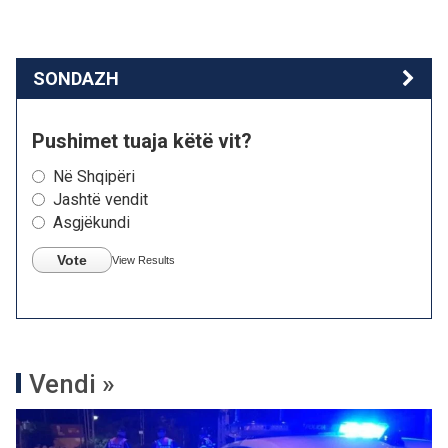
SONDAZH
Pushimet tuaja këtë vit?
Në Shqipëri
Jashtë vendit
Asgjëkundi
Vote
View Results
Vendi »