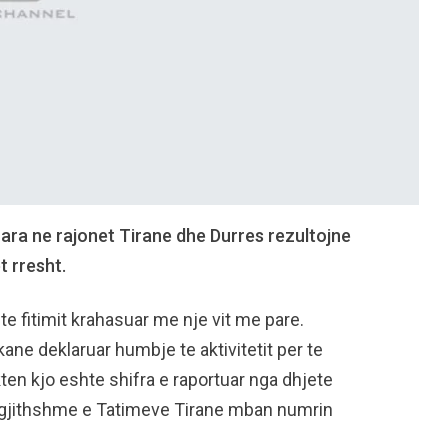
ra ne rajonet Tirane dhe Durres rezultojne
t rresht.
 te fitimit krahasuar me nje vit me pare.
ne deklaruar humbje te aktivitetit per te
kten kjo eshte shifra e raportuar nga dhjete
Pergjithshme e Tatimeve Tirane mban numrin