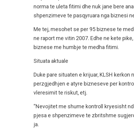
norma te uleta fitimi dhe nuk jane bere ana
shpenzimeve te pasqyruara nga biznesi ne
Me tej, mesohet se per 95 biznese te medha
ne raport me vitin 2007. Edhe ne kete pike,
biznese me humbje te medha fitimi.
Situata aktuale
Duke pare situaten e krijuar, KLSH kerko
perzgjedhjen e atyre bizneseve per kontro
vleresimit te riskut, etj.
“Nevojitet me shume kontroll kryesisht nda
pjesa e shpenzimeve te zbritshme sugjer
ja.