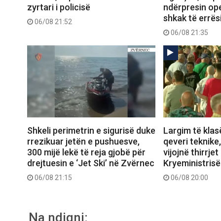
zyrtari i policisë
ndërpresin op
shkak të errës
06/08 21:52
06/08 21:35
Shkeli perimetrin e sigurisë duke
Largim të klas
rrezikuar jetën e pushuesve,
qeveri teknike
300 mijë lekë të reja gjobë për
vijojnë thirrjet
drejtuesin e ‘Jet Ski’ në Zvërnec
Kryeministrisë
06/08 21:15
06/08 20:00
Na ndiqni: