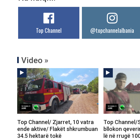
Top Channel
@topchannelalbania
Video »
Top Channel/ Zjarret, 10 vatra
Top Channel/S
ende aktive/ Flakët shkrumbuan
bllokon qeveri
34.5 hektarë tokë
lë në rrugë 10