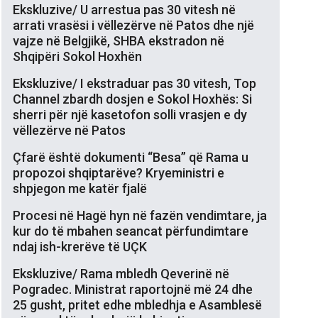
Ekskluzive/ U arrestua pas 30 vitesh në
arrati vrasësi i vëllezërve në Patos dhe një
vajze në Belgjikë, SHBA ekstradon në
Shqipëri Sokol Hoxhën
Ekskluzive/ I ekstraduar pas 30 vitesh, Top
Channel zbardh dosjen e Sokol Hoxhës: Si
sherri për një kasetofon solli vrasjen e dy
vëllezërve në Patos
Çfarë është dokumenti “Besa” që Rama u
propozoi shqiptarëve? Kryeministri e
shpjegon me katër fjalë
Procesi në Hagë hyn në fazën vendimtare, ja
kur do të mbahen seancat përfundimtare
ndaj ish-krerëve të UÇK
Ekskluzive/ Rama mbledh Qeverinë në
Pogradec. Ministrat raportojnë më 24 dhe
25 gusht, pritet edhe mbledhja e Asamblesë