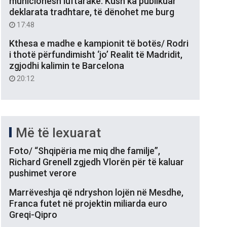
municionesh luftarake: Kush ka publikuar
deklarata tradhtare, të dënohet me burg
17:48
Kthesa e madhe e kampionit të botës/ Rodri
i thotë përfundimisht ‘jo’ Realit të Madridit,
zgjodhi kalimin te Barcelona
20:12
Më të lexuarat
Foto/ “Shqipëria me miq dhe familje”,
Richard Grenell zgjedh Vlorën për të kaluar
pushimet verore
Marrëveshja që ndryshon lojën në Mesdhe,
Franca futet në projektin miliarda euro
Greqi-Qipro