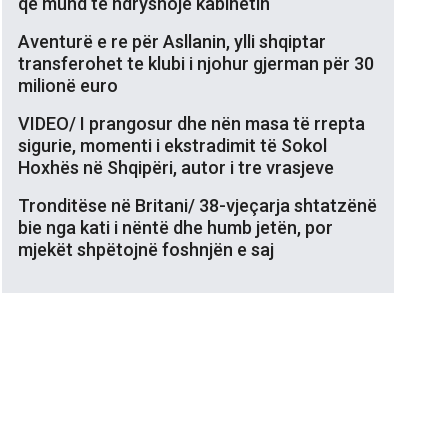
që mund të ndryshojë kabinetin
Aventurë e re për Asllanin, ylli shqiptar
transferohet te klubi i njohur gjerman për 30
milionë euro
VIDEO/ I prangosur dhe nën masa të rrepta
sigurie, momenti i ekstradimit të Sokol
Hoxhës në Shqipëri, autor i tre vrasjeve
Tronditëse në Britani/ 38-vjeçarja shtatzënë
bie nga kati i nëntë dhe humb jetën, por
mjekët shpëtojnë foshnjën e saj