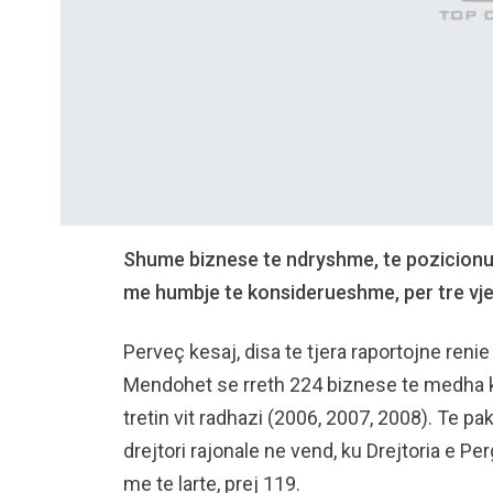
Shume biznese te ndryshme, te pozicionua
me humbje te konsiderueshme, per tre vje
Perveç kesaj, disa te tjera raportojne renie
Mendohet se rreth 224 biznese te medha ka
tretin vit radhazi (2006, 2007, 2008). Te pa
drejtori rajonale ne vend, ku Drejtoria e 
me te larte, prej 119.