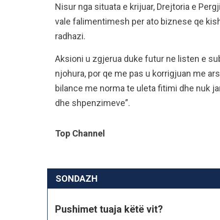
Nisur nga situata e krijuar, Drejtoria e Pe
vale falimentimesh per ato biznese qe kish
radhazi.
Aksioni u zgjerua duke futur ne listen e s
njohura, por qe me pas u korrigjuan me ars
bilance me norma te uleta fitimi dhe nuk ja
dhe shpenzimeve”.
Top Channel
SONDAZH
Pushimet tuaja këtë vit?