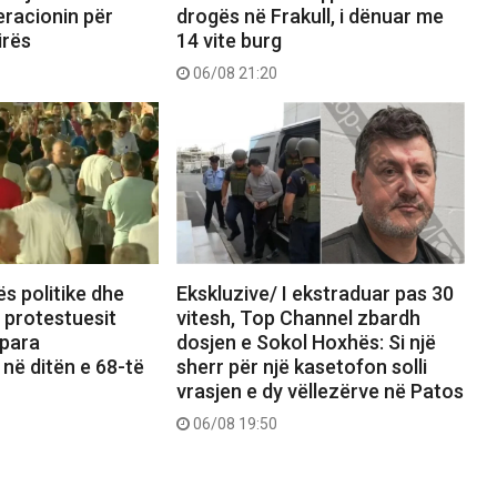
eracionin për
drogës në Frakull, i dënuar me
irës
14 vite burg
06/08 21:20
ës politike dhe
Ekskluzive/ I ekstraduar pas 30
, protestuesit
vitesh, Top Channel zbardh
 para
dosjen e Sokol Hoxhës: Si një
 në ditën e 68-të
sherr për një kasetofon solli
vrasjen e dy vëllezërve në Patos
06/08 19:50