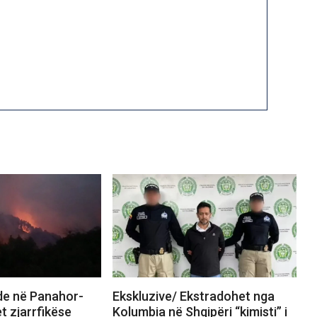
nde në Panahor-
Ekskluzive/ Ekstradohet nga
t zjarrfikëse
Kolumbia në Shqipëri “kimisti” i