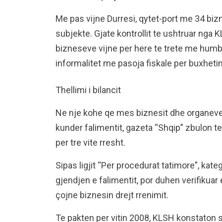
Me pas vijne Durresi, qytet-port me 34 b
subjekte. Gjate kontrollit te ushtruar nga 
bizneseve vijne per here te trete me humbj
informalitet me pasoja fiskale per buxhetin 
Thellimi i bilancit
Ne nje kohe qe mes biznesit dhe organeve
kunder falimentit, gazeta “Shqip” zbulon 
per tre vite rresht.
Sipas ligjit “Per procedurat tatimore”, kat
gjendjen e falimentit, por duhen verifikuar
çojne biznesin drejt rrenimit.
Te pakten per vitin 2008, KLSH konstaton s