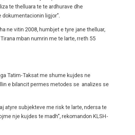
liza te thelluara te te ardhurave dhe
 dokumentacionin ligjor”.
 ne vitin 2008, humbjet e tyre jane thelluar,
 Tirana mban numrin me te larte, rreth 55
n nga Tatim-Taksat me shume kujdes ne
llin e bilancit permes metodes se analizes se
j atyre subjekteve me risk te larte, ndersa te
ojme nje kujdes te madh”, rekomandon KLSH-