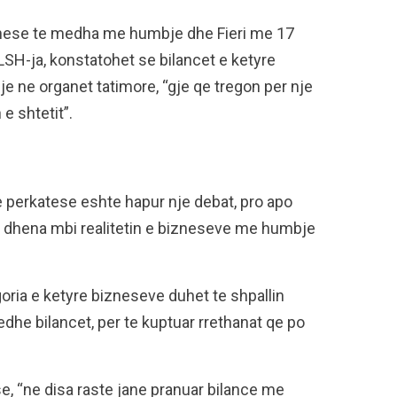
iznese te medha me humbje dhe Fieri me 17
KLSH-ja, konstatohet se bilancet e ketyre
e ne organet tatimore, “gje qe tregon per nje
e shtetit”.
 perkatese eshte hapur nje debat, pro apo
te dhena mbi realitetin e bizneseve me humbje
egoria e ketyre bizneseve duhet te shpallin
 edhe bilancet, per te kuptuar rrethanat qe po
e, “ne disa raste jane pranuar bilance me