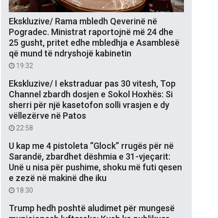
Ekskluzive/ Rama mbledh Qeverinë në
Pogradec. Ministrat raportojnë më 24 dhe
25 gusht, pritet edhe mbledhja e Asamblesë
që mund të ndryshojë kabinetin
19:32
Ekskluzive/ I ekstraduar pas 30 vitesh, Top
Channel zbardh dosjen e Sokol Hoxhës: Si
sherri për një kasetofon solli vrasjen e dy
vëllezërve në Patos
22:58
U kap me 4 pistoleta “Glock” rrugës për në
Sarandë, zbardhet dëshmia e 31-vjeçarit:
Unë u nisa për pushime, shoku më futi qesen
e zezë në makinë dhe iku
18:30
Trump hedh poshtë aludimet për mungesë