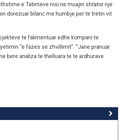
rgjithshme e Tatimeve nisi ne muajin shtator nje
in dorezuar bilanc me humbje per te tretin vit
ubjekteve te falimentuar edhe kompani te
yetimin “e fazes se zhvillimit”. “Jane pranuar
ne bere analiza te thelluara te te ardhurave