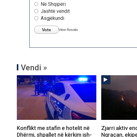
Në Shqipëri
Jashtë vendit
Asgjëkundi
Vote
View Results
Vendi »
Konflikt me stafin e hotelit në
Zjarri aktiv e
Dhërmi, shpallet në kërkim ish-
Ngraçan, ekipe