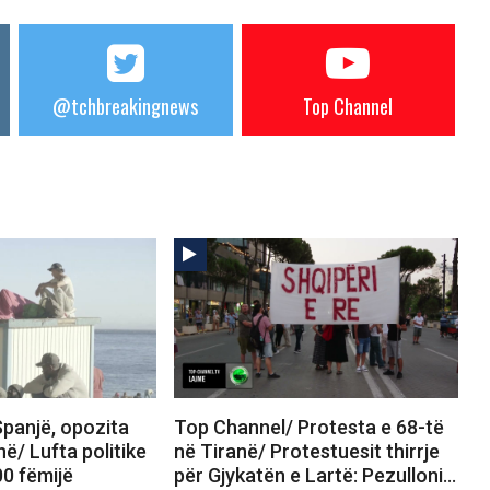
@tchbreakingnews
Top Channel
panjë, opozita
Top Channel/ Protesta e 68-të
në/ Lufta politike
në Tiranë/ Protestuesit thirrje
00 fëmijë
për Gjykatën e Lartë: Pezulloni…