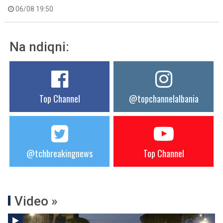
06/08 19:50
Na ndiqni:
Top Channel
@topchannelalbania
@tchbreakingnews
Top Channel
Video »