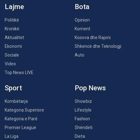
Lajme
Bota
Politikë
Opinion
Kronikë
Koment
Aktualitet
Kosova dhe Rajoni
Ekonomi
Shkencë dhe Teknologji
Sociale
Auto
Video
Top News LIVE
Sport
Pop News
Kombëtarja
Showbiz
Kategoria Superiore
Lifestyle
Kategoria e Parë
Fashion
Premier League
Shëndeti
La Liga
Dieta