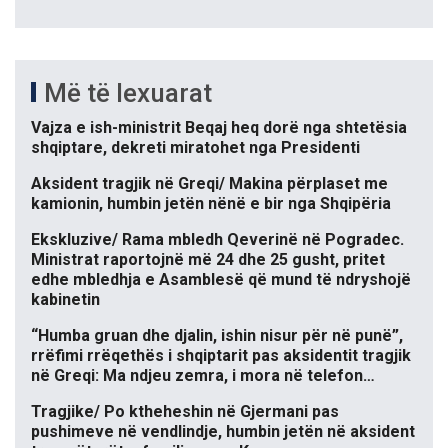
Më të lexuarat
Vajza e ish-ministrit Beqaj heq dorë nga shtetësia
shqiptare, dekreti miratohet nga Presidenti
Aksident tragjik në Greqi/ Makina përplaset me
kamionin, humbin jetën nënë e bir nga Shqipëria
Ekskluzive/ Rama mbledh Qeverinë në Pogradec.
Ministrat raportojnë më 24 dhe 25 gusht, pritet
edhe mbledhja e Asamblesë që mund të ndryshojë
kabinetin
“Humba gruan dhe djalin, ishin nisur për në punë”,
rrëfimi rrëqethës i shqiptarit pas aksidentit tragjik
në Greqi: Ma ndjeu zemra, i mora në telefon…
Tragjike/ Po ktheheshin në Gjermani pas
pushimeve në vendlindje, humbin jetën në aksident