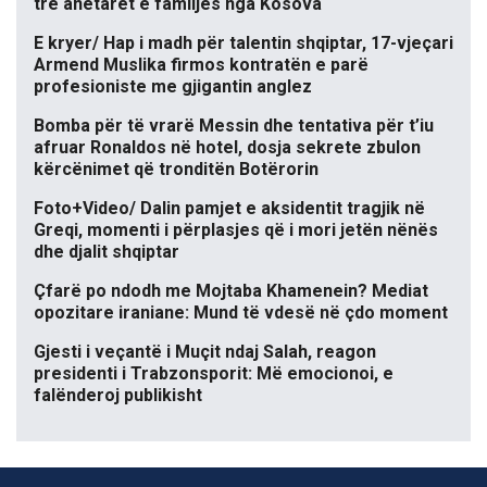
tre anëtarët e familjes nga Kosova
E kryer/ Hap i madh për talentin shqiptar, 17-vjeçari
Armend Muslika firmos kontratën e parë
profesioniste me gjigantin anglez
Bomba për të vrarë Messin dhe tentativa për t’iu
afruar Ronaldos në hotel, dosja sekrete zbulon
kërcënimet që tronditën Botërorin
Foto+Video/ Dalin pamjet e aksidentit tragjik në
Greqi, momenti i përplasjes që i mori jetën nënës
dhe djalit shqiptar
Çfarë po ndodh me Mojtaba Khamenein? Mediat
opozitare iraniane: Mund të vdesë në çdo moment
Gjesti i veçantë i Muçit ndaj Salah, reagon
presidenti i Trabzonsporit: Më emocionoi, e
falënderoj publikisht