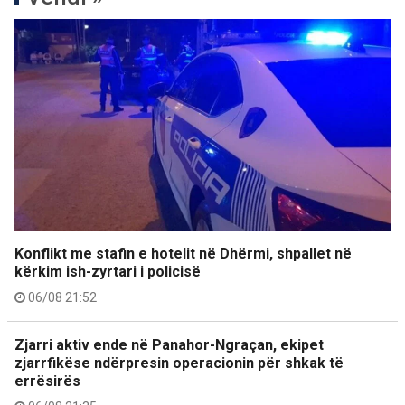
Konflikt me stafin e hotelit në Dhërmi, shpallet në
kërkim ish-zyrtari i policisë
06/08 21:52
Zjarri aktiv ende në Panahor-Ngraçan, ekipet
zjarrfikëse ndërpresin operacionin për shkak të
errësirës