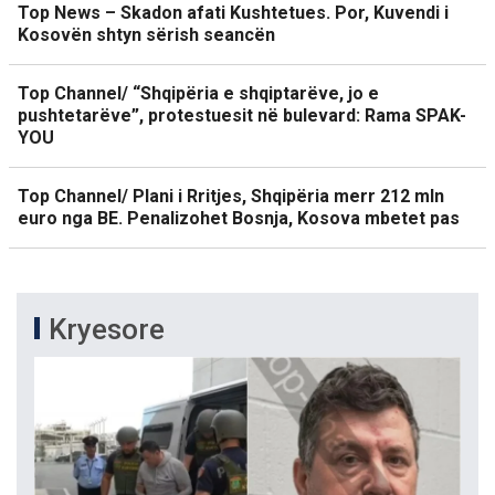
Top News – Skadon afati Kushtetues. Por, Kuvendi i
Kosovën shtyn sërish seancën
Top Channel/ “Shqipëria e shqiptarëve, jo e
pushtetarëve”, protestuesit në bulevard: Rama SPAK-
YOU
Top Channel/ Plani i Rritjes, Shqipëria merr 212 mln
euro nga BE. Penalizohet Bosnja, Kosova mbetet pas
Kryesore