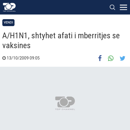
VENDI
A/H1N1, shtyhet afati i mberritjes se
vaksines
13/10/2009 09:05