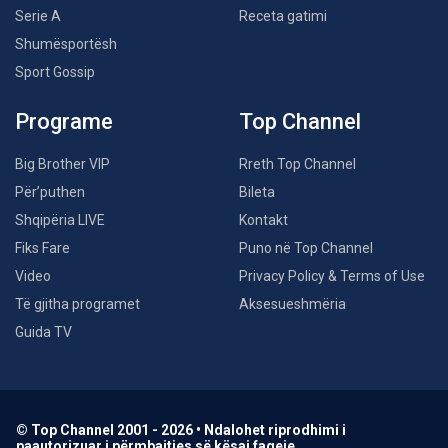
Serie A
Receta gatimi
Shumësportësh
Sport Gossip
Programe
Top Channel
Big Brother VIP
Rreth Top Channel
Për’puthen
Bileta
Shqipëria LIVE
Kontakt
Fiks Fare
Puno në Top Channel
Video
Privacy Policy & Terms of Use
Të gjitha programet
Aksesueshmëria
Guida TV
© Top Channel 2001 - 2026 • Ndalohet riprodhimi i
paautorizuar i përmbajtjes së kësaj faqeje.