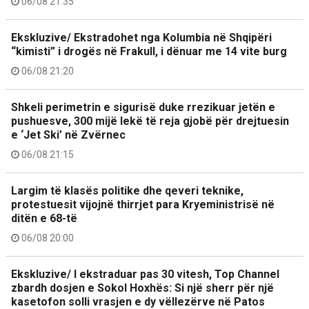
06/08 21:35
Ekskluzive/ Ekstradohet nga Kolumbia në Shqipëri
“kimisti” i drogës në Frakull, i dënuar me 14 vite burg
06/08 21:20
Shkeli perimetrin e sigurisë duke rrezikuar jetën e
pushuesve, 300 mijë lekë të reja gjobë për drejtuesin
e ‘Jet Ski’ në Zvërnec
06/08 21:15
Largim të klasës politike dhe qeveri teknike,
protestuesit vijojnë thirrjet para Kryeministrisë në
ditën e 68-të
06/08 20:00
Ekskluzive/ I ekstraduar pas 30 vitesh, Top Channel
zbardh dosjen e Sokol Hoxhës: Si një sherr për një
kasetofon solli vrasjen e dy vëllezërve në Patos