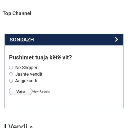
Top Channel
SONDAZH
Pushimet tuaja këtë vit?
Në Shqipëri
Jashtë vendit
Asgjëkundi
Vote
View Results
Vendi »