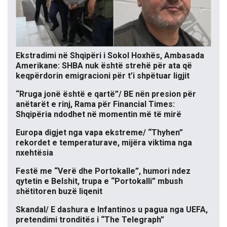
Ekstradimi në Shqipëri i Sokol Hoxhës, Ambasada
Amerikane: SHBA nuk është strehë për ata që
keqpërdorin emigracioni për t’i shpëtuar ligjit
“Rruga jonë është e qartë”/ BE nën presion për
anëtarët e rinj, Rama për Financial Times:
Shqipëria ndodhet në momentin më të mirë
Europa digjet nga vapa ekstreme/ “Thyhen”
rekordet e temperaturave, mijëra viktima nga
nxehtësia
Festë me “Verë dhe Portokalle”, humori ndez
qytetin e Belshit, trupa e “Portokalli” mbush
shëtitoren buzë liqenit
Skandal/ E dashura e Infantinos u pagua nga UEFA,
pretendimi tronditës i “The Telegraph”