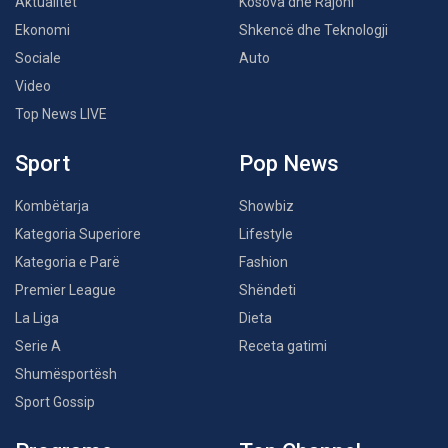
Aktualitet
Kosova dhe Rajoni
Ekonomi
Shkencë dhe Teknologji
Sociale
Auto
Video
Top News LIVE
Sport
Pop News
Kombëtarja
Showbiz
Kategoria Superiore
Lifestyle
Kategoria e Parë
Fashion
Premier League
Shëndeti
La Liga
Dieta
Serie A
Receta gatimi
Shumësportësh
Sport Gossip