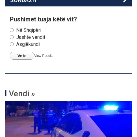
SONDAZH
Pushimet tuaja këtë vit?
Në Shqipëri
Jashtë vendit
Asgjëkundi
Vote
View Results
Vendi »