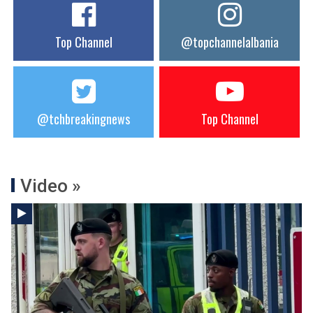
Top Channel
@topchannelalbania
@tchbreakingnews
Top Channel
Video »