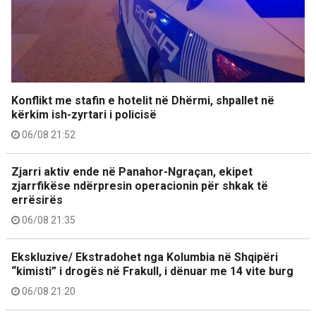
Konflikt me stafin e hotelit në Dhërmi, shpallet në
kërkim ish-zyrtari i policisë
06/08 21:52
Zjarri aktiv ende në Panahor-Ngraçan, ekipet
zjarrfikëse ndërpresin operacionin për shkak të
errësirës
06/08 21:35
Ekskluzive/ Ekstradohet nga Kolumbia në Shqipëri
“kimisti” i drogës në Frakull, i dënuar me 14 vite burg
06/08 21:20