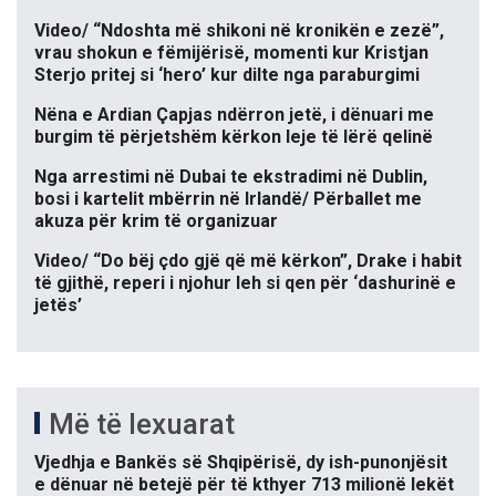
Video/ “Ndoshta më shikoni në kronikën e zezë”,
vrau shokun e fëmijërisë, momenti kur Kristjan
Sterjo pritej si ‘hero’ kur dilte nga paraburgimi
Nëna e Ardian Çapjas ndërron jetë, i dënuari me
burgim të përjetshëm kërkon leje të lërë qelinë
Nga arrestimi në Dubai te ekstradimi në Dublin,
bosi i kartelit mbërrin në Irlandë/ Përballet me
akuza për krim të organizuar
Video/ “Do bëj çdo gjë që më kërkon”, Drake i habit
të gjithë, reperi i njohur leh si qen për ‘dashurinë e
jetës’
Më të lexuarat
Vjedhja e Bankës së Shqipërisë, dy ish-punonjësit
e dënuar në betejë për të kthyer 713 milionë lekët