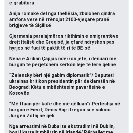
e grabitura
Anija romake del nga thellësia, zbulohen qindra
amfora vere në rrënojat 2100-vjeçare pranë
brigjeve të Siçilisë
Gjermania paralajmëron rikthimin e emigrantëve
drejt Italisë dhe Greqisë, ja çfarë ndryshon pas
hyrjes në fuqi të paktit të ri të BE-së
Nëna e Ardian Çapjas ndërron jetë, i dënuari me
burgim të përjetshëm kërkon leje të lërë qelinë
“Zelensky bëri një gabim diplomatik”/ Deputeti
ukrainas kritikon presidentin për deklaratën në
Beograd: Këtu e mbështesim pavarësinë e
Kosovës
“Më ftuan për kafe dhe më qëlluan”/ Përleshja në
burgun e Fierit, Denis Bajri tregon si e sulmoi
Jurgen Zotaj në qeli
Nga arrestimi në Dubai te ekstradimi në Dublin,
bosi i kartelit mbërrin në Irlandë/ Përballet me