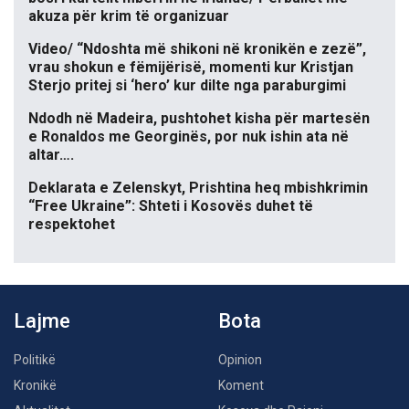
akuza për krim të organizuar
Video/ “Ndoshta më shikoni në kronikën e zezë”,
vrau shokun e fëmijërisë, momenti kur Kristjan
Sterjo pritej si ‘hero’ kur dilte nga paraburgimi
Ndodh në Madeira, pushtohet kisha për martesën
e Ronaldos me Georginës, por nuk ishin ata në
altar….
Deklarata e Zelenskyt, Prishtina heq mbishkrimin
“Free Ukraine”: Shteti i Kosovës duhet të
respektohet
Lajme
Bota
Politikë
Opinion
Kronikë
Koment