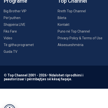
Programe
Top Channel
Big Brother VIP
Rreth Top Channel
Për’puthen
Bileta
Shqipëria LIVE
Kontakt
Fiks Fare
Puno në Top Channel
Video
Privacy Policy & Terms of Use
Të gjitha programet
Aksesueshmëria
Guida TV
© Top Channel 2001 - 2026 • Ndalohet riprodhimi i
paautorizuar i përmbajtjes së kësaj faqeje.