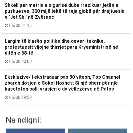
Shkeli perimetrin e sigurisë duke rrezikuar jetën e
pushuesve, 300 mijë lekë të reja gjobë për drejtuesin
e ‘Jet Ski’ në Zvërnec
06/08 21:15
Largim të klasës politike dhe qeveri teknike,
protestuesit vijojnë thirrjet para Kryeministrisë në
ditën e 68-të
06/08 20:00
Ekskluzive/ I ekstraduar pas 30 vitesh, Top Channel
zbardh dosjen e Sokol Hoxhës: Si një sherr për një
kasetofon solli vrasjen e dy vëllezërve në Patos
06/08 19:50
Na ndiqni: