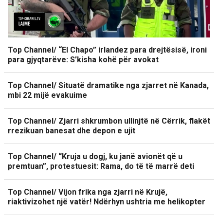
Top Channel/ “El Chapo” irlandez para drejtësisë, ironi
para gjyqtarëve: S’kisha kohë për avokat
Top Channel/ Situatë dramatike nga zjarret në Kanada,
mbi 22 mijë evakuime
Top Channel/ Zjarri shkrumbon ullinjtë në Cërrik, flakët
rrezikuan banesat dhe depon e ujit
Top Channel/ “Kruja u dogj, ku janë avionët që u
premtuan”, protestuesit: Rama, do të të marrë deti
Top Channel/ Vijon frika nga zjarri në Krujë,
riaktivizohet një vatër! Ndërhyn ushtria me helikopter