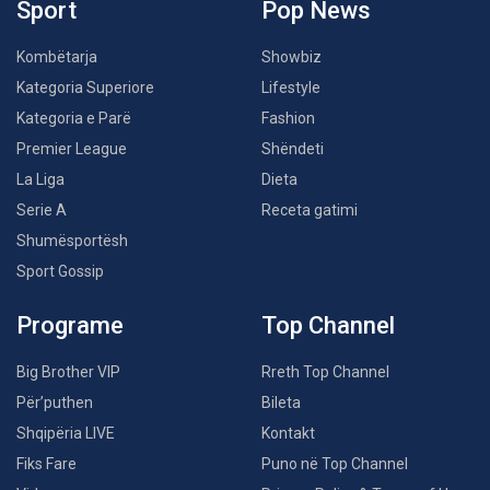
Sport
Pop News
Kombëtarja
Showbiz
Kategoria Superiore
Lifestyle
Kategoria e Parë
Fashion
Premier League
Shëndeti
La Liga
Dieta
Serie A
Receta gatimi
Shumësportësh
Sport Gossip
Programe
Top Channel
Big Brother VIP
Rreth Top Channel
Për’puthen
Bileta
Shqipëria LIVE
Kontakt
Fiks Fare
Puno në Top Channel