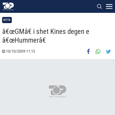
BOTA
â€œGMâ€ i shet Kines degen e
â€œHummerâ€
10/10/2009 11:15