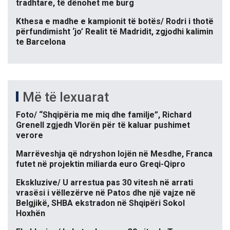
tradhtare, të dënohet me burg
Kthesa e madhe e kampionit të botës/ Rodri i thotë
përfundimisht ‘jo’ Realit të Madridit, zgjodhi kalimin
te Barcelona
Më të lexuarat
Foto/ “Shqipëria me miq dhe familje”, Richard
Grenell zgjedh Vlorën për të kaluar pushimet
verore
Marrëveshja që ndryshon lojën në Mesdhe, Franca
futet në projektin miliarda euro Greqi-Qipro
Ekskluzive/ U arrestua pas 30 vitesh në arrati
vrasësi i vëllezërve në Patos dhe një vajze në
Belgjikë, SHBA ekstradon në Shqipëri Sokol
Hoxhën