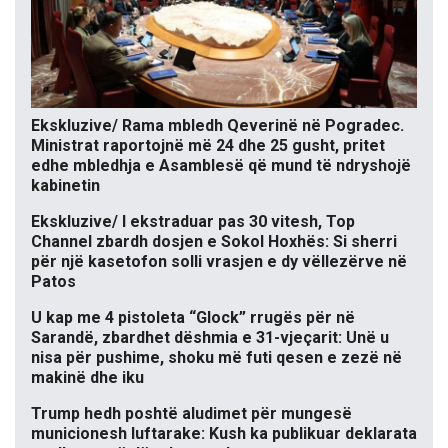
Ekskluzive/ Rama mbledh Qeverinë në Pogradec.
Ministrat raportojnë më 24 dhe 25 gusht, pritet
edhe mbledhja e Asamblesë që mund të ndryshojë
kabinetin
Ekskluzive/ I ekstraduar pas 30 vitesh, Top
Channel zbardh dosjen e Sokol Hoxhës: Si sherri
për një kasetofon solli vrasjen e dy vëllezërve në
Patos
U kap me 4 pistoleta “Glock” rrugës për në
Sarandë, zbardhet dëshmia e 31-vjeçarit: Unë u
nisa për pushime, shoku më futi qesen e zezë në
makinë dhe iku
Trump hedh poshtë aludimet për mungesë
municionesh luftarake: Kush ka publikuar deklarata