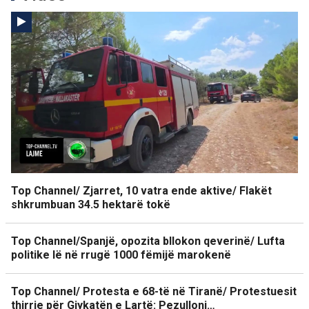
Top Channel/ Zjarret, 10 vatra ende aktive/ Flakët
shkrumbuan 34.5 hektarë tokë
Top Channel/Spanjë, opozita bllokon qeverinë/ Lufta
politike lë në rrugë 1000 fëmijë marokenë
Top Channel/ Protesta e 68-të në Tiranë/ Protestuesit
thirrje për Gjykatën e Lartë: Pezulloni…