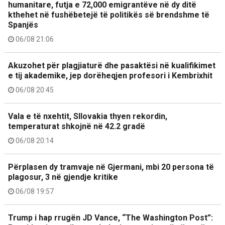
humanitare, futja e 72,000 emigrantëve në dy ditë
kthehet në fushëbetejë të politikës së brendshme të
Spanjës
06/08 21:06
Akuzohet për plagjiaturë dhe pasaktësi në kualifikimet
e tij akademike, jep dorëheqjen profesori i Kembrixhit
06/08 20:45
Vala e të nxehtit, Sllovakia thyen rekordin,
temperaturat shkojnë në 42.2 gradë
06/08 20:14
Përplasen dy tramvaje në Gjermani, mbi 20 persona të
plagosur, 3 në gjendje kritike
06/08 19:57
Trump i hap rrugën JD Vance, “The Washington Post”: