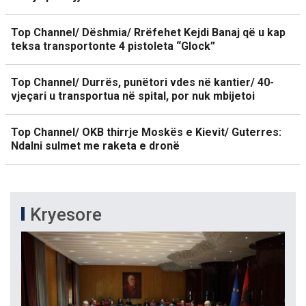
Top Channel/ Dëshmia/ Rrëfehet Kejdi Banaj që u kap
teksa transportonte 4 pistoleta “Glock”
Top Channel/ Durrës, punëtori vdes në kantier/ 40-
vjeçari u transportua në spital, por nuk mbijetoi
Top Channel/ OKB thirrje Moskës e Kievit/ Guterres:
Ndalni sulmet me raketa e dronë
Kryesore