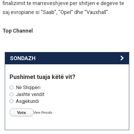
finalizimit te marreveshjeve per shitjen e degeve te
saj evropiane si “Saab”, “Opel” dhe “Vauxhall”.
Top Channel
SONDAZH
Pushimet tuaja këtë vit?
Në Shqipëri
Jashtë vendit
Asgjëkundi
Vote
View Results