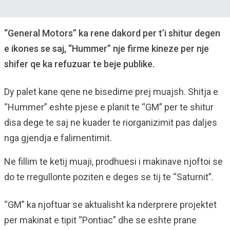
“General Motors” ka rene dakord per t’i shitur degen
e ikones se saj, “Hummer” nje firme kineze per nje
shifer qe ka refuzuar te beje publike.
Dy palet kane qene ne bisedime prej muajsh. Shitja e
“Hummer” eshte pjese e planit te “GM” per te shitur
disa dege te saj ne kuader te riorganizimit pas daljes
nga gjendja e falimentimit.
Ne fillim te ketij muaji, prodhuesi i makinave njoftoi se
do te rregullonte poziten e deges se tij te “Saturnit”.
“GM” ka njoftuar se aktualisht ka nderprere projektet
per makinat e tipit “Pontiac” dhe se eshte prane