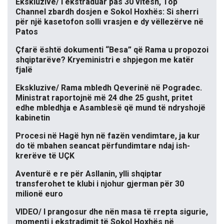
Ekskluzive/ I ekstraduar pas 30 vitesh, Top
Channel zbardh dosjen e Sokol Hoxhës: Si sherri
për një kasetofon solli vrasjen e dy vëllezërve në
Patos
Çfarë është dokumenti “Besa” që Rama u propozoi
shqiptarëve? Kryeministri e shpjegon me katër
fjalë
Ekskluzive/ Rama mbledh Qeverinë në Pogradec.
Ministrat raportojnë më 24 dhe 25 gusht, pritet
edhe mbledhja e Asamblesë që mund të ndryshojë
kabinetin
Procesi në Hagë hyn në fazën vendimtare, ja kur
do të mbahen seancat përfundimtare ndaj ish-
krerëve të UÇK
Aventurë e re për Asllanin, ylli shqiptar
transferohet te klubi i njohur gjerman për 30
milionë euro
VIDEO/ I prangosur dhe nën masa të rrepta sigurie,
momenti i ekstradimit të Sokol Hoxhës në