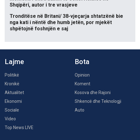
Shqipëri, autor i tre vrasjeve
Tronditëse në Britani/ 38-vjeçarja shtatzënë bie
nga kati i nëntë dhe humb jetën, por mjekët
shpëtojnë foshnjën e saj
Lajme
Bota
Politikë
Opinion
Kronikë
Koment
Aktualitet
Kosova dhe Rajoni
Ekonomi
Shkencë dhe Teknologji
Sociale
Auto
Video
Top News LIVE